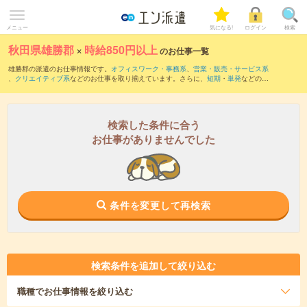
メニュー
気になる!
ログイン
検索
秋田県雄勝郡
×
時給850円以上
のお仕事一覧
雄勝郡の派遣のお仕事情報です。
オフィスワーク・事務系
、
営業・販売・サービス系
、
クリエイティブ系
などのお仕事を取り揃えています。さらに、
短期
・
単発
などの期
間や、
職種未経験OK
などのこだわり条件で絞り込んでいただけます。
時給
1050円以上
・
1800円以上
の求人はこちら
当サイトでは法令を遵守し、最低賃金以上の求人のみを掲載しています。
検索した条件に合う
お仕事がありませんでした
条件を変更して再検索
検索条件を追加して絞り込む
職種
でお仕事情報を絞り込む