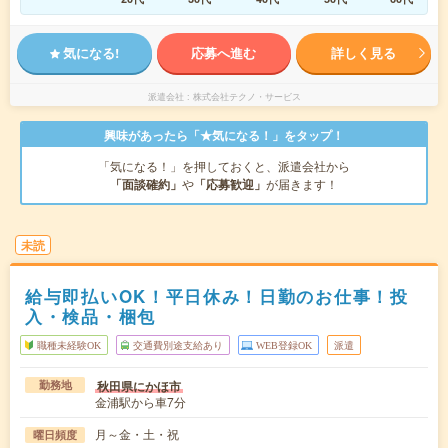
気になる!
応募へ進む
詳しく見る
派遣会社
株式会社テクノ・サービス
興味があったら「★気になる！」をタップ！
「気になる！」を押しておくと、派遣会社から
「面談確約」
や
「応募歓迎」
が届きます！
未読
給与即払いOK！平日休み！日勤のお仕事！投
入・検品・梱包
職種未経験OK
交通費別途支給あり
WEB登録OK
派遣
秋田県にかほ市
勤務地
金浦駅から車7分
月～金・土・祝
曜日頻度