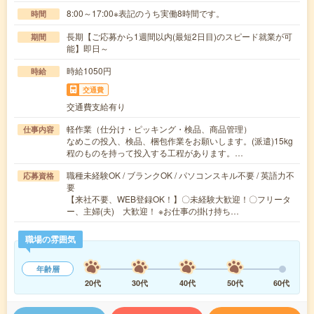
8:00～17:00※表記のうち実働8時間です。
時間
長期【ご応募から1週間以内(最短2日目)のスピード就業が可
期間
能】即日～
時給1050円
時給
交通費
交通費支給有り
軽作業（仕分け・ピッキング・検品、商品管理）
仕事内容
なめこの投入、検品、梱包作業をお願いします。(派遣)15kg
程のものを持って投入する工程があります。…
職種未経験OK / ブランクOK / パソコンスキル不要 / 英語力不
応募資格
要
【来社不要、WEB登録OK！】〇未経験大歓迎！〇フリータ
ー、主婦(夫) 大歓迎！ ※お仕事の掛け持ち…
職場の雰囲気
年齢層
20代
30代
40代
50代
60代