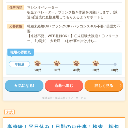
マシンオペレーター
仕事内容
板金オペレーター、ブランク抜き作業をお願いします。(派
遣)派遣先に直接雇用してもらえるようサポートし…
職種未経験OK / ブランクOK / パソコンスキル不要 / 英語力不
応募資格
要
【来社不要、WEB登録OK！】〇未経験大歓迎！〇フリータ
ー、主婦(夫) 大歓迎！ ※お仕事の掛け持ち…
職場の雰囲気
年齢層
20代
30代
40代
50代
60代
気になる!
応募へ進む
詳しく見る
派遣会社
株式会社テクノ・サービス
未読
高時給！平日休み！日勤のお仕事！検査、梱包