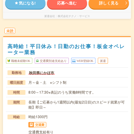
気になる!
応募へ進む
詳しく見る
派遣会社
株式会社テクノ・サービス
未読
高時給！平日休み！日勤のお仕事！板金オペレ
ーター業務
職種未経験OK
交通費別途支給あり
WEB登録OK
派遣
秋田県にかほ市
勤務地
月～金・土 ※シフト制
曜日頻度
8:00～17:30※表記のうち実働8時間です。
時間
長期【ご応募から1週間以内(最短2日目)のスピード就業が可
期間
能】即日～
時給1300円
時給
交通費
交通費支給有り