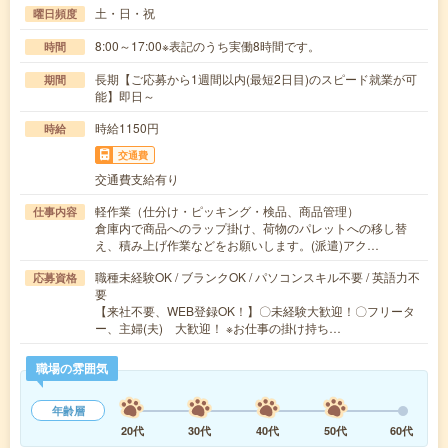
土・日・祝
曜日頻度
8:00～17:00※表記のうち実働8時間です。
時間
長期【ご応募から1週間以内(最短2日目)のスピード就業が可
期間
能】即日～
時給1150円
時給
交通費
交通費支給有り
軽作業（仕分け・ピッキング・検品、商品管理）
仕事内容
倉庫内で商品へのラップ掛け、荷物のパレットへの移し替
え、積み上げ作業などをお願いします。(派遣)アク…
職種未経験OK / ブランクOK / パソコンスキル不要 / 英語力不
応募資格
要
【来社不要、WEB登録OK！】〇未経験大歓迎！〇フリータ
ー、主婦(夫) 大歓迎！ ※お仕事の掛け持ち…
職場の雰囲気
年齢層
20代
30代
40代
50代
60代