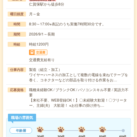
仁賀保駅から徒歩8分
月～金
曜日頻度
8:30～17:00※表記のうち実働7時間30分です。
時間
2026/9/1～長期
期間
時給1200円
時給
交通費
交通費支給有り
製造（組立・加工）
仕事内容
ワイヤーハーネスの加工として複数の電線を束ねてテープを
巻く、コネクターなどの部品を取り付ける作業をお…
職種未経験OK / ブランクOK / パソコンスキル不要 / 英語力不
応募資格
要
【来社不要、WEB登録OK！】〇未経験大歓迎！〇フリータ
ー、主婦(夫) 大歓迎！ ※お仕事の掛け持ち…
職場の雰囲気
年齢層
20代
30代
40代
50代
60代