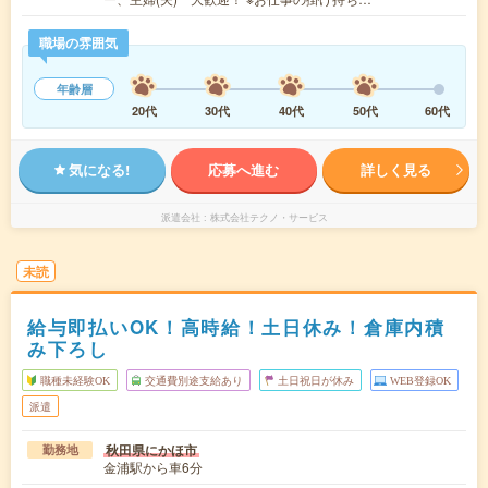
職場の雰囲気
年齢層
20代
30代
40代
50代
60代
気になる!
応募へ進む
詳しく見る
派遣会社
株式会社テクノ・サービス
未読
給与即払いOK！高時給！土日休み！倉庫内積
み下ろし
職種未経験OK
交通費別途支給あり
土日祝日が休み
WEB登録OK
派遣
秋田県にかほ市
勤務地
金浦駅から車6分