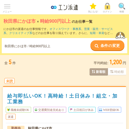
メニュー
気になる!
ログイン
検索
秋田県にかほ市
×
時給900円以上
のお仕事一覧
にかほ市の派遣のお仕事情報です。
オフィスワーク・事務系
、
営業・販売・サービス
系
、
クリエイティブ系
などのお仕事を取り揃えています。さらに、
短期
・
単発
などの
期間や、
職種未経験OK
などのこだわり条件で絞り込んでいただけます。
条件の変更
時給
1050円以上
・
1800円以上
の求人はこちら
秋田県にかほ市 / 時給900円以上
当サイトでは法令を遵守し、最低賃金以上の求人のみを掲載しています。
5
1,200
全
件
平均時給:
円
時給順
新着順
未読
給与即払いOK！高時給！土日休み！組立・加
工業務
職種未経験OK
交通費別途支給あり
土日祝日が休み
WEB登録OK
派遣
秋田県にかほ市
勤務地