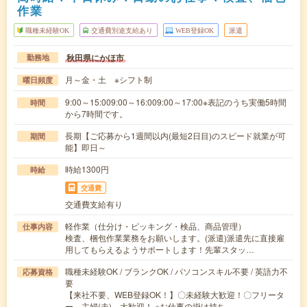
作業
職種未経験OK
交通費別途支給あり
WEB登録OK
派遣
秋田県にかほ市
勤務地
月～金・土 ※シフト制
曜日頻度
9:00～15:009:00～16:009:00～17:00※表記のうち実働5時間
時間
から7時間です。
長期【ご応募から1週間以内(最短2日目)のスピード就業が可
期間
能】即日～
時給1300円
時給
交通費
交通費支給有り
軽作業（仕分け・ピッキング・検品、商品管理）
仕事内容
検査、梱包作業業務をお願いします。(派遣)派遣先に直接雇
用してもらえるようサポートします！先輩スタッ…
職種未経験OK / ブランクOK / パソコンスキル不要 / 英語力不
応募資格
要
【来社不要、WEB登録OK！】〇未経験大歓迎！〇フリータ
ー、主婦(夫) 大歓迎！ ※お仕事の掛け持ち…