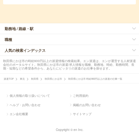
勤務地 / 路線・駅
職種
人気の検索インデックス
秋田県にかほ市の時給900円以上の派遣情報の検索結果。エン派遣は、エンが運営する人材派遣
会社のポータルサイト。秋田県にかほ市の派遣/求人情報を職種、勤務地、時給、勤務時間、長
期・短期などの希望条件から、あなたにピッタリの派遣のお仕事を探せます。
派遣TOP
東北
秋田県
秋田県にかほ市
秋田県にかほ市 時給900円以上の派遣の仕事一覧
個人情報の取り扱いについて
ご利用規約
ヘルプ・お問い合わせ
掲載のお問い合わせ
エン会社概要
サイトマップ
Copyright © en Inc.