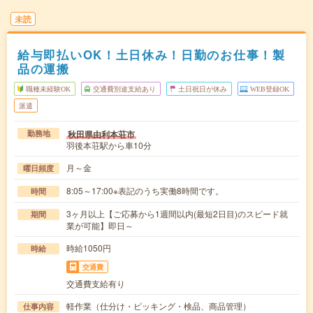
未読
給与即払いOK！土日休み！日勤のお仕事！製
品の運搬
職種未経験OK
交通費別途支給あり
土日祝日が休み
WEB登録OK
派遣
秋田県由利本荘市
勤務地
羽後本荘駅から車10分
月～金
曜日頻度
8:05～17:00※表記のうち実働8時間です。
時間
3ヶ月以上【ご応募から1週間以内(最短2日目)のスピード就
期間
業が可能】即日～
時給1050円
時給
交通費
交通費支給有り
軽作業（仕分け・ピッキング・検品、商品管理）
仕事内容