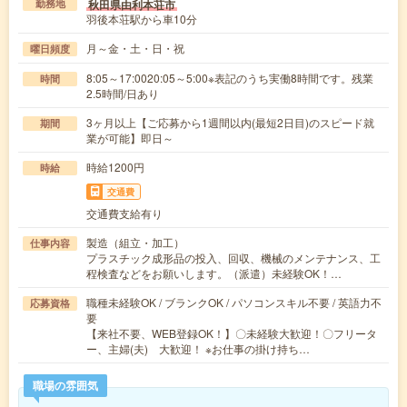
秋田県由利本荘市
勤務地
羽後本荘駅から車10分
月～金・土・日・祝
曜日頻度
8:05～17:0020:05～5:00※表記のうち実働8時間です。残業
時間
2.5時間/日あり
3ヶ月以上【ご応募から1週間以内(最短2日目)のスピード就
期間
業が可能】即日～
時給1200円
時給
交通費
交通費支給有り
製造（組立・加工）
仕事内容
プラスチック成形品の投入、回収、機械のメンテナンス、工
程検査などをお願いします。（派遣）未経験OK！…
職種未経験OK / ブランクOK / パソコンスキル不要 / 英語力不
応募資格
要
【来社不要、WEB登録OK！】〇未経験大歓迎！〇フリータ
ー、主婦(夫) 大歓迎！ ※お仕事の掛け持ち…
職場の雰囲気