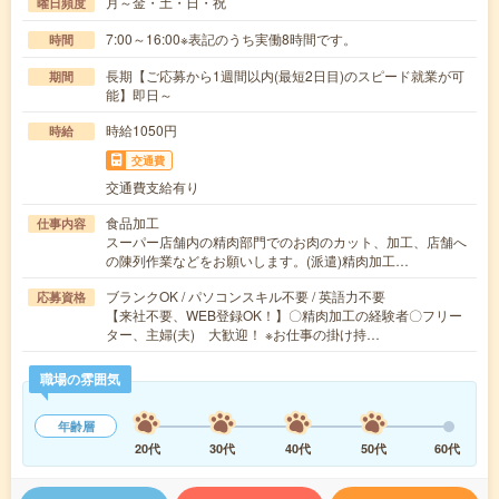
月～金・土・日・祝
曜日頻度
7:00～16:00※表記のうち実働8時間です。
時間
長期【ご応募から1週間以内(最短2日目)のスピード就業が可
期間
能】即日～
時給1050円
時給
交通費
交通費支給有り
食品加工
仕事内容
スーパー店舗内の精肉部門でのお肉のカット、加工、店舗へ
の陳列作業などをお願いします。(派遣)精肉加工…
ブランクOK / パソコンスキル不要 / 英語力不要
応募資格
【来社不要、WEB登録OK！】〇精肉加工の経験者〇フリー
ター、主婦(夫) 大歓迎！ ※お仕事の掛け持…
職場の雰囲気
年齢層
20代
30代
40代
50代
60代