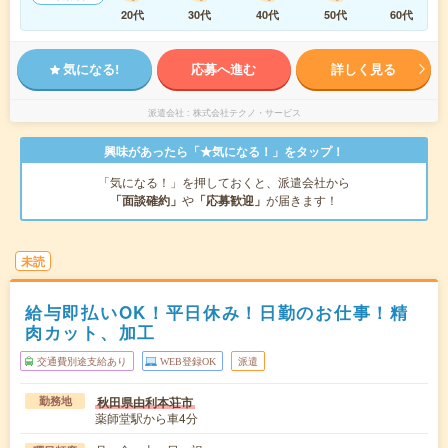
20代
30代
40代
50代
60代
気になる!
応募へ進む
詳しく見る
派遣会社
株式会社テクノ・サービス
興味があったら「★気になる！」をタップ！
「気になる！」を押しておくと、派遣会社から
「面談確約」
や
「応募歓迎」
が届きます！
未読
給与即払いOK！平日休み！日勤のお仕事！精
肉カット、加工
交通費別途支給あり
WEB登録OK
派遣
秋田県由利本荘市
勤務地
薬師堂駅から車4分