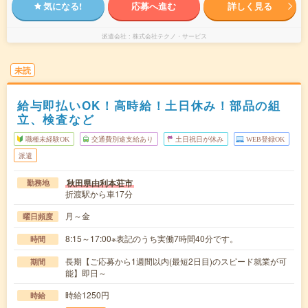
気になる!
応募へ進む
詳しく見る
派遣会社
株式会社テクノ・サービス
未読
給与即払いOK！高時給！土日休み！部品の組
立、検査など
職種未経験OK
交通費別途支給あり
土日祝日が休み
WEB登録OK
派遣
秋田県由利本荘市
勤務地
折渡駅から車17分
月～金
曜日頻度
8:15～17:00※表記のうち実働7時間40分です。
時間
長期【ご応募から1週間以内(最短2日目)のスピード就業が可
期間
能】即日～
時給1250円
時給