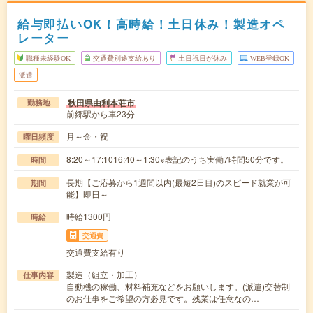
給与即払いOK！高時給！土日休み！製造オペ
レーター
職種未経験OK
交通費別途支給あり
土日祝日が休み
WEB登録OK
派遣
秋田県由利本荘市
勤務地
前郷駅から車23分
月～金・祝
曜日頻度
8:20～17:1016:40～1:30※表記のうち実働7時間50分です。
時間
長期【ご応募から1週間以内(最短2日目)のスピード就業が可
期間
能】即日～
時給1300円
時給
交通費
交通費支給有り
製造（組立・加工）
仕事内容
自動機の稼働、材料補充などをお願いします。(派遣)交替制
のお仕事をご希望の方必見です。残業は任意なの…