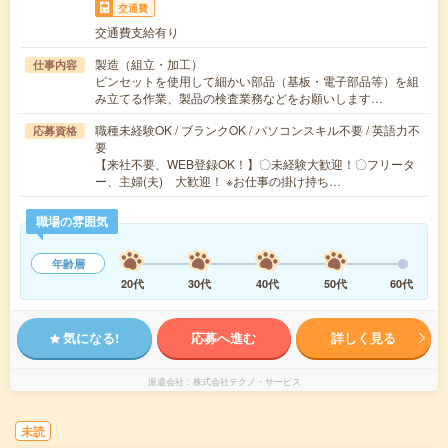
交通費
交通費支給有り
製造（組立・加工）
仕事内容
ピンセットを使用して細かい部品（基板・電子部品等）を組
み立てる作業、製品の検査業務などをお願いします…
職種未経験OK / ブランクOK / パソコンスキル不要 / 英語力不
応募資格
要
【来社不要、WEB登録OK！】〇未経験大歓迎！〇フリータ
ー、主婦(夫) 大歓迎！ ※お仕事の掛け持ち…
職場の雰囲気
年齢層
20代
30代
40代
50代
60代
気になる!
応募へ進む
詳しく見る
派遣会社
株式会社テクノ・サービス
未読