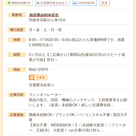
職種未経験OK
交通費別途支給あり
WEB登録OK
派遣
秋田県由利本荘市
勤務地
羽後本荘駅から車10分
月～金・土・日・祝
曜日頻度
8:05～17:0020:05～5:00※表記のうち実働8時間です。残業
時間
2.5時間/日あり
3ヶ月以上【ご応募から1週間以内(最短2日目)のスピード就
期間
業が可能】即日～
時給1250円
時給
交通費
交通費支給有り
マシンオペレーター
仕事内容
製品の投入、回収、機械のメンテナンス、工程検査等をお願
いします。（派遣）未経験OK！嬉しい交通費全額…
職種未経験OK / ブランクOK / パソコンスキル不要 / 英語力不
応募資格
要
【来社不要、WEB登録OK！】〇未経験大歓迎！〇フリータ
ー、主婦(夫) 大歓迎！ ※お仕事の掛け持ち…