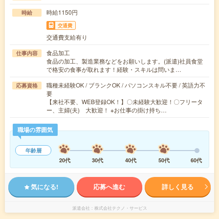
時給1150円
時給
交通費
交通費支給有り
食品加工
仕事内容
食品の加工、製造業務などをお願いします。(派遣)社員食堂
で格安の食事が取れます！経験・スキルは問いま…
職種未経験OK / ブランクOK / パソコンスキル不要 / 英語力不
応募資格
要
【来社不要、WEB登録OK！】〇未経験大歓迎！〇フリータ
ー、主婦(夫) 大歓迎！ ※お仕事の掛け持ち…
職場の雰囲気
年齢層
20代
30代
40代
50代
60代
気になる!
応募へ進む
詳しく見る
派遣会社
株式会社テクノ・サービス