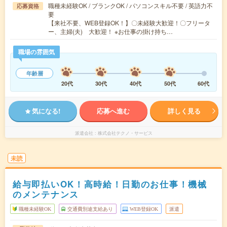
職種未経験OK / ブランクOK / パソコンスキル不要 / 英語力不
応募資格
要
【来社不要、WEB登録OK！】〇未経験大歓迎！〇フリータ
ー、主婦(夫) 大歓迎！ ※お仕事の掛け持ち…
職場の雰囲気
年齢層
20代
30代
40代
50代
60代
気になる!
応募へ進む
詳しく見る
派遣会社
株式会社テクノ・サービス
未読
給与即払いOK！高時給！日勤のお仕事！機械
のメンテナンス
職種未経験OK
交通費別途支給あり
WEB登録OK
派遣