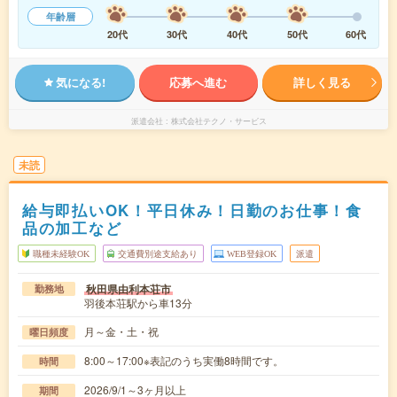
年齢層
20代
30代
40代
50代
60代
気になる!
応募へ進む
詳しく見る
派遣会社
株式会社テクノ・サービス
未読
給与即払いOK！平日休み！日勤のお仕事！食
品の加工など
職種未経験OK
交通費別途支給あり
WEB登録OK
派遣
秋田県由利本荘市
勤務地
羽後本荘駅から車13分
月～金・土・祝
曜日頻度
8:00～17:00※表記のうち実働8時間です。
時間
2026/9/1～3ヶ月以上
期間