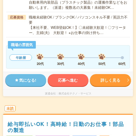
自動車用内装部品（プラスチック製品）の運搬作業などをお
願いします。（派遣）複数名の大募集！未経験OK…
職種未経験OK / ブランクOK / パソコンスキル不要 / 英語力不
応募資格
要
【来社不要、WEB登録OK！】〇未経験大歓迎！〇フリータ
ー、主婦(夫) 大歓迎！ ※お仕事の掛け持ち…
職場の雰囲気
年齢層
20代
30代
40代
50代
60代
気になる!
応募へ進む
詳しく見る
派遣会社
株式会社テクノ・サービス
未読
給与即払いOK！高時給！日勤のお仕事！部品
の製造