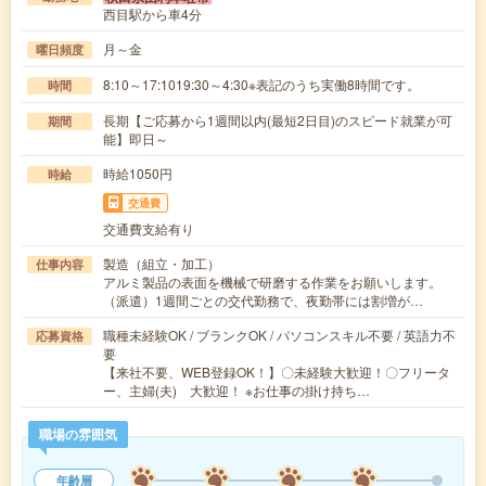
西目駅から車4分
月～金
曜日頻度
8:10～17:1019:30～4:30※表記のうち実働8時間です。
時間
長期【ご応募から1週間以内(最短2日目)のスピード就業が可
期間
能】即日～
時給1050円
時給
交通費
交通費支給有り
製造（組立・加工）
仕事内容
アルミ製品の表面を機械で研磨する作業をお願いします。
（派遣）1週間ごとの交代勤務で、夜勤帯には割増が…
職種未経験OK / ブランクOK / パソコンスキル不要 / 英語力不
応募資格
要
【来社不要、WEB登録OK！】〇未経験大歓迎！〇フリータ
ー、主婦(夫) 大歓迎！ ※お仕事の掛け持ち…
職場の雰囲気
年齢層