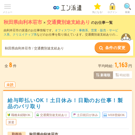
メニュー
気になる!
ログイン
検索
秋田県由利本荘市
×
交通費別途支給あり
のお仕事一覧
由利本荘市の派遣のお仕事情報です。
オフィスワーク・事務系
、
営業・販売・サービ
ス系
、
クリエイティブ系
などのお仕事を取り揃えています。交通費別途支給ありの条
件の他に、
職種未経験OK
、
友だちと一緒の応募OK
、
10名以上の大量募集
などのこだ
わり条件も取り揃えています。
条件の変更
秋田県由利本荘市 / 交通費別途支給あり
8
1,163
全
件
平均時給:
円
時給順
新着順
未読
給与即払いOK！土日休み！日勤のお仕事！製
品のバリ取り
職種未経験OK
交通費別途支給あり
土日祝日が休み
WEB登録OK
派遣
秋田県由利本荘市
勤務地