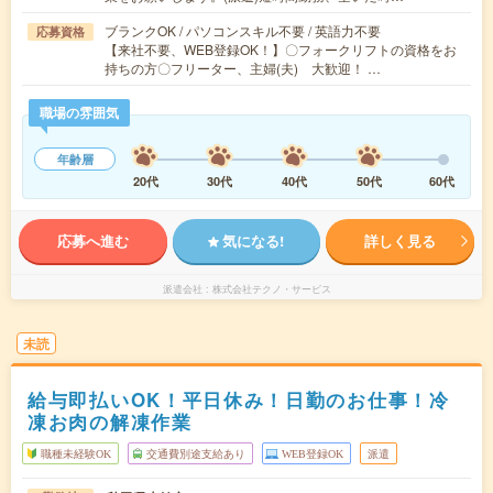
ブランクOK / パソコンスキル不要 / 英語力不要
応募資格
【来社不要、WEB登録OK！】〇フォークリフトの資格をお
持ちの方〇フリーター、主婦(夫) 大歓迎！ …
職場の雰囲気
年齢層
20代
30代
40代
50代
60代
応募へ進む
気になる!
詳しく見る
派遣会社
株式会社テクノ・サービス
未読
給与即払いOK！平日休み！日勤のお仕事！冷
凍お肉の解凍作業
職種未経験OK
交通費別途支給あり
WEB登録OK
派遣