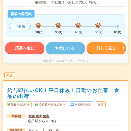
ー、主婦(夫) 大歓迎！ ※お仕事の掛け持ち…
職場の雰囲気
年齢層
20代
30代
40代
50代
60代
応募へ進む
気になる!
詳しく見る
派遣会社
株式会社テクノ・サービス
未読
給与即払いOK！平日休み！日勤のお仕事！食
品の出荷
職種未経験OK
交通費別途支給あり
WEB登録OK
派遣
秋田県大館市
勤務地
扇田駅から車10分
月～金・土・日・祝
曜日頻度