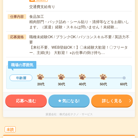
交通費支給有り
食品加工
仕事内容
精肉部門・パック詰め・シール貼り・清掃等などをお願いし
ます。（派遣）経験・スキルは問いません！未経験…
職種未経験OK / ブランクOK / パソコンスキル不要 / 英語力不
応募資格
要
【来社不要、WEB登録OK！】〇未経験大歓迎！〇フリータ
ー、主婦(夫) 大歓迎！ ※お仕事の掛け持ち…
職場の雰囲気
年齢層
20代
30代
40代
50代
60代
応募へ進む
気になる!
詳しく見る
派遣会社
株式会社テクノ・サービス
未読