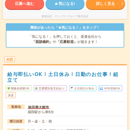
応募へ進む
気になる!
詳しく見る
派遣会社
マンパワーグループ株式会社
興味があったら「★気になる！」をタップ！
「気になる！」を押しておくと、派遣会社から
「面談確約」
や
「応募歓迎」
が届きます！
未読
給与即払いOK！土日休み！日勤のお仕事！組
立て
職種未経験OK
交通費別途支給あり
土日祝日が休み
WEB登録OK
派遣
秋田県大館市
勤務地
扇田駅から車6分
月～金・土・祝
曜日頻度