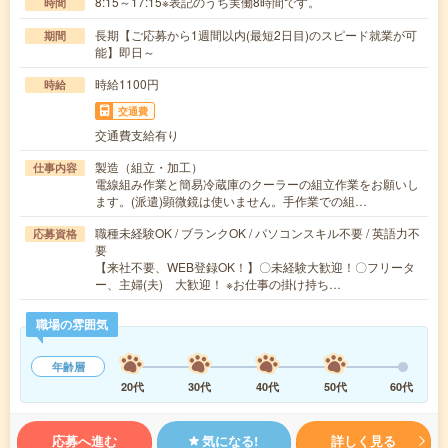
8:15～17:15※表記のうち実働8時間です。
時間
長期【ご応募から1週間以内(最短2日目)のスピード就業が可
期間
能】即日～
時給1100円
時給
交通費
交通費支給有り
製造（組立・加工）
仕事内容
電線組み作業と簡易冷蔵庫のクーラーの組立作業をお願いし
ます。(派遣)顕微鏡は使いません。手作業での組…
職種未経験OK / ブランクOK / パソコンスキル不要 / 英語力不
応募資格
要
【来社不要、WEB登録OK！】〇未経験大歓迎！〇フリータ
ー、主婦(夫) 大歓迎！ ※お仕事の掛け持ち…
職場の雰囲気
年齢層
20代
30代
40代
50代
60代
応募へ進む
気になる!
詳しく見る