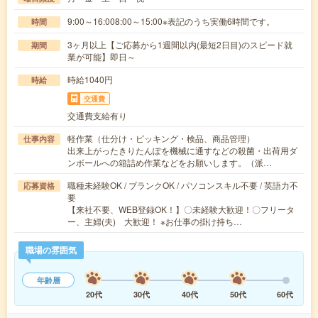
9:00～16:008:00～15:00※表記のうち実働6時間です。
時間
3ヶ月以上【ご応募から1週間以内(最短2日目)のスピード就
期間
業が可能】即日～
時給1040円
時給
交通費
交通費支給有り
軽作業（仕分け・ピッキング・検品、商品管理）
仕事内容
出来上がったきりたんぽを機械に通すなどの殺菌・出荷用ダ
ンボールへの箱詰め作業などをお願いします。（派…
職種未経験OK / ブランクOK / パソコンスキル不要 / 英語力不
応募資格
要
【来社不要、WEB登録OK！】〇未経験大歓迎！〇フリータ
ー、主婦(夫) 大歓迎！ ※お仕事の掛け持ち…
職場の雰囲気
年齢層
20代
30代
40代
50代
60代