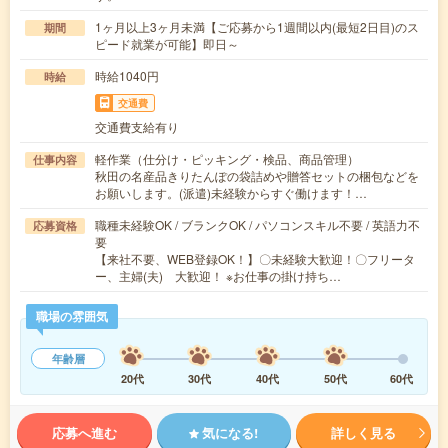
1ヶ月以上3ヶ月未満【ご応募から1週間以内(最短2日目)のス
期間
ピード就業が可能】即日～
時給1040円
時給
交通費
交通費支給有り
軽作業（仕分け・ピッキング・検品、商品管理）
仕事内容
秋田の名産品きりたんぽの袋詰めや贈答セットの梱包などを
お願いします。(派遣)未経験からすぐ働けます！…
職種未経験OK / ブランクOK / パソコンスキル不要 / 英語力不
応募資格
要
【来社不要、WEB登録OK！】〇未経験大歓迎！〇フリータ
ー、主婦(夫) 大歓迎！ ※お仕事の掛け持ち…
職場の雰囲気
年齢層
20代
30代
40代
50代
60代
応募へ進む
気になる!
詳しく見る