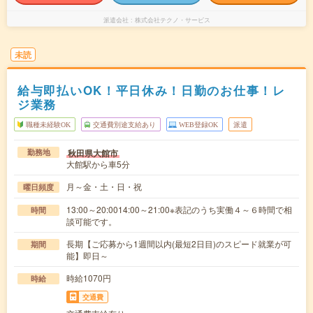
派遣会社
株式会社テクノ・サービス
未読
給与即払いOK！平日休み！日勤のお仕事！レ
ジ業務
職種未経験OK
交通費別途支給あり
WEB登録OK
派遣
秋田県大館市
勤務地
大館駅から車5分
月～金・土・日・祝
曜日頻度
13:00～20:0014:00～21:00※表記のうち実働４～６時間で相
時間
談可能です。
長期【ご応募から1週間以内(最短2日目)のスピード就業が可
期間
能】即日～
時給1070円
時給
交通費