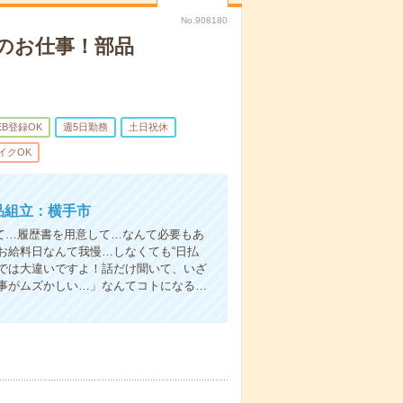
No.908180
のお仕事！部品
EB登録OK
週5日勤務
土日祝休
イクOK
品組立：横手市
て…履歴書を用意して…なんて必要もあ
お給料日なんて我慢…しなくても“日払
い”では大違いですよ！話だけ聞いて、いざ
事がムズかしい…」なんてコトになる…