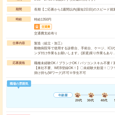
期間
長期【ご応募から1週間以内(最短2日目)のスピード就
時給
時給1350円
交通費
交通費支給有り
仕事内容
製造（組立・加工）
動物病院等で使用する診察台、手術台、ケージ、ICU
ンダ付け作業をお願いします。(派遣)座り作業もあり
応募資格
職種未経験OK / ブランクOK / パソコンスキル不要 /
【来社不要、WEB登録OK！】〇未経験大歓迎！〇フリ
掛け持ち(Wワーク)不可※学生不可
職場の雰囲気
年齢層
20代
30代
40代