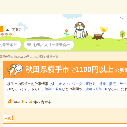
ヘル
エリア変更
た希望条件
お気に入りの派遣会社
田県横手市 時給1100円以上の派遣の仕事一覧
秋田県横手市
1100円以上
で
の派
横手市の派遣のお仕事情報です。
オフィスワーク・事務系
、
営業・販売・サー
揃えています。さらに、
短期
・
単発
などの期間や、
職種未経験OK
などのこだ
4
1
4
件中
～
件を表示中
未読