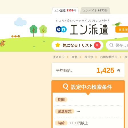
エン派遣
3356
件
エンバイト
6373
件
ちょうど良いワークライフバランスが叶う
東北版
気になる！リスト
0
保存し
派遣TOP
東北
秋田県
秋田県横手市
秋
,
1
4
2
5
平均時給:
円
設定中の検索条件
期間
---
派遣形式
---
時給
1100円以上