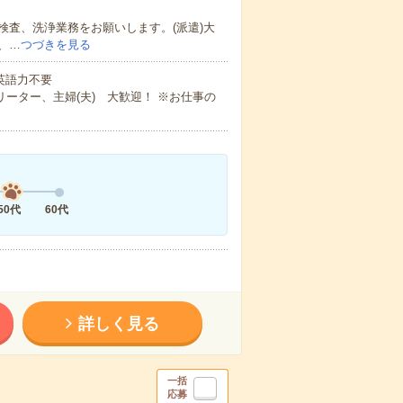
査、洗浄業務をお願いします。(派遣)大
、…
つづきを見る
 英語力不要
ーター、主婦(夫) 大歓迎！ ※お仕事の
50代
60代
詳しく見る
一括
応募