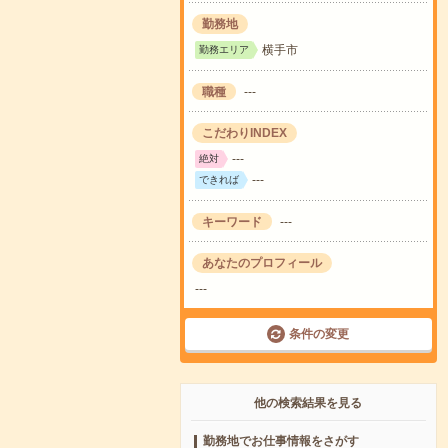
勤務地
横手市
勤務エリア
職種
---
こだわりINDEX
---
絶対
---
できれば
キーワード
---
あなたのプロフィール
---
条件の変更
他の検索結果を見る
勤務地でお仕事情報をさがす