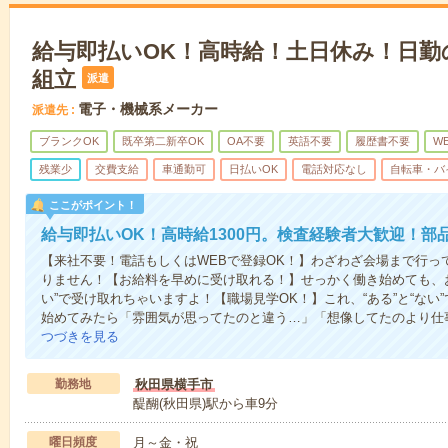
給与即払いOK！高時給！土日休み！日勤
組立
派遣
電子・機械系メーカー
派遣先
ブランクOK
既卒第二新卒OK
OA不要
英語不要
履歴書不要
W
残業少
交費支給
車通勤可
日払いOK
電話対応なし
自転車・バ
ここがポイント！
給与即払いOK！高時給1300円。検査経験者大歓迎！部
【来社不要！電話もしくはWEBで登録OK！】わざわざ会場まで行っ
りません！【お給料を早めに受け取れる！】せっかく働き始めても、
い”で受け取れちゃいますよ！【職場見学OK！】これ、“ある”と“な
始めてみたら「雰囲気が思ってたのと違う…」「想像してたのより仕
つづきを見る
勤務地
秋田県横手市
醍醐(秋田県)駅から車9分
曜日頻度
月～金・祝