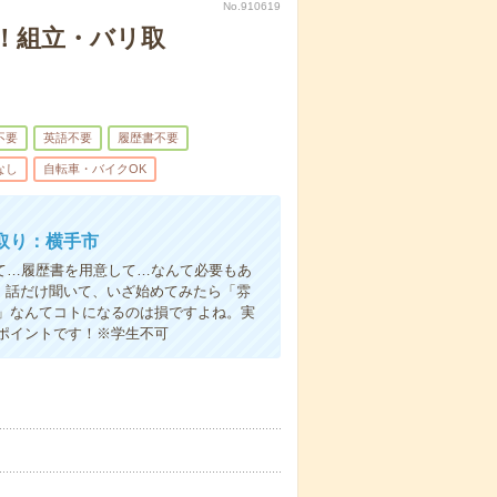
No.910619
！組立・バリ取
不要
英語不要
履歴書不要
なし
自転車・バイクOK
取り：横手市
て…履歴書を用意して…なんて必要もあ
よ！話だけ聞いて、いざ始めてみたら「雰
」なんてコトになるのは損ですよね。実
ポイントです！※学生不可