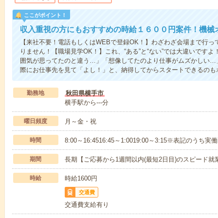
ここがポイント！
収入重視の方にもおすすめの時給１６００円案件！機械
【来社不要！電話もしくはWEBで登録OK！】わざわざ会場まで行っ
りません！【職場見学OK！】これ、“ある”と“ない”では大違いです
囲気が思ってたのと違う…」「想像してたのより仕事がムズかしい…
際にお仕事先を見て「よし！」と、納得してからスタートできるのも
勤務地
秋田県横手市
横手駅から---分
曜日頻度
月～金・祝
時間
8:00～16:4516:45～1:0019:00～3:15※表記の
期間
長期【ご応募から1週間以内(最短2日目)のスピード就
時給
時給1600円
交通費
交通費支給有り