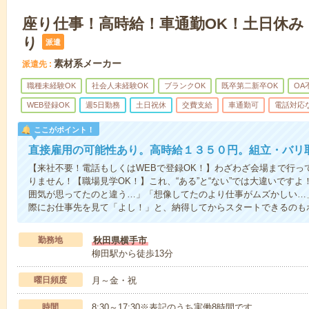
座り仕事！高時給！車通勤OK！土日休み
り
派遣
素材系メーカー
派遣先
職種未経験OK
社会人未経験OK
ブランクOK
既卒第二新卒OK
OA
WEB登録OK
週5日勤務
土日祝休
交費支給
車通勤可
電話対応
ここがポイント！
直接雇用の可能性あり。高時給１３５０円。組立・バリ
【来社不要！電話もしくはWEBで登録OK！】わざわざ会場まで行っ
りません！【職場見学OK！】これ、“ある”と“ない”では大違いです
囲気が思ってたのと違う…」「想像してたのより仕事がムズかしい…
際にお仕事先を見て「よし！」と、納得してからスタートできるのも
勤務地
秋田県横手市
柳田駅から徒歩13分
曜日頻度
月～金・祝
時間
8:30～17:30※表記のうち実働8時間です。