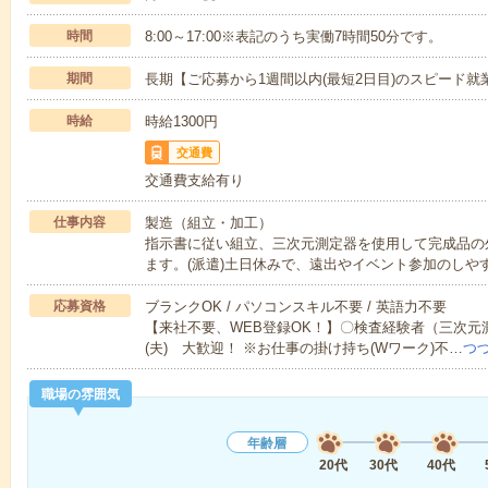
時間
8:00～17:00※表記のうち実働7時間50分です。
期間
長期【ご応募から1週間以内(最短2日目)のスピード就
時給
時給1300円
交通費
交通費支給有り
仕事内容
製造（組立・加工）
指示書に従い組立、三次元測定器を使用して完成品の
ます。(派遣)土日休みで、遠出やイベント参加のしや
応募資格
ブランクOK / パソコンスキル不要 / 英語力不要
【来社不要、WEB登録OK！】〇検査経験者（三次
(夫) 大歓迎！ ※お仕事の掛け持ち(Wワーク)不…
つ
職場の雰囲気
年齢層
20代
30代
40代