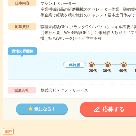
仕事内容
マシンオペレーター
産業機械部品の研磨機械のオペレーター作業、顕微鏡検
手企業で経験を積む絶好のチャンス！基本土日休みで
応募資格
職種未経験OK / ブランクOK / パソコンスキル不要 /
【来社不要、WEB登録OK！】〇未経験大歓迎！〇フリ
掛け持ち(Wワーク)不可※学生不可
職場の雰囲気
年齢層
20代
30代
40代
株式会社テクノ・サービス
派遣会社
応募する
気になる！
未読