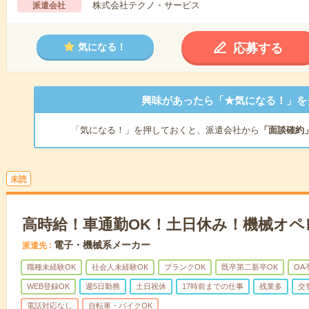
株式会社テクノ・サービス
派遣会社
応募する
気になる！
興味があったら「★気になる！」を
「気になる！」を押しておくと、派遣会社から
「面談確約
未読
高時給！車通勤OK！土日休み！機械オペ
電子・機械系メーカー
派遣先
職種未経験OK
社会人未経験OK
ブランクOK
既卒第二新卒OK
OA
WEB登録OK
週5日勤務
土日祝休
17時前までの仕事
残業多
交
電話対応なし
自転車・バイクOK