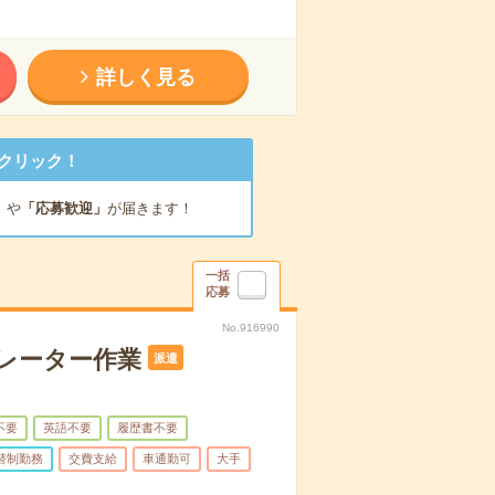
詳しく見る
クリック！
」
や
「応募歓迎」
が届きます！
一括
応募
No.916990
レーター作業
派遣
不要
英語不要
履歴書不要
替制勤務
交費支給
車通勤可
大手