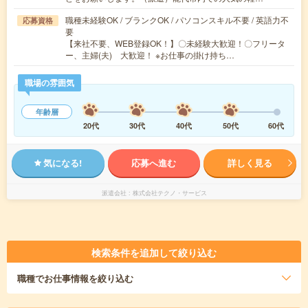
職種未経験OK / ブランクOK / パソコンスキル不要 / 英語力不
応募資格
要
【来社不要、WEB登録OK！】〇未経験大歓迎！〇フリータ
ー、主婦(夫) 大歓迎！ ※お仕事の掛け持ち…
職場の雰囲気
年齢層
20代
30代
40代
50代
60代
気になる!
応募へ進む
詳しく見る
派遣会社
株式会社テクノ・サービス
検索条件を追加して絞り込む
職種
でお仕事情報を絞り込む