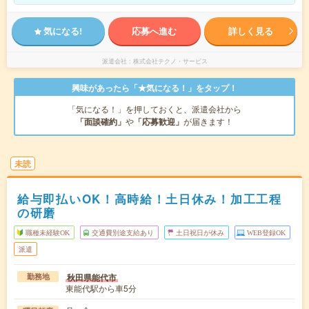
気になる!
応募へ進む
詳しく見る
派遣会社
株式会社テクノ・サービス
興味があったら「★気になる！」をタップ！
「気になる！」を押しておくと、派遣会社から
「面談確約」
や
「応募歓迎」
が届きます！
未読
給与即払いOK！高時給！土日休み！加工工程
の研磨
職種未経験OK
交通費別途支給あり
土日祝日が休み
WEB登録OK
派遣
秋田県能代市
勤務地
東能代駅から車5分