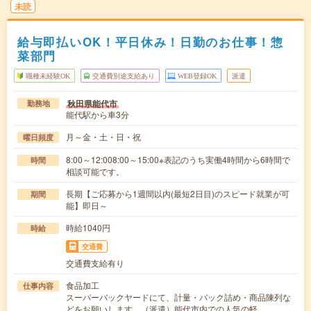
未読
給与即払いOK！平日休み！日勤のお仕事！惣
菜部門
職種未経験OK
交通費別途支給あり
WEB登録OK
派遣
秋田県能代市
勤務地
能代駅から車3分
月～金・土・日・祝
曜日頻度
8:00～12:008:00～15:00※表記のうち実働4時間から6時間で
時間
相談可能です。
長期【ご応募から1週間以内(最短2日目)のスピード就業が可
期間
能】即日～
時給1040円
時給
交通費
交通費支給有り
食品加工
仕事内容
スーパーバックヤードにて、計量・パック詰め・商品陳列な
どをお願いします。（派遣）能代市内での人気の軽…