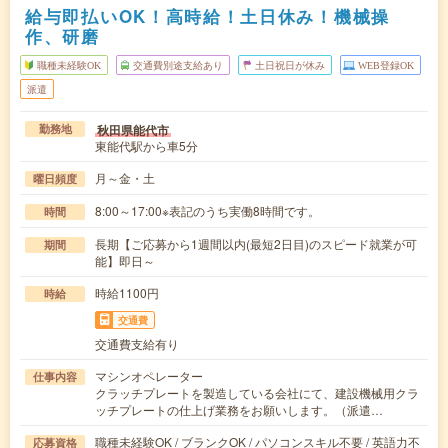
給与即払いOK！高時給！土日休み！機械操
作、研磨
職種未経験OK
交通費別途支給あり
土日祝日が休み
WEB登録OK
派遣
秋田県能代市
勤務地
東能代駅から車5分
月～金・土
曜日頻度
8:00～17:00※表記のうち実働8時間です。
時間
長期【ご応募から1週間以内(最短2日目)のスピード就業が可
期間
能】即日～
時給1100円
時給
交通費
交通費支給有り
マシンオペレーター
仕事内容
クラッチプレートを製造している会社にて、建設機械用クラ
ッチプレートの仕上げ業務をお願いします。（派遣…
職種未経験OK / ブランクOK / パソコンスキル不要 / 英語力不
応募資格