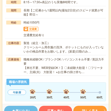
8:15～17:30※表記のうち実働8時間です。
時間
長期【ご応募から1週間以内(最短2日目)のスピード就業が可
期間
能】即日～
時給1050円
時給
交通費
交通費支給有り
製造（組立・加工）
仕事内容
クリーンルーム用衣服の洗浄、ポケットにものが入っていな
いかの検品作業をお願いします。(派遣)日勤のみ…
職種未経験OK / ブランクOK / パソコンスキル不要 / 英語力不
応募資格
要
【来社不要、WEB登録OK！】〇未経験大歓迎！〇フリータ
ー、主婦(夫) 大歓迎！ ※お仕事の掛け持ち…
職場の雰囲気
年齢層
20代
30代
40代
50代
60代
気になる!
応募へ進む
詳しく見る