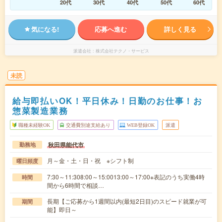
20代
30代
40代
50代
60代
気になる!
応募へ進む
詳しく見る
派遣会社
株式会社テクノ・サービス
未読
給与即払いOK！平日休み！日勤のお仕事！お
惣菜製造業務
職種未経験OK
交通費別途支給あり
WEB登録OK
派遣
秋田県能代市
勤務地
月～金・土・日・祝 ※シフト制
曜日頻度
7:30～11:308:00～15:0013:00～17:00※表記のうち実働4時
時間
間から6時間で相談…
長期【ご応募から1週間以内(最短2日目)のスピード就業が可
期間
能】即日～