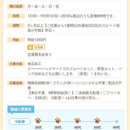
月～金・土・日・祝
曜日頻度
12:00～19:0013:00～20:00※表記のうち実働6時間です。
時間
3ヶ月以上【ご応募から1週間以内(最短2日目)のスピード就
期間
業が可能】即日～
時給1040円
時給
交通費
交通費支給有り
食品加工
仕事内容
スーパーバックヤードでのフルーツカット、野菜カット、パ
ック詰めなどをお願いします。（派遣）！きれいな…
職種未経験OK / ブランクOK / パソコンスキル不要 / 英語力不
応募資格
要
【来社不要、WEB登録OK！】〇未経験大歓迎！〇フリータ
ー、主婦(夫) 大歓迎！ ※お仕事の掛け持ち…
職場の雰囲気
年齢層
20代
30代
40代
50代
60代