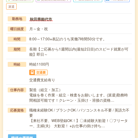
派遣
秋田県能代市
勤務地
月～金・祝
曜日頻度
8:00～17:00※表記のうち実働7時間50分です。
時間
長期【ご応募から1週間以内(最短2日目)のスピード就業が可
期間
能】即日～
時給1100円
時給
交通費
交通費支給有り
製造（組立・加工）
仕事内容
電線を巻く作業・組立・検査をお願いします。(派遣)勤務時
間相談可能です！クレーン・玉掛け・溶接の資格…
職種未経験OK / ブランクOK / パソコンスキル不要 / 英語力不
応募資格
要
【来社不要、WEB登録OK！】〇未経験大歓迎！〇フリータ
ー、主婦(夫) 大歓迎！ ※お仕事の掛け持ち…