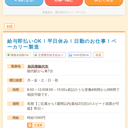
派遣会社
株式会社テクノ・サービス
未読
給与即払いOK！平日休み！日勤のお仕事！ベ
ーカリー製造
職種未経験OK
交通費別途支給あり
WEB登録OK
派遣
秋田県能代市
勤務地
能代駅から車7分
月～金・土・日・祝
曜日頻度
8:00～12:008:00～15:00※表記のうち実働4時間から6時間で
時間
相談可能です。
長期【ご応募から1週間以内(最短2日目)のスピード就業が可
期間
能】即日～
時給1040円
時給
交通費