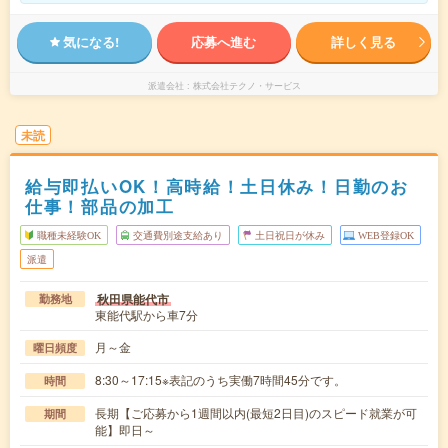
気になる!
応募へ進む
詳しく見る
派遣会社
株式会社テクノ・サービス
未読
給与即払いOK！高時給！土日休み！日勤のお
仕事！部品の加工
職種未経験OK
交通費別途支給あり
土日祝日が休み
WEB登録OK
派遣
秋田県能代市
勤務地
東能代駅から車7分
月～金
曜日頻度
8:30～17:15※表記のうち実働7時間45分です。
時間
長期【ご応募から1週間以内(最短2日目)のスピード就業が可
期間
能】即日～