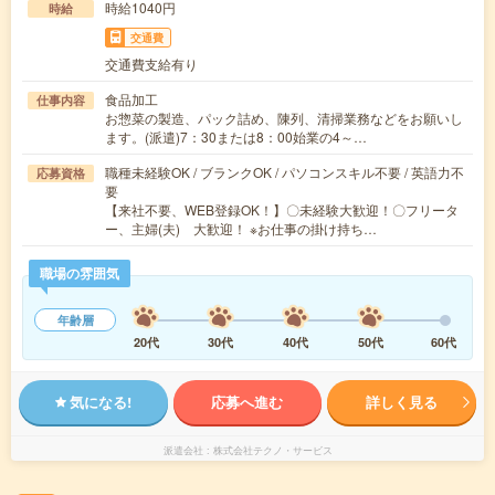
時給1040円
時給
交通費
交通費支給有り
食品加工
仕事内容
お惣菜の製造、パック詰め、陳列、清掃業務などをお願いし
ます。(派遣)7：30または8：00始業の4～…
職種未経験OK / ブランクOK / パソコンスキル不要 / 英語力不
応募資格
要
【来社不要、WEB登録OK！】〇未経験大歓迎！〇フリータ
ー、主婦(夫) 大歓迎！ ※お仕事の掛け持ち…
職場の雰囲気
年齢層
20代
30代
40代
50代
60代
気になる!
応募へ進む
詳しく見る
派遣会社
株式会社テクノ・サービス