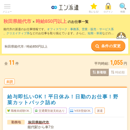
メニュー
気になる!
ログイン
検索
秋田県能代市
×
時給850円以上
のお仕事一覧
能代市の派遣のお仕事情報です。
オフィスワーク・事務系
、
営業・販売・サービス系
、
クリエイティブ系
などのお仕事を取り揃えています。さらに、
短期
・
単発
などの期
間や、
職種未経験OK
などのこだわり条件で絞り込んでいただけます。
条件の変更
時給
1050円以上
・
1800円以上
の求人はこちら
秋田県能代市 / 時給850円以上
当サイトでは法令を遵守し、最低賃金以上の求人のみを掲載しています。
11
1,055
全
件
平均時給:
円
時給順
新着順
未読
給与即払いOK！平日休み！日勤のお仕事！野
菜カットパック詰め
職種未経験OK
交通費別途支給あり
WEB登録OK
派遣
秋田県能代市
勤務地
能代駅から車7分