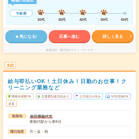
職場の雰囲気
年齢層
20代
30代
40代
50代
60代
気になる!
応募へ進む
詳しく見る
派遣会社
株式会社テクノ・サービス
未読
給与即払いOK！土日休み！日勤のお仕事！ク
リーニング業務など
職種未経験OK
交通費別途支給あり
土日祝日が休み
WEB登録OK
派遣
秋田県能代市
勤務地
東能代駅から車6分
月～金・祝
曜日頻度