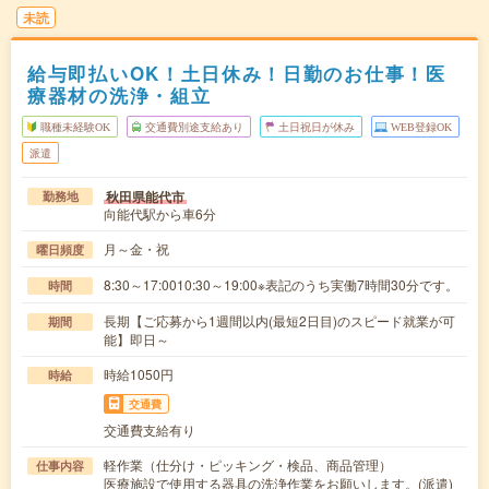
未読
給与即払いOK！土日休み！日勤のお仕事！医
療器材の洗浄・組立
職種未経験OK
交通費別途支給あり
土日祝日が休み
WEB登録OK
派遣
秋田県能代市
勤務地
向能代駅から車6分
月～金・祝
曜日頻度
8:30～17:0010:30～19:00※表記のうち実働7時間30分です。
時間
長期【ご応募から1週間以内(最短2日目)のスピード就業が可
期間
能】即日～
時給1050円
時給
交通費
交通費支給有り
軽作業（仕分け・ピッキング・検品、商品管理）
仕事内容
医療施設で使用する器具の洗浄作業をお願いします。(派遣)