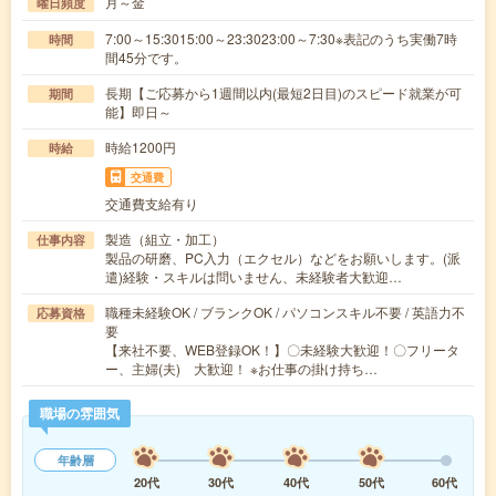
月～金
曜日頻度
7:00～15:3015:00～23:3023:00～7:30※表記のうち実働7時
時間
間45分です。
長期【ご応募から1週間以内(最短2日目)のスピード就業が可
期間
能】即日～
時給1200円
時給
交通費
交通費支給有り
製造（組立・加工）
仕事内容
製品の研磨、PC入力（エクセル）などをお願いします。(派
遣)経験・スキルは問いません、未経験者大歓迎…
職種未経験OK / ブランクOK / パソコンスキル不要 / 英語力不
応募資格
要
【来社不要、WEB登録OK！】〇未経験大歓迎！〇フリータ
ー、主婦(夫) 大歓迎！ ※お仕事の掛け持ち…
職場の雰囲気
年齢層
20代
30代
40代
50代
60代