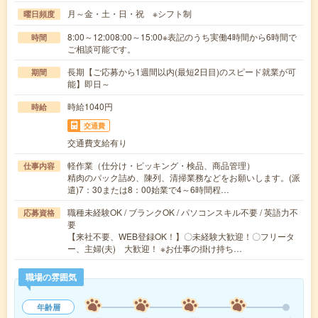
月～金・土・日・祝 ※シフト制
曜日頻度
8:00～12:008:00～15:00※表記のうち実働4時間から6時間で
時間
ご相談可能です。
長期【ご応募から1週間以内(最短2日目)のスピード就業が可
期間
能】即日～
時給1040円
時給
交通費
交通費支給有り
軽作業（仕分け・ピッキング・検品、商品管理）
仕事内容
精肉のパック詰め、陳列、清掃業務などをお願いします。(派
遣)7：30または8：00始業で4～6時間程…
職種未経験OK / ブランクOK / パソコンスキル不要 / 英語力不
応募資格
要
【来社不要、WEB登録OK！】〇未経験大歓迎！〇フリータ
ー、主婦(夫) 大歓迎！ ※お仕事の掛け持ち…
職場の雰囲気
年齢層