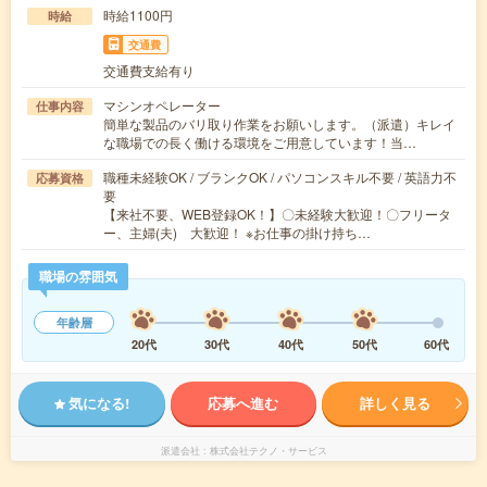
時給1100円
時給
交通費
交通費支給有り
マシンオペレーター
仕事内容
簡単な製品のバリ取り作業をお願いします。（派遣）キレイ
な職場での長く働ける環境をご用意しています！当…
職種未経験OK / ブランクOK / パソコンスキル不要 / 英語力不
応募資格
要
【来社不要、WEB登録OK！】〇未経験大歓迎！〇フリータ
ー、主婦(夫) 大歓迎！ ※お仕事の掛け持ち…
職場の雰囲気
年齢層
20代
30代
40代
50代
60代
気になる!
応募へ進む
詳しく見る
派遣会社
株式会社テクノ・サービス