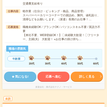
交通費支給有り
軽作業（仕分け・ピッキング・検品、商品管理）
仕事内容
スーパーベーカリーコーナーでの袋詰め、陳列、値札貼り、
清掃などをお願いします。（派遣）長期のお仕事！…
職種未経験OK / ブランクOK / パソコンスキル不要 / 英語力不
応募資格
要
【来社不要、WEB登録OK！】〇未経験大歓迎！〇フリータ
ー、主婦(夫) 大歓迎！ ※お仕事の掛け持ち…
職場の雰囲気
年齢層
20代
30代
40代
50代
60代
気になる!
応募へ進む
詳しく見る
派遣会社
株式会社テクノ・サービス
未読