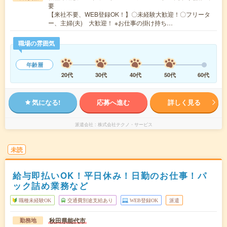
要
【来社不要、WEB登録OK！】〇未経験大歓迎！〇フリータ
ー、主婦(夫) 大歓迎！ ※お仕事の掛け持ち…
職場の雰囲気
年齢層
20代
30代
40代
50代
60代
気になる!
応募へ進む
詳しく見る
派遣会社
株式会社テクノ・サービス
未読
給与即払いOK！平日休み！日勤のお仕事！パ
ック詰め業務など
職種未経験OK
交通費別途支給あり
WEB登録OK
派遣
秋田県能代市
勤務地