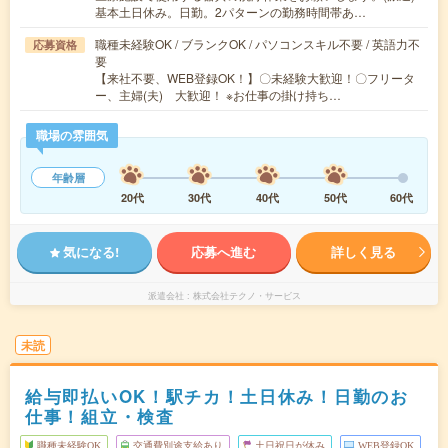
基本土日休み。日勤。2パターンの勤務時間帯あ…
職種未経験OK / ブランクOK / パソコンスキル不要 / 英語力不
応募資格
要
【来社不要、WEB登録OK！】〇未経験大歓迎！〇フリータ
ー、主婦(夫) 大歓迎！ ※お仕事の掛け持ち…
職場の雰囲気
年齢層
20代
30代
40代
50代
60代
気になる!
応募へ進む
詳しく見る
派遣会社
株式会社テクノ・サービス
未読
給与即払いOK！駅チカ！土日休み！日勤のお
仕事！組立・検査
職種未経験OK
交通費別途支給あり
土日祝日が休み
WEB登録OK