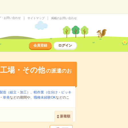
プ・お問い合わせ
サイトマップ
掲載のお問い合わせ
会員登録
ログイン
・工場・その他
の派遣のお
製造（組立・加工）
、
軽作業（仕分け・ピッキ
・
単発
などの期間や、
職種未経験OK
などのこ
新着順