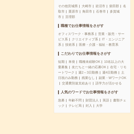
その他宮城県
大崎市
岩沼市
柴田郡
名
取市
栗原市
角田市
石巻市
多賀城
市
亘理郡
職種でお仕事情報をさがす
オフィスワーク・事務系
営業・販売・サー
ビス系
クリエイティブ系
IT・エンジニア
系
技術系
医療・介護・福祉・教育系
こだわりでお仕事情報をさがす
短期
単発
職種未経験OK
10名以上の大
量募集
友だちと一緒の応募OK
在宅・リモ
ートワーク
週2～3日勤務
週4日勤務
土
日祝のみ勤務
残業なし
副業・WワークOK
交通費別途支給あり
語学力が活かせる
人気のワードでお仕事情報をさがす
急募
年齢不問
財団法人
英語
書類チェ
ック
テレビ局
封入
大学