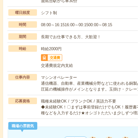
鹿島台駅から車30分
曜日頻度
シフト制
時間
08:00～16:1516:00～00:1500:00～08:15
期間
長期でお仕事できる方、大歓迎！
時給
時給2000円
交通費
交通費規定内支給
仕事内容
マシンオペレーター
通信機器、自動車、産業機械分野などに使われる銅製
圧延の機械操作がメインとなります。玉掛け・クレー
応募資格
職種未経験OK / ブランクOK / 英語力不要
◆未経験OK！〇まずは事前登録だけでもOK！履歴
種などを入力するだけ★オシゴトただいま少しずつ増
職場の雰囲気