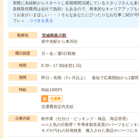
実際に未経験からスタートし長期期間活躍しているスタッフさんも多
資格取得費用は会社で負担）もあるので、将来的なキャリアアップも
うお金がいまほしい・・！そんなあなたにぴったりなお仕事ご紹介可能
フレッ…
つづきを見る
勤務地
宮城県黒川郡
泉中央駅から車20分
曜日頻度
月～金／週5日勤務
時間
8:30～17:30(休憩1:15)
期間
即日～長期（3ヶ月以上） 最短で応募開始から1週間
時給
時給1400円
交通費
交通費規定内支給
仕事内容
軽作業（仕分け・ピッキング・検品、商品管理）
○○○人気の日勤帯！半導体製造装置のパーツをピッキ
キズや汚れの目視検査 搬入された製品やパーツにキ