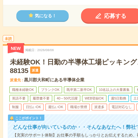
応募する
気になる！
未読
NEW
掲載日
2026/08/06
未経験OK！日勤の半導体工場ピッキング
88135
派遣
黒川郡大和町にある半導体企業
派遣先
職種未経験OK
ブランクOK
既卒第二新卒OK
10名以上の大量募集
英語不要
履歴書不要
40～50代活躍
WEB登録OK
週5日勤務
土
制服
日払いOK
週払いOK
職場が禁煙
派遣多
電話対応なし
ここがポイント！
どんな仕事が向いているのか・・そんなあなたへ！弊社
【充実のサポート体制】お仕事の手順もしっかりとお伝えするため、