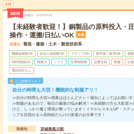
未読
NEW
掲載日
2026/08/06
【未経験者歓迎！】銅製品の原料投入・
操作・運搬/日払いOK
派遣
製造・建築・土木・製造技術系
派遣先
職種未経験OK
社会人未経験OK
ブランクOK
既卒第二新卒OK
複数
WEB登録OK
残業少
シフト
交替制勤務
交費支給
制服
社食
電話対応なし
ここがポイント！
自分の時間も大切！機能的な制服アリ！
≪自分の時間も大切≫残業はほとんどナシ！場合によってはお願いす
≫制服があるので、毎日の服装の悩み解消！≪未経験の方も大歓迎≫
けど、しっかり働く環境が整っています！イチからスキルUP・ステッ
ップを目指せる≫高時給だらけの派遣のお仕事です！
勤務地
宮城県黒川郡