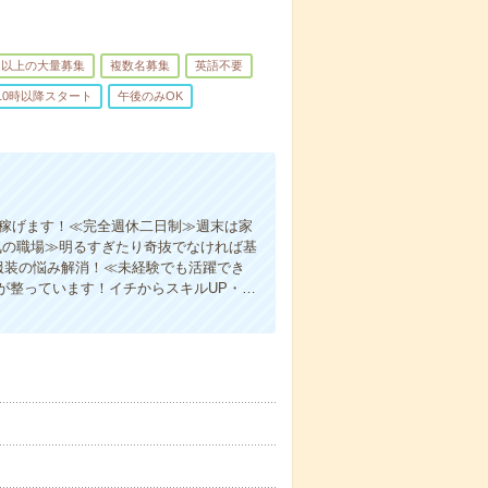
名以上の大量募集
複数名募集
英語不要
10時以降スタート
午後のみOK
く稼げます！≪完全週休二日制≫週末は家
気の職場≫明るすぎたり奇抜でなければ基
服装の悩み解消！≪未経験でも活躍でき
が整っています！イチからスキルUP・…