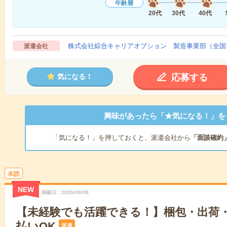
年齢層
20代
30代
40代
株式会社綜合キャリアオプション 製造事業部（全国
派遣会社
応募する
気になる！
興味があったら「★気になる！」を
「気になる！」を押しておくと、派遣会社から
「面談確約
未読
NEW
掲載日
2026/08/06
【未経験でも活躍できる！】梱包・出荷・
払いOK
派遣