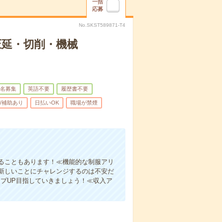
一括
応募
No.SKST589871-T4
圧延・切削・機械
名募集
英語不要
履歴書不要
/補助あり
日払いOK
職場が禁煙
ることもあります！≪機能的な制服アリ
新しいことにチャレンジするのは不安だ
プUP目指していきましょう！≪収入ア