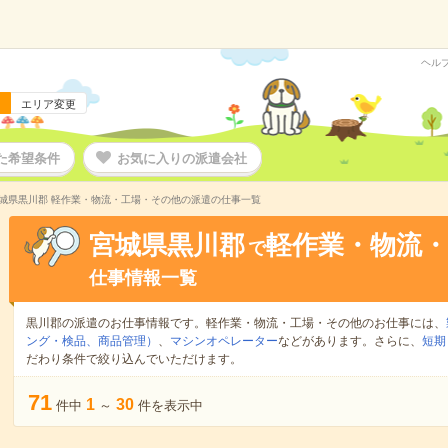
ヘル
エリア変更
た希望条件
お気に入りの派遣会社
城県黒川郡 軽作業・物流・工場・その他の派遣の仕事一覧
宮城県黒川郡
軽作業・物流
で
仕事情報一覧
黒川郡の派遣のお仕事情報です。軽作業・物流・工場・その他のお仕事には、
ング・検品、商品管理）
、
マシンオペレーター
などがあります。さらに、
短期
だわり条件で絞り込んでいただけます。
71
1
30
件中
～
件を表示中