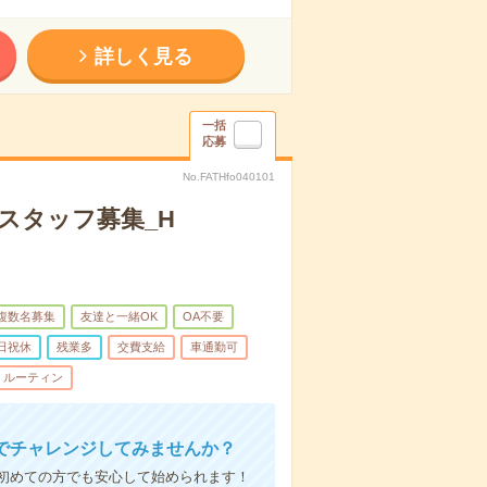
詳しく見る
一括
応募
No.FATHfo040101
スタッフ募集_H
複数名募集
友達と一緒OK
OA不要
日祝休
残業多
交費支給
車通勤可
ルーティン
でチャレンジしてみませんか？
初めての方でも安心して始められます！