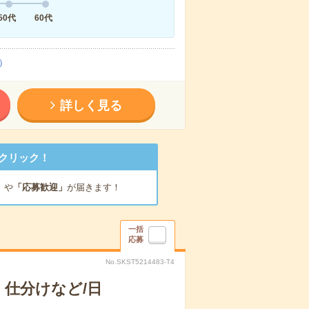
50代
60代
）
詳しく見る
クリック！
」
や
「応募歓迎」
が届きます！
一括
応募
No.SKST5214483-T4
仕分けなど/日