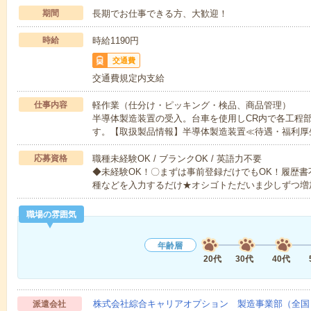
期間
長期でお仕事できる方、大歓迎！
時給
時給1190円
交通費
交通費規定内支給
仕事内容
軽作業（仕分け・ピッキング・検品、商品管理）
半導体製造装置の受入。台車を使用しCR内で各工程
す。【取扱製品情報】半導体製造装置≪待遇・福利厚
応募資格
職種未経験OK / ブランクOK / 英語力不要
◆未経験OK！〇まずは事前登録だけでもOK！履歴
種などを入力するだけ★オシゴトただいま少しずつ増
職場の雰囲気
年齢層
20代
30代
40代
株式会社綜合キャリアオプション 製造事業部（全国
派遣会社