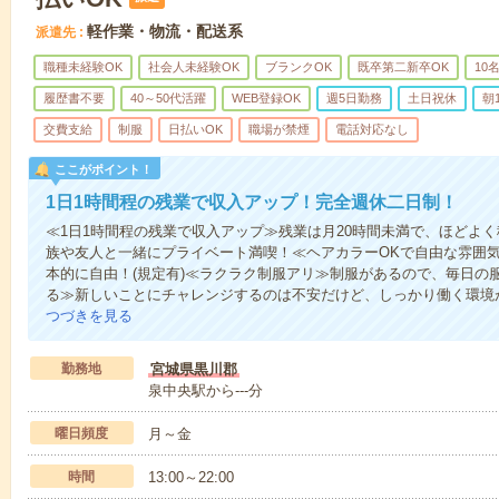
軽作業・物流・配送系
派遣先
職種未経験OK
社会人未経験OK
ブランクOK
既卒第二新卒OK
10
履歴書不要
40～50代活躍
WEB登録OK
週5日勤務
土日祝休
朝
交費支給
制服
日払いOK
職場が禁煙
電話対応なし
ここがポイント！
1日1時間程の残業で収入アップ！完全週休二日制！
≪1日1時間程の残業で収入アップ≫残業は月20時間未満で、ほどよ
族や友人と一緒にプライベート満喫！≪ヘアカラーOKで自由な雰囲
本的に自由！(規定有)≪ラクラク制服アリ≫制服があるので、毎日の
る≫新しいことにチャレンジするのは不安だけど、しっかり働く環境
つづきを見る
勤務地
宮城県黒川郡
泉中央駅から---分
曜日頻度
月～金
時間
13:00～22:00