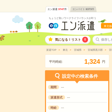
エン派遣
3747
件
エンバイト
6373
件
ちょうど良いワークライフバランスが叶う
東北版
気になる！リスト
0
保存し
派遣TOP
東北
宮城県
宮城県黒川郡
宮
,
1
3
2
4
平均時給:
円
設定中の検索条件
期間
---
派遣形式
---
時給
---