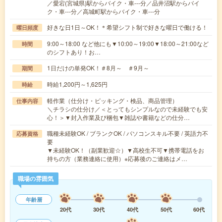
／愛宕(宮城県)駅からバイク・車---分／品井沼駅からバイ
ク・車---分／高城町駅からバイク・車---分
好きな日1日～OK！＊希望シフト制で好きな曜日で働ける！
曜日頻度
9:00～18:00 など他にも▼10:00～19:00▼18:00～21:00など
時間
のシフトあり！お…
1日だけの単発OK！＃8月～ ＃9月～
期間
時給1,200円～1,625円
時給
軽作業（仕分け・ピッキング・検品、商品管理）
仕事内容
＼チラシの仕分け／＜とってもシンプルなので未経験でも安
心！＞▼封入作業及び梱包▼雑誌や書籍などの仕分…
職種未経験OK / ブランクOK / パソコンスキル不要 / 英語力不
応募資格
要
▼未経験OK！（副業歓迎☆）▼高校生不可▼携帯電話をお
持ちの方（業務連絡に使用）※応募後のご連絡はメ…
職場の雰囲気
年齢層
20代
30代
40代
50代
60代