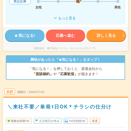
男女比率
女性
男性
もっと見る
気になる!
応募へ進む
詳しく見る
派遣会社
株式会社バイトレ（キャムコムグループ）
興味があったら「★気になる！」をタップ！
「気になる！」を押しておくと、派遣会社から
「面談確約」
や
「応募歓迎」
が届きます！
未読
掲載日
2026/07/23
＼来社不要／単発1日OK＊チラシの仕分け
職種未経験OK
土日祝日が休み
WEB登録OK
派遣