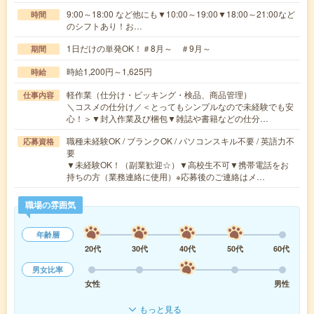
9:00～18:00 など他にも▼10:00～19:00▼18:00～21:00など
時間
のシフトあり！お…
1日だけの単発OK！＃8月～ ＃9月～
期間
時給1,200円～1,625円
時給
軽作業（仕分け・ピッキング・検品、商品管理）
仕事内容
＼コスメの仕分け／＜とってもシンプルなので未経験でも安
心！＞▼封入作業及び梱包▼雑誌や書籍などの仕分…
職種未経験OK / ブランクOK / パソコンスキル不要 / 英語力不
応募資格
要
▼未経験OK！（副業歓迎☆）▼高校生不可▼携帯電話をお
持ちの方（業務連絡に使用）※応募後のご連絡はメ…
職場の雰囲気
年齢層
20代
30代
40代
50代
60代
男女比率
女性
男性
もっと見る