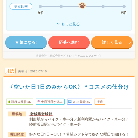
男女比率
女性
男性
もっと見る
気になる!
応募へ進む
詳しく見る
派遣会社
株式会社バイトレ（キャムコムグループ）
未読
掲載日
2026/07/10
〈空いた日1日のみからOK〉＊コスメの仕分け
職種未経験OK
土日祝日が休み
WEB登録OK
派遣
宮城県宮城郡
勤務地
利府駅からバイク・車---分／新利府駅からバイク・車---分／
陸前浜田駅からバイク・車---分
好きな日1日～OK！＊希望シフト制で好きな曜日で働ける！
曜日頻度