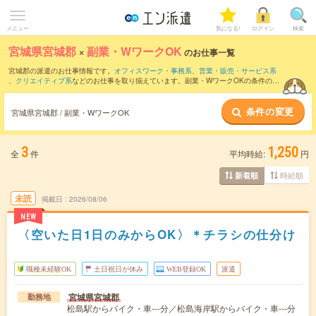
メニュー
気になる!
ログイン
検索
宮城県宮城郡
×
副業・WワークOK
のお仕事一覧
宮城郡の派遣のお仕事情報です。
オフィスワーク・事務系
、
営業・販売・サービス系
、
クリエイティブ系
などのお仕事を取り揃えています。副業・WワークOKの条件の他
に、
交通費別途支給あり
、
職種未経験OK
、
友だちと一緒の応募OK
などのこだわり条
件も取り揃えています。
条件の変更
宮城県宮城郡 / 副業・WワークOK
3
1,250
全
件
平均時給:
円
時給順
新着順
未読
掲載日
2026/08/06
NEW
〈空いた日1日のみからOK〉＊チラシの仕分け
職種未経験OK
土日祝日が休み
WEB登録OK
派遣
宮城県宮城郡
勤務地
松島駅からバイク・車---分／松島海岸駅からバイク・車---分