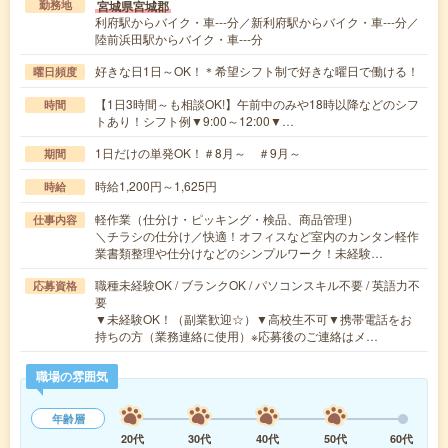
宮城県宮城郡
勤務地
利府駅からバイク・車---分／新利府駅からバイク・車---分／
陸前浜田駅からバイク・車---分
好きな日1日～OK！＊希望シフト制で好きな曜日で働ける！
曜日頻度
【1日3時間～も相談OK!】午前中のみや18時以降などのシフ
時間
トあり！シフト例▼9:00～12:00▼…
1日だけの単発OK！＃8月～ ＃9月～
期間
時給1,200円～1,625円
時給
軽作業（仕分け・ピッキング・検品、商品管理）
仕事内容
＼チラシの仕分け／快適！オフィスなど室内のカンタン軽作
業書類整理や仕分けなどのシンプルワーク！未経験…
職種未経験OK / ブランクOK / パソコンスキル不要 / 英語力不
応募資格
要
▼未経験OK！（副業歓迎☆）▼高校生不可▼携帯電話をお
持ちの方（業務連絡に使用）※応募後のご連絡はメ…
職場の雰囲気
年齢層
20代
30代
40代
50代
60代