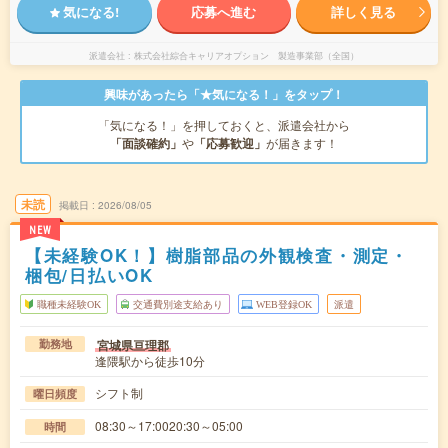
気になる!
応募へ進む
詳しく見る
派遣会社
株式会社綜合キャリアオプション 製造事業部（全国）
興味があったら「★気になる！」をタップ！
「気になる！」を押しておくと、派遣会社から
「面談確約」
や
「応募歓迎」
が届きます！
未読
掲載日
2026/08/05
NEW
【未経験OK！】樹脂部品の外観検査・測定・
梱包/日払いOK
職種未経験OK
交通費別途支給あり
WEB登録OK
派遣
宮城県亘理郡
勤務地
逢隈駅から徒歩10分
シフト制
曜日頻度
08:30～17:0020:30～05:00
時間