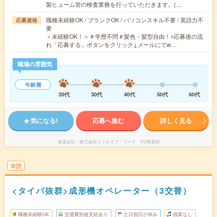
製ヒューム管の検査業務を行っていただきます。(…
職種未経験OK / ブランクOK / パソコンスキル不要 / 英語力不
応募資格
要
＜未経験OK！＞＃学歴不問＃髪色・髪型自由！○応募後の流
れ「応募する」ボタンをクリック↓メールにてw…
職場の雰囲気
年齢層
20代
30代
40代
50代
60代
気になる!
応募へ進む
詳しく見る
派遣会社
株式会社ウィルオブ・ワーク FO事業部
未読
<タイパ抜群>成形機オペレーター（3交替）
職種未経験OK
交通費別途支給あり
土日祝日が休み
残業なし