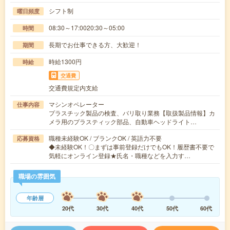
シフト制
曜日頻度
08:30～17:0020:30～05:00
時間
長期でお仕事できる方、大歓迎！
期間
時給1300円
時給
交通費
交通費規定内支給
マシンオペレーター
仕事内容
プラスチック製品の検査、バリ取り業務【取扱製品情報】カ
メラ用のプラスティック部品、自動車ヘッドライト…
職種未経験OK / ブランクOK / 英語力不要
応募資格
◆未経験OK！〇まずは事前登録だけでもOK！履歴書不要で
気軽にオンライン登録★氏名・職種などを入力す…
職場の雰囲気
年齢層
20代
30代
40代
50代
60代