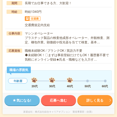
長期でお仕事できる方、大歓迎！
期間
時給1340円
時給
交通費
交通費規定内支給
マシンオペレーター
仕事内容
プラスチック製品の検査他成形オペレーター、外観検査、測
定、梱包作業。顕微鏡や投光器を当てて検査。基本…
職種未経験OK / ブランクOK / 英語力不要
応募資格
◆未経験OK！〇まずは事前登録だけでもOK！履歴書不要で
気軽にオンライン登録★氏名・職種などを入力す…
職場の雰囲気
年齢層
20代
30代
40代
50代
60代
気になる!
応募へ進む
詳しく見る
派遣会社
株式会社綜合キャリアオプション 製造事業部（全国）