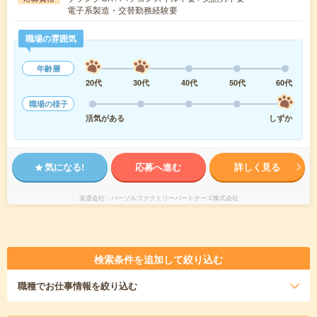
電子系製造・交替勤務経験要
職場の雰囲気
年齢層
20代
30代
40代
50代
60代
職場の様子
活気がある
しずか
気になる!
応募へ進む
詳しく見る
派遣会社
パーソルファクトリーパートナーズ株式会社
検索条件を追加して絞り込む
職種
でお仕事情報を絞り込む