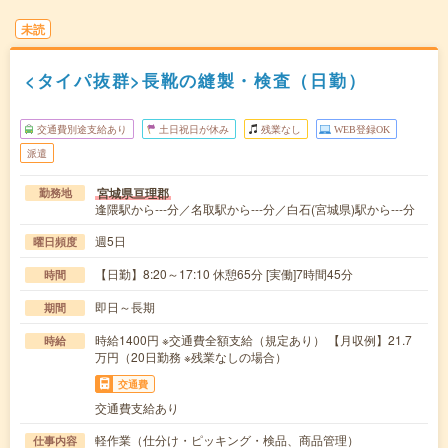
未読
<タイパ抜群>長靴の縫製・検査（日勤）
交通費別途支給あり
土日祝日が休み
残業なし
WEB登録OK
派遣
宮城県亘理郡
勤務地
逢隈駅から---分／名取駅から---分／白石(宮城県)駅から---分
週5日
曜日頻度
【日勤】8:20～17:10 休憩65分 [実働]7時間45分
時間
即日～長期
期間
時給1400円 ※交通費全額支給（規定あり） 【月収例】21.7
時給
万円（20日勤務 ※残業なしの場合）
交通費
交通費支給あり
軽作業（仕分け・ピッキング・検品、商品管理）
仕事内容