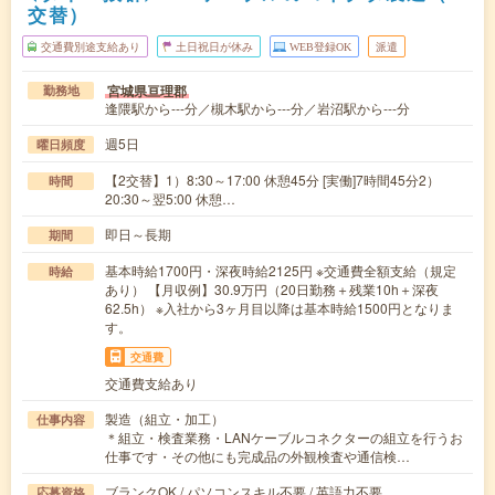
交替）
交通費別途支給あり
土日祝日が休み
WEB登録OK
派遣
宮城県亘理郡
勤務地
逢隈駅から---分／槻木駅から---分／岩沼駅から---分
週5日
曜日頻度
【2交替】1）8:30～17:00 休憩45分 [実働]7時間45分2）
時間
20:30～翌5:00 休憩…
即日～長期
期間
基本時給1700円・深夜時給2125円 ※交通費全額支給（規定
時給
あり） 【月収例】30.9万円（20日勤務＋残業10h＋深夜
62.5h） ※入社から3ヶ月目以降は基本時給1500円となりま
す。
交通費
交通費支給あり
製造（組立・加工）
仕事内容
＊組立・検査業務・LANケーブルコネクターの組立を行うお
仕事です・その他にも完成品の外観検査や通信検…
ブランクOK / パソコンスキル不要 / 英語力不要
応募資格