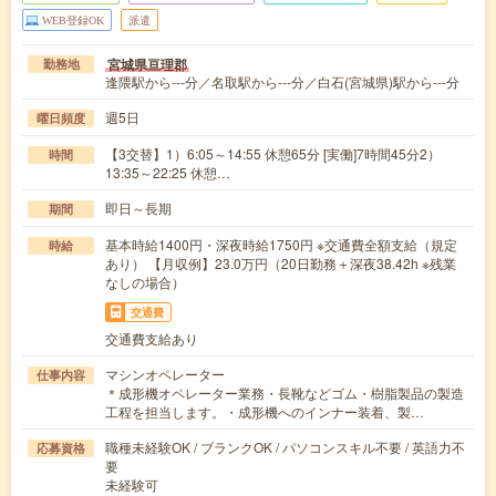
WEB登録OK
派遣
宮城県亘理郡
勤務地
逢隈駅から---分／名取駅から---分／白石(宮城県)駅から---分
週5日
曜日頻度
【3交替】1）6:05～14:55 休憩65分 [実働]7時間45分2）
時間
13:35～22:25 休憩…
即日～長期
期間
基本時給1400円・深夜時給1750円 ※交通費全額支給（規定
時給
あり） 【月収例】23.0万円（20日勤務＋深夜38.42h ※残業
なしの場合）
交通費
交通費支給あり
マシンオペレーター
仕事内容
＊成形機オペレーター業務・長靴などゴム・樹脂製品の製造
工程を担当します。・成形機へのインナー装着、製…
職種未経験OK / ブランクOK / パソコンスキル不要 / 英語力不
応募資格
要
未経験可