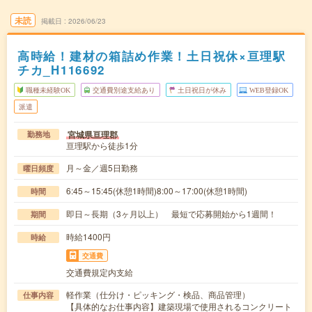
未読
掲載日
2026/06/23
高時給！建材の箱詰め作業！土日祝休×亘理駅
チカ_H116692
職種未経験OK
交通費別途支給あり
土日祝日が休み
WEB登録OK
派遣
宮城県亘理郡
勤務地
亘理駅から徒歩1分
月～金／週5日勤務
曜日頻度
6:45～15:45(休憩1時間)8:00～17:00(休憩1時間)
時間
即日～長期（3ヶ月以上） 最短で応募開始から1週間！
期間
時給1400円
時給
交通費
交通費規定内支給
軽作業（仕分け・ピッキング・検品、商品管理）
仕事内容
【具体的なお仕事内容】建築現場で使用されるコンクリート