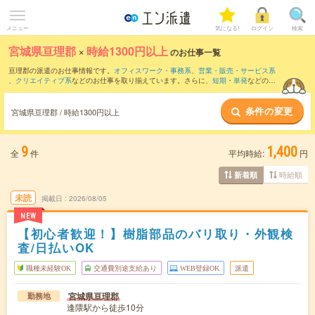
メニュー
気になる!
ログイン
検索
宮城県亘理郡
×
時給1300円以上
のお仕事一覧
亘理郡の派遣のお仕事情報です。
オフィスワーク・事務系
、
営業・販売・サービス系
、
クリエイティブ系
などのお仕事を取り揃えています。さらに、
短期
・
単発
などの期
間や、
職種未経験OK
などのこだわり条件で絞り込んでいただけます。
条件の変更
宮城県亘理郡 / 時給1300円以上
9
1,400
全
件
平均時給:
円
時給順
新着順
未読
掲載日
2026/08/05
NEW
【初心者歓迎！】樹脂部品のバリ取り・外観検
査/日払いOK
職種未経験OK
交通費別途支給あり
WEB登録OK
派遣
宮城県亘理郡
勤務地
逢隈駅から徒歩10分