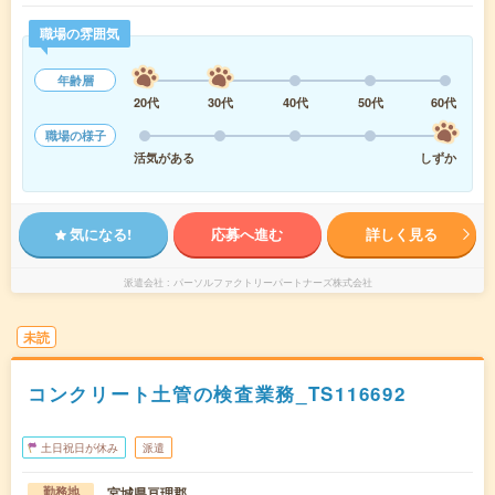
職場の雰囲気
年齢層
20代
30代
40代
50代
60代
職場の様子
活気がある
しずか
気になる!
応募へ進む
詳しく見る
派遣会社
パーソルファクトリーパートナーズ株式会社
未読
コンクリート土管の検査業務_TS116692
土日祝日が休み
派遣
宮城県亘理郡
勤務地