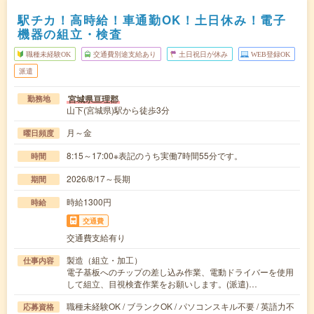
駅チカ！高時給！車通勤OK！土日休み！電子
機器の組立・検査
職種未経験OK
交通費別途支給あり
土日祝日が休み
WEB登録OK
派遣
宮城県亘理郡
勤務地
山下(宮城県)駅から徒歩3分
月～金
曜日頻度
8:15～17:00※表記のうち実働7時間55分です。
時間
2026/8/17～長期
期間
時給1300円
時給
交通費
交通費支給有り
製造（組立・加工）
仕事内容
電子基板へのチップの差し込み作業、電動ドライバーを使用
して組立、目視検査作業をお願いします。(派遣)…
職種未経験OK / ブランクOK / パソコンスキル不要 / 英語力不
応募資格