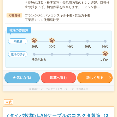
＊長靴の縫製・検査業務・長靴用内張のミシン縫製、目視検
査や拭き上げ、梱包作業を担当します。・ミシン作…
ブランクOK / パソコンスキル不要 / 英語力不要
応募資格
工業用ミシン使用経験要
職場の雰囲気
年齢層
20代
30代
40代
50代
60代
職場の様子
活気がある
しずか
気になる!
応募へ進む
詳しく見る
派遣会社
パーソルファクトリーパートナーズ株式会社
未読
<タイパ抜群>LANケーブルのコネクタ製造（2