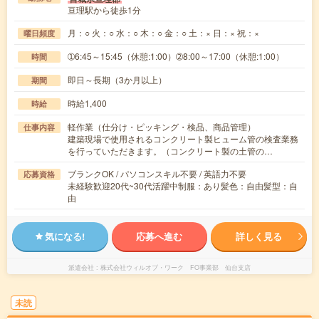
亘理駅から徒歩1分
月：○ 火：○ 水：○ 木：○ 金：○ 土：× 日：× 祝：×
曜日頻度
➀6:45～15:45（休憩:1:00）➁8:00～17:00（休憩:1:00）
時間
即日～長期（3か月以上）
期間
時給1,400
時給
軽作業（仕分け・ピッキング・検品、商品管理）
仕事内容
建築現場で使用されるコンクリート製ヒューム管の検査業務
を行っていただきます。（コンクリート製の土管の…
ブランクOK / パソコンスキル不要 / 英語力不要
応募資格
未経験歓迎20代~30代活躍中制服：あり髪色：自由髪型：自
由
気になる!
応募へ進む
詳しく見る
派遣会社
株式会社ウィルオブ・ワーク FO事業部 仙台支店
未読