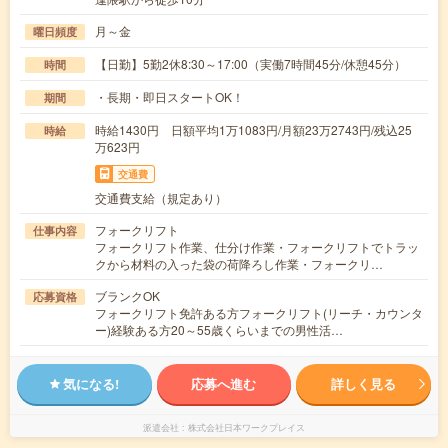
月～金
曜日頻度
【日勤】5勤2休8:30～17:00（実働7時間45分/休憩45分）
時間
・長期・即日スタートOK！
期間
時給1430円 日額平均1万1083円/月額23万2743円/残込25
時給
万623円
交通費
交通費支給（規定あり）
フォークリフト
仕事内容
フォークリフト作業、仕分け作業・フォークリフトでトラッ
クから材料の入った袋の荷降ろし作業・フォークリ…
ブランクOK
応募資格
フォークリフト免許ある方フォークリフト(リーチ・カウンタ
ー)経験ある方20～55歳くらいまでの男性活…
気になる!
応募へ進む
詳しく見る
派遣会社
株式会社日本ワークプレイス