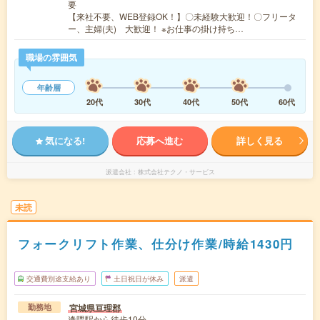
要
【来社不要、WEB登録OK！】〇未経験大歓迎！〇フリータ
ー、主婦(夫) 大歓迎！ ※お仕事の掛け持ち…
職場の雰囲気
年齢層
20代
30代
40代
50代
60代
気になる!
応募へ進む
詳しく見る
派遣会社
株式会社テクノ・サービス
未読
フォークリフト作業、仕分け作業/時給1430円
交通費別途支給あり
土日祝日が休み
派遣
宮城県亘理郡
勤務地
逢隈駅から徒歩10分