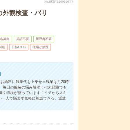
No.SKST5200560-T4
の外観検査・バリ
名募集
英語不要
履歴書不要
制服
日払いOK
職場が禁煙
！
お給料に残業代を上乗せ≫残業は月20時
、毎日の服装の悩み解消！≪未経験でも
働く環境が整っています！イチからスキ
≫一人で悩まず気軽に相談できる、派遣