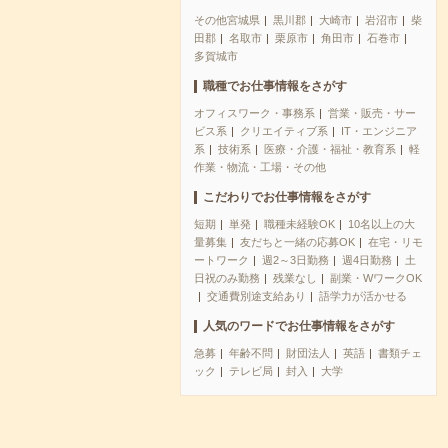
その他宮城県
黒川郡
大崎市
岩沼市
柴
田郡
名取市
栗原市
角田市
石巻市
多賀城市
職種でお仕事情報をさがす
オフィスワーク・事務系
営業・販売・サー
ビス系
クリエイティブ系
IT・エンジニア
系
技術系
医療・介護・福祉・教育系
軽
作業・物流・工場・その他
こだわりでお仕事情報をさがす
短期
単発
職種未経験OK
10名以上の大
量募集
友だちと一緒の応募OK
在宅・リモ
ートワーク
週2～3日勤務
週4日勤務
土
日祝のみ勤務
残業なし
副業・WワークOK
交通費別途支給あり
語学力が活かせる
人気のワードでお仕事情報をさがす
急募
年齢不問
財団法人
英語
書類チェ
ック
テレビ局
封入
大学