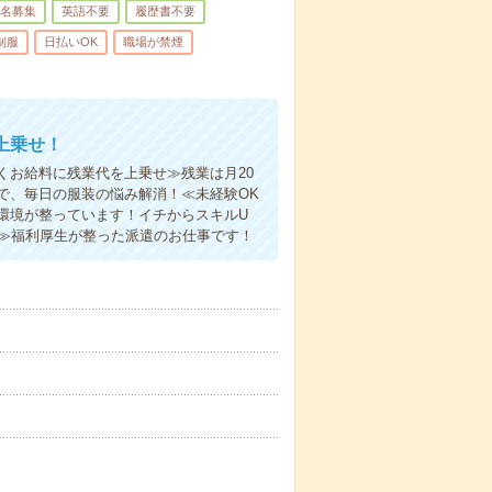
名募集
英語不要
履歴書不要
制服
日払いOK
職場が禁煙
上乗せ！
くお給料に残業代を上乗せ≫残業は月20
で、毎日の服装の悩み解消！≪未経験OK
環境が整っています！イチからスキルU
る≫福利厚生が整った派遣のお仕事です！