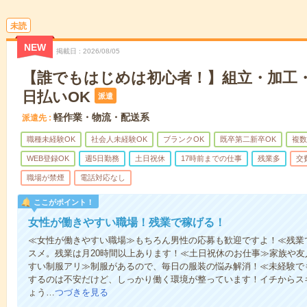
未読
NEW
掲載日
2026/08/05
【誰でもはじめは初心者！】組立・加工・
日払いOK
派遣
軽作業・物流・配送系
派遣先
職種未経験OK
社会人未経験OK
ブランクOK
既卒第二新卒OK
複数
WEB登録OK
週5日勤務
土日祝休
17時前までの仕事
残業多
交
職場が禁煙
電話対応なし
ここがポイント！
女性が働きやすい職場！残業で稼げる！
≪女性が働きやすい職場≫もちろん男性の応募も歓迎ですよ！≪残業
スメ。残業は月20時間以上あります！≪土日祝休のお仕事≫家族や
すい制服アリ≫制服があるので、毎日の服装の悩み解消！≪未経験で
するのは不安だけど、しっかり働く環境が整っています！イチからスキ
ょう…
つづきを見る