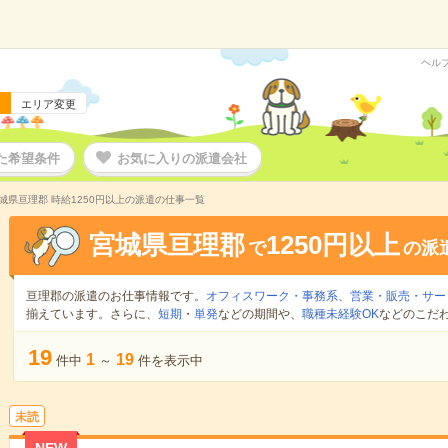
ヘル
エリア変更
た希望条件
お気に入りの派遣会社
城県亘理郡 時給1250円以上の派遣の仕事一覧
宮城県亘理郡
1250円以上
で
の派
亘理郡の派遣のお仕事情報です。
オフィスワーク・事務系
、
営業・販売・サー
揃えています。さらに、
短期
・
単発
などの期間や、
職種未経験OK
などのこだ
19
1
19
件中
～
件を表示中
未読