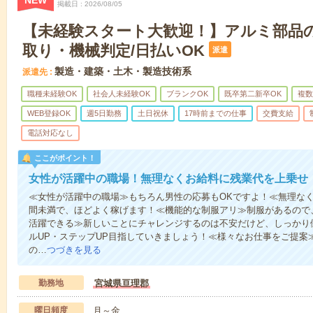
NEW
掲載日
2026/08/05
【未経験スタート大歓迎！】アルミ部品
取り・機械判定/日払いOK
派遣
製造・建築・土木・製造技術系
派遣先
職種未経験OK
社会人未経験OK
ブランクOK
既卒第二新卒OK
複数
WEB登録OK
週5日勤務
土日祝休
17時前までの仕事
交費支給
電話対応なし
ここがポイント！
女性が活躍中の職場！無理なくお給料に残業代を上乗せ
≪女性が活躍中の職場≫もちろん男性の応募もOKですよ！≪無理なく
間未満で、ほどよく稼げます！≪機能的な制服アリ≫制服があるので
活躍できる≫新しいことにチャレンジするのは不安だけど、しっかり
ルUP・ステップUP目指していきましょう！≪様々なお仕事をご提案
の…
つづきを見る
勤務地
宮城県亘理郡
曜日頻度
月～金