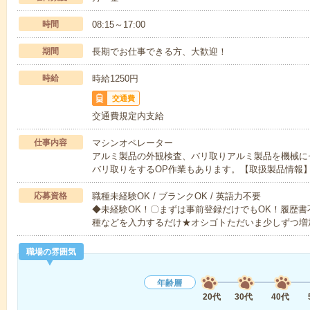
時間
08:15～17:00
期間
長期でお仕事できる方、大歓迎！
時給
時給1250円
交通費
交通費規定内支給
仕事内容
マシンオペレーター
アルミ製品の外観検査、バリ取りアルミ製品を機械に
バリ取りをするOP作業もあります。【取扱製品情報
応募資格
職種未経験OK / ブランクOK / 英語力不要
◆未経験OK！〇まずは事前登録だけでもOK！履歴
種などを入力するだけ★オシゴトただいま少しずつ増
職場の雰囲気
年齢層
20代
30代
40代