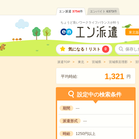
エン派遣
3754
件
エンバイト
6373
件
ちょうど良いワークライフバランスが叶う
東北版
気になる！リスト
0
保存し
派遣TOP
東北
宮城県
宮城県亘理郡
宮
,
1
3
2
1
平均時給:
円
設定中の検索条件
期間
---
派遣形式
---
時給
1250円以上