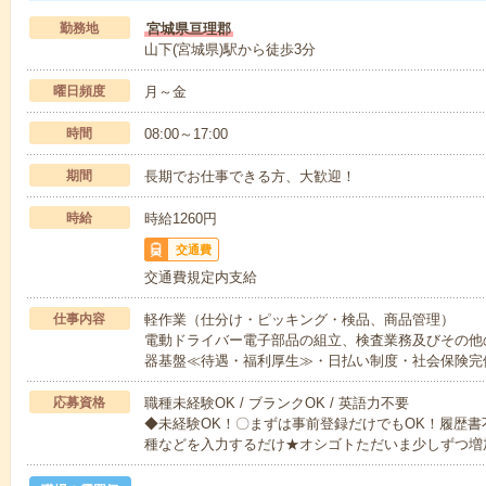
勤務地
宮城県亘理郡
山下(宮城県)駅から徒歩3分
曜日頻度
月～金
時間
08:00～17:00
期間
長期でお仕事できる方、大歓迎！
時給
時給1260円
交通費
交通費規定内支給
仕事内容
軽作業（仕分け・ピッキング・検品、商品管理）
電動ドライバー電子部品の組立、検査業務及びその他
器基盤≪待遇・福利厚生≫・日払い制度・社会保険完
応募資格
職種未経験OK / ブランクOK / 英語力不要
◆未経験OK！〇まずは事前登録だけでもOK！履歴
種などを入力するだけ★オシゴトただいま少しずつ増