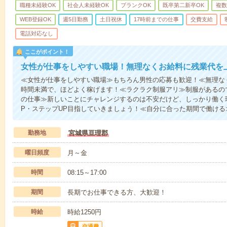
職種未経験OK
社会人未経験OK
ブランクOK
既卒第二新卒OK
複数
WEB登録OK
週5日勤務
土日祝休
17時前までの仕事
交費支給
電話対応なし
ここがポイント！
女性が仕事をしやすい職場！無理なくお給料に残業代を
≪女性が仕事をしやすい職場≫もちろん男性の応募も歓迎！≪無理な
時間未満で、ほどよく稼げます！≪ラクラク制服アリ≫制服があるの
の仕事≫新しいことにチャレンジするのは不安だけど、しっかり働く
P・ステップUP目指していきましょう！≪自分に合った期間で働け
勤務地
宮城県亘理郡
曜日頻度
月～金
時間
08:15～17:00
期間
長期でお仕事できる方、大歓迎！
時給
時給1250円
交通費