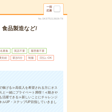
一括
応募
No.SKST5213926-T4
食品製造など/
名募集
英語不要
履歴書不要
費支給
駅歩5分
制服
日払いOK
で稼げる≫高収入を希望される方にオス
友人と一緒にプライベート満喫！≪動きや
も活躍できる≫新しいことにチャレンジ
ルUP・ステップUP目指していきまし