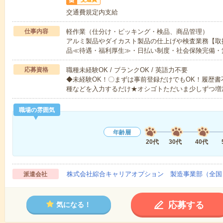
交通費規定内支給
仕事内容
軽作業（仕分け・ピッキング・検品、商品管理）
アルミ製品やダイカスト製品の仕上げや検査業務【取
品≪待遇・福利厚生≫・日払い制度・社会保険完備・
応募資格
職種未経験OK / ブランクOK / 英語力不要
◆未経験OK！〇まずは事前登録だけでもOK！履歴
種などを入力するだけ★オシゴトただいま少しずつ増
職場の雰囲気
年齢層
20代
30代
40代
株式会社綜合キャリアオプション 製造事業部（全国
派遣会社
応募する
気になる！