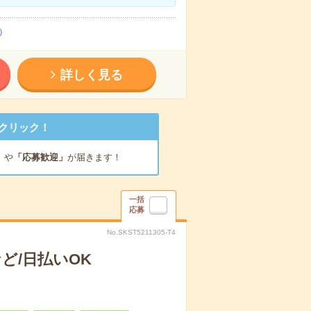
）
詳しく見る
クリック！
」
や
「応募歓迎」
が届きます！
一括
応募
No.SKST5211305-T4
ど/日払いOK