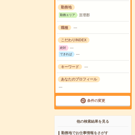
勤務地
亘理郡
勤務エリア
職種
---
こだわりINDEX
---
絶対
---
できれば
キーワード
---
あなたのプロフィール
---
条件の変更
他の検索結果を見る
勤務地でお仕事情報をさがす