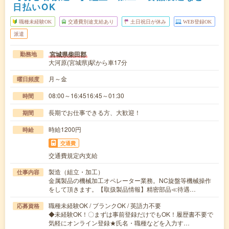
日払いOK
職種未経験OK
交通費別途支給あり
土日祝日が休み
WEB登録OK
派遣
宮城県柴田郡
勤務地
大河原(宮城県)駅から車17分
月～金
曜日頻度
08:00～16:4516:45～01:30
時間
長期でお仕事できる方、大歓迎！
期間
時給1200円
時給
交通費
交通費規定内支給
製造（組立・加工）
仕事内容
金属製品の機械加工オペレーター業務。NC旋盤等機械操作
をして頂きます。【取扱製品情報】精密部品≪待遇…
職種未経験OK / ブランクOK / 英語力不要
応募資格
◆未経験OK！〇まずは事前登録だけでもOK！履歴書不要で
気軽にオンライン登録★氏名・職種などを入力す…