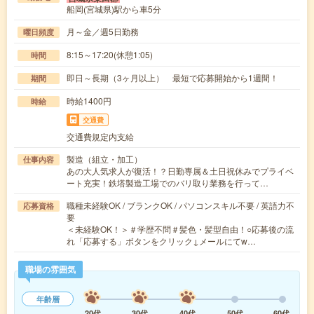
船岡(宮城県)駅から車5分
月～金／週5日勤務
曜日頻度
8:15～17:20(休憩1:05)
時間
即日～長期（3ヶ月以上） 最短で応募開始から1週間！
期間
時給1400円
時給
交通費
交通費規定内支給
製造（組立・加工）
仕事内容
あの大人気求人が復活！？日勤専属＆土日祝休みでプライベ
ート充実！鉄塔製造工場でのバリ取り業務を行って…
職種未経験OK / ブランクOK / パソコンスキル不要 / 英語力不
応募資格
要
＜未経験OK！＞＃学歴不問＃髪色・髪型自由！○応募後の流
れ「応募する」ボタンをクリック↓メールにてw…
職場の雰囲気
年齢層
20代
30代
40代
50代
60代