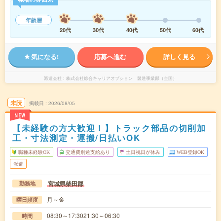
年齢層
20代
30代
40代
50代
60代
気になる!
応募へ進む
詳しく見る
派遣会社
株式会社綜合キャリアオプション 製造事業部（全国）
未読
掲載日
2026/08/05
NEW
【未経験の方大歓迎！】トラック部品の切削加
工・寸法測定・運搬/日払いOK
職種未経験OK
交通費別途支給あり
土日祝日が休み
WEB登録OK
派遣
宮城県柴田郡
勤務地
月～金
曜日頻度
08:30～17:3021:30～06:30
時間