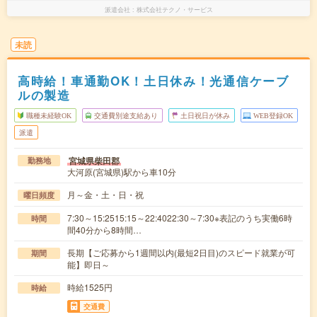
派遣会社
株式会社テクノ・サービス
未読
高時給！車通勤OK！土日休み！光通信ケーブ
ルの製造
職種未経験OK
交通費別途支給あり
土日祝日が休み
WEB登録OK
派遣
宮城県柴田郡
勤務地
大河原(宮城県)駅から車10分
月～金・土・日・祝
曜日頻度
7:30～15:2515:15～22:4022:30～7:30※表記のうち実働6時
時間
間40分から8時間…
長期【ご応募から1週間以内(最短2日目)のスピード就業が可
期間
能】即日～
時給1525円
時給
交通費