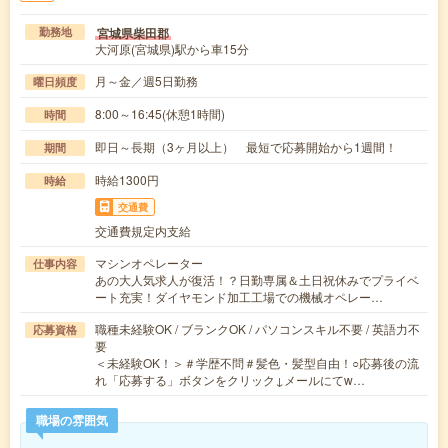
宮城県柴田郡
勤務地
大河原(宮城県)駅から車15分
月～金／週5日勤務
曜日頻度
8:00～16:45(休憩1時間)
時間
即日～長期（3ヶ月以上） 最短で応募開始から1週間！
期間
時給1300円
時給
交通費
交通費規定内支給
マシンオペレーター
仕事内容
あの大人気求人が復活！？日勤専属＆土日祝休みでプライベ
ート充実！ダイヤモンド加工工場での機械オペレー…
職種未経験OK / ブランクOK / パソコンスキル不要 / 英語力不
応募資格
要
＜未経験OK！＞＃学歴不問＃髪色・髪型自由！○応募後の流
れ「応募する」ボタンをクリック↓メールにてw…
職場の雰囲気