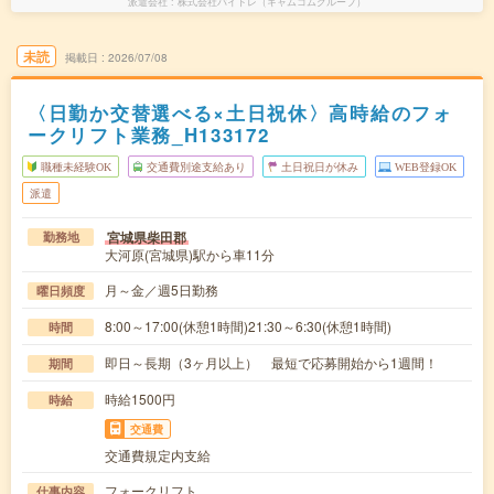
派遣会社
株式会社バイトレ（キャムコムグループ）
未読
掲載日
2026/07/08
〈日勤か交替選べる×土日祝休〉高時給のフォ
ークリフト業務_H133172
職種未経験OK
交通費別途支給あり
土日祝日が休み
WEB登録OK
派遣
宮城県柴田郡
勤務地
大河原(宮城県)駅から車11分
月～金／週5日勤務
曜日頻度
8:00～17:00(休憩1時間)21:30～6:30(休憩1時間)
時間
即日～長期（3ヶ月以上） 最短で応募開始から1週間！
期間
時給1500円
時給
交通費
交通費規定内支給
フォークリフト
仕事内容