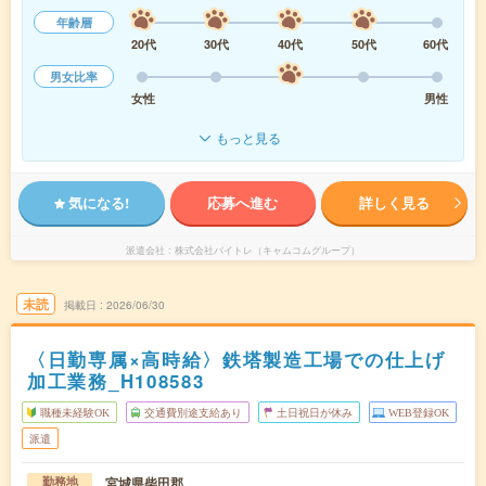
年齢層
20代
30代
40代
50代
60代
男女比率
女性
男性
もっと見る
気になる!
応募へ進む
詳しく見る
派遣会社
株式会社バイトレ（キャムコムグループ）
未読
掲載日
2026/06/30
〈日勤専属×高時給〉鉄塔製造工場での仕上げ
加工業務_H108583
職種未経験OK
交通費別途支給あり
土日祝日が休み
WEB登録OK
派遣
宮城県柴田郡
勤務地