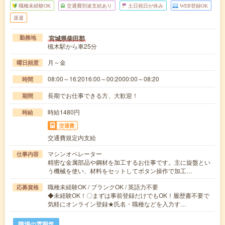
職種未経験OK
交通費別途支給あり
土日祝日が休み
WEB登録OK
派遣
宮城県柴田郡
勤務地
槻木駅から車25分
月～金
曜日頻度
08:00～16:2016:00～00:2000:00～08:20
時間
長期でお仕事できる方、大歓迎！
期間
時給1480円
時給
交通費
交通費規定内支給
マシンオペレーター
仕事内容
精密な金属部品や鋼材を加工するお仕事です。主に旋盤とい
う機械を使い、材料をセットしてボタン操作で加工…
職種未経験OK / ブランクOK / 英語力不要
応募資格
◆未経験OK！〇まずは事前登録だけでもOK！履歴書不要で
気軽にオンライン登録★氏名・職種などを入力す…
職場の雰囲気