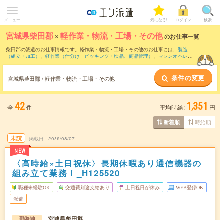
メニュー
気になる!
ログイン
検索
宮城県柴田郡
×
軽作業・物流・工場・その他
のお仕事一覧
柴田郡の派遣のお仕事情報です。軽作業・物流・工場・その他のお仕事には、
製造
（組立・加工）
、
軽作業（仕分け・ピッキング・検品、商品管理）
、
マシンオペレー
ター
などがあります。さらに、
短期
・
単発
などの期間や、
職種未経験OK
などのこだわ
り条件で絞り込んでいただけます。
条件の変更
宮城県柴田郡 / 軽作業・物流・工場・その他
42
1,351
全
件
平均時給:
円
時給順
新着順
未読
掲載日
2026/08/07
NEW
〈高時給×土日祝休〉長期休暇あり通信機器の
組み立て業務！_H125520
職種未経験OK
交通費別途支給あり
土日祝日が休み
WEB登録OK
派遣
宮城県柴田郡
勤務地