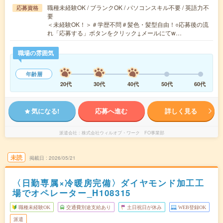
職種未経験OK / ブランクOK / パソコンスキル不要 / 英語力不
応募資格
要
＜未経験OK！＞＃学歴不問＃髪色・髪型自由！○応募後の流
れ「応募する」ボタンをクリック↓メールにてw…
職場の雰囲気
年齢層
20代
30代
40代
50代
60代
気になる!
応募へ進む
詳しく見る
派遣会社
株式会社ウィルオブ・ワーク FO事業部
未読
掲載日
2026/05/21
〈日勤専属×冷暖房完備〉ダイヤモンド加工工
場でオペレーター_H108315
職種未経験OK
交通費別途支給あり
土日祝日が休み
WEB登録OK
派遣