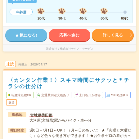
年齢層
20代
30代
40代
50代
60代
気になる!
応募へ進む
詳しく見る
派遣会社
株式会社テクノ・サービス
未読
掲載日
2026/07/17
〈カンタン作業！〉スキマ時間にサクッと＊チ
ラシの仕分け
職種未経験OK
交通費別途支給あり
土日祝日が休み
WEB登録OK
派遣
宮城県柴田郡
勤務地
大河原(宮城県)駅からバイク・車---分
週0日～/月1日～OK！ （月～日のあいだ） ★「火曜と木曜だ
曜日頻度
け」など色々な働き方ができます！ ★お仕事ゼロの週があっ