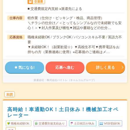
交通費
■ 交通費規定内支給 ※派遣先による
軽作業（仕分け・ピッキング・検品、商品管理）
仕事内容
＼チラシの仕分け／＜とってもシンプルなので未経験でも安
心！＞▼封入作業及び梱包▼雑誌や書籍などの仕分…
職種未経験OK / ブランクOK / パソコンスキル不要 / 英語力不
応募資格
要
▼未経験OK！（副業歓迎☆）▼高校生不可▼携帯電話をお
持ちの方（業務連絡に使用）※応募後のご連絡はメ…
気になる!
応募へ進む
詳しく見る
派遣会社
株式会社バイトレ（キャムコムグループ）
未読
高時給！車通勤OK！土日休み！機械加工オペ
レーター
職種未経験OK
交通費別途支給あり
土日祝日が休み
WEB登録OK