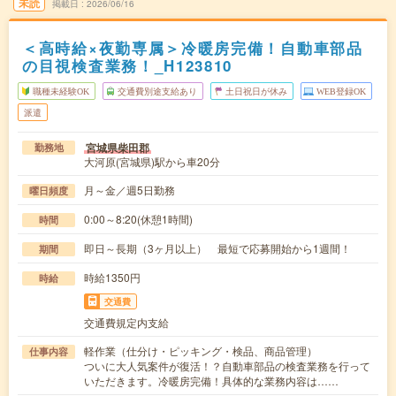
未読
掲載日
2026/06/16
＜高時給×夜勤専属＞冷暖房完備！自動車部品
の目視検査業務！_H123810
職種未経験OK
交通費別途支給あり
土日祝日が休み
WEB登録OK
派遣
宮城県柴田郡
勤務地
大河原(宮城県)駅から車20分
月～金／週5日勤務
曜日頻度
0:00～8:20(休憩1時間)
時間
即日～長期（3ヶ月以上） 最短で応募開始から1週間！
期間
時給1350円
時給
交通費
交通費規定内支給
軽作業（仕分け・ピッキング・検品、商品管理）
仕事内容
ついに大人気案件が復活！？自動車部品の検査業務を行って
いただきます。冷暖房完備！具体的な業務内容は……