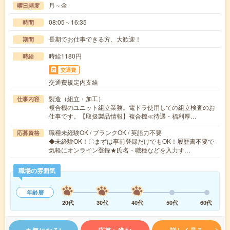
月～金
曜日頻度
08:05～16:35
時間
長期でお仕事できる方、大歓迎！
期間
時給1180円
時給
交通費
交通費規定内支給
製造（組立・加工）
仕事内容
複合機のユニット組立業務。電ドラ使用しての組立検査のお
仕事です。【取扱製品情報】複合機≪待遇・福利厚…
職種未経験OK / ブランクOK / 英語力不要
応募資格
◆未経験OK！〇まずは事前登録だけでもOK！履歴書不要で
気軽にオンライン登録★氏名・職種などを入力す…
職場の雰囲気
年齢層
20代
30代
40代
50代
60代