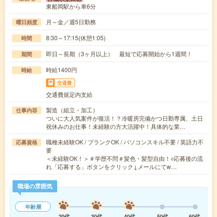
東船岡駅から車6分
月～金／週5日勤務
曜日頻度
8:30～17:15(休憩1:05)
時間
即日～長期（3ヶ月以上） 最短で応募開始から1週間！
期間
時給1400円
時給
交通費
交通費規定内支給
製造（組立・加工）
仕事内容
ついに大人気案件が復活！？冷暖房完備かつ日勤専属、土日
祝休みのお仕事！未経験の方大活躍中！具体的な業…
職種未経験OK / ブランクOK / パソコンスキル不要 / 英語力不
応募資格
要
＜未経験OK！＞＃学歴不問＃髪色・髪型自由！○応募後の流
れ「応募する」ボタンをクリック↓メールにてw…
職場の雰囲気
年齢層
20代
30代
40代
50代
60代