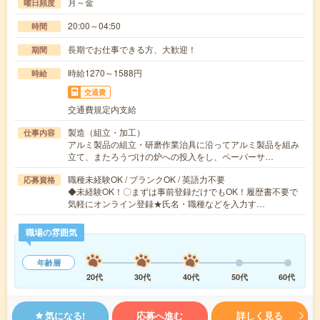
月～金
曜日頻度
20:00～04:50
時間
長期でお仕事できる方、大歓迎！
期間
時給1270～1588円
時給
交通費
交通費規定内支給
製造（組立・加工）
仕事内容
アルミ製品の組立・研磨作業治具に沿ってアルミ製品を組み
立て、またろうづけの炉への投入をし、ペーパーサ…
職種未経験OK / ブランクOK / 英語力不要
応募資格
◆未経験OK！〇まずは事前登録だけでもOK！履歴書不要で
気軽にオンライン登録★氏名・職種などを入力す…
職場の雰囲気
年齢層
20代
30代
40代
50代
60代
気になる!
応募へ進む
詳しく見る