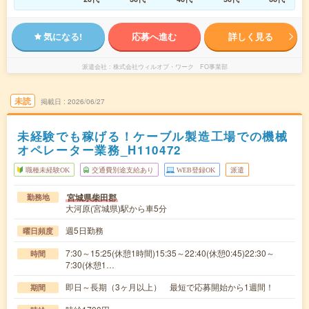
気になる!
応募へ進む
詳しく見る
派遣会社
株式会社ウィルオブ・ワーク FO事業部
未読
掲載日
2026/06/27
未経験でも稼げる！ケーブル製造工場での機械
オペレーター業務_H110472
職種未経験OK
交通費別途支給あり
WEB登録OK
派遣
宮城県柴田郡
勤務地
大河原(宮城県)駅から車5分
週5日勤務
曜日頻度
7:30～15:25(休憩1時間)15:35～22:40(休憩0:45)22:30～
時間
7:30(休憩1…
即日～長期（3ヶ月以上） 最短で応募開始から1週間！
期間