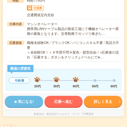
時給1700円
時給
交通費
交通費規定内支給
マシンオペレーター
仕事内容
携帯用LANケーブル製品の製造工場にて機械オペレーター業
務の募集となります。交替勤務でガッツリ稼ぎた…
職種未経験OK / ブランクOK / パソコンスキル不要 / 英語力不
応募資格
要
＜未経験OK！＞＃学歴不問＃髪色・髪型自由！○応募後の流
れ「応募する」ボタンをクリック↓メールにてw…
職場の雰囲気
年齢層
20代
30代
40代
50代
60代
気になる!
応募へ進む
詳しく見る
派遣会社
株式会社ウィルオブ・ワーク FO事業部