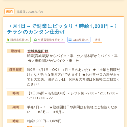
未読
掲載日
2026/07/30
〈月1日～で副業にピッタリ＊時給1,200円～〉
チラシのカンタン仕分け
職種未経験OK
交通費別途支給あり
WEB登録OK
派遣
宮城県柴田郡
勤務地
船岡(宮城県)駅からバイク・車---分／槻木駅からバイク・車--
-分／東船岡駅からバイク・車---分
週0日～/月1日～OK！ （月～日のあいだ） ★「土曜と日曜だ
曜日頻度
け」など色々な働き方ができます！ ★お仕事ゼロの週があっ
ても大丈夫。 働きたい日、お休みの希望はお気軽にご相談く
ださい！
【1日3時間～も相談OK!】＜シフト例＞9:00～12:0012:00～
時間
17:00 17:00～22…
単発1日～！ ★勤務開始日や期間はお気軽にご相談くださ
期間
い！ ＃8月～ ＃9月～
時給1,200円～1,625円
時給