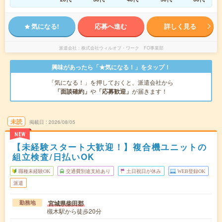
気になる!
応募へ進む
詳しく見る
派遣会社
株式会社ウィルオブ・ワーク FO事業部
興味があったら「★気になる！」をタップ！
「気になる！」を押しておくと、派遣会社から
「面談確約」
や
「応募歓迎」
が届きます！
未読
掲載日
2026/08/05
NEW
【未経験スタート大歓迎！】複合機ユニットの
組立検査/日払いOK
職種未経験OK
交通費別途支給あり
土日祝日が休み
WEB登録OK
派遣
宮城県柴田郡
勤務地
槻木駅から徒歩20分