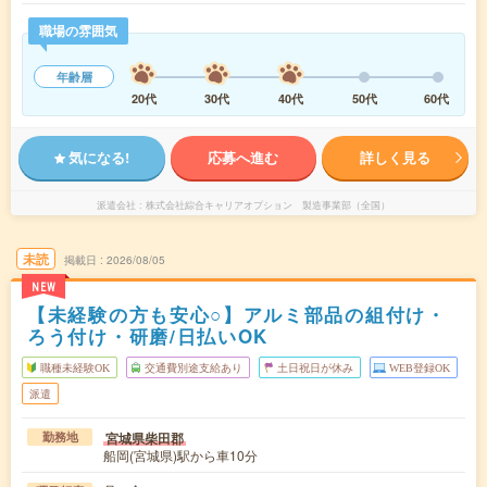
職場の雰囲気
年齢層
20代
30代
40代
50代
60代
気になる!
応募へ進む
詳しく見る
派遣会社
株式会社綜合キャリアオプション 製造事業部（全国）
未読
掲載日
2026/08/05
NEW
【未経験の方も安心○】アルミ部品の組付け・
ろう付け・研磨/日払いOK
職種未経験OK
交通費別途支給あり
土日祝日が休み
WEB登録OK
派遣
宮城県柴田郡
勤務地
船岡(宮城県)駅から車10分