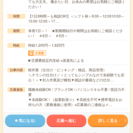
ても大丈夫。 働きたい日、お休みの希望はお気軽にご相談く
ださい！
【1日3時間～も相談OK!】＜シフト例＞9:00～12:0010:00～
時間
15:00 12:00～17…
単発1日～！ ★勤務開始日や期間はお気軽にご相談くださ
期間
い！ ＃8月～ ＃9月～
時給1,200円～1,625円
時給
交通費
■ 交通費規定内支給 ※派遣先による
軽作業（仕分け・ピッキング・検品、商品管理）
仕事内容
＼チラシの仕分け／＜とってもシンプルなので未経験でも安
心！＞▼封入作業及び梱包▼雑誌や書籍などの仕分…
職種未経験OK / ブランクOK / パソコンスキル不要 / 英語力不
応募資格
要
▼未経験OK！（副業歓迎☆）▼高校生不可▼携帯電話をお
持ちの方（業務連絡に使用）※応募後のご連絡はメ…
気になる!
応募へ進む
詳しく見る