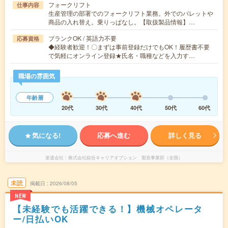
フォークリフト
仕事内容
生産管理の部署でのフォークリフト業務。外でのパレットや
商品の入れ替え。乗りっぱなし。【取扱製品情報】…
ブランクOK / 英語力不要
応募資格
◆経験者歓迎！〇まずは事前登録だけでもOK！履歴書不要
で気軽にオンライン登録★氏名・職種などを入力す…
職場の雰囲気
年齢層
20代
30代
40代
50代
60代
気になる!
応募へ進む
詳しく見る
派遣会社
株式会社綜合キャリアオプション 製造事業部（全国）
未読
掲載日
2026/08/05
NEW
【未経験でも活躍できる！】機械オペレータ
ー/日払いOK