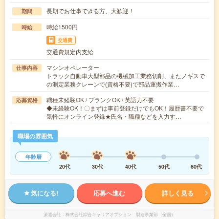
長期でお仕事できる方、大歓迎！
期間
時給1500円
時給
交通費
交通費規定内支給
マシンオペレーター
仕事内容
トラック自動車大型部品の機械加工業務切削、またノギスで
の測定業務クレーンで(資格不要)で部品運搬作業…
職種未経験OK / ブランクOK / 英語力不要
応募資格
◆未経験OK！〇まずは事前登録だけでもOK！履歴書不要で
気軽にオンライン登録★氏名・職種などを入力す…
職場の雰囲気
年齢層
20代
30代
40代
50代
60代
気になる!
応募へ進む
詳しく見る
派遣会社
株式会社綜合キャリアオプション 製造事業部（全国）