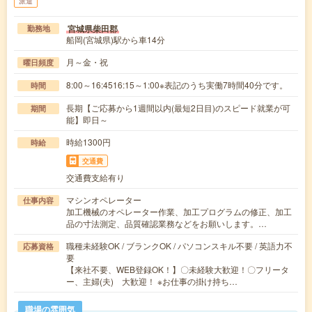
派遣
宮城県柴田郡
勤務地
船岡(宮城県)駅から車14分
月～金・祝
曜日頻度
8:00～16:4516:15～1:00※表記のうち実働7時間40分です。
時間
長期【ご応募から1週間以内(最短2日目)のスピード就業が可
期間
能】即日～
時給1300円
時給
交通費
交通費支給有り
マシンオペレーター
仕事内容
加工機械のオペレーター作業、加工プログラムの修正、加工
品の寸法測定、品質確認業務などをお願いします。…
職種未経験OK / ブランクOK / パソコンスキル不要 / 英語力不
応募資格
要
【来社不要、WEB登録OK！】〇未経験大歓迎！〇フリータ
ー、主婦(夫) 大歓迎！ ※お仕事の掛け持ち…
職場の雰囲気