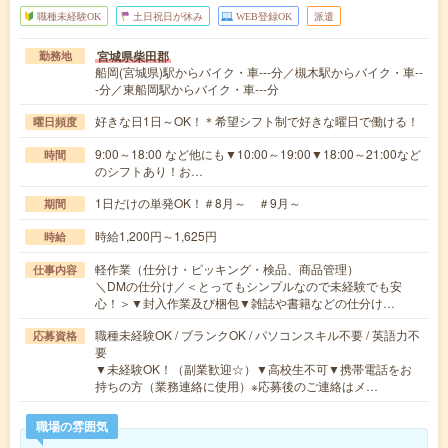
職種未経験OK
土日祝日が休み
WEB登録OK
派遣
宮城県柴田郡
勤務地
船岡(宮城県)駅からバイク・車---分／槻木駅からバイク・車--
-分／東船岡駅からバイク・車---分
好きな日1日～OK！＊希望シフト制で好きな曜日で働ける！
曜日頻度
9:00～18:00 など他にも▼10:00～19:00▼18:00～21:00など
時間
のシフトあり！お…
1日だけの単発OK！＃8月～ ＃9月～
期間
時給1,200円～1,625円
時給
軽作業（仕分け・ピッキング・検品、商品管理）
仕事内容
＼DMの仕分け／＜とってもシンプルなので未経験でも安
心！＞▼封入作業及び梱包▼雑誌や書籍などの仕分け…
職種未経験OK / ブランクOK / パソコンスキル不要 / 英語力不
応募資格
要
▼未経験OK！（副業歓迎☆）▼高校生不可▼携帯電話をお
持ちの方（業務連絡に使用）※応募後のご連絡はメ…
職場の雰囲気