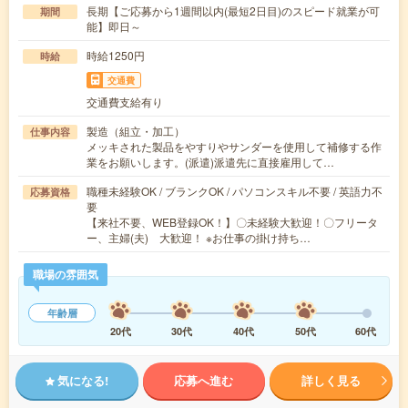
長期【ご応募から1週間以内(最短2日目)のスピード就業が可
期間
能】即日～
時給1250円
時給
交通費
交通費支給有り
製造（組立・加工）
仕事内容
メッキされた製品をやすりやサンダーを使用して補修する作
業をお願いします。(派遣)派遣先に直接雇用して…
職種未経験OK / ブランクOK / パソコンスキル不要 / 英語力不
応募資格
要
【来社不要、WEB登録OK！】〇未経験大歓迎！〇フリータ
ー、主婦(夫) 大歓迎！ ※お仕事の掛け持ち…
職場の雰囲気
年齢層
20代
30代
40代
50代
60代
気になる!
応募へ進む
詳しく見る