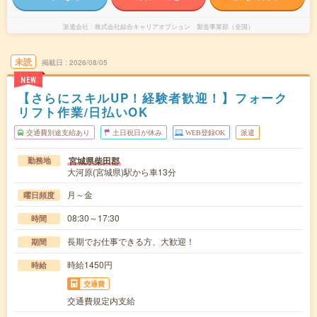
派遣会社
株式会社綜合キャリアオプション 製造事業部（全国）
未読
掲載日
2026/08/05
NEW
【さらにスキルUP！経験者歓迎！】フォーク
リフト作業/日払いOK
交通費別途支給あり
土日祝日が休み
WEB登録OK
派遣
宮城県柴田郡
勤務地
大河原(宮城県)駅から車13分
月～金
曜日頻度
08:30～17:30
時間
長期でお仕事できる方、大歓迎！
期間
時給1450円
時給
交通費
交通費規定内支給