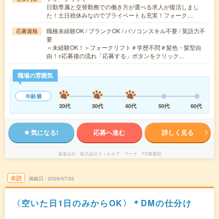
日勤専属と交替勤務での働き方が選べる求人が復活しまし
た！土日祝休みなのでプライベートも充実！フォーク…
職種未経験OK / ブランクOK / パソコンスキル不要 / 英語力不
応募資格
要
＜未経験OK！＞フォークリフト＃学歴不問＃髪色・髪型自
由！○応募後の流れ「応募する」ボタンをクリック…
職場の雰囲気
年齢層
20代
30代
40代
50代
60代
気になる!
応募へ進む
詳しく見る
派遣会社
株式会社ウィルオブ・ワーク FO事業部
未読
掲載日
2026/07/02
〈空いた日1日のみからOK〉＊DMの仕分け