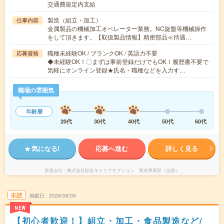
交通費規定内支給
製造（組立・加工）
仕事内容
金属製品の機械加工オペレーター業務。NC旋盤等機械操作
をして頂きます。【取扱製品情報】精密部品≪待遇…
職種未経験OK / ブランクOK / 英語力不要
応募資格
◆未経験OK！〇まずは事前登録だけでもOK！履歴書不要で
気軽にオンライン登録★氏名・職種などを入力す…
職場の雰囲気
年齢層
20代
30代
40代
50代
60代
気になる!
応募へ進む
詳しく見る
派遣会社
株式会社綜合キャリアオプション 製造事業部（全国）
未読
掲載日
2026/08/05
NEW
【初心者歓迎！】組立・加工・食品製造など/