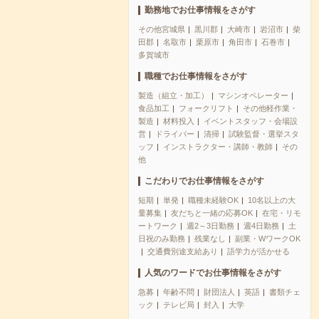
勤務地でお仕事情報をさがす
その他宮城県
黒川郡
大崎市
岩沼市
柴
田郡
名取市
栗原市
角田市
石巻市
多賀城市
職種でお仕事情報をさがす
製造（組立・加工）
マシンオペレーター
食品加工
フォークリフト
その他軽作業・
製造
材料投入
イベントスタッフ・会場設
営
ドライバー
清掃
試験監督・選挙スタ
ッフ
インストラクター・講師・教師
その
他
こだわりでお仕事情報をさがす
短期
単発
職種未経験OK
10名以上の大
量募集
友だちと一緒の応募OK
在宅・リモ
ートワーク
週2～3日勤務
週4日勤務
土
日祝のみ勤務
残業なし
副業・WワークOK
交通費別途支給あり
語学力が活かせる
人気のワードでお仕事情報をさがす
急募
年齢不問
財団法人
英語
書類チェ
ック
テレビ局
封入
大学