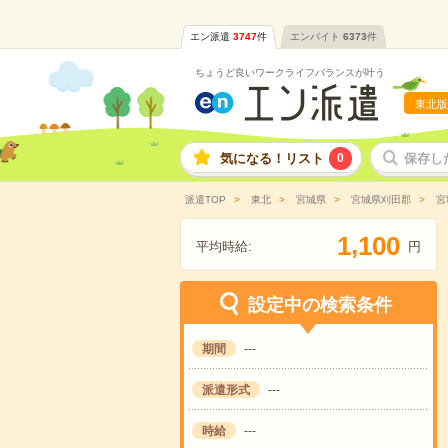
エン派遣
3747
件
エンバイト
6373
件
ちょうど良いワークライフバランスが叶う
東北版
気になる！リスト
0
保存し
派遣TOP
東北
宮城県
宮城県刈田郡
宮
,
1
1
0
0
平均時給:
円
設定中の検索条件
期間
---
派遣形式
---
時給
---