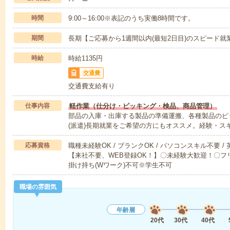
時間
9:00～16:00※表記のうち実働8時間です。
期間
長期【ご応募から1週間以内(最短2日目)のスピード就
時給
時給1135円
交通費
交通費支給有り
仕事内容
軽作業（仕分け・ピッキング・検品、商品管理）
部品の入庫・出庫する製品の準備運搬、各種製品のピ
(派遣)長期就業をご希望の方にもオススメ。経験・ス
応募資格
職種未経験OK / ブランクOK / パソコンスキル不要 /
【来社不要、WEB登録OK！】〇未経験大歓迎！〇フリ
掛け持ち(Wワーク)不可※学生不可
職場の雰囲気
年齢層
20代
30代
40代