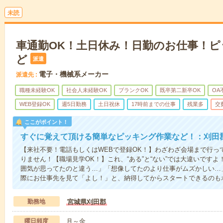
未読
車通勤OK！土日休み！日勤のお仕事！
ど
派遣
電子・機械系メーカー
派遣先
職種未経験OK
社会人未経験OK
ブランクOK
既卒第二新卒OK
OA
WEB登録OK
週5日勤務
土日祝休
17時前までの仕事
残業多
交
ここがポイント！
すぐに覚えて頂ける簡単なピッキング作業など！：刈田
【来社不要！電話もしくはWEBで登録OK！】わざわざ会場まで行っ
りません！【職場見学OK！】これ、“ある”と“ない”では大違いです
囲気が思ってたのと違う…」「想像してたのより仕事がムズかしい…
際にお仕事先を見て「よし！」と、納得してからスタートできるのも
勤務地
宮城県刈田郡
曜日頻度
月～金