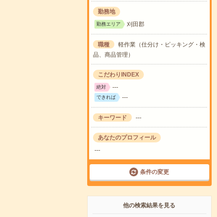
勤務地
刈田郡
勤務エリア
職種
軽作業（仕分け・ピッキング・検
品、商品管理）
こだわりINDEX
---
絶対
---
できれば
キーワード
---
あなたのプロフィール
---
条件の変更
他の検索結果を見る