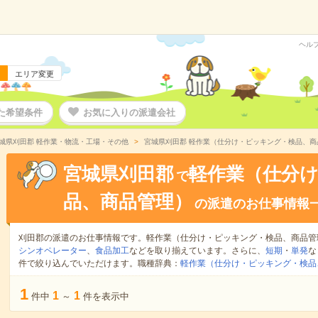
ヘル
エリア変更
た希望条件
お気に入りの派遣会社
城県刈田郡 軽作業・物流・工場・その他
宮城県刈田郡 軽作業（仕分け・ピッキング・検品、商
宮城県刈田郡
軽作業（仕分
で
品、商品管理）
の派遣のお仕事情報
刈田郡の派遣のお仕事情報です。軽作業（仕分け・ピッキング・検品、商品管
シンオペレーター
、
食品加工
などを取り揃えています。さらに、
短期
・
単発
な
件で絞り込んでいただけます。職種辞典：
軽作業（仕分け・ピッキング・検品
1
1
1
件中
～
件を表示中