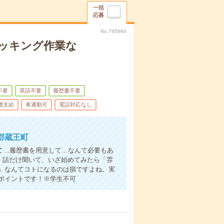
一括
応募
No.795984
ピッキング作業な
不要
英語不要
履歴書不要
費支給
車通勤可
電話対応なし
郡蔵王町
て…履歴書を用意して…なんて必要もあ
よ！話だけ聞いて、いざ始めてみたら「雰
」なんてコトになるのは損ですよね。実
ポイントです！※学生不可