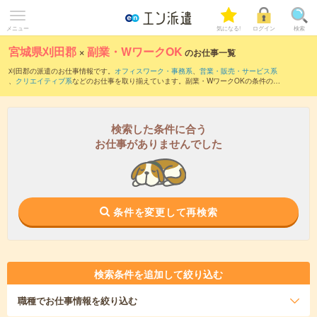
メニュー
気になる!
ログイン
検索
宮城県刈田郡
×
副業・WワークOK
のお仕事一覧
刈田郡の派遣のお仕事情報です。
オフィスワーク・事務系
、
営業・販売・サービス系
、
クリエイティブ系
などのお仕事を取り揃えています。副業・WワークOKの条件の他
に、
交通費別途支給あり
、
職種未経験OK
、
友だちと一緒の応募OK
などのこだわり条
件も取り揃えています。
検索した条件に合う
お仕事がありませんでした
条件を変更して再検索
検索条件を追加して絞り込む
職種
でお仕事情報を絞り込む