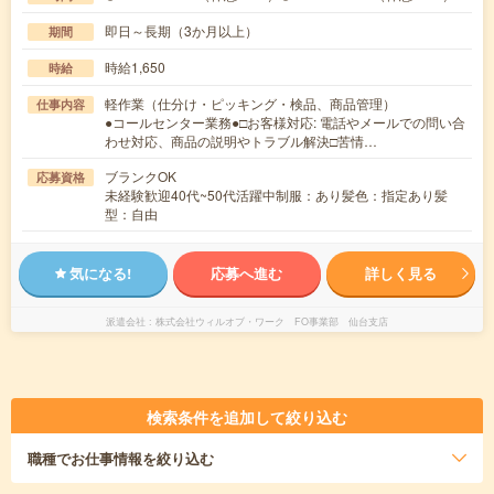
即日～長期（3か月以上）
期間
時給1,650
時給
軽作業（仕分け・ピッキング・検品、商品管理）
仕事内容
●コールセンター業務●□お客様対応: 電話やメールでの問い合
わせ対応、商品の説明やトラブル解決□苦情…
ブランクOK
応募資格
未経験歓迎40代~50代活躍中制服：あり髪色：指定あり髪
型：自由
気になる!
応募へ進む
詳しく見る
派遣会社
株式会社ウィルオブ・ワーク FO事業部 仙台支店
検索条件を追加して絞り込む
職種
でお仕事情報を絞り込む