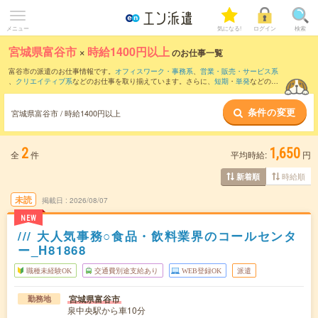
メニュー
気になる!
ログイン
検索
宮城県富谷市
×
時給1400円以上
のお仕事一覧
富谷市の派遣のお仕事情報です。
オフィスワーク・事務系
、
営業・販売・サービス系
、
クリエイティブ系
などのお仕事を取り揃えています。さらに、
短期
・
単発
などの期
間や、
職種未経験OK
などのこだわり条件で絞り込んでいただけます。
条件の変更
宮城県富谷市 / 時給1400円以上
2
1,650
全
件
平均時給:
円
時給順
新着順
未読
掲載日
2026/08/07
NEW
/// 大人気事務○食品・飲料業界のコールセンタ
ー_H81868
職種未経験OK
交通費別途支給あり
WEB登録OK
派遣
宮城県富谷市
勤務地
泉中央駅から車10分