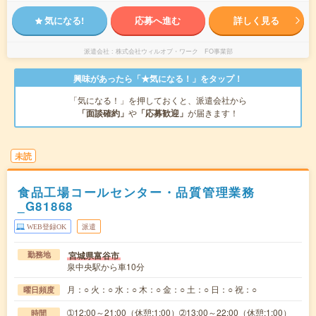
気になる!
応募へ進む
詳しく見る
派遣会社
株式会社ウィルオブ・ワーク FO事業部
興味があったら「★気になる！」をタップ！
「気になる！」を押しておくと、派遣会社から
「面談確約」
や
「応募歓迎」
が届きます！
未読
食品工場コールセンター・品質管理業務
_G81868
WEB登録OK
派遣
宮城県富谷市
勤務地
泉中央駅から車10分
月：○ 火：○ 水：○ 木：○ 金：○ 土：○ 日：○ 祝：○
曜日頻度
➀12:00～21:00（休憩:1:00）➁13:00～22:00（休憩:1:00）
時間