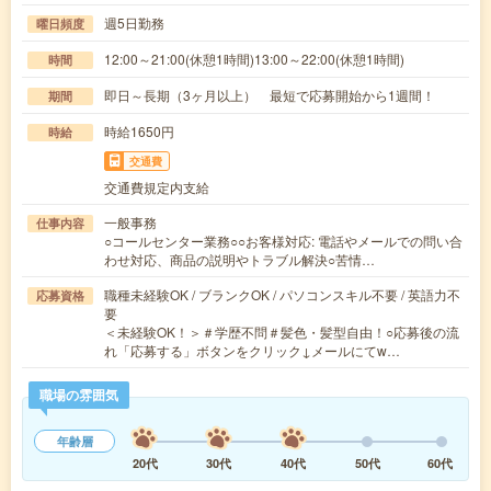
週5日勤務
曜日頻度
12:00～21:00(休憩1時間)13:00～22:00(休憩1時間)
時間
即日～長期（3ヶ月以上） 最短で応募開始から1週間！
期間
時給1650円
時給
交通費
交通費規定内支給
一般事務
仕事内容
○コールセンター業務○○お客様対応: 電話やメールでの問い合
わせ対応、商品の説明やトラブル解決○苦情…
職種未経験OK / ブランクOK / パソコンスキル不要 / 英語力不
応募資格
要
＜未経験OK！＞＃学歴不問＃髪色・髪型自由！○応募後の流
れ「応募する」ボタンをクリック↓メールにてw…
職場の雰囲気
年齢層
20代
30代
40代
50代
60代