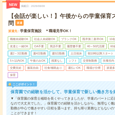
NEW
掲載日
2026/08/06
【会話が楽しい！】午後からの学童保育
問
派遣
学童保育施設 ＊職場見学OK！
派遣先
職種未経験OK
社会人未経験OK
ブランクOK
既卒第二新卒OK
10
友達と一緒OK
OA不要
英語不要
履歴書不要
40～50代活躍
6
週2～3日勤務
週4日勤務
週5日勤務
土日祝休
朝10時以降スタート
5ｈ以内OK
午後のみOK
残業なし
シフト
交替制勤務
扶養控内
交費支給
服装自由
社食/補助あり
週払いOK
職場が分煙
派遣多
保育
ここがポイント！
保育園での経験を活かして、学童保育で新しい働き方を
▼「保育園の保育士補助を長くやってきましたが、学童のパートに応
なので大丈夫でした。」保育園での経験を活かしながら、無理なく働
勤務が中心で働きやすい日程を選べます。持ち帰り業務などもないの
ことができます！