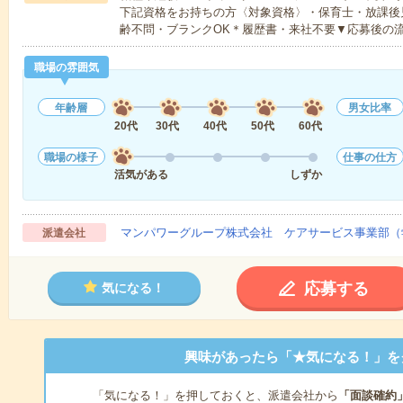
下記資格をお持ちの方〈対象資格〉・保育士・放課後
齢不問・ブランクOK＊履歴書・来社不要▼応募後の
職場の雰囲気
年齢層
男女比率
20代
30代
40代
50代
60代
職場の様子
仕事の仕方
活気がある
しずか
マンパワーグループ株式会社 ケアサービス事業部（
派遣会社
応募する
気になる！
興味があったら「★気になる！」を
「気になる！」を押しておくと、派遣会社から
「面談確約