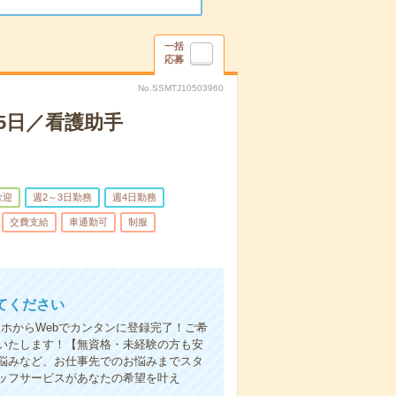
一括
応募
No.SSMTJ10503960
5日／看護助手
歓迎
週2～3日勤務
週4日勤務
交費支給
車通勤可
制服
てください
ホからWebでカンタンに登録完了！ご希
いたします！【無資格・未経験の方も安
悩みなど、お仕事先でのお悩みまでスタ
ッフサービスがあなたの希望を叶え