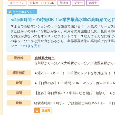
ルーティン
自転車・バイクOK
看護師
栄養士
介護士
ここがポイント！
≪1日5時間～の時短OK！≫業界最高水準の高時給でと
▼まるで高級マンションのような施設で働ける！ 人気の「サービス
きたばかりのキレイな施設が多く、利用者の介護度は低め。見回りや
な負担が少ないのもオススメなポイントです！▼なんでそんなに稼げる
のネットワークと資金力があるから、業界最高水準の高時給でお仕事
ンセ…
つづきを見る
勤務地
宮城県大崎市
古川駅から---分／東大崎駅から---分／川渡温泉駅から--
曜日頻度
★週2日～（月～日） ※希望のシフトを毎月提出（
時間
★【日勤のみ】1日5時間～OK！≪シフト例≫9:00～14:001
期間
【急募】即日勤務OK！中旬～など開始日相談可 ★
時給
経験者時給1500円～ 介護福祉士時給1550円～ ※日
交通費