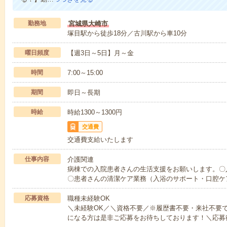
勤務地
宮城県大崎市
塚目駅から徒歩18分／古川駅から車10分
曜日頻度
【週3日～5日】月～金
時間
7:00～15:00
期間
即日～長期
時給
時給1300～1300円
交通費
交通費支給いたします
仕事内容
介護関連
病棟での入院患者さんの生活支援をお願いします。〇
〇患者さんの清潔ケア業務（入浴のサポート・口腔ケ
応募資格
職種未経験OK
＼未経験OK／＼資格不要／※履歴書不要・来社不要
になる方は是非ご応募をお待ちしております！＼応募