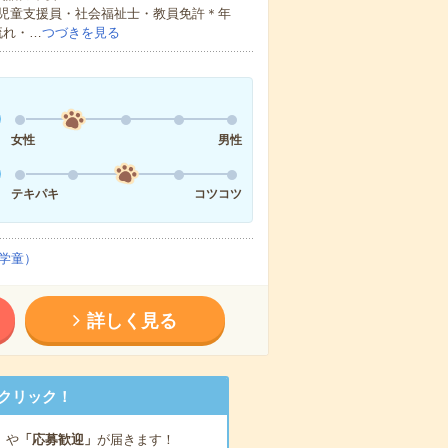
児童支援員・社会福祉士・教員免許＊年
流れ・…
つづきを見る
女性
男性
テキパキ
コツコツ
学童）
詳しく見る
クリック！
」
や
「応募歓迎」
が届きます！