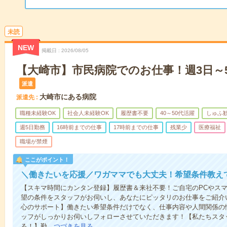
未読
NEW
掲載日
2026/08/05
【大崎市】市民病院でのお仕事！週3日～
派遣
大崎市にある病院
派遣先
職種未経験OK
社会人未経験OK
履歴書不要
40～50代活躍
しゅふ
週5日勤務
16時前までの仕事
17時前までの仕事
残業少
医療福祉
職場が禁煙
ここがポイント！
＼働きたいを応援／ワガママでも大丈夫！希望条件教え
【スキマ時間にカンタン登録】履歴書＆来社不要！ご自宅のPCやスマ
望の条件をスタッフがお伺いし、あなたにピッタリのお仕事をご紹介
心のサポート】働きたい希望条件だけでなく、仕事内容や人間関係の
ッフがしっかりお伺いしフォローさせていただきます！【私たちスタ
る！】勤…
つづきを見る