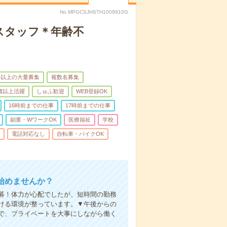
No.MPGCSJHSTH1009910G
スタッフ＊年齢不
名以上の大量募集
複数名募集
0歳以上活躍
しゅふ歓迎
WEB登録OK
16時前までの仕事
17時前までの仕事
副業・WワークOK
医療福祉
学校
電話対応なし
自転車・バイクOK
始めませんか？
募！体力が心配でしたが、短時間の勤務
ける環境が整っています。▼午後からの
で、プライベートを大事にしながら働く