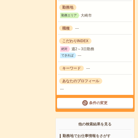
勤務地
大崎市
勤務エリア
職種
---
こだわりINDEX
週2～3日勤務
絶対
---
できれば
キーワード
---
あなたのプロフィール
---
条件の変更
他の検索結果を見る
勤務地でお仕事情報をさがす