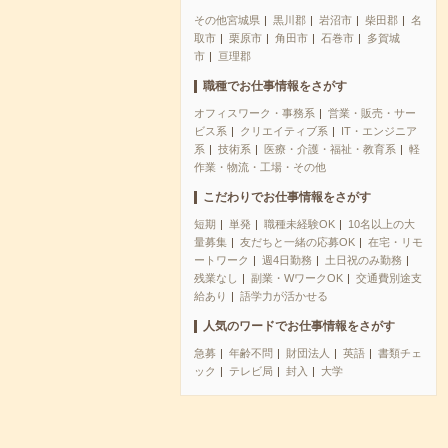
その他宮城県
黒川郡
岩沼市
柴田郡
名
取市
栗原市
角田市
石巻市
多賀城
市
亘理郡
職種でお仕事情報をさがす
オフィスワーク・事務系
営業・販売・サー
ビス系
クリエイティブ系
IT・エンジニア
系
技術系
医療・介護・福祉・教育系
軽
作業・物流・工場・その他
こだわりでお仕事情報をさがす
短期
単発
職種未経験OK
10名以上の大
量募集
友だちと一緒の応募OK
在宅・リモ
ートワーク
週4日勤務
土日祝のみ勤務
残業なし
副業・WワークOK
交通費別途支
給あり
語学力が活かせる
人気のワードでお仕事情報をさがす
急募
年齢不問
財団法人
英語
書類チェ
ック
テレビ局
封入
大学