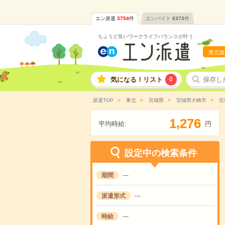
エン派遣
3754
件
エンバイト
6373
件
ちょうど良いワークライフバランスが叶う
東北版
気になる！リスト
0
保存し
派遣TOP
東北
宮城県
宮城県大崎市
宮
,
1
2
7
6
平均時給:
円
設定中の検索条件
期間
---
派遣形式
---
時給
---