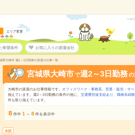
ヘル
エリア変更
た希望条件
お気に入りの派遣会社
城県大崎市 週2～3日勤務の派遣の仕事一覧
宮城県大崎市
週2～3日勤務
で
の
大崎市の派遣のお仕事情報です。
オフィスワーク・事務系
、
営業・販売・サー
揃えています。週2～3日勤務の条件の他に、
交通費別途支給あり
、
職種未経験
件も取り揃えています。
8
1
8
件中
～
件を表示中
未読