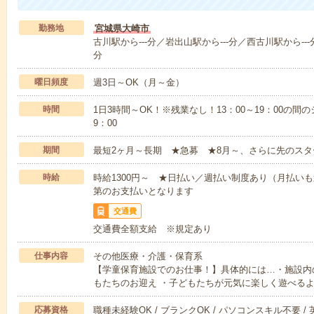
勤務地
宮城県大崎市
古川駅から---分／岩出山駅から---分／西古川駅から---
分
曜日頻度
週3日～OK（月～金）
時間
1日3時間～OK！※残業なし！13：00～19：00の間
9：00
期間
最短2ヶ月～長期 ★急募 ★8月～、さらに先のスタ
時給
時給1300円～ ★日払い／週払い制度あり（月払い
第のお支払いとなります
交通費
交通費全額支給 ※規定あり
仕事内容
その他医療・介護・保育系
【学童保育施設でのお仕事！】具体的には…・施設内
もたちのお迎え ・子どもたちが元気に楽しく遊べる
応募資格
職種未経験OK / ブランクOK / パソコンスキル不要 /