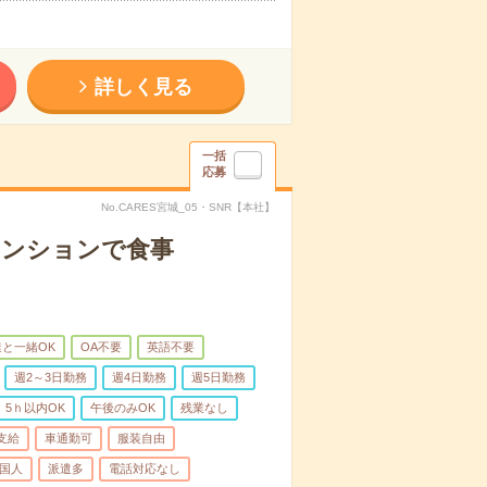
詳しく見る
一括
応募
No.CARES宮城_05・SNR【本社】
マンションで食事
と一緒OK
OA不要
英語不要
週2～3日勤務
週4日勤務
週5日勤務
5ｈ以内OK
午後のみOK
残業なし
支給
車通勤可
服装自由
国人
派遣多
電話対応なし