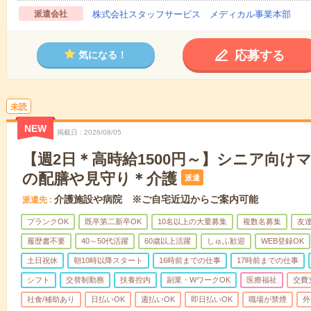
派遣会社
株式会社スタッフサービス メディカル事業本部
応募する
気になる！
未読
NEW
掲載日
2026/08/05
【週2日＊高時給1500円～】シニア向け
の配膳や見守り＊介護
派遣
介護施設や病院 ※ご自宅近辺からご案内可能
派遣先
ブランクOK
既卒第二新卒OK
10名以上の大量募集
複数名募集
友達
履歴書不要
40～50代活躍
60歳以上活躍
しゅふ歓迎
WEB登録OK
土日祝休
朝10時以降スタート
16時前までの仕事
17時前までの仕事
シフト
交替制勤務
扶養控内
副業・WワークOK
医療福祉
交費
社食/補助あり
日払いOK
週払いOK
即日払いOK
職場が禁煙
外