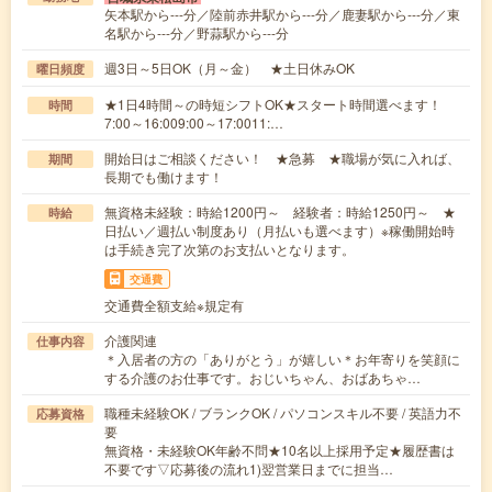
矢本駅から---分／陸前赤井駅から---分／鹿妻駅から---分／東
名駅から---分／野蒜駅から---分
週3日～5日OK（月～金） ★土日休みOK
曜日頻度
★1日4時間～の時短シフトOK★スタート時間選べます！
時間
7:00～16:009:00～17:0011:…
開始日はご相談ください！ ★急募 ★職場が気に入れば、
期間
長期でも働けます！
無資格未経験：時給1200円～ 経験者：時給1250円～ ★
時給
日払い／週払い制度あり（月払いも選べます）※稼働開始時
は手続き完了次第のお支払いとなります。
交通費
交通費全額支給※規定有
介護関連
仕事内容
＊入居者の方の「ありがとう」が嬉しい＊お年寄りを笑顔に
する介護のお仕事です。おじいちゃん、おばあちゃ…
職種未経験OK / ブランクOK / パソコンスキル不要 / 英語力不
応募資格
要
無資格・未経験OK年齢不問★10名以上採用予定★履歴書は
不要です▽応募後の流れ1)翌営業日までに担当…