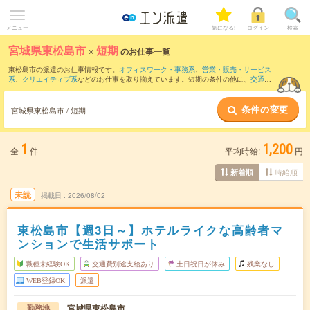
メニュー
気になる!
ログイン
検索
宮城県東松島市
×
短期
のお仕事一覧
東松島市の派遣のお仕事情報です。
オフィスワーク・事務系
、
営業・販売・サービス
系
、
クリエイティブ系
などのお仕事を取り揃えています。短期の条件の他に、
交通費
別途支給あり
、
職種未経験OK
、
友だちと一緒の応募OK
などでもお探し頂けます。
条件の変更
宮城県東松島市 / 短期
1
1,200
全
件
平均時給:
円
時給順
新着順
未読
掲載日
2026/08/02
東松島市【週3日～】ホテルライクな高齢者マ
ンションで生活サポート
職種未経験OK
交通費別途支給あり
土日祝日が休み
残業なし
WEB登録OK
派遣
宮城県東松島市
勤務地