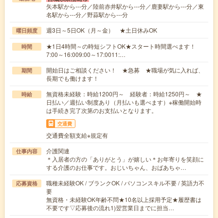
矢本駅から---分／陸前赤井駅から---分／鹿妻駅から---分／東
名駅から---分／野蒜駅から---分
週3日～5日OK（月～金） ★土日休みOK
曜日頻度
★1日4時間～の時短シフトOK★スタート時間選べます！
時間
7:00～16:009:00～17:0011:…
開始日はご相談ください！ ★急募 ★職場が気に入れば、
期間
長期でも働けます！
無資格未経験：時給1200円～ 経験者：時給1250円～ ★
時給
日払い／週払い制度あり（月払いも選べます）※稼働開始時
は手続き完了次第のお支払いとなります。
交通費
交通費全額支給※規定有
介護関連
仕事内容
＊入居者の方の「ありがとう」が嬉しい＊お年寄りを笑顔に
する介護のお仕事です。おじいちゃん、おばあちゃ…
職種未経験OK / ブランクOK / パソコンスキル不要 / 英語力不
応募資格
要
無資格・未経験OK年齢不問★10名以上採用予定★履歴書は
不要です▽応募後の流れ1)翌営業日までに担当…