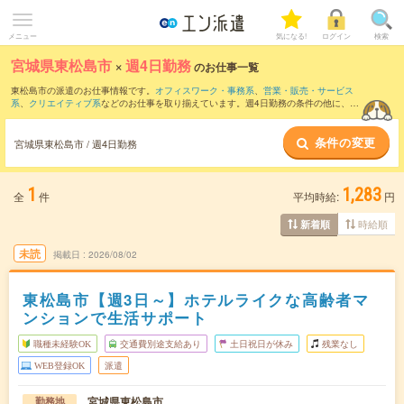
メニュー
気になる!
ログイン
検索
宮城県東松島市
×
週4日勤務
のお仕事一覧
東松島市の派遣のお仕事情報です。
オフィスワーク・事務系
、
営業・販売・サービス
系
、
クリエイティブ系
などのお仕事を取り揃えています。週4日勤務の条件の他に、
交
通費別途支給あり
、
職種未経験OK
、
友だちと一緒の応募OK
などのこだわり条件も取
り揃えています。
条件の変更
宮城県東松島市 / 週4日勤務
1
1,283
全
件
平均時給:
円
時給順
新着順
未読
掲載日
2026/08/02
東松島市【週3日～】ホテルライクな高齢者マ
ンションで生活サポート
職種未経験OK
交通費別途支給あり
土日祝日が休み
残業なし
WEB登録OK
派遣
宮城県東松島市
勤務地