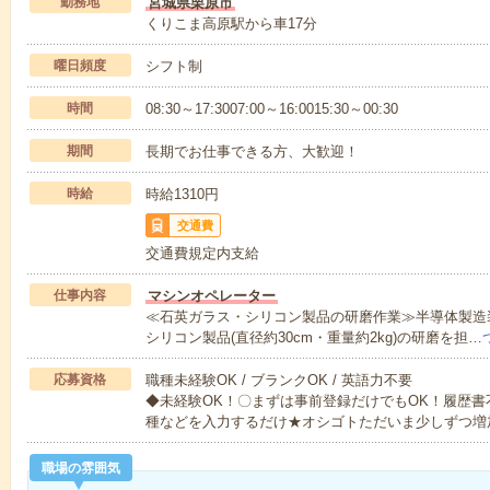
勤務地
宮城県栗原市
くりこま高原駅から車17分
曜日頻度
シフト制
時間
08:30～17:3007:00～16:0015:30～00:30
期間
長期でお仕事できる方、大歓迎！
時給
時給1310円
交通費
交通費規定内支給
仕事内容
マシンオペレーター
≪石英ガラス・シリコン製品の研磨作業≫半導体製造
シリコン製品(直径約30cm・重量約2kg)の研磨を担…
応募資格
職種未経験OK / ブランクOK / 英語力不要
◆未経験OK！〇まずは事前登録だけでもOK！履歴
種などを入力するだけ★オシゴトただいま少しずつ増
職場の雰囲気