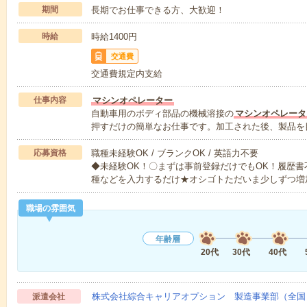
期間
長期でお仕事できる方、大歓迎！
時給
時給1400円
交通費
交通費規定内支給
仕事内容
マシンオペレーター
自動車用のボディ部品の機械溶接の
マシンオペレータ
押すだけの簡単なお仕事です。加工された後、製品を
応募資格
職種未経験OK / ブランクOK / 英語力不要
◆未経験OK！〇まずは事前登録だけでもOK！履歴
種などを入力するだけ★オシゴトただいま少しずつ増
職場の雰囲気
年齢層
20代
30代
40代
株式会社綜合キャリアオプション 製造事業部（全国
派遣会社