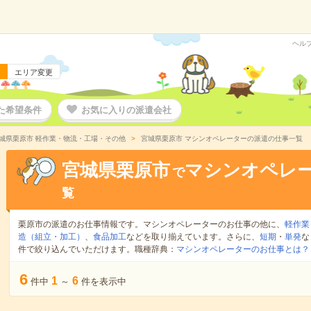
ヘル
エリア変更
た希望条件
お気に入りの派遣会社
城県栗原市 軽作業・物流・工場・その他
宮城県栗原市 マシンオペレーターの派遣の仕事一覧
宮城県栗原市
マシンオペレ
で
覧
栗原市の派遣のお仕事情報です。マシンオペレーターのお仕事の他に、
軽作業
造（組立・加工）
、
食品加工
などを取り揃えています。さらに、
短期
・
単発
な
件で絞り込んでいただけます。職種辞典：
マシンオペレーターのお仕事とは？
6
1
6
件中
～
件を表示中