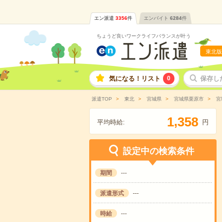
エン派遣
3356
件
エンバイト
6284
件
ちょうど良いワークライフバランスが叶う
東北版
気になる！リスト
0
保存し
派遣TOP
東北
宮城県
宮城県栗原市
宮
,
1
3
5
8
平均時給:
円
設定中の検索条件
期間
---
派遣形式
---
時給
---