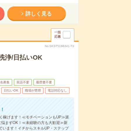
詳しく見る
一括
応募
No.SKST5196341-T3
浄/日払いOK
名募集
英語不要
履歴書不要
日払いOK
職場が禁煙
電話対応なし
！
く稼げます！≪モチベーションもUP≫派
に悩まずOK！≪未経験の方も大歓迎≫新
ています！イチからスキルUP・ステップ