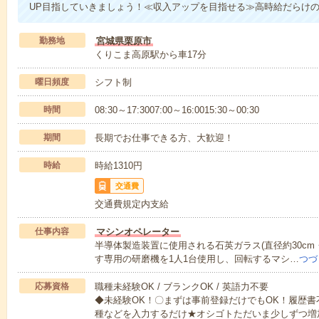
UP目指していきましょう！≪収入アップを目指せる≫高時給だらけ
勤務地
宮城県栗原市
くりこま高原駅から車17分
曜日頻度
シフト制
時間
08:30～17:3007:00～16:0015:30～00:30
期間
長期でお仕事できる方、大歓迎！
時給
時給1310円
交通費
交通費規定内支給
仕事内容
マシンオペレーター
半導体製造装置に使用される石英ガラス(直径約30cm
す専用の研磨機を1人1台使用し、回転するマシ…
つづ
応募資格
職種未経験OK / ブランクOK / 英語力不要
◆未経験OK！〇まずは事前登録だけでもOK！履歴
種などを入力するだけ★オシゴトただいま少しずつ増