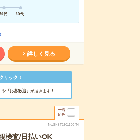
50代
60代
）
詳しく見る
クリック！
」
や
「応募歓迎」
が届きます！
一括
応募
No.SKST5201106-T4
検査/日払いOK