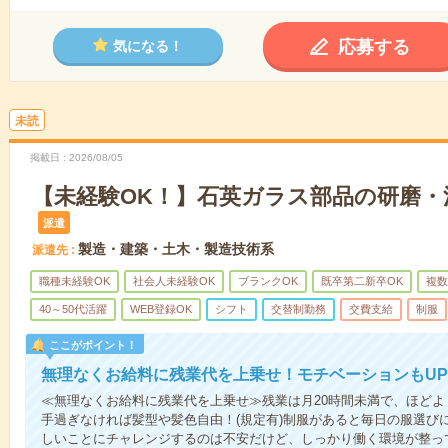
応募する
気になる！
未読
掲載日
2026/08/05
【未経験OK！】石英ガラス部品の研磨・洗
派遣
製造・建築・土木・製造技術系
派遣先
職種未経験OK
社会人未経験OK
ブランクOK
既卒第二新卒OK
複数
40～50代活躍
WEB登録OK
シフト
交替制勤務
交費支給
制服
ここがポイント！
無理なくお給料に残業代を上乗せ！モチベーションもUP
≪無理なくお給料に残業代を上乗せ≫残業は月20時間未満で、ほどよ
手過ぎなければ髪型や髪色自由！(規定有)制服があると毎日の服選び
しいことにチャレンジするのは不安だけど、しっかり働く環境が整っ