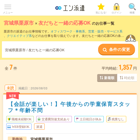
メニュー
気になる!
ログイン
検索
宮城県栗原市
×
友だちと一緒の応募OK
のお仕事一覧
栗原市の派遣のお仕事情報です。
オフィスワーク・事務系
、
営業・販売・サービス系
、
クリエイティブ系
などのお仕事を取り揃えています。友だちと一緒の応募OKの条件
の他に、
交通費別途支給あり
、
職種未経験OK
、
10名以上の大量募集
などのこだわり
条件も取り揃えています。
条件の変更
宮城県栗原市 / 友だちと一緒の応募OK
7
1,357
全
件
平均時給:
円
時給順
新着順
未読
掲載日
2026/08/03
NEW
【会話が楽しい！】午後からの学童保育スタッ
フ＊年齢不問
職種未経験OK
交通費別途支給あり
土日祝日が休み
残業なし
WEB登録OK
派遣
宮城県栗原市
勤務地