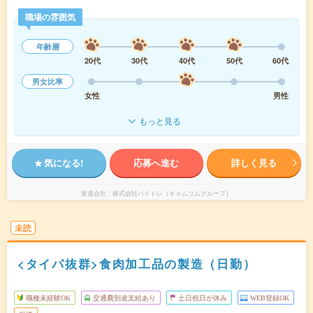
職場の雰囲気
年齢層
20代
30代
40代
50代
60代
男女比率
女性
男性
もっと見る
気になる!
応募へ進む
詳しく見る
派遣会社
株式会社バイトレ（キャムコムグループ）
未読
<タイパ抜群>食肉加工品の製造（日勤）
職種未経験OK
交通費別途支給あり
土日祝日が休み
WEB登録OK