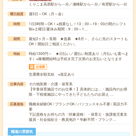
くりこま高原駅から---分／瀬峰駅から---分／有壁駅から---分
週3日～OK（月～金）
曜日頻度
1日3時間～OK！※残業なし！13：00～19：00の間のシフト
時間
制※土曜日/夏休み期間：9：00～1…
最短2ヶ月～長期 ★急募 ★8月～、さらに先のスタートも
期間
OK！開始日ご相談ください。
時給1300円～ ★日払い／週払い制度あり（月払いも選べま
時給
す）※稼働開始時は手続き完了次第のお支払いとなります
交通費
交通費全額支給 ※規定あり
その他医療・介護・保育系
仕事内容
【学童保育施設でのお仕事！】具体的には…・施設内のお掃
除・下校後施設にやってきた子どもたちのお迎え …
職種未経験OK / ブランクOK / パソコンスキル不要 / 英語力不
応募資格
要
下記資格をお持ちの方〈対象資格〉・保育士・放課後児童支
援員・社会福祉士・教員免許＊年齢不問・ブランク…
職場の雰囲気