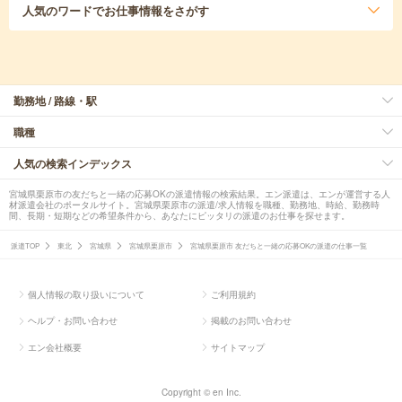
人気のワード
でお仕事情報をさがす
勤務地 / 路線・駅
職種
人気の検索インデックス
宮城県栗原市の友だちと一緒の応募OKの派遣情報の検索結果。エン派遣は、エンが運営する人
材派遣会社のポータルサイト。宮城県栗原市の派遣/求人情報を職種、勤務地、時給、勤務時
間、長期・短期などの希望条件から、あなたにピッタリの派遣のお仕事を探せます。
派遣TOP
東北
宮城県
宮城県栗原市
宮城県栗原市 友だちと一緒の応募OKの派遣の仕事一覧
個人情報の取り扱いについて
ご利用規約
ヘルプ・お問い合わせ
掲載のお問い合わせ
エン会社概要
サイトマップ
Copyright © en Inc.