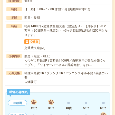
週5日
曜日頻度
【日勤】8:00～17:00 休憩60分 [実働]8時間00分
時間
即日～長期
期間
時給1400円 ※交通費全額支給（規定あり） 【月収例】23.2
時給
万円（20日勤務＋残業5h） ※3ヶ月目以降は時給1250円とな
ります。
交通費
交通費支給あり
製造（組立・加工）
仕事内容
＼今だけ時給UP↑高時給1400円／自動車用の部品を繋ぐケ
ーブル、「ワイヤーハーネスの配線組付」をお…
職種未経験OK / ブランクOK / パソコンスキル不要 / 英語力不
応募資格
要
未経験可
職場の雰囲気
年齢層
20代
30代
40代
50代
60代