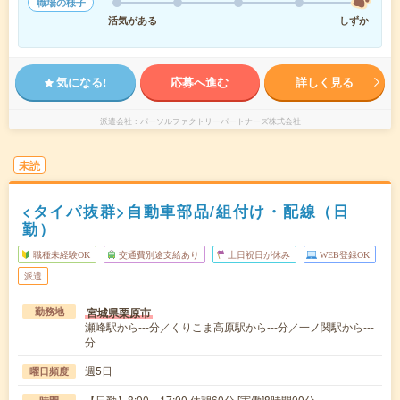
職場の様子
活気がある
しずか
気になる!
応募へ進む
詳しく見る
派遣会社
パーソルファクトリーパートナーズ株式会社
未読
<タイパ抜群>自動車部品/組付け・配線（日
勤）
職種未経験OK
交通費別途支給あり
土日祝日が休み
WEB登録OK
派遣
宮城県栗原市
勤務地
瀬峰駅から---分／くりこま高原駅から---分／一ノ関駅から---
分
週5日
曜日頻度
【日勤】8:00～17:00 休憩60分 [実働]8時間00分