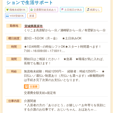
ションで生活サポート
職種未経験OK
交通費別途支給あり
土日祝日が休み
残業なし
WEB登録OK
派遣
宮城県栗原市
勤務地
くりこま高原駅から---分／瀬峰駅から---分／有壁駅から---分
週3日～5日OK（月～金） ★土日休みOK
曜日頻度
★1日4時間～の時短シフトOK★スタート時間選べます！
時間
7:00～16:009:00～17:0011:…
開始日はご相談ください！ ★急募 ★職場が気に入れば、
期間
長期でも働けます！
無資格未経験：時給1200円～ 経験者：時給1250円～ ★
時給
日払い／週払い制度あり（月払いも選べます）※稼働開始時
は手続き完了次第のお支払いとなります。
交通費
交通費全額支給※規定有
介護関連
仕事内容
＊入居者の方の「ありがとう」が嬉しい＊お年寄りを笑顔に
する介護のお仕事です。おじいちゃん、おばあちゃ…