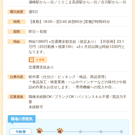
瀬峰駅から---分／くりこま高原駅から---分／古川駅から---分
週5日
曜日頻度
【夜勤】18:00～翌2:45 休憩60分 [実働]7時間45分
時間
即日～長期
期間
時給1380円 ※交通費全額支給（規定あり） 【月収例】23.1
時給
万円（20日勤務＋残業10h） ※3ヶ月目以降は時給1230円と
なります。
交通費
交通費支給あり
軽作業（仕分け・ピッキング・検品、商品管理）
仕事内容
＊食品加工・検査業務・ハムやウインナーなどの味付けや袋
詰め作業をお任せします。・専用機械への投入や目…
職種未経験OK / ブランクOK / パソコンスキル不要 / 英語力不
応募資格
要
未経験可
職場の雰囲気
年齢層