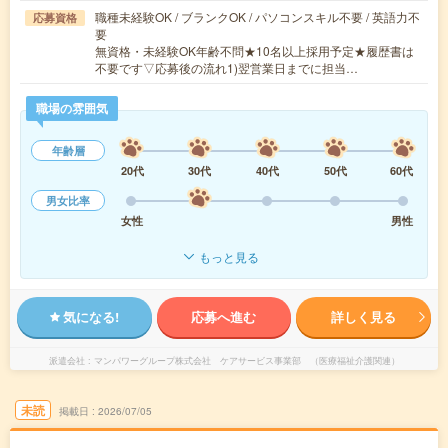
職種未経験OK / ブランクOK / パソコンスキル不要 / 英語力不
応募資格
要
無資格・未経験OK年齢不問★10名以上採用予定★履歴書は
不要です▽応募後の流れ1)翌営業日までに担当…
職場の雰囲気
年齢層
20代
30代
40代
50代
60代
男女比率
女性
男性
もっと見る
気になる!
応募へ進む
詳しく見る
派遣会社
マンパワーグループ株式会社 ケアサービス事業部 （医療福祉介護関連）
未読
掲載日
2026/07/05