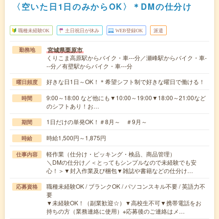
〈空いた日1日のみからOK〉＊DMの仕分け
職種未経験OK
土日祝日が休み
WEB登録OK
派遣
宮城県栗原市
勤務地
くりこま高原駅からバイク・車---分／瀬峰駅からバイク・車-
--分／有壁駅からバイク・車---分
好きな日1日～OK！＊希望シフト制で好きな曜日で働ける！
曜日頻度
9:00～18:00 など他にも▼10:00～19:00▼18:00～21:00など
時間
のシフトあり！お…
1日だけの単発OK！＃8月～ ＃9月～
期間
時給1,500円～1,875円
時給
軽作業（仕分け・ピッキング・検品、商品管理）
仕事内容
＼DMの仕分け／＜とってもシンプルなので未経験でも安
心！＞▼封入作業及び梱包▼雑誌や書籍などの仕分け…
職種未経験OK / ブランクOK / パソコンスキル不要 / 英語力不
応募資格
要
▼未経験OK！（副業歓迎☆）▼高校生不可▼携帯電話をお
持ちの方（業務連絡に使用）※応募後のご連絡はメ…