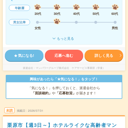
年齢層
20代
30代
40代
50代
60代
男女比率
女性
男性
もっと見る
気になる!
応募へ進む
詳しく見る
派遣会社
マンパワーグループ株式会社 ケアサービス事業部（学童）
興味があったら「★気になる！」をタップ！
「気になる！」を押しておくと、派遣会社から
「面談確約」
や
「応募歓迎」
が届きます！
未読
掲載日
2026/07/31
栗原市【週3日～】ホテルライクな高齢者マン