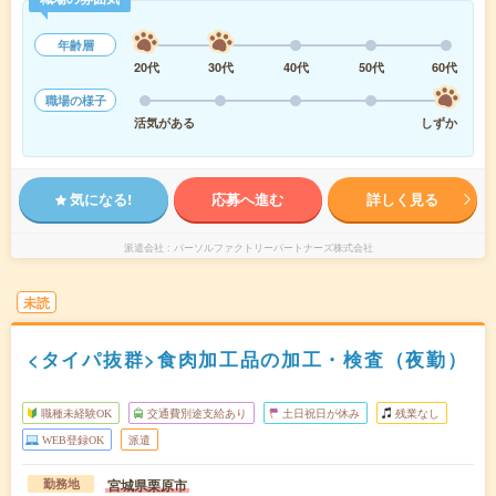
年齢層
20代
30代
40代
50代
60代
職場の様子
活気がある
しずか
気になる!
応募へ進む
詳しく見る
派遣会社
パーソルファクトリーパートナーズ株式会社
未読
<タイパ抜群>食肉加工品の加工・検査（夜勤）
職種未経験OK
交通費別途支給あり
土日祝日が休み
残業なし
WEB登録OK
派遣
宮城県栗原市
勤務地