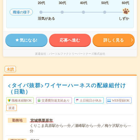
20代
30代
40代
50代
60代
職場の様子
活気がある
しずか
気になる!
応募へ進む
詳しく見る
派遣会社
パーソルファクトリーパートナーズ株式会社
未読
<タイパ抜群>ワイヤーハーネスの配線組付け
（日勤）
職種未経験OK
交通費別途支給あり
土日祝日が休み
WEB登録OK
派遣
宮城県栗原市
勤務地
くりこま高原駅から---分／瀬峰駅から---分／梅ケ沢駅から---
分