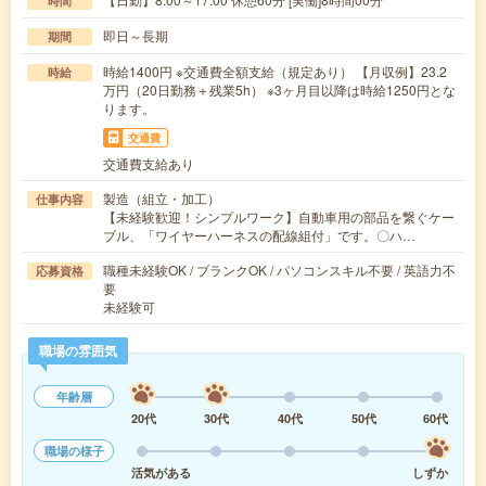
時間
即日～長期
期間
時給1400円 ※交通費全額支給（規定あり） 【月収例】23.2
時給
万円（20日勤務＋残業5h） ※3ヶ月目以降は時給1250円とな
ります。
交通費
交通費支給あり
製造（組立・加工）
仕事内容
【未経験歓迎！シンプルワーク】自動車用の部品を繋ぐケー
ブル、「ワイヤーハーネスの配線組付」です。〇ハ…
職種未経験OK / ブランクOK / パソコンスキル不要 / 英語力不
応募資格
要
未経験可
職場の雰囲気
年齢層
20代
30代
40代
50代
60代
職場の様子
活気がある
しずか