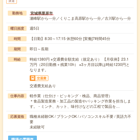
派遣
宮城県栗原市
勤務地
瀬峰駅から---分／くりこま高原駅から---分／古川駅から---分
週5日
曜日頻度
【日勤】8:30～17:15 休憩60分 [実働]7時間45分
時間
即日～長期
期間
時給1380円 ※交通費全額支給（規定あり） 【月収例】23.1
時給
万円（20日勤務＋残業10h） ※3ヶ月目以降は時給1230円と
なります。
交通費
交通費支給あり
軽作業（仕分け・ピッキング・検品、商品管理）
仕事内容
＊食品製造業務・加工品の製造やパッキング作業を担当しま
す。・ミンチ、カット、味付けなどの工程で製品を…
職種未経験OK / ブランクOK / パソコンスキル不要 / 英語力不
応募資格
要
未経験可
職場の雰囲気