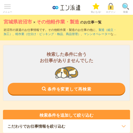
メニュー
気になる!
ログイン
検索
宮城県岩沼市
×
その他軽作業・製造
のお仕事一覧
岩沼市の派遣のお仕事情報です。その他軽作業・製造のお仕事の他に、
製造（組立・
加工）
、
軽作業（仕分け・ピッキング・検品、商品管理）
、
マシンオペレーター
など
を取り揃えています。さらに、
短期
・
単発
などの期間や、
職種未経験OK
などのこだわ
り条件で絞り込んでいただけます。
検索した条件に合う
お仕事がありませんでした
条件を変更して再検索
検索条件を追加して絞り込む
こだわり
でお仕事情報を絞り込む