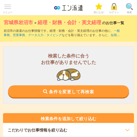
メニュー
気になる!
ログイン
検索
宮城県岩沼市
×
経理・財務・会計・英文経理
のお仕事一覧
岩沼市の派遣のお仕事情報です。経理・財務・会計・英文経理のお仕事の他に、
一般
事務
、
営業事務
、
データ入力・タイピング
などを取り揃えています。さらに、
短期
・
単発
などの期間や、
職種未経験OK
などのこだわり条件で絞り込んでいただけます。職
種辞典：
経理・財務・会計・英文経理のお仕事とは？とは？
検索した条件に合う
お仕事がありませんでした
条件を変更して再検索
検索条件を追加して絞り込む
こだわり
でお仕事情報を絞り込む