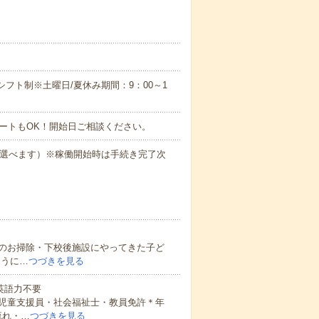
のシフト制※土曜日/夏休み期間：9：00～1
ートもOK！開始日ご相談ください。
も選べます）※稼働開始時は手続き完了次
のお掃除・下校後施設にやってきた子ど
ように…
つづきを見る
 英語力不要
児童支援員・社会福祉士・教員免許＊年
流れ・…
つづきを見る