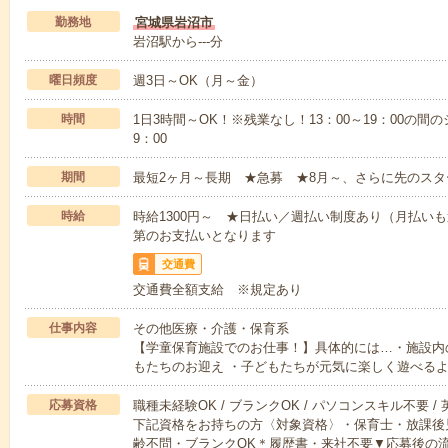
勤務地
宮城県岩沼市
岩沼駅から---分
曜日頻度
週3日～OK（月～金）
時間
1日3時間～OK！※残業なし！13：00～19：00の間
9：00
期間
最短2ヶ月～長期 ★急募 ★8月～、さらに先のスタ
時給
時給1300円～ ★日払い／週払い制度あり（月払い
第のお支払いとなります
交通費
交通費全額支給 ※規定あり
仕事内容
その他医療・介護・保育系
【学童保育施設でのお仕事！】具体的には…・施設内
もたちのお迎え ・子どもたちが元気に楽しく遊べる
応募資格
職種未経験OK / ブランクOK / パソコンスキル不要 /
下記資格をお持ちの方〈対象資格〉・保育士・放課後
齢不問・ブランクOK＊履歴書・来社不要▼応募後の