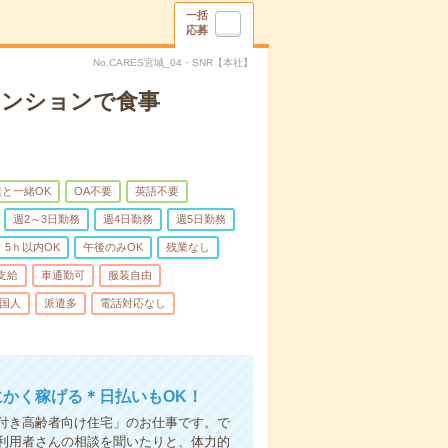
一括
応募
No.CARES宮城_04・SNR【本社】
マンションで食事
と一緒OK
OA不要
英語不要
週2～3日勤務
週4日勤務
週5日勤務
5ｈ以内OK
午後のみOK
残業なし
支給
車通勤可
服装自由
国人
派遣多
電話対応なし
にかく稼げる＊日払いもOK！
付き高齢者向け住宅」のお仕事です。で
利用者さんの相談を聞いたりと、体力的