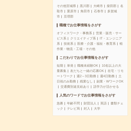
その他宮城県
黒川郡
大崎市
柴田郡
名
取市
栗原市
角田市
石巻市
多賀城
市
亘理郡
職種でお仕事情報をさがす
オフィスワーク・事務系
営業・販売・サー
ビス系
クリエイティブ系
IT・エンジニア
系
技術系
医療・介護・福祉・教育系
軽
作業・物流・工場・その他
こだわりでお仕事情報をさがす
短期
単発
職種未経験OK
10名以上の大
量募集
友だちと一緒の応募OK
在宅・リモ
ートワーク
週2～3日勤務
週4日勤務
土
日祝のみ勤務
残業なし
副業・WワークOK
交通費別途支給あり
語学力が活かせる
人気のワードでお仕事情報をさがす
急募
年齢不問
財団法人
英語
書類チェ
ック
テレビ局
封入
大学