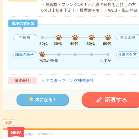
＜無資格・ブランクOK！＞介護の経験をお持ちの方！
0名以上採用予定！・履歴書不要！・WEB・電話登録
職場の雰囲気
年齢層
男女比率
20代
30代
40代
50代
60代
職場の様子
仕事の仕方
活気がある
しずか
ケアスタッフィング株式会社
派遣会社
応募する
気になる！
未読
NEW
掲載日
2026/08/06