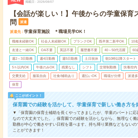
NEW
掲載日
2026/08/07
【会話が楽しい！】午後からの学童保育
問
派遣
学童保育施設 ＊職場見学OK！
派遣先
職種未経験OK
社会人未経験OK
ブランクOK
既卒第二新卒OK
10
友達と一緒OK
OA不要
英語不要
履歴書不要
40～50代活躍
6
週2～3日勤務
週4日勤務
週5日勤務
土日祝休
朝10時以降スタート
5ｈ以内OK
午後のみOK
残業なし
シフト
交替制勤務
扶養控内
交費支給
服装自由
社食/補助あり
週払いOK
職場が分煙
派遣多
保育
ここがポイント！
保育園での経験を活かして、学童保育で新しい働き方を
▼「保育園の保育士補助を長くやってきましたが、学童のパートに応
なので大丈夫でした。」保育園での経験を活かしながら、無理なく働
勤務が中心で働きやすい日程を選べます。持ち帰り業務などもないの
ことができます！