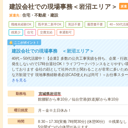
建設会社での現場事務＜岩沼エリア＞
派遣
住宅・不動産・建設
派遣先
職種未経験OK
既卒第二新卒OK
英語不要
履歴書不要
40～50代活
残業少
住宅
交費支給
車通勤可
ここがポイント！
建設会社での現場事務 ＜岩沼エリア＞
40代～50代活躍中！【企業】多数の公共工事実績を持ち、企業・行
発生しないので17時台退社OK！ライフワークバランスをとりやすい
しております 会社の顔として社外の方と関わることが非常に多いた
な方歓迎です 現地事務経験者必須CAD使えれば尚可！＜お仕事スタ
きを見る
勤務地
宮城県岩沼市
館腰駅から車10分／仙台空港(鉄道)駅から車10分
曜日頻度
月～金※土日休み！
時間
8:30～17:30(実働:7時間30分) (休憩90分) 
5分間ずつの小休憩があります。