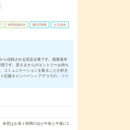
躍
WEB登録OK
週5日勤務
土日祝休
政から信頼される安定企業です。残業基本
環境です。皆さまからのエントリーお待ち
め、コミュニケーションを取ることが好き
ート応援キャンペーン＞アデコでの…
つづ
※残業なし 休憩はお昼１時間のほか午前と午後に1