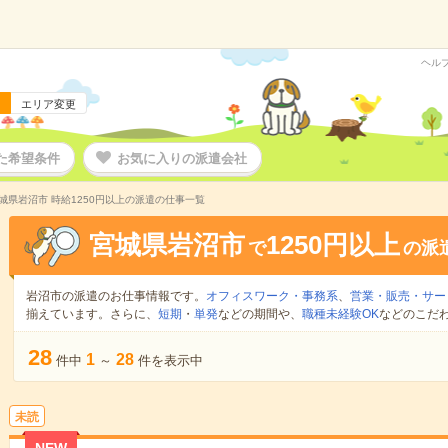
ヘル
エリア変更
た希望条件
お気に入りの派遣会社
城県岩沼市 時給1250円以上の派遣の仕事一覧
宮城県岩沼市
1250円以上
で
の派
岩沼市の派遣のお仕事情報です。
オフィスワーク・事務系
、
営業・販売・サー
揃えています。さらに、
短期
・
単発
などの期間や、
職種未経験OK
などのこだ
28
1
28
件中
～
件を表示中
未読