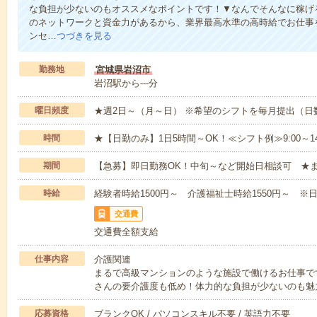
な負担が少ないのもオススメなポイントです！▼なんでそんなに稼げる
のネットワークと資金力があるから、業界最高水準の高時給でお仕事
ンセ…
つづきを見る
勤務地
宮城県岩沼市
岩沼駅から---分
曜日頻度
★週2日～（月～日） ※希望のシフトを毎月提出（
時間
★【日勤のみ】1日5時間～OK！≪シフト例≫9:00～14:001
期間
【急募】即日勤務OK！中旬～など開始日相談可 ★
時給
経験者時給1500円～ 介護福祉士時給1550円～ ※日
交通費
交通費全額支給
仕事内容
介護関連
まるで高級マンションのような施設で働けるお仕事で
さんの要介護度も低め！体力的な負担が少ないのも魅
応募資格
ブランクOK / パソコンスキル不要 / 英語力不要