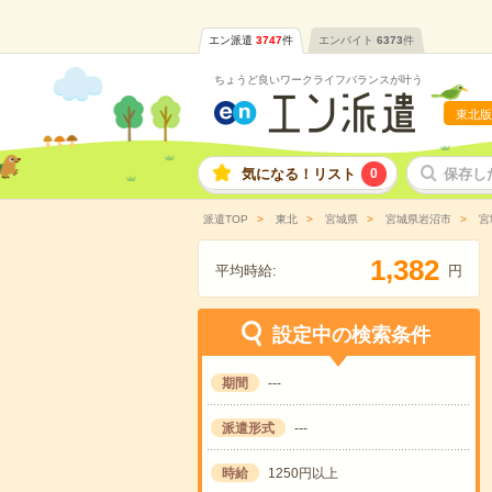
エン派遣
3747
件
エンバイト
6373
件
ちょうど良いワークライフバランスが叶う
東北版
気になる！リスト
0
保存し
派遣TOP
東北
宮城県
宮城県岩沼市
宮
,
1
3
8
2
平均時給:
円
設定中の検索条件
期間
---
派遣形式
---
時給
1250円以上