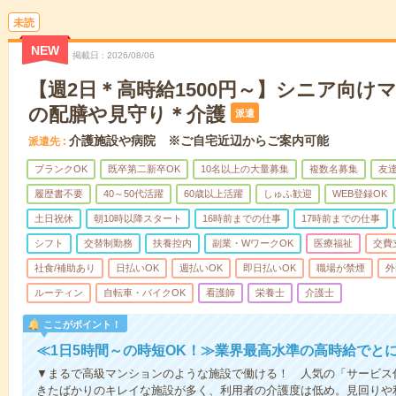
未読
NEW
掲載日
2026/08/06
【週2日＊高時給1500円～】シニア向け
の配膳や見守り＊介護
派遣
介護施設や病院 ※ご自宅近辺からご案内可能
派遣先
ブランクOK
既卒第二新卒OK
10名以上の大量募集
複数名募集
友達
履歴書不要
40～50代活躍
60歳以上活躍
しゅふ歓迎
WEB登録OK
土日祝休
朝10時以降スタート
16時前までの仕事
17時前までの仕事
シフト
交替制勤務
扶養控内
副業・WワークOK
医療福祉
交費
社食/補助あり
日払いOK
週払いOK
即日払いOK
職場が禁煙
外
ルーティン
自転車・バイクOK
看護師
栄養士
介護士
ここがポイント！
≪1日5時間～の時短OK！≫業界最高水準の高時給でと
▼まるで高級マンションのような施設で働ける！ 人気の「サービス
きたばかりのキレイな施設が多く、利用者の介護度は低め。見回りや