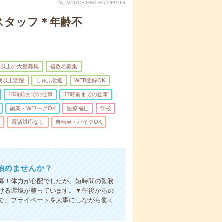
No.MPGCSJHSTH1009910G
スタッフ＊年齢不
名以上の大量募集
複数名募集
0歳以上活躍
しゅふ歓迎
WEB登録OK
16時前までの仕事
17時前までの仕事
副業・WワークOK
医療福祉
学校
電話対応なし
自転車・バイクOK
始めませんか？
募！体力が心配でしたが、短時間の勤務
ける環境が整っています。▼午後からの
で、プライベートを大事にしながら働く