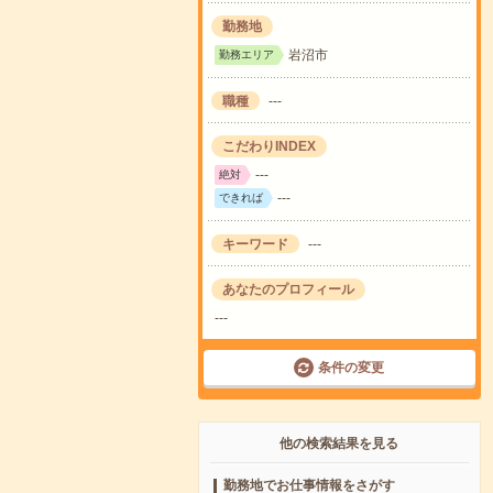
勤務地
岩沼市
勤務エリア
職種
---
こだわりINDEX
---
絶対
---
できれば
キーワード
---
あなたのプロフィール
---
条件の変更
他の検索結果を見る
勤務地でお仕事情報をさがす