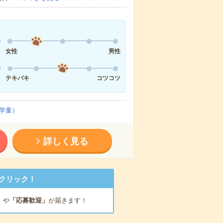
女性
男性
テキパキ
コツコツ
学童）
詳しく見る
クリック！
」
や
「応募歓迎」
が届きます！