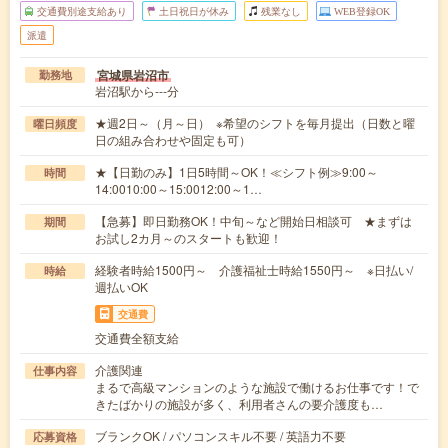
交通費別途支給あり
土日祝日が休み
残業なし
WEB登録OK
派遣
宮城県岩沼市
勤務地
岩沼駅から---分
★週2日～（月～日） ※希望のシフトを毎月提出（日数と曜
曜日頻度
日の組み合わせや固定も可）
★【日勤のみ】1日5時間～OK！≪シフト例≫9:00～
時間
14:0010:00～15:0012:00～1…
【急募】即日勤務OK！中旬～など開始日相談可 ★まずは
期間
お試し2カ月～のスタートも歓迎！
経験者時給1500円～ 介護福祉士時給1550円～ ※日払い/
時給
週払いOK
交通費
交通費全額支給
介護関連
仕事内容
まるで高級マンションのような施設で働けるお仕事です！で
きたばかりの施設が多く、利用者さんの要介護度も…
ブランクOK / パソコンスキル不要 / 英語力不要
応募資格