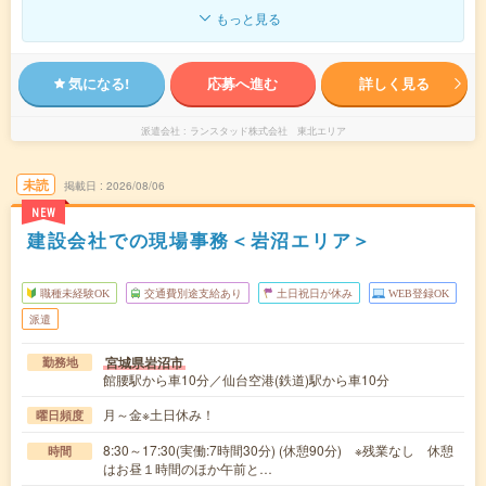
もっと見る
気になる!
応募へ進む
詳しく見る
派遣会社
ランスタッド株式会社 東北エリア
未読
掲載日
2026/08/06
NEW
建設会社での現場事務＜岩沼エリア＞
職種未経験OK
交通費別途支給あり
土日祝日が休み
WEB登録OK
派遣
宮城県岩沼市
勤務地
館腰駅から車10分／仙台空港(鉄道)駅から車10分
月～金※土日休み！
曜日頻度
8:30～17:30(実働:7時間30分) (休憩90分) ※残業なし 休憩
時間
はお昼１時間のほか午前と…