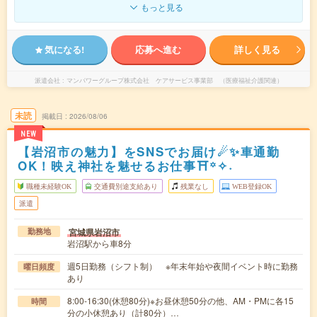
もっと見る
気になる!
応募へ進む
詳しく見る
派遣会社
マンパワーグループ株式会社 ケアサービス事業部 （医療福祉介護関連）
未読
掲載日
2026/08/06
NEW
【岩沼市の魅力】をSNSでお届け☄✨車通勤
OK！映え神社を魅せるお仕事⛩꙳✧˖
職種未経験OK
交通費別途支給あり
残業なし
WEB登録OK
派遣
宮城県岩沼市
勤務地
岩沼駅から車8分
週5日勤務（シフト制） ※年末年始や夜間イベント時に勤務
曜日頻度
あり
8:00-16:30(休憩80分)※お昼休憩50分の他、AM・PMに各15
時間
分の小休憩あり（計80分）…