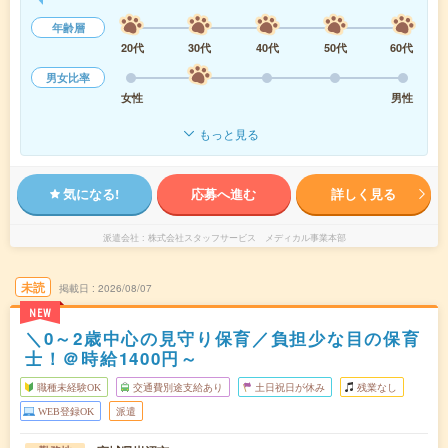
年齢層
20代
30代
40代
50代
60代
男女比率
女性
男性
もっと見る
気になる!
応募へ進む
詳しく見る
派遣会社
株式会社スタッフサービス メディカル事業本部
未読
掲載日
2026/08/07
NEW
＼0～2歳中心の見守り保育／負担少な目の保育
士！＠時給1400円～
職種未経験OK
交通費別途支給あり
土日祝日が休み
残業なし
WEB登録OK
派遣