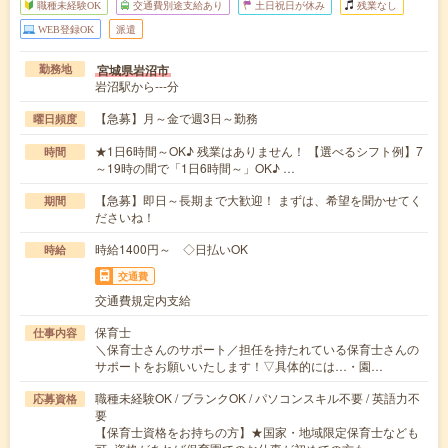
職種未経験OK
交通費別途支給あり
土日祝日が休み
残業なし
WEB登録OK
派遣
宮城県岩沼市
勤務地
岩沼駅から---分
【急募】月～金で週3日～勤務
曜日頻度
★1日6時間～OK♪ 残業はありません！ 【選べるシフト例】7
時間
～19時の間で「1日6時間～」OK♪ …
【急募】即日～長期まで大歓迎！ まずは、希望を聞かせてく
期間
ださいね！
時給1400円～ ◇日払いOK
時給
交通費
交通費規定内支給
保育士
仕事内容
＼保育士さんのサポート／担任を持たれている保育士さんの
サポートをお願いいたします！▽具体的には…・園…
職種未経験OK / ブランクOK / パソコンスキル不要 / 英語力不
応募資格
要
【保育士資格をお持ちの方】★国家・地域限定保育士なども