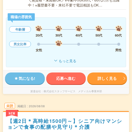
中！※履歴書不要・来社不要で電話相談もOK…
職場の雰囲気
年齢層
20代
30代
40代
50代
60代
男女比率
女性
男性
もっと見る
気になる!
応募へ進む
詳しく見る
派遣会社
株式会社スタッフサービス メディカル事業本部
未読
掲載日
2026/08/08
NEW
【週2日＊高時給1500円～】シニア向けマンシ
ョンで食事の配膳や見守り＊介護