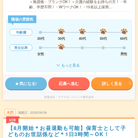
＜無資格・ブランクOK！＞介護の経験をお持ちの方！・年
齢、学歴不問！・WワークOK！・10名以上採用…
職場の雰囲気
年齢層
20代
30代
40代
50代
60代
男女比率
女性
男性
もっと見る
気になる!
応募へ進む
詳しく見る
派遣会社
ケアスタッフィング株式会社
未読
掲載日
2026/08/08
NEW
【8月開始＊お昼退勤も可能】保育士として子
どものお世話係など＊1日3時間～OK！