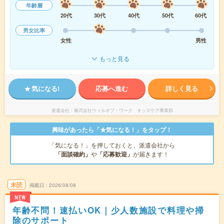
年齢層
20代
30代
40代
50代
60代
男女比率
女性
男性
もっと見る
気になる!
応募へ進む
詳しく見る
派遣会社
株式会社ウィルオブ・ワーク キッズケア事業部
興味があったら「★気になる！」をタップ！
「気になる！」を押しておくと、派遣会社から
「面談確約」
や
「応募歓迎」
が届きます！
未読
掲載日
2026/08/08
NEW
年齢不問！速払いOK｜少人数施設で料理や掃
除のサポート