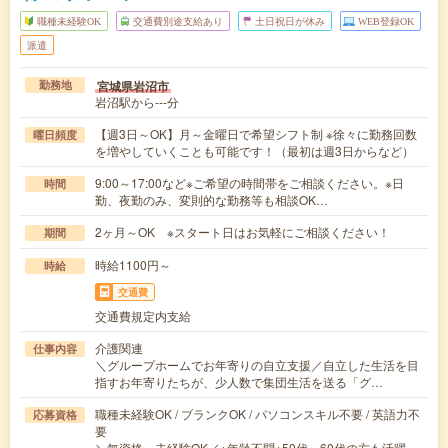
職種未経験OK
交通費別途支給あり
土日祝日が休み
WEB登録OK
派遣
宮城県岩沼市
勤務地
岩沼駅から---分
【週3日～OK】月～金曜日で希望シフト制 ※徐々に勤務回数
曜日頻度
を増やしていくことも可能です！（最初は週3日からなど）
9:00～17:00など※ご希望の時間帯をご相談ください。※日
時間
勤、夜勤のみ、変則的な勤務等も相談OK…
2ヶ月～OK ※スタート日はお気軽にご相談ください！
期間
時給1100円～
時給
交通費
交通費規定内支給
介護関連
仕事内容
＼グループホームでお年寄りの自立支援／自立した生活を目
指すお年寄りたちが、少人数で集団生活を送る「グ…
職種未経験OK / ブランクOK / パソコンスキル不要 / 英語力不
応募資格
要
＼無資格・未経験OK／※年齢不問※50代・60代の方も活躍