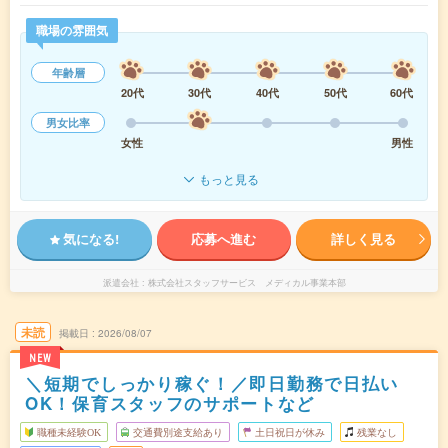
職場の雰囲気
年齢層
20代
30代
40代
50代
60代
男女比率
女性
男性
もっと見る
気になる!
応募へ進む
詳しく見る
派遣会社
株式会社スタッフサービス メディカル事業本部
未読
掲載日
2026/08/07
NEW
＼短期でしっかり稼ぐ！／即日勤務で日払い
OK！保育スタッフのサポートなど
職種未経験OK
交通費別途支給あり
土日祝日が休み
残業なし