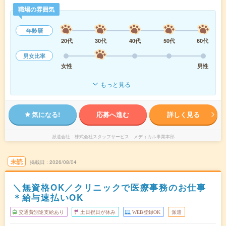
職場の雰囲気
年齢層
20代
30代
40代
50代
60代
男女比率
女性
男性
もっと見る
気になる!
応募へ進む
詳しく見る
派遣会社
株式会社スタッフサービス メディカル事業本部
未読
掲載日
2026/08/04
＼無資格OK／クリニックで医療事務のお仕事
＊給与速払いOK
交通費別途支給あり
土日祝日が休み
WEB登録OK
派遣