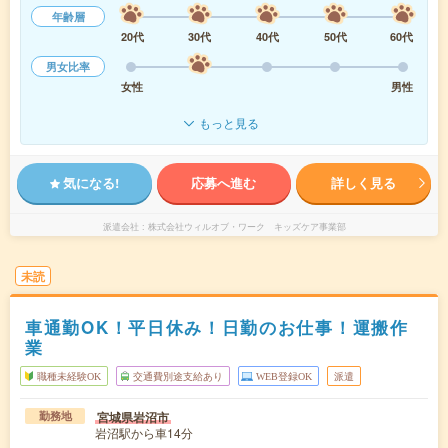
年齢層
20代
30代
40代
50代
60代
男女比率
女性
男性
もっと見る
気になる!
応募へ進む
詳しく見る
派遣会社
株式会社ウィルオブ・ワーク キッズケア事業部
未読
車通勤OK！平日休み！日勤のお仕事！運搬作
業
職種未経験OK
交通費別途支給あり
WEB登録OK
派遣
宮城県岩沼市
勤務地
岩沼駅から車14分