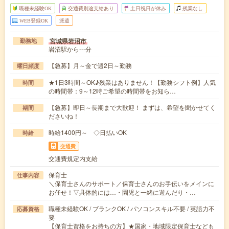
職種未経験OK
交通費別途支給あり
土日祝日が休み
残業なし
WEB登録OK
派遣
宮城県岩沼市
勤務地
岩沼駅から---分
【急募】月～金で週2日～勤務
曜日頻度
★1日3時間～OK♪残業はありません！【勤務シフト例】人気
時間
の時間帯：9～12時ご希望の時間帯をお知ら…
【急募】即日～長期まで大歓迎！ まずは、希望を聞かせてく
期間
ださいね！
時給1400円～ ◇日払いOK
時給
交通費
交通費規定内支給
保育士
仕事内容
＼保育士さんのサポート／保育士さんのお手伝いをメインに
お任せ！▽具体的には…・園児と一緒に遊んだり・…
職種未経験OK / ブランクOK / パソコンスキル不要 / 英語力不
応募資格
要
【保育士資格をお持ちの方】★国家・地域限定保育士なども