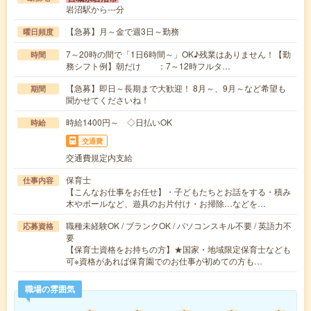
岩沼駅から---分
【急募】月～金で週3日～勤務
曜日頻度
7～20時の間で「1日6時間～」OK♪残業はありません！【勤
時間
務シフト例】朝だけ ：7～12時フルタ…
【急募】即日～長期まで大歓迎！ 8月～、9月～など希望も
期間
聞かせてくださいね！
時給1400円～ ◇日払いOK
時給
交通費
交通費規定内支給
保育士
仕事内容
【こんなお仕事をお任せ】・子どもたちとお話をする・積み
木やボールなど、遊具のお片付け・お掃除…などを…
職種未経験OK / ブランクOK / パソコンスキル不要 / 英語力不
応募資格
要
【保育士資格をお持ちの方】★国家・地域限定保育士なども
可※資格があれば保育園でのお仕事が初めての方も…
職場の雰囲気