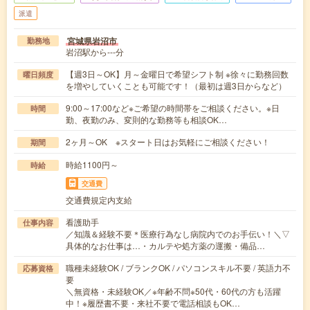
派遣
宮城県岩沼市
勤務地
岩沼駅から---分
【週3日～OK】月～金曜日で希望シフト制 ※徐々に勤務回数
曜日頻度
を増やしていくことも可能です！（最初は週3日からなど）
9:00～17:00など※ご希望の時間帯をご相談ください。※日
時間
勤、夜勤のみ、変則的な勤務等も相談OK…
2ヶ月～OK ※スタート日はお気軽にご相談ください！
期間
時給1100円～
時給
交通費
交通費規定内支給
看護助手
仕事内容
／知識＆経験不要＊医療行為なし病院内でのお手伝い！＼▽
具体的なお仕事は…・カルテや処方薬の運搬・備品…
職種未経験OK / ブランクOK / パソコンスキル不要 / 英語力不
応募資格
要
＼無資格・未経験OK／※年齢不問※50代・60代の方も活躍
中！※履歴書不要・来社不要で電話相談もOK…