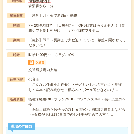
宮城県岩沼市
勤務地
岩沼駅から---分
【急募】月～金で週3日～勤務
曜日頻度
7～20時の間で「1日6時間～」OK♪残業はありません！【勤
時間
務シフト例】朝だけ ：7～12時フルタ…
【急募】即日～長期まで大歓迎！ まずは、希望を聞かせてく
期間
ださいね！
時給1400円～ ◇日払いOK
時給
交通費
交通費規定内支給
保育士
仕事内容
【こんなお仕事をお任せ】・子どもたちへの声かけ・見守
り・絵本の読み聞かせ・積み木・ボール遊びなどのサ…
職種未経験OK / ブランクOK / パソコンスキル不要 / 英語力不
応募資格
要
【保育士資格をお持ちの方】★国家・地域限定保育士なども
可※資格があれば保育園でのお仕事が初めての方も…
職場の雰囲気