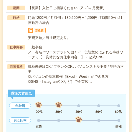
【長期】入社日ご相談ください（2～3ヶ月更新）
期間
時給1200円／月収例：180,600円＝1,200円×7時間10分×21
時給
日勤務の場合
交通費
実費支給／当社規定あり。
一般事務
仕事内容
／ 有名パワースポットで働く☄ 伝統文化にふれる事務ワ
ーク＼【 具体的なお仕事内容 】・ 公式SNS…
職種未経験OK / ブランクOK / パソコンスキル不要 / 英語力不
応募資格
要
❁パソコンの基本操作（Excel・Word）ができる方
❁SNS（InstagramやXなど）で企業広…
職場の雰囲気
年齢層
20代
30代
40代
50代
60代
男女比率
女性
男性