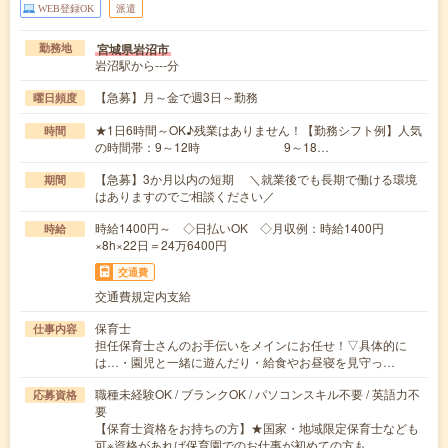
WEB登録OK
派遣
宮城県岩沼市
勤務地
岩沼駅から---分
【急募】月～金で週3日～勤務
曜日頻度
★1日6時間～OK♪残業はありません！【勤務シフト例】人気
時間
の時間帯：9～12時 9～18…
【急募】3か月以内の短期 ＼就業後でも長期で働ける環境
期間
はありますのでご相談ください／
時給1400円～ ◇日払いOK ◇月収例：時給1400円
時給
×8h×22日＝24万6400円
交通費
交通費規定内支給
保育士
仕事内容
担任保育士さんのお手伝いをメインにお任せ！▽具体的に
は…・園児と一緒に遊んだり・給食やお昼寝を見守っ…
職種未経験OK / ブランクOK / パソコンスキル不要 / 英語力不
応募資格
要
【保育士資格をお持ちの方】★国家・地域限定保育士なども
可※資格があれば保育園でのお仕事が初めての方も…