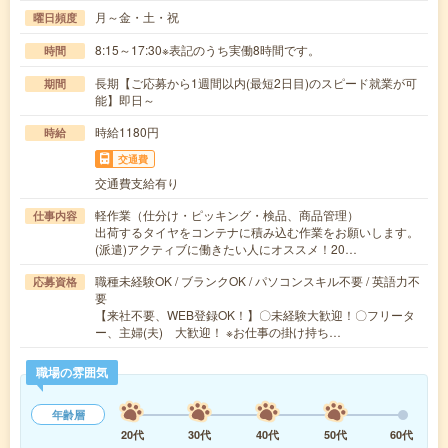
月～金・土・祝
曜日頻度
8:15～17:30※表記のうち実働8時間です。
時間
長期【ご応募から1週間以内(最短2日目)のスピード就業が可
期間
能】即日～
時給1180円
時給
交通費
交通費支給有り
軽作業（仕分け・ピッキング・検品、商品管理）
仕事内容
出荷するタイヤをコンテナに積み込む作業をお願いします。
(派遣)アクティブに働きたい人にオススメ！20…
職種未経験OK / ブランクOK / パソコンスキル不要 / 英語力不
応募資格
要
【来社不要、WEB登録OK！】〇未経験大歓迎！〇フリータ
ー、主婦(夫) 大歓迎！ ※お仕事の掛け持ち…
職場の雰囲気
年齢層
20代
30代
40代
50代
60代