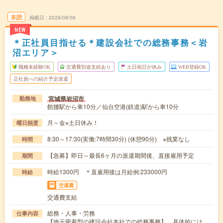
未読
掲載日
2026/08/06
NEW
＊正社員目指せる＊建設会社での総務事務＜岩
沼エリア＞
職種未経験OK
交通費別途支給あり
土日祝日が休み
WEB登録OK
正社員への紹介予定派遣
宮城県岩沼市
勤務地
館腰駅から車10分／仙台空港(鉄道)駅から車10分
月～金※土日休み！
曜日頻度
8:30～17:30(実働:7時間30分) (休憩90分) ※残業なし
時間
【急募】即日～最長6ヶ月の派遣期間後、直接雇用予定
期間
時給1300円 ＊直雇用後は月給例:233000円
時給
交通費
交通費支給
総務・人事・労務
仕事内容
【地元密着型の建設会社本社での総務事務】 具体的には…