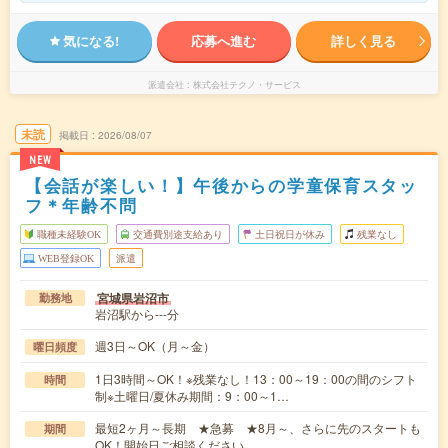
気になる!
応募へ進む
詳しく見る
派遣会社
株式会社テクノ・サービス
未読
掲載日
2026/08/07
NEW
【会話が楽しい！】午後からの学童保育スタッ
フ＊年齢不問
職種未経験OK
交通費別途支給あり
土日祝日が休み
残業なし
WEB登録OK
派遣
宮城県岩沼市
勤務地
岩沼駅から---分
週3日～OK（月～金）
曜日頻度
1日3時間～OK！※残業なし！13：00～19：00の間のシフト
時間
制※土曜日/夏休み期間：9：00～1…
最短2ヶ月～長期 ★急募 ★8月～、さらに先のスタートも
期間
OK！開始日ご相談ください。