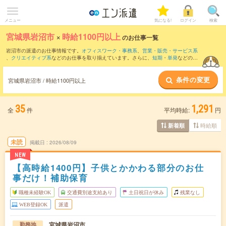
メニュー
気になる!
ログイン
検索
宮城県岩沼市
×
時給1100円以上
のお仕事一覧
岩沼市の派遣のお仕事情報です。
オフィスワーク・事務系
、
営業・販売・サービス系
、
クリエイティブ系
などのお仕事を取り揃えています。さらに、
短期
・
単発
などの期
間や、
職種未経験OK
などのこだわり条件で絞り込んでいただけます。
条件の変更
宮城県岩沼市 / 時給1100円以上
35
1,291
全
件
平均時給:
円
時給順
新着順
未読
掲載日
2026/08/09
NEW
【高時給1400円】子供とかかわる部分のお仕
事だけ！補助保育
職種未経験OK
交通費別途支給あり
土日祝日が休み
残業なし
WEB登録OK
派遣
宮城県岩沼市
勤務地