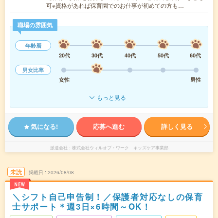
可※資格があれば保育園でのお仕事が初めての方も…
職場の雰囲気
年齢層
20代
30代
40代
50代
60代
男女比率
女性
男性
もっと見る
気になる!
応募へ進む
詳しく見る
派遣会社
株式会社ウィルオブ・ワーク キッズケア事業部
未読
掲載日
2026/08/08
NEW
＼シフト自己申告制！／保護者対応なしの保育
士サポート＊週3日×6時間～OK！