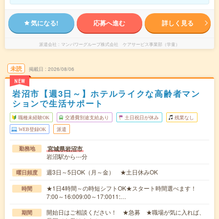
気になる!
応募へ進む
詳しく見る
派遣会社
マンパワーグループ株式会社 ケアサービス事業部（学童）
未読
掲載日
2026/08/06
NEW
岩沼市【週3日～】ホテルライクな高齢者マン
ションで生活サポート
職種未経験OK
交通費別途支給あり
土日祝日が休み
残業なし
WEB登録OK
派遣
宮城県岩沼市
勤務地
岩沼駅から---分
週3日～5日OK（月～金） ★土日休みOK
曜日頻度
★1日4時間～の時短シフトOK★スタート時間選べます！
時間
7:00～16:009:00～17:0011:…
開始日はご相談ください！ ★急募 ★職場が気に入れば、
期間