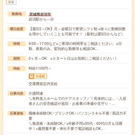
派遣
宮城県岩沼市
勤務地
岩沼駅から---分
【週3日～OK】月～金曜日で希望シフト制 ※徐々に勤務回数
曜日頻度
を増やしていくことも可能です！（最初は週3日からなど）
9:00～17:00など※ご希望の時間帯をご相談ください。※日
時間
勤、夜勤のみ、変則的な勤務等も相談OK…
2ヶ月～OK ※スタート日はお気軽にご相談ください！
期間
時給1100円～
時給
交通費
交通費規定内支給
介護関連
仕事内容
＼有料老人ホームでのケアスタッフ／▽具体的には…・入居
者さんの安否確認や巡回・お食事の準備や見守り・…
職種未経験OK / ブランクOK / パソコンスキル不要 / 英語力不
応募資格
要
＼無資格・未経験OK／※年齢不問※50代・60代の方も活躍
中！※履歴書不要・来社不要で電話相談もOK…