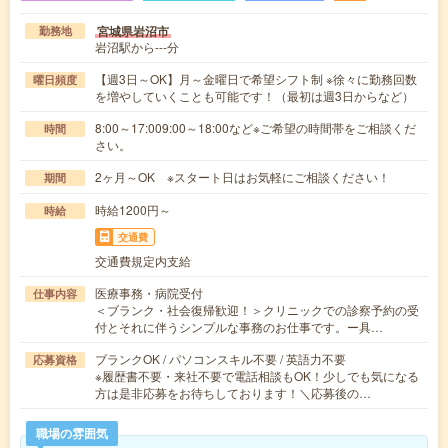
宮城県岩沼市
勤務地
岩沼駅から---分
【週3日～OK】月～金曜日で希望シフト制 ※徐々に勤務回数
曜日頻度
を増やしていくことも可能です！（最初は週3日からなど）
8:00～17:009:00～18:00など※ご希望の時間帯をご相談くだ
時間
さい。
2ヶ月～OK ※スタート日はお気軽にご相談ください！
期間
時給1200円～
時給
交通費
交通費規定内支給
医療事務・病院受付
仕事内容
＜ブランク・社会復帰歓迎！＞クリニックでの診察予約の受
付とそれに伴うシンプルな事務のお仕事です。ー具…
ブランクOK / パソコンスキル不要 / 英語力不要
応募資格
※履歴書不要・来社不要で電話相談もOK！少しでも気になる
方は是非応募をお待ちしております！＼応募後の…
職場の雰囲気