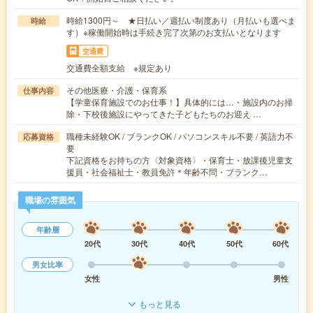
時給1300円～ ★日払い／週払い制度あり（月払いも選べま
時給
す）※稼働開始時は手続き完了次第のお支払いとなります
交通費
交通費全額支給 ※規定あり
その他医療・介護・保育系
仕事内容
【学童保育施設でのお仕事！】具体的には…・施設内のお掃
除・下校後施設にやってきた子どもたちのお迎え …
職種未経験OK / ブランクOK / パソコンスキル不要 / 英語力不
応募資格
要
下記資格をお持ちの方〈対象資格〉・保育士・放課後児童支
援員・社会福祉士・教員免許＊年齢不問・ブランク…
職場の雰囲気
年齢層
20代
30代
40代
50代
60代
男女比率
女性
男性
もっと見る