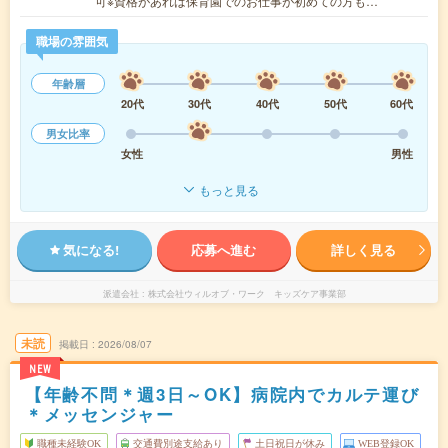
可※資格があれば保育園でのお仕事が初めての方も…
職場の雰囲気
年齢層
20代
30代
40代
50代
60代
男女比率
女性
男性
もっと見る
気になる!
応募へ進む
詳しく見る
派遣会社
株式会社ウィルオブ・ワーク キッズケア事業部
未読
掲載日
2026/08/07
NEW
【年齢不問＊週3日～OK】病院内でカルテ運び
＊メッセンジャー
職種未経験OK
交通費別途支給あり
土日祝日が休み
WEB登録OK