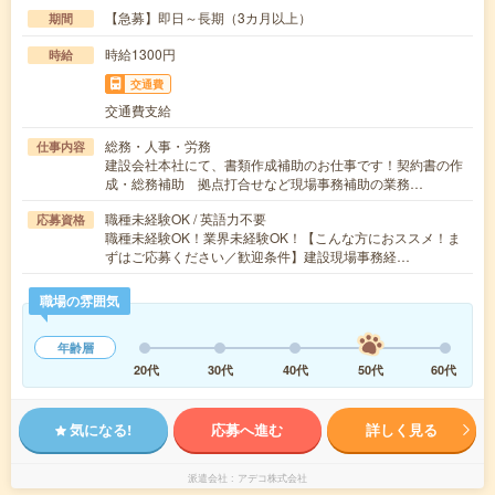
【急募】即日～長期（3カ月以上）
期間
時給1300円
時給
交通費
交通費支給
総務・人事・労務
仕事内容
建設会社本社にて、書類作成補助のお仕事です！契約書の作
成・総務補助 拠点打合せなど現場事務補助の業務…
職種未経験OK / 英語力不要
応募資格
職種未経験OK！業界未経験OK！【こんな方におススメ！ま
ずはご応募ください／歓迎条件】建設現場事務経…
職場の雰囲気
年齢層
20代
30代
40代
50代
60代
気になる!
応募へ進む
詳しく見る
派遣会社
アデコ株式会社