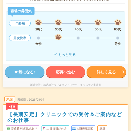
職場の雰囲気
年齢層
20代
30代
40代
50代
60代
男女比率
女性
男性
もっと見る
気になる!
応募へ進む
詳しく見る
派遣会社
株式会社ウィルオブ・ワーク キッズケア事業部
未読
掲載日
2026/08/07
NEW
【長期安定】クリニックでの受付＆ご案内など
のお仕事
交通費別途支給あり
土日祝日が休み
WEB登録OK
派遣