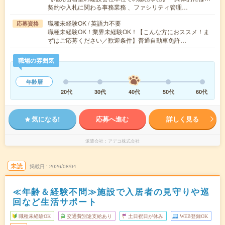
契約や入札に関わる事務業務 、ファシリティ管理…
職種未経験OK / 英語力不要
応募資格
職種未経験OK！業界未経験OK！【こんな方におススメ！ま
ずはご応募ください／歓迎条件】普通自動車免許…
職場の雰囲気
年齢層
20代
30代
40代
50代
60代
気になる!
応募へ進む
詳しく見る
派遣会社
アデコ株式会社
未読
掲載日
2026/08/04
≪年齢＆経験不問≫施設で入居者の見守りや巡
回など生活サポート
職種未経験OK
交通費別途支給あり
土日祝日が休み
WEB登録OK