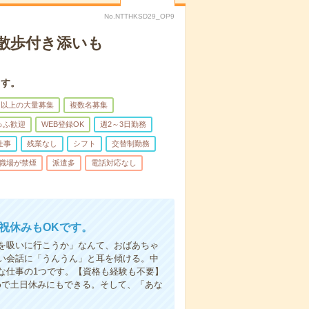
No.NTTHKSD29_OP9
散歩付き添いも
ます。
名以上の大量募集
複数名募集
ゅふ歓迎
WEB登録OK
週2～3日勤務
仕事
残業なし
シフト
交替制勤務
職場が禁煙
派遣多
電話対応なし
日祝休みもOKです。
を吸いに行こうか」なんて、おばあちゃ
い会話に「うんうん」と耳を傾ける。中
な仕事の1つです。【資格も経験も不要】
めで土日休みにもできる。そして、「あな