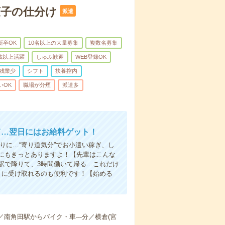
菓子の仕分け
派遣
新卒OK
10名以上の大量募集
複数名募集
0歳以上活躍
しゅふ歓迎
WEB登録OK
残業少
シフト
扶養控内
いOK
職場が分煙
派遣多
て…翌日にはお給料ゲット！
りに…“寄り道気分”でお小遣い稼ぎ、し
にもきっとありますよ！【先輩はこんな
駅で降りて、3時間働いて帰る…これだけ
きに受け取れるのも便利です！【始める
／南角田駅からバイク・車---分／横倉(宮