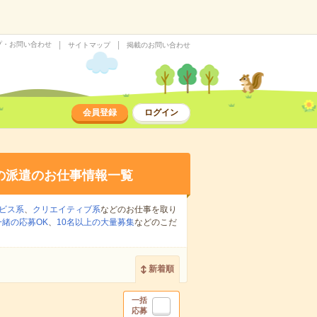
プ・お問い合わせ
サイトマップ
掲載のお問い合わせ
会員登録
ログイン
の派遣のお仕事情報一覧
ビス系
、
クリエイティブ系
などのお仕事を取り
緒の応募OK
、
10名以上の大量募集
などのこだ
新着順
一括
応募