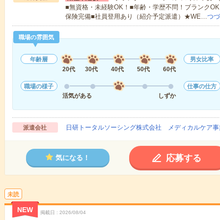
■無資格・未経験OK！■年齢・学歴不問！ブランクOK
保険完備■社員登用あり（紹介予定派遣）★WE…
つづ
職場の雰囲気
年齢層
男女比率
20代
30代
40代
50代
60代
職場の様子
仕事の仕方
活気がある
しずか
日研トータルソーシング株式会社 メディカルケア事
派遣会社
応募する
気になる！
未読
NEW
掲載日
2026/08/04