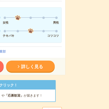
女性
男性
テキパキ
コツコツ
業部
詳しく見る
クリック！
」
や
「応募歓迎」
が届きます！