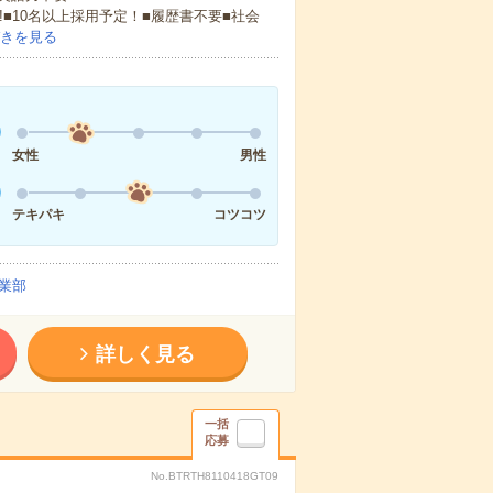
!■10名以上採用予定！■履歴書不要■社会
きを見る
女性
男性
テキパキ
コツコツ
業部
詳しく見る
一括
応募
No.BTRTH8110418GT09