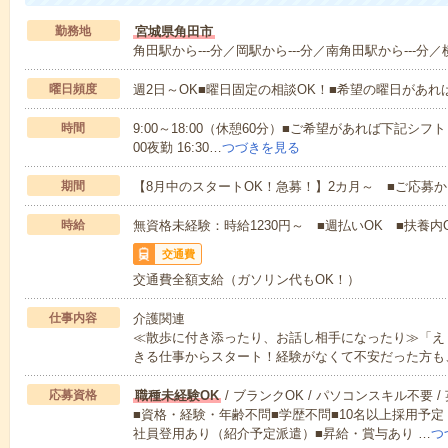
勤務地
宮城県角田市
角田駅から---分／岡駅から---分／南角田駅から---分／横
曜日頻度
週2日～OK■曜日固定の相談OK！■希望の曜日があ
時間
9:00～18:00（休憩60分）■ご希望があれば下記シフトもOK
00夜勤 16:30…
つづきを見る
期間
【8月中のスタートOK！急募！】2カ月～ ■ご応募
時給
無資格未経験：時給1230円～ ■週払いOK ■扶養内O
交通費
交通費全額支給（ガソリン代もOK！）
仕事内容
介護関連
≪散歩に付き添ったり、お話し相手になったり≫「え
きる仕事からスタート！経験がなくて不安だった方も
応募資格
職種未経験OK
/ ブランクOK / パソコンスキル不要 /
■資格・経験・年齢不問■学歴不問■10名以上採用予定
社員登用あり（紹介予定派遣）■昇給・賞与あり …
つ