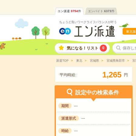
エン派遣
3754
件
エンバイト
6373
件
ちょうど良いワークライフバランスが叶う
東北版
気になる！リスト
0
保存し
派遣TOP
東北
宮城県
宮城県角田市
宮
,
1
2
6
5
平均時給:
円
設定中の検索条件
期間
---
派遣形式
---
時給
---