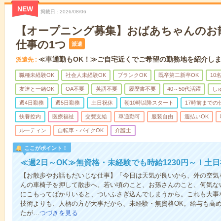
NEW
掲載日
2026/08/06
【オープニング募集】おばあちゃんのお
仕事の1つ
派遣
≪車通勤もOK！≫ご自宅近くでご希望の勤務地を紹介し
派遣先
職種未経験OK
社会人未経験OK
ブランクOK
既卒第二新卒OK
10
友達と一緒OK
OA不要
英語不要
履歴書不要
40～50代活躍
し
週4日勤務
週5日勤務
土日祝休
朝10時以降スタート
17時前までの
扶養控内
医療福祉
交費支給
車通勤可
服装自由
週払いOK
ルーティン
自転車・バイクOK
介護士
ここがポイント！
≪週2日～OK≫無資格・未経験でも時給1230円～！土
【お散歩やお話もだいじな仕事】「今日は天気が良いから、外の空気
んの車椅子を押して散歩へ。若い頃のこと、お孫さんのこと、何気な
にこもってばかりいると、ついふさぎ込んでしまうから。これも大事
技術よりも、人柄の方が大事だから、未経験・無資格OK。給与も高
たが…
つづきを見る