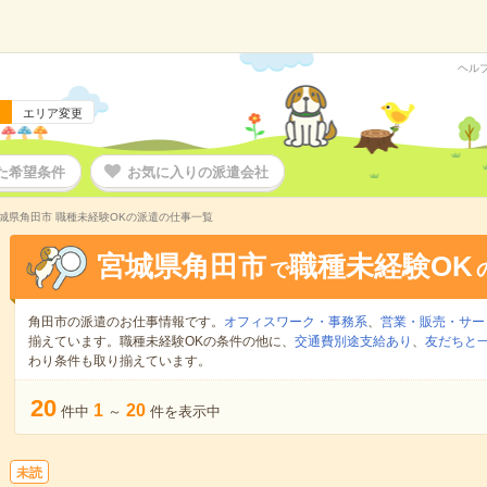
ヘル
エリア変更
た希望条件
お気に入りの派遣会社
城県角田市 職種未経験OKの派遣の仕事一覧
宮城県角田市
職種未経験OK
で
角田市の派遣のお仕事情報です。
オフィスワーク・事務系
、
営業・販売・サー
揃えています。職種未経験OKの条件の他に、
交通費別途支給あり
、
友だちと一
わり条件も取り揃えています。
20
1
20
件中
～
件を表示中
未読