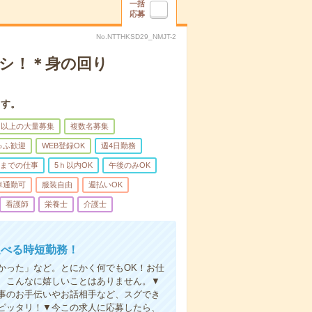
一括
応募
No.NTTHKSD29_NMJT-2
ナシ！＊身の回り
ます。
名以上の大量募集
複数名募集
ゅふ歓迎
WEB登録OK
週4日勤務
前までの仕事
5ｈ以内OK
午後のみOK
車通勤可
服装自由
週払いOK
看護師
栄養士
介護士
選べる時短勤務！
かった」など。とにかく何でもOK！お仕
、こんなに嬉しいことはありません。▼
事のお手伝いやお話相手など、スグでき
ピッタリ！▼今この求人に応募したら、