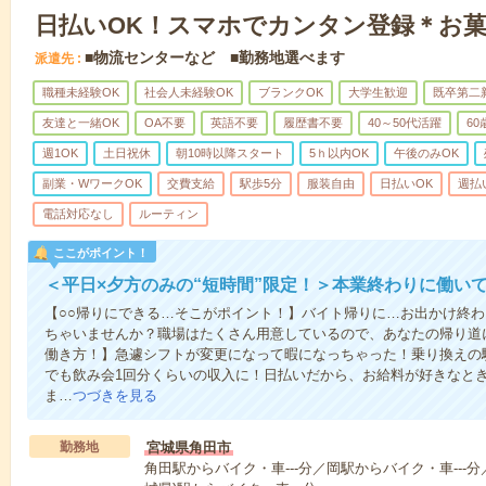
日払いOK！スマホでカンタン登録＊お
■物流センターなど ■勤務地選べます
派遣先
職種未経験OK
社会人未経験OK
ブランクOK
大学生歓迎
既卒第二
友達と一緒OK
OA不要
英語不要
履歴書不要
40～50代活躍
6
週1OK
土日祝休
朝10時以降スタート
5ｈ以内OK
午後のみOK
副業・WワークOK
交費支給
駅歩5分
服装自由
日払いOK
週払
電話対応なし
ルーティン
ここがポイント！
＜平日×夕方のみの“短時間”限定！＞本業終わりに働い
【○○帰りにできる…そこがポイント！】バイト帰りに…お出かけ終わ
ちゃいませんか？職場はたくさん用意しているので、あなたの帰り道
働き方！】急遽シフトが変更になって暇になっちゃった！乗り換えの
でも飲み会1回分くらいの収入に！日払いだから、お給料が好きなと
ま…
つづきを見る
勤務地
宮城県角田市
角田駅からバイク・車---分／岡駅からバイク・車---分