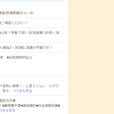
倉(宮城県)駅から---分
ればご相談ください！
！早番 7:00～16:00遅番 10:00～19:
から最短2～3日後に就業が可能です！
K ■日収9840円以上
？意外に簡単！」と思うくらい、スグで
、皆さ…
つづきを見る
 英語力不要
！■履歴書不要■面談確約■社会保険完備■
づきを見る