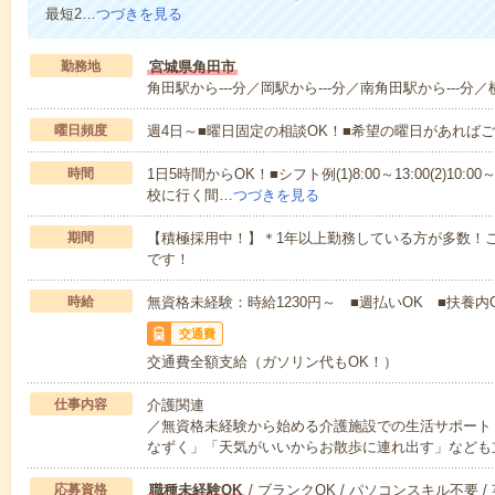
最短2…
つづきを見る
勤務地
宮城県角田市
角田駅から---分／岡駅から---分／南角田駅から---分／横
曜日頻度
週4日～■曜日固定の相談OK！■希望の曜日があれば
時間
1日5時間からOK！■シフト例(1)8:00～13:00(2)10:00～
校に行く間…
つづきを見る
期間
【積極採用中！】＊1年以上勤務している方が多数！ご
です！
時給
無資格未経験：時給1230円～ ■週払いOK ■扶養内
交通費
交通費全額支給（ガソリン代もOK！）
仕事内容
介護関連
／無資格未経験から始める介護施設での生活サポート
なずく」「天気がいいからお散歩に連れ出す」なども
応募資格
職種未経験OK
/ ブランクOK / パソコンスキル不要 /