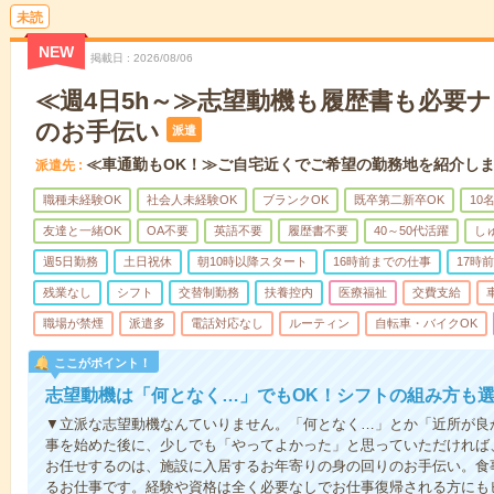
未読
NEW
掲載日
2026/08/06
≪週4日5h～≫志望動機も履歴書も必要
のお手伝い
派遣
≪車通勤もOK！≫ご自宅近くでご希望の勤務地を紹介し
派遣先
職種未経験OK
社会人未経験OK
ブランクOK
既卒第二新卒OK
10
友達と一緒OK
OA不要
英語不要
履歴書不要
40～50代活躍
し
週5日勤務
土日祝休
朝10時以降スタート
16時前までの仕事
17時
残業なし
シフト
交替制勤務
扶養控内
医療福祉
交費支給
職場が禁煙
派遣多
電話対応なし
ルーティン
自転車・バイクOK
ここがポイント！
志望動機は「何となく…」でもOK！シフトの組み方も
▼立派な志望動機なんていりません。「何となく…」とか「近所が良
事を始めた後に、少しでも「やってよかった」と思っていただければ
お任せするのは、施設に入居するお年寄りの身の回りのお手伝い。食
るお仕事です。経験や資格は全く必要なしでお仕事復帰される方にも