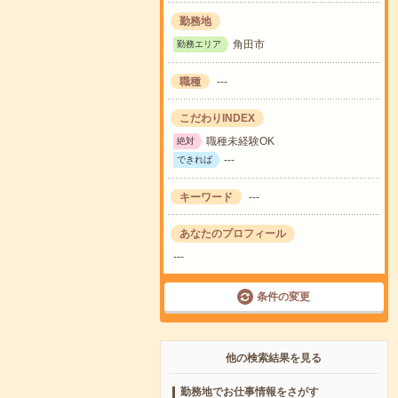
勤務地
角田市
勤務エリア
職種
---
こだわりINDEX
職種未経験OK
絶対
---
できれば
キーワード
---
あなたのプロフィール
---
条件の変更
他の検索結果を見る
勤務地でお仕事情報をさがす