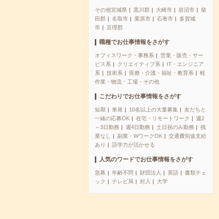
その他宮城県
黒川郡
大崎市
岩沼市
柴
田郡
名取市
栗原市
石巻市
多賀城
市
亘理郡
職種でお仕事情報をさがす
オフィスワーク・事務系
営業・販売・サー
ビス系
クリエイティブ系
IT・エンジニア
系
技術系
医療・介護・福祉・教育系
軽
作業・物流・工場・その他
こだわりでお仕事情報をさがす
短期
単発
10名以上の大量募集
友だちと
一緒の応募OK
在宅・リモートワーク
週2
～3日勤務
週4日勤務
土日祝のみ勤務
残
業なし
副業・WワークOK
交通費別途支給
あり
語学力が活かせる
人気のワードでお仕事情報をさがす
急募
年齢不問
財団法人
英語
書類チェ
ック
テレビ局
封入
大学