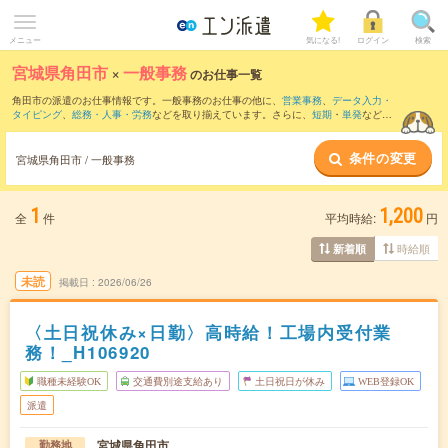
メニュー
気になる!
ログイン
検索
宮城県角田市
×
一般事務
のお仕事一覧
角田市の派遣のお仕事情報です。一般事務のお仕事の他に、
営業事務
、
データ入力・
タイピング
、
総務・人事・労務
などを取り揃えています。さらに、
短期
・
単発
などの
期間や、
職種未経験OK
などのこだわり条件で絞り込んでいただけます。職種辞典：
一
般事務のお仕事とは？とは？
条件の変更
宮城県角田市 / 一般事務
1
1,200
全
件
平均時給:
円
時給順
新着順
未読
掲載日
2026/06/26
〈土日祝休み×日勤〉高時給！工場内受付業
務！_H106920
職種未経験OK
交通費別途支給あり
土日祝日が休み
WEB登録OK
派遣
宮城県角田市
勤務地