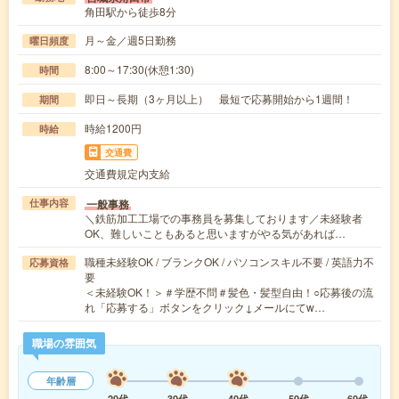
角田駅から徒歩8分
月～金／週5日勤務
曜日頻度
8:00～17:30(休憩1:30)
時間
即日～長期（3ヶ月以上） 最短で応募開始から1週間！
期間
時給1200円
時給
交通費
交通費規定内支給
一般事務
仕事内容
＼鉄筋加工工場での事務員を募集しております／未経験者
OK、難しいこともあると思いますがやる気があれば…
職種未経験OK / ブランクOK / パソコンスキル不要 / 英語力不
応募資格
要
＜未経験OK！＞＃学歴不問＃髪色・髪型自由！○応募後の流
れ「応募する」ボタンをクリック↓メールにてw…
職場の雰囲気
年齢層
20代
30代
40代
50代
60代