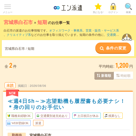
メニュー
気になる!
ログイン
検索
宮城県白石市
×
短期
のお仕事一覧
白石市の派遣のお仕事情報です。
オフィスワーク・事務系
、
営業・販売・サービス系
、
クリエイティブ系
などのお仕事を取り揃えています。短期の条件の他に、
交通費別
途支給あり
、
職種未経験OK
、
友だちと一緒の応募OK
などでもお探し頂けます。
条件の変更
宮城県白石市 / 短期
2
1,200
全
件
平均時給:
円
時給順
新着順
未読
掲載日
2026/08/06
NEW
≪週4日5h～≫志望動機も履歴書も必要ナシ！
＊身の回りのお手伝い
職種未経験OK
交通費別途支給あり
土日祝日が休み
残業なし
WEB登録OK
派遣
宮城県白石市
勤務地