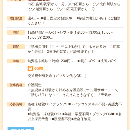
白石(宮城県)駅から---分／東白石駅から---分／北白川駅から--
-分／越河駅から---分／白石蔵王駅から---分
週4日～ ■曜日固定の相談OK！ ■希望の曜日があればご相談
曜日頻度
ください！
1日5時間からOK！■シフト例(1)8:00～13:00(2)10:00～
時間
15:00(3)12:00…
【積極採用中！】＊1年以上勤務している方が多数！ご応募
期間
から最短2～3日後の就業も相談可能です！
無資格未経験：時給1230円～ ■週払いOK ■扶養内OK
時給
交通費
交通費全額支給（ガソリン代もOK！）
介護関連
仕事内容
／無資格未経験から始める介護施設での生活サポート！＼
「話し相手になって、うんうんとうなずく」「天気が…
職種未経験OK / ブランクOK / パソコンスキル不要 / 英語力不
応募資格
要
■無資格・未経験OK！■年齢・学歴不問！ブランクOK!■10名
以上採用予定！■履歴書不要■社会保険完…