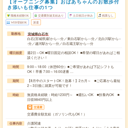
【オープニング募集】おばあちゃんのお散歩付
き添いも仕事の1つ
職種未経験OK
交通費別途支給あり
土日祝日が休み
残業なし
WEB登録OK
派遣
宮城県白石市
勤務地
白石(宮城県)駅から---分／東白石駅から---分／北白川駅から--
-分／越河駅から---分／白石蔵王駅から---分
週2日～OK ■曜日固定の相談OK！ ■希望の曜日があればご相
曜日頻度
談ください！
9:00～18:00（休憩60分）■ご希望があれば下記シフトも
時間
OK！早番 7:00～16:00遅番 …
【8月中のスタートOK！急募！】2カ月～ ■ご応募から最短
期間
2～3日後に就業が可能です！
無資格未経験：時給1230円～ ■週払いOK ■扶養内OK ■
時給
日収9840円以上
交通費
交通費全額支給（ガソリン代もOK！）
介護関連
仕事内容
≪散歩に付き添ったり、お話し相手になったり≫「え？意外