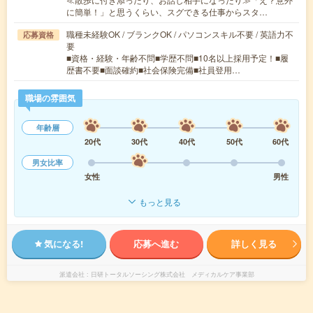
に簡単！」と思うくらい、スグできる仕事からスタ…
職種未経験OK / ブランクOK / パソコンスキル不要 / 英語力不
応募資格
要
■資格・経験・年齢不問■学歴不問■10名以上採用予定！■履
歴書不要■面談確約■社会保険完備■社員登用…
職場の雰囲気
年齢層
20代
30代
40代
50代
60代
男女比率
女性
男性
もっと見る
気になる!
応募へ進む
詳しく見る
派遣会社
日研トータルソーシング株式会社 メディカルケア事業部