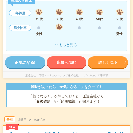
職場の雰囲気
年齢層
20代
30代
40代
50代
60代
男女比率
女性
男性
もっと見る
気になる!
応募へ進む
詳しく見る
派遣会社
日研トータルソーシング株式会社 メディカルケア事業部
興味があったら「★気になる！」をタップ！
「気になる！」を押しておくと、派遣会社から
「面談確約」
や
「応募歓迎」
が届きます！
未読
掲載日
2026/08/06
NEW