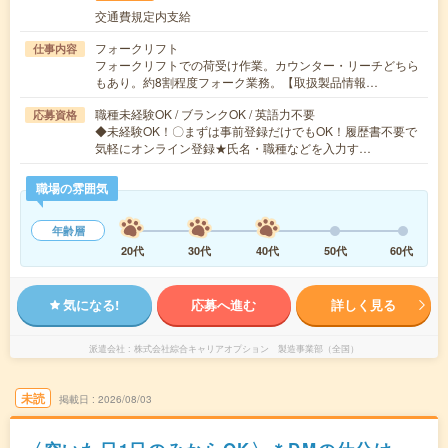
交通費規定内支給
フォークリフト
仕事内容
フォークリフトでの荷受け作業。カウンター・リーチどちら
もあり。約8割程度フォーク業務。【取扱製品情報…
職種未経験OK / ブランクOK / 英語力不要
応募資格
◆未経験OK！〇まずは事前登録だけでもOK！履歴書不要で
気軽にオンライン登録★氏名・職種などを入力す…
職場の雰囲気
年齢層
20代
30代
40代
50代
60代
気になる!
応募へ進む
詳しく見る
派遣会社
株式会社綜合キャリアオプション 製造事業部（全国）
未読
掲載日
2026/08/03