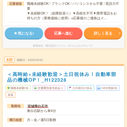
職種未経験OK / ブランクOK / パソコンスキル不要 / 英語力不
応募資格
要
▼未経験OK！（副業歓迎☆）▼高校生不可▼携帯電話をお
持ちの方（業務連絡に使用）※応募後のご連絡はメ…
気になる!
応募へ進む
詳しく見る
派遣会社
株式会社バイトレ（キャムコムグループ）
未読
掲載日
2026/06/20
＜高時給×未経験歓迎＞土日祝休み！自動車部
品の機械OP！_H122328
職種未経験OK
交通費別途支給あり
土日祝日が休み
WEB登録OK
派遣
宮城県白石市
勤務地
東白石駅から車4分
月～金／週5日勤務
曜日頻度