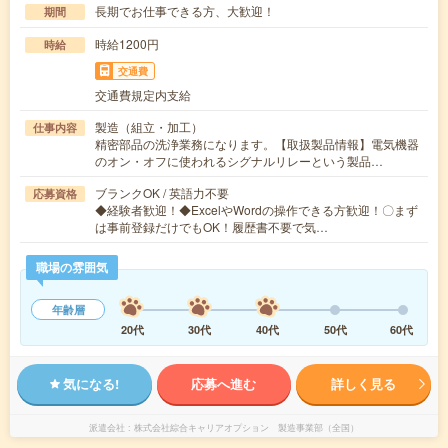
長期でお仕事できる方、大歓迎！
期間
時給1200円
時給
交通費
交通費規定内支給
製造（組立・加工）
仕事内容
精密部品の洗浄業務になります。【取扱製品情報】電気機器
のオン・オフに使われるシグナルリレーという製品…
ブランクOK / 英語力不要
応募資格
◆経験者歓迎！◆ExcelやWordの操作できる方歓迎！〇まず
は事前登録だけでもOK！履歴書不要で気…
職場の雰囲気
年齢層
20代
30代
40代
50代
60代
気になる!
応募へ進む
詳しく見る
派遣会社
株式会社綜合キャリアオプション 製造事業部（全国）