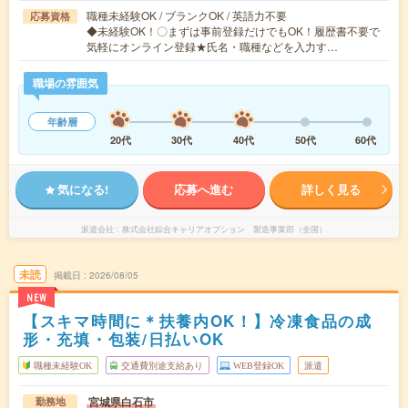
職種未経験OK / ブランクOK / 英語力不要
応募資格
◆未経験OK！〇まずは事前登録だけでもOK！履歴書不要で
気軽にオンライン登録★氏名・職種などを入力す…
職場の雰囲気
年齢層
20代
30代
40代
50代
60代
気になる!
応募へ進む
詳しく見る
派遣会社
株式会社綜合キャリアオプション 製造事業部（全国）
未読
掲載日
2026/08/05
NEW
【スキマ時間に＊扶養内OK！】冷凍食品の成
形・充填・包装/日払いOK
職種未経験OK
交通費別途支給あり
WEB登録OK
派遣
宮城県白石市
勤務地