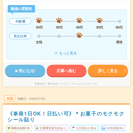
職場の雰囲気
年齢層
20代
30代
40代
50代
60代
男女比率
女性
男性
もっと見る
気になる!
応募へ進む
詳しく見る
派遣会社
株式会社バイトレ（キャムコムグループ）
未読
掲載日
2026/07/29
《単発1日OK！日払い可》＊お菓子のモクモク
シール貼り
職種未経験OK
交通費別途支給あり
土日祝日が休み
WEB登録OK