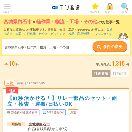
メニュー
気になる!
ログイン
検索
宮城県白石市
×
軽作業・物流・工場・その他
のお仕事一覧
白石市の派遣のお仕事情報です。軽作業・物流・工場・その他のお仕事には、
製造
（組立・加工）
、
軽作業（仕分け・ピッキング・検品、商品管理）
、
マシンオペレー
ター
などがあります。さらに、
短期
・
単発
などの期間や、
職種未経験OK
などのこだわ
り条件で絞り込んでいただけます。
条件の変更
宮城県白石市 / 軽作業・物流・工場・その他
10
1,315
全
件
平均時給:
円
時給順
新着順
未読
掲載日
2026/08/05
NEW
【経験活かせる＊】リレー部品のセット・組
立・検査・運搬/日払いOK
交通費別途支給あり
WEB登録OK
派遣
宮城県白石市
勤務地
白石(宮城県)駅から車7分