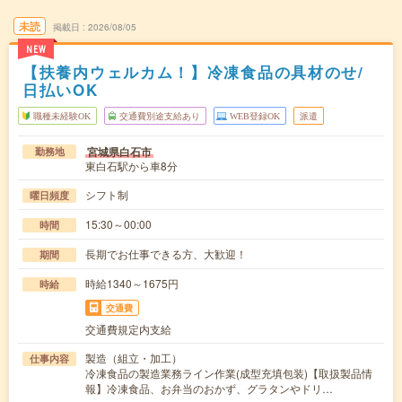
未読
掲載日
2026/08/05
NEW
【扶養内ウェルカム！】冷凍食品の具材のせ/
日払いOK
職種未経験OK
交通費別途支給あり
WEB登録OK
派遣
宮城県白石市
勤務地
東白石駅から車8分
シフト制
曜日頻度
15:30～00:00
時間
長期でお仕事できる方、大歓迎！
期間
時給1340～1675円
時給
交通費
交通費規定内支給
製造（組立・加工）
仕事内容
冷凍食品の製造業務ライン作業(成型充填包装)【取扱製品情
報】冷凍食品、お弁当のおかず、グラタンやドリ…