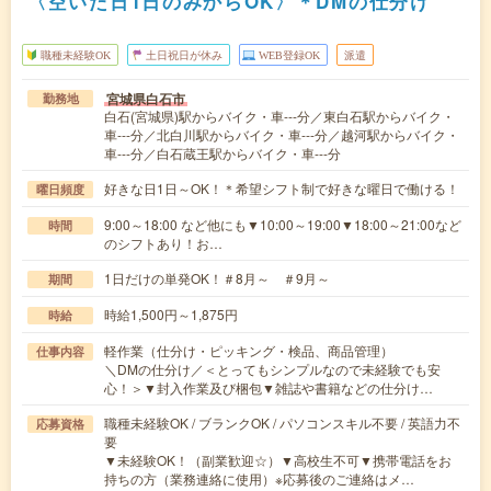
〈空いた日1日のみからOK〉＊DMの仕分け
職種未経験OK
土日祝日が休み
WEB登録OK
派遣
宮城県白石市
勤務地
白石(宮城県)駅からバイク・車---分／東白石駅からバイク・
車---分／北白川駅からバイク・車---分／越河駅からバイク・
車---分／白石蔵王駅からバイク・車---分
好きな日1日～OK！＊希望シフト制で好きな曜日で働ける！
曜日頻度
9:00～18:00 など他にも▼10:00～19:00▼18:00～21:00など
時間
のシフトあり！お…
1日だけの単発OK！＃8月～ ＃9月～
期間
時給1,500円～1,875円
時給
軽作業（仕分け・ピッキング・検品、商品管理）
仕事内容
＼DMの仕分け／＜とってもシンプルなので未経験でも安
心！＞▼封入作業及び梱包▼雑誌や書籍などの仕分け…
職種未経験OK / ブランクOK / パソコンスキル不要 / 英語力不
応募資格
要
▼未経験OK！（副業歓迎☆）▼高校生不可▼携帯電話をお
持ちの方（業務連絡に使用）※応募後のご連絡はメ…