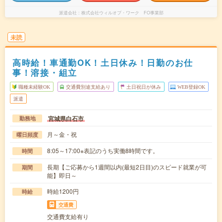
派遣会社
株式会社ウィルオブ・ワーク FO事業部
未読
高時給！車通勤OK！土日休み！日勤のお仕
事！溶接・組立
職種未経験OK
交通費別途支給あり
土日祝日が休み
WEB登録OK
派遣
宮城県白石市
勤務地
月～金・祝
曜日頻度
8:05～17:00※表記のうち実働8時間です。
時間
長期【ご応募から1週間以内(最短2日目)のスピード就業が可
期間
能】即日～
時給1200円
時給
交通費
交通費支給有り