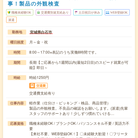
事！製品の外観検査
職種未経験OK
交通費別途支給あり
土日祝日が休み
WEB登録OK
派遣
宮城県白石市
勤務地
月～金・祝
曜日頻度
8:00～17:00※表記のうち実働8時間です。
時間
長期【ご応募から1週間以内(最短2日目)のスピード就業が可
期間
能】即日～
時給1250円
時給
交通費
交通費支給有り
軽作業（仕分け・ピッキング・検品、商品管理）
仕事内容
製品の外観検査。不良品の確認をお願いします。(派遣)先輩
スタッフのサポートあり！少しずつ慣れていける…
職種未経験OK / ブランクOK / パソコンスキル不要 / 英語力不
応募資格
要
【来社不要、WEB登録OK！】〇未経験大歓迎！〇フリータ