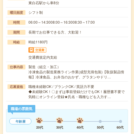
東白石駅から車8分
シフト制
曜日頻度
06:00～14:3008:00～16:3008:30～17:00
時間
長期でお仕事できる方、大歓迎！
期間
時給1180円
時給
交通費
交通費規定内支給
製造（組立・加工）
仕事内容
冷凍食品の製造業務ライン作業(成型充填包装)【取扱製品情
報】冷凍食品、お弁当のおかず、グラタンやドリ…
職種未経験OK / ブランクOK / 英語力不要
応募資格
◆未経験OK！〇まずは事前登録だけでもOK！履歴書不要で
気軽にオンライン登録★氏名・職種などを入力す…
職場の雰囲気
年齢層
20代
30代
40代
50代
60代