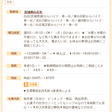
派遣
宮城県白石市
勤務地
白石(宮城県)駅からバイク・車---分／東白石駅からバイク・
車---分／北白川駅からバイク・車---分／越河駅からバイク・
車---分／白石蔵王駅からバイク・車---分
週0日～/月1日～OK！ （月～日のあいだ） ★「火曜と木曜の
曜日頻度
午後だけ」など色々な働き方ができます！ ★お仕事ゼロの週
があっても大丈夫。 働きたい日、お休みの希望はお気軽にご
相談ください！
＜1日3時間～OK！＞▼ 例えば… ▼15:00～18:0015:00～
時間
22:0017:00～22:…
単発1日～！ ★勤務開始日や期間はお気軽にご相談くださ
期間
い！ ＃8月～ ＃9月～
時給1,500円～1,875円
時給
交通費
■ 交通費規定内支給 ※派遣先による
軽作業（仕分け・ピッキング・検品、商品管理）
仕事内容
＼お菓子の仕分け／＜とってもシンプルなので未経験でも安
心！＞▼封入作業及び梱包▼雑誌や書籍などの仕分…