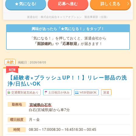
気になる!
応募へ進む
詳しく見る
派遣会社
株式会社綜合キャリアオプション 製造事業部（全国）
興味があったら「★気になる！」をタップ！
「気になる！」を押しておくと、派遣会社から
「面談確約」
や
「応募歓迎」
が届きます！
未読
掲載日
2026/08/05
NEW
【経験者×ブラッシュUP！！】リレー部品の洗
浄/日払いOK
交通費別途支給あり
土日祝日が休み
WEB登録OK
派遣
宮城県白石市
勤務地
白石(宮城県)駅から車7分
月～金
曜日頻度
08:30～17:0008:30～16:4516:30～00:45
時間