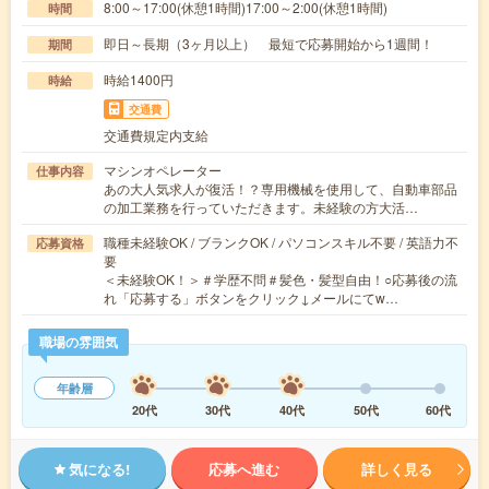
8:00～17:00(休憩1時間)17:00～2:00(休憩1時間)
時間
即日～長期（3ヶ月以上） 最短で応募開始から1週間！
期間
時給1400円
時給
交通費
交通費規定内支給
マシンオペレーター
仕事内容
あの大人気求人が復活！？専用機械を使用して、自動車部品
の加工業務を行っていただきます。未経験の方大活…
職種未経験OK / ブランクOK / パソコンスキル不要 / 英語力不
応募資格
要
＜未経験OK！＞＃学歴不問＃髪色・髪型自由！○応募後の流
れ「応募する」ボタンをクリック↓メールにてw…
職場の雰囲気
年齢層
20代
30代
40代
50代
60代
気になる!
応募へ進む
詳しく見る