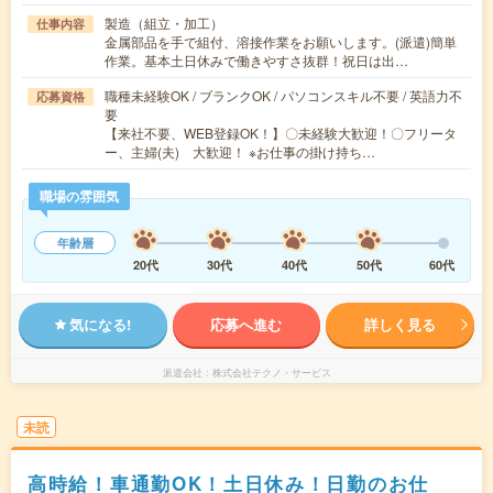
製造（組立・加工）
仕事内容
金属部品を手で組付、溶接作業をお願いします。(派遣)簡単
作業。基本土日休みで働きやすさ抜群！祝日は出…
職種未経験OK / ブランクOK / パソコンスキル不要 / 英語力不
応募資格
要
【来社不要、WEB登録OK！】〇未経験大歓迎！〇フリータ
ー、主婦(夫) 大歓迎！ ※お仕事の掛け持ち…
職場の雰囲気
年齢層
20代
30代
40代
50代
60代
気になる!
応募へ進む
詳しく見る
派遣会社
株式会社テクノ・サービス
未読
高時給！車通勤OK！土日休み！日勤のお仕