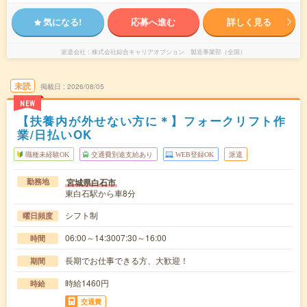
気になる!
応募へ進む
詳しく見る
派遣会社
株式会社綜合キャリアオプション 製造事業部（全国）
未読
掲載日
2026/08/05
NEW
【扶養内が外せない方に＊】フォークリフト作
業/日払いOK
職種未経験OK
交通費別途支給あり
WEB登録OK
派遣
宮城県白石市
勤務地
東白石駅から車8分
シフト制
曜日頻度
06:00～14:3007:30～16:00
時間
長期でお仕事できる方、大歓迎！
期間
時給1460円
時給
交通費