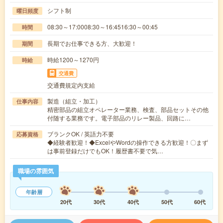
シフト制
曜日頻度
08:30～17:0008:30～16:4516:30～00:45
時間
長期でお仕事できる方、大歓迎！
期間
時給1200～1270円
時給
交通費
交通費規定内支給
製造（組立・加工）
仕事内容
精密部品の組立オペレーター業務、検査、部品セットその他
付随する業務です。電子部品のリレー製品、回路に…
ブランクOK / 英語力不要
応募資格
◆経験者歓迎！◆ExcelやWordの操作できる方歓迎！〇まず
は事前登録だけでもOK！履歴書不要で気…
職場の雰囲気
年齢層
20代
30代
40代
50代
60代