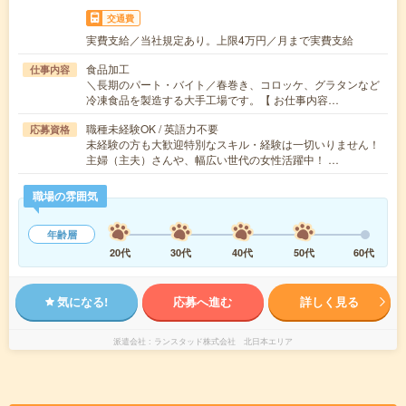
交通費
実費支給／当社規定あり。上限4万円／月まで実費支給
食品加工
仕事内容
＼長期のパート・バイト／春巻き、コロッケ、グラタンなど
冷凍食品を製造する大手工場です。【 お仕事内容…
職種未経験OK / 英語力不要
応募資格
未経験の方も大歓迎特別なスキル・経験は一切いりません！
主婦（主夫）さんや、幅広い世代の女性活躍中！ …
職場の雰囲気
年齢層
20代
30代
40代
50代
60代
気になる!
応募へ進む
詳しく見る
派遣会社
ランスタッド株式会社 北日本エリア