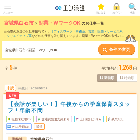
メニュー
気になる!
ログイン
検索
宮城県白石市
×
副業・WワークOK
のお仕事一覧
白石市の派遣のお仕事情報です。
オフィスワーク・事務系
、
営業・販売・サービス系
、
クリエイティブ系
などのお仕事を取り揃えています。副業・WワークOKの条件の他
に、
交通費別途支給あり
、
職種未経験OK
、
友だちと一緒の応募OK
などのこだわり条
件も取り揃えています。
条件の変更
宮城県白石市 / 副業・WワークOK
5
1,268
全
件
平均時給:
円
時給順
新着順
未読
掲載日
2026/08/04
NEW
【会話が楽しい！】午後からの学童保育スタッ
フ＊年齢不問
職種未経験OK
交通費別途支給あり
土日祝日が休み
残業なし
WEB登録OK
派遣
宮城県白石市
勤務地