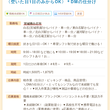
〈空いた日1日のみからOK〉＊DMの仕分け
職種未経験OK
土日祝日が休み
WEB登録OK
派遣
宮城県白石市
勤務地
白石(宮城県)駅からバイク・車---分／東白石駅からバイク・
車---分／北白川駅からバイク・車---分／越河駅からバイク・
車---分／白石蔵王駅からバイク・車---分
好きな日1日～OK！＊希望シフト制で好きな曜日で働ける！
曜日頻度
9:00～18:00 など他にも▼10:00～19:00▼18:00～21:00など
時間
のシフトあり！お…
1日だけの単発OK！＃8月～ ＃9月～
期間
時給1,500円～1,875円
時給
軽作業（仕分け・ピッキング・検品、商品管理）
仕事内容
＼DMの仕分け／＜とってもシンプルなので未経験でも安
心！＞▼封入作業及び梱包▼雑誌や書籍などの仕分け…
職種未経験OK / ブランクOK / パソコンスキル不要 / 英語力不
応募資格
要
▼未経験OK！（副業歓迎☆）▼高校生不可▼携帯電話をお
持ちの方（業務連絡に使用）※応募後のご連絡はメ…