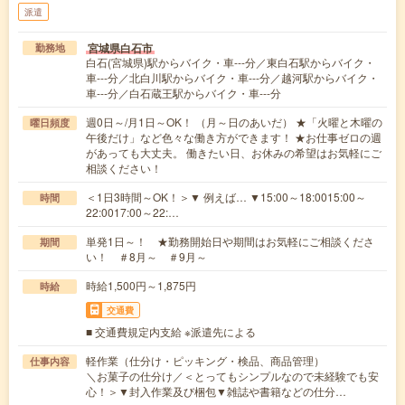
派遣
宮城県白石市
勤務地
白石(宮城県)駅からバイク・車---分／東白石駅からバイク・
車---分／北白川駅からバイク・車---分／越河駅からバイク・
車---分／白石蔵王駅からバイク・車---分
週0日～/月1日～OK！ （月～日のあいだ） ★「火曜と木曜の
曜日頻度
午後だけ」など色々な働き方ができます！ ★お仕事ゼロの週
があっても大丈夫。 働きたい日、お休みの希望はお気軽にご
相談ください！
＜1日3時間～OK！＞▼ 例えば… ▼15:00～18:0015:00～
時間
22:0017:00～22:…
単発1日～！ ★勤務開始日や期間はお気軽にご相談くださ
期間
い！ ＃8月～ ＃9月～
時給1,500円～1,875円
時給
交通費
■ 交通費規定内支給 ※派遣先による
軽作業（仕分け・ピッキング・検品、商品管理）
仕事内容
＼お菓子の仕分け／＜とってもシンプルなので未経験でも安
心！＞▼封入作業及び梱包▼雑誌や書籍などの仕分…