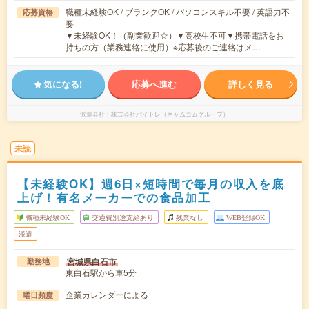
職種未経験OK / ブランクOK / パソコンスキル不要 / 英語力不
応募資格
要
▼未経験OK！（副業歓迎☆）▼高校生不可▼携帯電話をお
持ちの方（業務連絡に使用）※応募後のご連絡はメ…
気になる!
応募へ進む
詳しく見る
派遣会社
株式会社バイトレ（キャムコムグループ）
未読
【未経験OK】週6日×短時間で毎月の収入を底
上げ！有名メーカーでの食品加工
職種未経験OK
交通費別途支給あり
残業なし
WEB登録OK
派遣
宮城県白石市
勤務地
東白石駅から車5分
企業カレンダーによる
曜日頻度