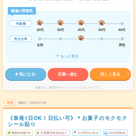
職場の雰囲気
年齢層
20代
30代
40代
50代
60代
男女比率
女性
男性
もっと見る
気になる!
応募へ進む
詳しく見る
派遣会社
株式会社バイトレ（キャムコムグループ）
未読
掲載日
2026/07/29
《単発1日OK！日払い可》＊お菓子のモクモク
シール貼り
職種未経験OK
交通費別途支給あり
土日祝日が休み
WEB登録OK