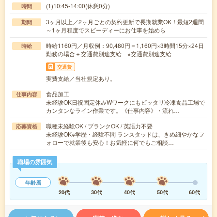
(1)10:45-14:00(休憩0分)
時間
3ヶ月以上／2ヶ月ごとの契約更新で長期就業OK！最短2週間
期間
～1ヶ月程度でスピーディーにお仕事を始めら
時給1160円／月収例：90,480円＝1,160円×3時間15分×24日
時給
勤務の場合＋交通費別途支給 ※交通費別途支給
交通費
実費支給／当社規定あり。
食品加工
仕事内容
未経験OK日祝固定休みWワークにもピッタリ冷凍食品工場で
カンタンなライン作業です。《仕事内容》・流れ…
職種未経験OK / ブランクOK / 英語力不要
応募資格
未経験OK※学歴・経験不問 ランスタッドは、きめ細やかなフ
ォローで就業後も安心！お気軽に何でもご相談…
職場の雰囲気
年齢層
20代
30代
40代
50代
60代