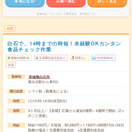
気になる!
応募へ進む
詳しく見る
派遣会社
ランスタッド株式会社 北日本エリア
未読
白石で、14時までの時短！未経験OKカンタン
食品チェック作業
職種未経験OK
交通費別途支給あり
残業なし
WEB登録OK
派遣
宮城県白石市
勤務地
東白石駅から車5分
シフト制（勤務先による）
曜日頻度
(1)10:45-14:00(休憩0分)
時間
3ヶ月以上／【長期】応募から最短2週間～4週間で開始（2ヶ
期間
月ごと更新）
時給1160円／月収例：90,480円＝1,160円×3時間15分×24日
時給
勤務の場合＋交通費別途支給 ※交通費別途支給