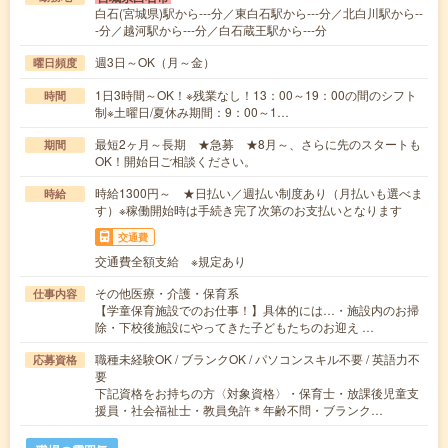
白石(宮城県)駅から---分／東白石駅から---分／北白川駅から--
-分／越河駅から---分／白石蔵王駅から---分
週3日～OK（月～金）
曜日頻度
1日3時間～OK！※残業なし！13：00～19：00の間のシフト
時間
制※土曜日/夏休み期間：9：00～1…
最短2ヶ月～長期 ★急募 ★8月～、さらに先のスタートも
期間
OK！開始日ご相談ください。
時給1300円～ ★日払い／週払い制度あり（月払いも選べま
時給
す）※稼働開始時は手続き完了次第のお支払いとなります
交通費
交通費全額支給 ※規定あり
その他医療・介護・保育系
仕事内容
【学童保育施設でのお仕事！】具体的には…・施設内のお掃
除・下校後施設にやってきた子どもたちのお迎え …
職種未経験OK / ブランクOK / パソコンスキル不要 / 英語力不
応募資格
要
下記資格をお持ちの方〈対象資格〉・保育士・放課後児童支
援員・社会福祉士・教員免許＊年齢不問・ブランク…