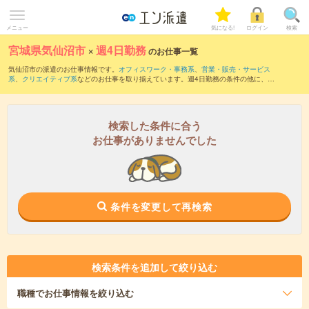
メニュー
気になる!
ログイン
検索
宮城県気仙沼市
×
週4日勤務
のお仕事一覧
気仙沼市の派遣のお仕事情報です。
オフィスワーク・事務系
、
営業・販売・サービス
系
、
クリエイティブ系
などのお仕事を取り揃えています。週4日勤務の条件の他に、
交
通費別途支給あり
、
職種未経験OK
、
友だちと一緒の応募OK
などのこだわり条件も取
り揃えています。
検索した条件に合う
お仕事がありませんでした
条件を変更して再検索
検索条件を追加して絞り込む
職種
でお仕事情報を絞り込む