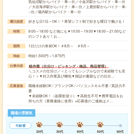
気仙沼駅からバイク・車---分／小金沢駅からバイク・車---分
／大谷海岸駅からバイク・車---分／上鹿折駅からバイク・車-
--分／蔵内駅からバイク・車---分
好きな日1日～OK！＊希望シフト制で好きな曜日で働ける！
曜日頻度
9:00～18:00 など他にも▼10:00～19:00▼18:00～21:00など
時間
のシフトあり！お…
1日だけの単発OK！＃8月～ ＃9月～
期間
時給1,500円～1,875円
時給
軽作業（仕分け・ピッキング・検品、商品管理）
仕事内容
＼コスメの仕分け／＜とってもシンプルなので未経験でも安
心！＞▼封入作業及び梱包▼雑誌や書籍などの仕分…
職種未経験OK / ブランクOK / パソコンスキル不要 / 英語力不
応募資格
要
▼未経験OK！（副業歓迎☆）▼高校生不可▼携帯電話をお
持ちの方（業務連絡に使用）※応募後のご連絡はメ…
職場の雰囲気
年齢層
20代
30代
40代
50代
60代