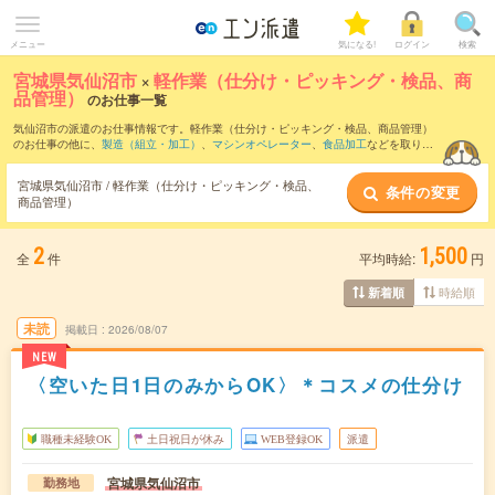
メニュー
気になる!
ログイン
検索
宮城県気仙沼市
×
軽作業（仕分け・ピッキング・検品、商
品管理）
のお仕事一覧
気仙沼市の派遣のお仕事情報です。軽作業（仕分け・ピッキング・検品、商品管理）
のお仕事の他に、
製造（組立・加工）
、
マシンオペレーター
、
食品加工
などを取り揃
えています。さらに、
短期
・
単発
などの期間や、
職種未経験OK
などのこだわり条件で
絞り込んでいただけます。職種辞典：
軽作業（仕分け・ピッキング・検品、商品管
宮城県気仙沼市 / 軽作業（仕分け・ピッキング・検品、
条件の変更
理）のお仕事とは？とは？
商品管理）
2
1,500
全
件
平均時給:
円
時給順
新着順
未読
掲載日
2026/08/07
NEW
〈空いた日1日のみからOK〉＊コスメの仕分け
職種未経験OK
土日祝日が休み
WEB登録OK
派遣
宮城県気仙沼市
勤務地