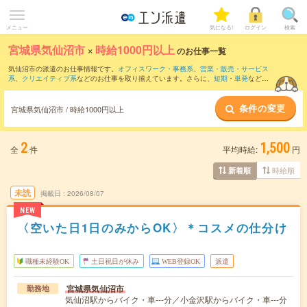
メニュー
気になる!
ログイン
検索
宮城県気仙沼市
×
時給1000円以上
のお仕事一覧
気仙沼市の派遣のお仕事情報です。
オフィスワーク・事務系
、
営業・販売・サービス
系
、
クリエイティブ系
などのお仕事を取り揃えています。さらに、
短期
・
単発
などの
期間や、
職種未経験OK
などのこだわり条件で絞り込んでいただけます。
条件の変更
時給
1050円以上
・
1800円以上
の求人はこちら
宮城県気仙沼市 / 時給1000円以上
当サイトでは法令を遵守し、最低賃金以上の求人のみを掲載しています。
2
1,500
全
件
平均時給:
円
時給順
新着順
未読
掲載日
2026/08/07
NEW
〈空いた日1日のみからOK〉＊コスメの仕分け
職種未経験OK
土日祝日が休み
WEB登録OK
派遣
宮城県気仙沼市
勤務地
気仙沼駅からバイク・車---分／小金沢駅からバイク・車---分