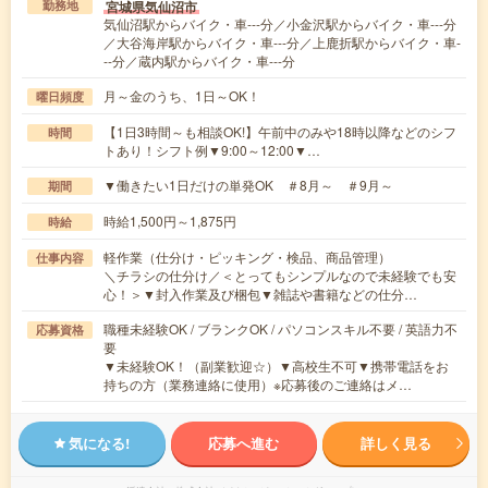
宮城県気仙沼市
勤務地
気仙沼駅からバイク・車---分／小金沢駅からバイク・車---分
／大谷海岸駅からバイク・車---分／上鹿折駅からバイク・車-
--分／蔵内駅からバイク・車---分
月～金のうち、1日～OK！
曜日頻度
【1日3時間～も相談OK!】午前中のみや18時以降などのシフ
時間
トあり！シフト例▼9:00～12:00▼…
▼働きたい1日だけの単発OK ＃8月～ ＃9月～
期間
時給1,500円～1,875円
時給
軽作業（仕分け・ピッキング・検品、商品管理）
仕事内容
＼チラシの仕分け／＜とってもシンプルなので未経験でも安
心！＞▼封入作業及び梱包▼雑誌や書籍などの仕分…
職種未経験OK / ブランクOK / パソコンスキル不要 / 英語力不
応募資格
要
▼未経験OK！（副業歓迎☆）▼高校生不可▼携帯電話をお
持ちの方（業務連絡に使用）※応募後のご連絡はメ…
気になる!
応募へ進む
詳しく見る