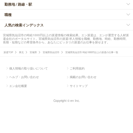
勤務地 / 路線・駅
職種
人気の検索インデックス
宮城県気仙沼市の時給1000円以上の派遣情報の検索結果。エン派遣は、エンが運営する人材派
遣会社のポータルサイト。宮城県気仙沼市の派遣/求人情報を職種、勤務地、時給、勤務時間、
長期・短期などの希望条件から、あなたにピッタリの派遣のお仕事を探せます。
派遣TOP
東北
宮城県
宮城県気仙沼市
宮城県気仙沼市 時給1000円以上の派遣の仕事一覧
個人情報の取り扱いについて
ご利用規約
ヘルプ・お問い合わせ
掲載のお問い合わせ
エン会社概要
サイトマップ
Copyright © en Inc.