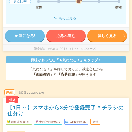
男女比率
女性
男性
もっと見る
気になる!
応募へ進む
詳しく見る
派遣会社
株式会社バイトレ（キャムコムグループ）
興味があったら「★気になる！」をタップ！
「気になる！」を押しておくと、派遣会社から
「面談確約」
や
「応募歓迎」
が届きます！
未読
掲載日
2026/08/06
NEW
【1日～】スマホから3分で登録完了＊チラシの
仕分け
職種未経験OK
土日祝日が休み
WEB登録OK
派遣