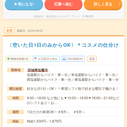
気になる!
応募へ進む
詳しく見る
派遣会社
株式会社ウィルオブ・ワーク FO事業部
未読
掲載日
2026/08/02
〈空いた日1日のみからOK〉＊コスメの仕分け
職種未経験OK
土日祝日が休み
WEB登録OK
派遣
宮城県塩竈市
勤務地
塩釜駅からバイク・車---分／本塩釜駅からバイク・車---分／
西塩釜駅からバイク・車---分／東塩釜駅からバイク・車---分
好きな日1日～OK！＊希望シフト制で好きな曜日で働ける！
曜日頻度
9:00～18:00 など他にも▼10:00～19:00▼18:00～21:00など
時間
のシフトあり！お…
1日だけの単発OK！＃8月～ ＃9月～
期間
時給1,500円～1,875円
時給