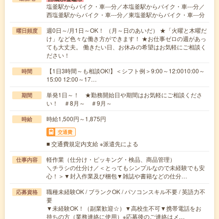
塩釜駅からバイク・車---分／本塩釜駅からバイク・車---分／
西塩釜駅からバイク・車---分／東塩釜駅からバイク・車---分
週0日～/月1日～OK！ （月～日のあいだ） ★「火曜と木曜だ
曜日頻度
け」など色々な働き方ができます！ ★お仕事ゼロの週があっ
ても大丈夫。 働きたい日、お休みの希望はお気軽にご相談く
ださい！
【1日3時間～も相談OK!】＜シフト例＞9:00～12:0010:00～
時間
15:00 12:00～17…
単発1日～！ ★勤務開始日や期間はお気軽にご相談くださ
期間
い！ ＃8月～ ＃9月～
時給1,500円～1,875円
時給
交通費
■ 交通費規定内支給 ※派遣先による
軽作業（仕分け・ピッキング・検品、商品管理）
仕事内容
＼チラシの仕分け／＜とってもシンプルなので未経験でも安
心！＞▼封入作業及び梱包▼雑誌や書籍などの仕分…
職種未経験OK / ブランクOK / パソコンスキル不要 / 英語力不
応募資格
要
▼未経験OK！（副業歓迎☆）▼高校生不可▼携帯電話をお
持ちの方（業務連絡に使用）※応募後のご連絡はメ…