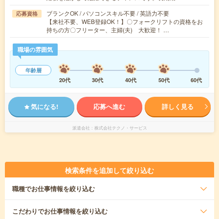
ブランクOK / パソコンスキル不要 / 英語力不要
応募資格
【来社不要、WEB登録OK！】〇フォークリフトの資格をお
持ちの方〇フリーター、主婦(夫) 大歓迎！ …
職場の雰囲気
年齢層
20代
30代
40代
50代
60代
気になる!
応募へ進む
詳しく見る
派遣会社
株式会社テクノ・サービス
検索条件を追加して絞り込む
職種
でお仕事情報を絞り込む
こだわり
でお仕事情報を絞り込む