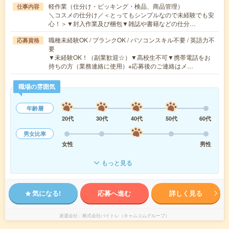
軽作業（仕分け・ピッキング・検品、商品管理）
仕事内容
＼コスメの仕分け／＜とってもシンプルなので未経験でも安
心！＞▼封入作業及び梱包▼雑誌や書籍などの仕分…
職種未経験OK / ブランクOK / パソコンスキル不要 / 英語力不
応募資格
要
▼未経験OK！（副業歓迎☆）▼高校生不可▼携帯電話をお
持ちの方（業務連絡に使用）※応募後のご連絡はメ…
職場の雰囲気
年齢層
20代
30代
40代
50代
60代
男女比率
女性
男性
もっと見る
気になる!
応募へ進む
詳しく見る
派遣会社
株式会社バイトレ（キャムコムグループ）