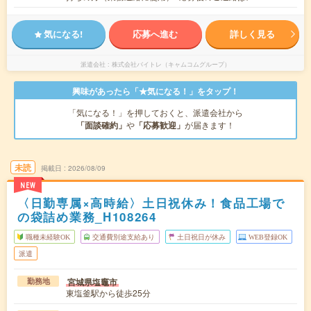
気になる!
応募へ進む
詳しく見る
派遣会社
株式会社バイトレ（キャムコムグループ）
興味があったら「★気になる！」をタップ！
「気になる！」を押しておくと、派遣会社から
「面談確約」
や
「応募歓迎」
が届きます！
未読
掲載日
2026/08/09
NEW
〈日勤専属×高時給〉土日祝休み！食品工場で
の袋詰め業務_H108264
職種未経験OK
交通費別途支給あり
土日祝日が休み
WEB登録OK
派遣
宮城県塩竈市
勤務地
東塩釜駅から徒歩25分