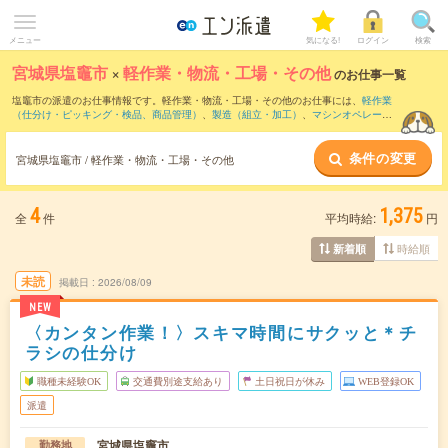
メニュー
気になる!
ログイン
検索
宮城県塩竈市
×
軽作業・物流・工場・その他
のお仕事一覧
塩竈市の派遣のお仕事情報です。軽作業・物流・工場・その他のお仕事には、
軽作業
（仕分け・ピッキング・検品、商品管理）
、
製造（組立・加工）
、
マシンオペレータ
ー
などがあります。さらに、
短期
・
単発
などの期間や、
職種未経験OK
などのこだわり
条件で絞り込んでいただけます。
条件の変更
宮城県塩竈市 / 軽作業・物流・工場・その他
4
1,375
全
件
平均時給:
円
時給順
新着順
未読
掲載日
2026/08/09
NEW
〈カンタン作業！〉スキマ時間にサクッと＊チ
ラシの仕分け
職種未経験OK
交通費別途支給あり
土日祝日が休み
WEB登録OK
派遣
宮城県塩竈市
勤務地