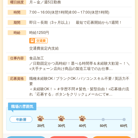
月～金／週5日勤務
曜日頻度
7:00～16:00(休憩1時間)8:00～17:00(休憩1時間)
時間
即日～長期（3ヶ月以上） 最短で応募開始から1週間！
期間
時給1250円
時給
交通費
交通費規定内支給
食品加工
仕事内容
／日勤固定かつ高時給!！選べる時間帯＆未経験大歓迎～！＼
○大手チェーン店向け商品の製造工場でのお仕事…
職種未経験OK / ブランクOK / パソコンスキル不要 / 英語力不
応募資格
要
＜未経験OK！＞＃学歴不問＃髪色・髪型自由！○応募後の流
れ「応募する」ボタンをクリック↓メールにてw…
職場の雰囲気
年齢層
20代
30代
40代
50代
60代