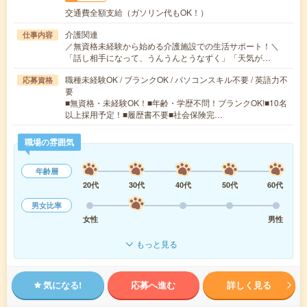
交通費全額支給（ガソリン代もOK！）
介護関連
仕事内容
／無資格未経験から始める介護施設での生活サポート！＼
「話し相手になって、うんうんとうなずく」「天気が…
職種未経験OK / ブランクOK / パソコンスキル不要 / 英語力不
応募資格
要
■無資格・未経験OK！■年齢・学歴不問！ブランクOK!■10名
以上採用予定！■履歴書不要■社会保険完…
職場の雰囲気
年齢層
20代
30代
40代
50代
60代
男女比率
女性
男性
もっと見る
気になる!
応募へ進む
詳しく見る