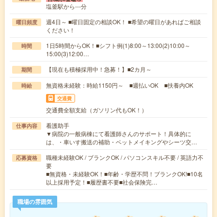
塩釜駅から---分
週4日～ ■曜日固定の相談OK！ ■希望の曜日があればご相談
曜日頻度
ください！
1日5時間からOK！■シフト例(1)8:00～13:00(2)10:00～
時間
15:00(3)12:00…
【現在も積極採用中！急募！】■2カ月～
期間
無資格未経験：時給1150円～ ■週払いOK ■扶養内OK
時給
交通費
交通費全額支給（ガソリン代もOK！）
看護助手
仕事内容
▼病院の一般病棟にて看護師さんのサポート！具体的に
は、・車いす搬送の補助・ベットメイキングやシーツ交…
職種未経験OK / ブランクOK / パソコンスキル不要 / 英語力不
応募資格
要
■無資格・未経験OK！■年齢・学歴不問！ブランクOK!■10名
以上採用予定！■履歴書不要■社会保険完…
職場の雰囲気