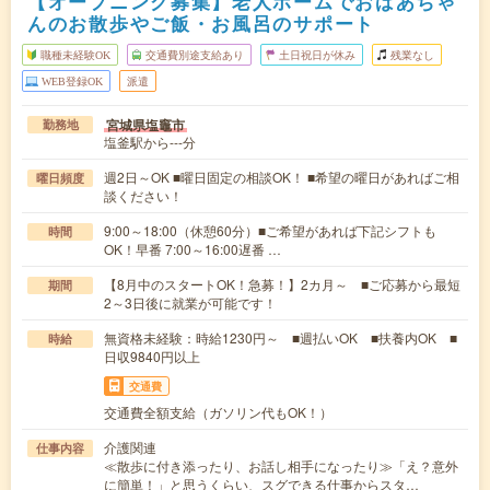
【オープニング募集】老人ホームでおばあちゃ
んのお散歩やご飯・お風呂のサポート
職種未経験OK
交通費別途支給あり
土日祝日が休み
残業なし
WEB登録OK
派遣
宮城県塩竈市
勤務地
塩釜駅から---分
週2日～OK ■曜日固定の相談OK！ ■希望の曜日があればご相
曜日頻度
談ください！
9:00～18:00（休憩60分）■ご希望があれば下記シフトも
時間
OK！早番 7:00～16:00遅番 …
【8月中のスタートOK！急募！】2カ月～ ■ご応募から最短
期間
2～3日後に就業が可能です！
無資格未経験：時給1230円～ ■週払いOK ■扶養内OK ■
時給
日収9840円以上
交通費
交通費全額支給（ガソリン代もOK！）
介護関連
仕事内容
≪散歩に付き添ったり、お話し相手になったり≫「え？意外
に簡単！」と思うくらい、スグできる仕事からスタ…