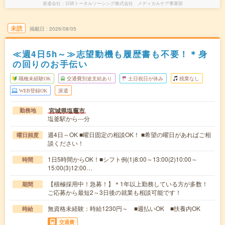
派遣会社
日研トータルソーシング株式会社 メディカルケア事業部
未読
掲載日
2026/08/05
≪週4日5h～≫志望動機も履歴書も不要！＊身
の回りのお手伝い
職種未経験OK
交通費別途支給あり
土日祝日が休み
残業なし
WEB登録OK
派遣
宮城県塩竈市
勤務地
塩釜駅から---分
週4日～OK ■曜日固定の相談OK！ ■希望の曜日があればご相
曜日頻度
談ください！
1日5時間からOK！■シフト例(1)8:00～13:00(2)10:00～
時間
15:00(3)12:00…
【積極採用中！急募！】＊1年以上勤務している方が多数！
期間
ご応募から最短2～3日後の就業も相談可能です！
無資格未経験：時給1230円～ ■週払いOK ■扶養内OK
時給
交通費