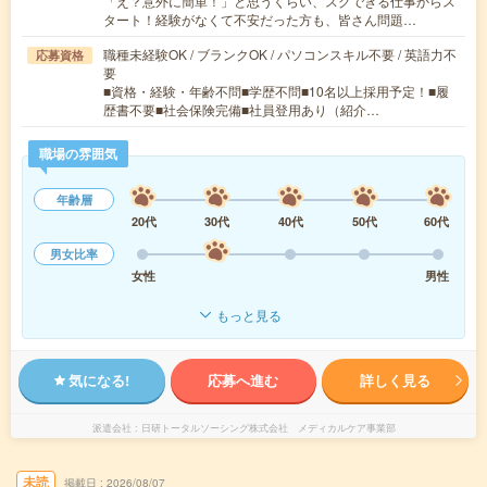
「え？意外に簡単！」と思うくらい、スグできる仕事からス
タート！経験がなくて不安だった方も、皆さん問題…
職種未経験OK / ブランクOK / パソコンスキル不要 / 英語力不
応募資格
要
■資格・経験・年齢不問■学歴不問■10名以上採用予定！■履
歴書不要■社会保険完備■社員登用あり（紹介…
職場の雰囲気
年齢層
20代
30代
40代
50代
60代
男女比率
女性
男性
もっと見る
気になる!
応募へ進む
詳しく見る
派遣会社
日研トータルソーシング株式会社 メディカルケア事業部
未読
掲載日
2026/08/07