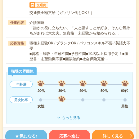
交通費
交通費全額支給（ガソリン代もOK！）
介護関連
仕事内容
「誰かの役に立ちたい」「人と話すことが好き」そんな気持
ちがあれば大丈夫。無資格・未経験から始められる…
職種未経験OK / ブランクOK / パソコンスキル不要 / 英語力不
応募資格
要
■資格・経験・年齢不問■学歴不問■10名以上採用予定！■履
歴書・志望動機不要■面談確約■社会保険完備…
職場の雰囲気
年齢層
20代
30代
40代
50代
60代
男女比率
女性
男性
もっと見る
気になる!
応募へ進む
詳しく見る