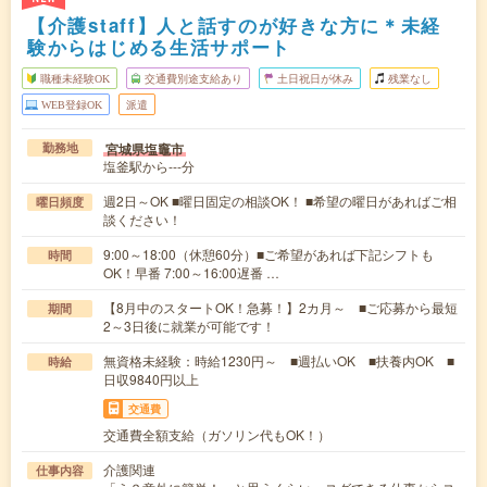
【介護staff】人と話すのが好きな方に＊未経
験からはじめる生活サポート
職種未経験OK
交通費別途支給あり
土日祝日が休み
残業なし
WEB登録OK
派遣
宮城県塩竈市
勤務地
塩釜駅から---分
週2日～OK ■曜日固定の相談OK！ ■希望の曜日があればご相
曜日頻度
談ください！
9:00～18:00（休憩60分）■ご希望があれば下記シフトも
時間
OK！早番 7:00～16:00遅番 …
【8月中のスタートOK！急募！】2カ月～ ■ご応募から最短
期間
2～3日後に就業が可能です！
無資格未経験：時給1230円～ ■週払いOK ■扶養内OK ■
時給
日収9840円以上
交通費
交通費全額支給（ガソリン代もOK！）
介護関連
仕事内容