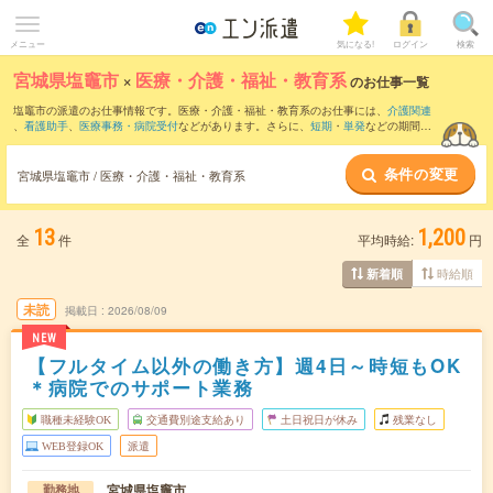
メニュー
気になる!
ログイン
検索
宮城県塩竈市
×
医療・介護・福祉・教育系
のお仕事一覧
塩竈市の派遣のお仕事情報です。医療・介護・福祉・教育系のお仕事には、
介護関連
、
看護助手
、
医療事務・病院受付
などがあります。さらに、
短期
・
単発
などの期間
や、
職種未経験OK
などのこだわり条件で絞り込んでいただけます。
条件の変更
宮城県塩竈市 / 医療・介護・福祉・教育系
13
1,200
全
件
平均時給:
円
時給順
新着順
未読
掲載日
2026/08/09
NEW
【フルタイム以外の働き方】週4日～時短もOK
＊病院でのサポート業務
職種未経験OK
交通費別途支給あり
土日祝日が休み
残業なし
WEB登録OK
派遣
宮城県塩竈市
勤務地