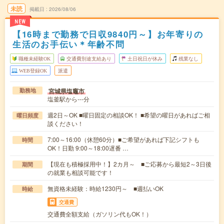
未読
掲載日
2026/08/06
NEW
【16時まで勤務で日収9840円～】お年寄りの
生活のお手伝い＊年齢不問
職種未経験OK
交通費別途支給あり
土日祝日が休み
残業なし
WEB登録OK
派遣
宮城県塩竈市
勤務地
塩釜駅から---分
週2日～OK ■曜日固定の相談OK！ ■希望の曜日があればご相
曜日頻度
談ください！
7:00～16:00（休憩60分）■ご希望があれば下記シフトも
時間
OK！日勤 9:00～18:00遅番 …
【現在も積極採用中！】2カ月～ ■ご応募から最短2～3日後
期間
の就業も相談可能です！
無資格未経験：時給1230円～ ■週払いOK
時給
交通費
交通費全額支給（ガソリン代もOK！）