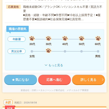
職種未経験OK / ブランクOK / パソコンスキル不要 / 英語力不
応募資格
要
■資格・経験・年齢不問■学歴不問■10名以上採用予定！■履
歴書不要■面談確約■社会保険完備■社員登用…
職場の雰囲気
年齢層
20代
30代
40代
50代
60代
男女比率
女性
男性
もっと見る
気になる!
応募へ進む
詳しく見る
派遣会社
日研トータルソーシング株式会社 メディカルケア事業部
未読
掲載日
2026/08/08
NEW