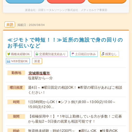
派遣会社
日研トータルソーシング株式会社 メディカルケア事業部
未読
掲載日
2026/08/04
≪ジモトで時短！！≫近所の施設で身の回りの
お手伝いなど
職種未経験OK
交通費別途支給あり
土日祝日が休み
残業なし
WEB登録OK
派遣
宮城県塩竈市
勤務地
塩釜駅から---分
週4日～ ■曜日固定の相談OK！ ■希望の曜日があればご相談
曜日頻度
ください！
1日5時間からOK！■シフト例(1)8:00～13:00(2)10:00～
時間
15:00(3)12:00…
【積極採用中！】＊1年以上勤務している方が多数！ご応募
期間
から最短2～3日後の就業も相談可能です！
無資格未経験：時給1230円～ ■週払いOK ■扶養内OK
時給