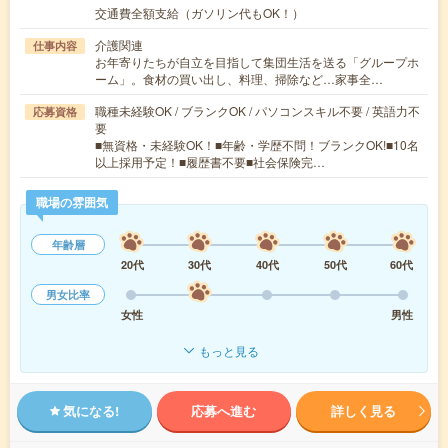
交通費全額支給（ガソリン代もOK！）
介護関連
仕事内容
お年寄りたちが自立を目指して集団生活を送る「グループホ
ーム」。食材の買い出し、料理、掃除など…家事全…
職種未経験OK / ブランクOK / パソコンスキル不要 / 英語力不
応募資格
要
■無資格・未経験OK！■年齢・学歴不問！ブランクOK!■10名
以上採用予定！■履歴書不要■社会保険完…
職場の雰囲気
年齢層
20代
30代
40代
50代
60代
男女比率
女性
男性
もっと見る
気になる!
応募へ進む
詳しく見る