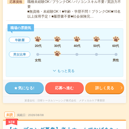
職種未経験OK / ブランクOK / パソコンスキル不要 / 英語力不
応募資格
要
■無資格・未経験OK！■年齢・学歴不問！ブランクOK!■10名
以上採用予定！■履歴書不要■社会保険完…
職場の雰囲気
年齢層
20代
30代
40代
50代
60代
男女比率
女性
男性
もっと見る
気になる!
応募へ進む
詳しく見る
派遣会社
日研トータルソーシング株式会社 メディカルケア事業部
未読
掲載日
2026/08/08
NEW