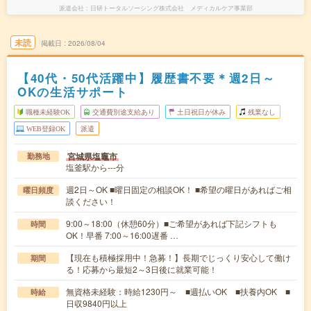
派遣会社
日研トータルソーシング株式会社 メディカルケア事業部
未読
掲載日
2026/08/04
【40代・50代活躍中】履歴書不要＊週2日～
OKの生活サポート
職種未経験OK
交通費別途支給あり
土日祝日が休み
残業なし
WEB登録OK
派遣
宮城県塩竈市
勤務地
塩釜駅から---分
週2日～OK ■曜日固定の相談OK！ ■希望の曜日があればご相
曜日頻度
談ください！
9:00～18:00（休憩60分）■ご希望があれば下記シフトも
時間
OK！早番 7:00～16:00遅番 …
【現在も積極採用中！急募！】長期でじっくり安心して働け
期間
る！応募から最短2～3日後に就業可能！
無資格未経験：時給1230円～ ■週払いOK ■扶養内OK ■
時給
日収9840円以上