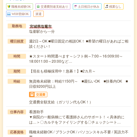
職種未経験OK
交通費別途支給あり
土日祝日が休み
残業なし
WEB登録OK
派遣
宮城県塩竈市
勤務地
塩釜駅から---分
週2日～OK ■曜日固定の相談OK！ ■希望の曜日があればご相
曜日頻度
談ください！
★スタート時間選べます～シフト例～7:00～16:009:00～
時間
18:0011:00～20:00など…
【現在も積極採用中！急募！】■2カ月～
期間
無資格未経験：時給1150円～ ■週払いOK ■扶養内OK ■
時給
日収9200円以上
交通費
交通費全額支給（ガソリン代もOK！）
看護助手
仕事内容
▼病院の一般病棟にて看護師さんのサポート！＜具体的に
は…＞〇カルテをファイリングする〇チェックシート…
職種未経験OK / ブランクOK / パソコンスキル不要 / 英語力不
応募資格
要