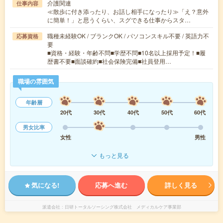
介護関連
仕事内容
≪散歩に付き添ったり、お話し相手になったり≫「え？意外
に簡単！」と思うくらい、スグできる仕事からスタ…
職種未経験OK / ブランクOK / パソコンスキル不要 / 英語力不
応募資格
要
■資格・経験・年齢不問■学歴不問■10名以上採用予定！■履
歴書不要■面談確約■社会保険完備■社員登用…
職場の雰囲気
年齢層
20代
30代
40代
50代
60代
男女比率
女性
男性
もっと見る
気になる!
応募へ進む
詳しく見る
派遣会社
日研トータルソーシング株式会社 メディカルケア事業部