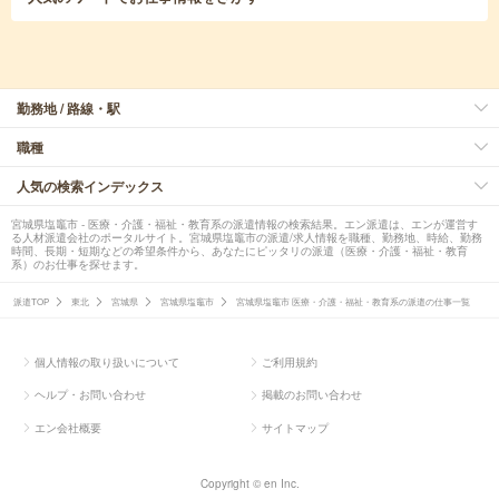
勤務地 / 路線・駅
職種
人気の検索インデックス
宮城県塩竈市 - 医療・介護・福祉・教育系の派遣情報の検索結果。エン派遣は、エンが運営す
る人材派遣会社のポータルサイト。宮城県塩竈市の派遣/求人情報を職種、勤務地、時給、勤務
時間、長期・短期などの希望条件から、あなたにピッタリの派遣（医療・介護・福祉・教育
系）のお仕事を探せます。
派遣TOP
東北
宮城県
宮城県塩竈市
宮城県塩竈市 医療・介護・福祉・教育系の派遣の仕事一覧
個人情報の取り扱いについて
ご利用規約
ヘルプ・お問い合わせ
掲載のお問い合わせ
エン会社概要
サイトマップ
Copyright © en Inc.