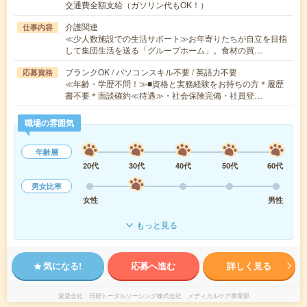
交通費全額支給（ガソリン代もOK！）
介護関連
仕事内容
≪少人数施設での生活サポート≫お年寄りたちが自立を目指
して集団生活を送る「グループホーム」。食材の買…
ブランクOK / パソコンスキル不要 / 英語力不要
応募資格
≪年齢・学歴不問！≫■資格と実務経験をお持ちの方＊履歴
書不要＊面談確約≪待遇≫・社会保険完備・社員登…
職場の雰囲気
年齢層
20代
30代
40代
50代
60代
男女比率
女性
男性
もっと見る
気になる!
応募へ進む
詳しく見る
派遣会社
日研トータルソーシング株式会社 メディカルケア事業部