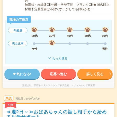
無資格・未経験OK年齢・学歴不問 ブランクOK★10名以上
採用予定履歴書は不要です。少しでも興味があ…
職場の雰囲気
年齢層
20代
30代
40代
50代
60代
男女比率
女性
男性
もっと見る
気になる!
応募へ進む
詳しく見る
派遣会社
日研トータルソーシング株式会社 メディカルケア事業部
未読
掲載日
2026/08/09
NEW
≪週2日～≫おばあちゃんの話し相手から始め
る生活サポート