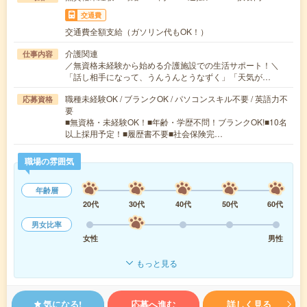
交通費
交通費全額支給（ガソリン代もOK！）
介護関連
仕事内容
／無資格未経験から始める介護施設での生活サポート！＼
「話し相手になって、うんうんとうなずく」「天気が…
職種未経験OK / ブランクOK / パソコンスキル不要 / 英語力不
応募資格
要
■無資格・未経験OK！■年齢・学歴不問！ブランクOK!■10名
以上採用予定！■履歴書不要■社会保険完…
職場の雰囲気
年齢層
20代
30代
40代
50代
60代
男女比率
女性
男性
もっと見る
気になる!
応募へ進む
詳しく見る