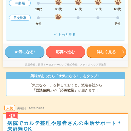
年齢層
20代
30代
40代
50代
60代
男女比率
女性
男性
もっと見る
気になる!
応募へ進む
詳しく見る
派遣会社
日研トータルソーシング株式会社 メディカルケア事業部
興味があったら「★気になる！」をタップ！
「気になる！」を押しておくと、派遣会社から
「面談確約」
や
「応募歓迎」
が届きます！
未読
掲載日
2026/08/09
NEW
病院でカルテ整理や患者さんの生活サポート＊
未経験OK