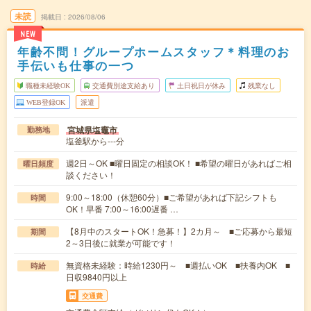
未読
掲載日
2026/08/06
NEW
年齢不問！グループホームスタッフ＊料理のお
手伝いも仕事の一つ
職種未経験OK
交通費別途支給あり
土日祝日が休み
残業なし
WEB登録OK
派遣
宮城県塩竈市
勤務地
塩釜駅から---分
週2日～OK ■曜日固定の相談OK！ ■希望の曜日があればご相
曜日頻度
談ください！
9:00～18:00（休憩60分）■ご希望があれば下記シフトも
時間
OK！早番 7:00～16:00遅番 …
【8月中のスタートOK！急募！】2カ月～ ■ご応募から最短
期間
2～3日後に就業が可能です！
無資格未経験：時給1230円～ ■週払いOK ■扶養内OK ■
時給
日収9840円以上
交通費