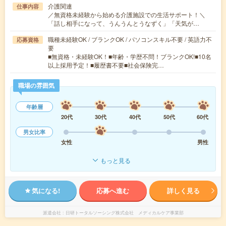
介護関連
仕事内容
／無資格未経験から始める介護施設での生活サポート！＼
「話し相手になって、うんうんとうなずく」「天気が…
職種未経験OK / ブランクOK / パソコンスキル不要 / 英語力不
応募資格
要
■無資格・未経験OK！■年齢・学歴不問！ブランクOK!■10名
以上採用予定！■履歴書不要■社会保険完…
職場の雰囲気
年齢層
20代
30代
40代
50代
60代
男女比率
女性
男性
もっと見る
気になる!
応募へ進む
詳しく見る
派遣会社
日研トータルソーシング株式会社 メディカルケア事業部