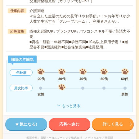
交通費全額支給（ガソリン代もOK！）
介護関連
仕事内容
≪自立した生活のための見守りやお手伝い！≫お年寄りが少
人数で生活する「グループホーム」。利用者さんが…
職種未経験OK / ブランクOK / パソコンスキル不要 / 英語力不
応募資格
要
■資格・経験・年齢不問■学歴不問■10名以上採用予定！■履
歴書不要■面談確約■社会保険完備■社員登用…
職場の雰囲気
年齢層
20代
30代
40代
50代
60代
男女比率
女性
男性
もっと見る
気になる!
応募へ進む
詳しく見る
派遣会社
日研トータルソーシング株式会社 メディカルケア事業部