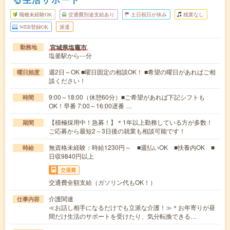
職種未経験OK
交通費別途支給あり
土日祝日が休み
残業なし
WEB登録OK
派遣
宮城県塩竈市
勤務地
塩釜駅から---分
週2日～OK ■曜日固定の相談OK！ ■希望の曜日があればご相
曜日頻度
談ください！
9:00～18:00（休憩60分）■ご希望があれば下記シフトも
時間
OK！早番 7:00～16:00遅番 …
【積極採用中！急募！】＊1年以上勤務している方が多数！
期間
ご応募から最短2～3日後の就業も相談可能です！
無資格未経験：時給1230円～ ■週払いOK ■扶養内OK ■
時給
日収9840円以上
交通費
交通費全額支給（ガソリン代もOK！）
介護関連
仕事内容
≪お話し相手になるだけでも立派な介護！≫＊お年寄りが昼
間だけ生活のサポートを受けたり、気分転換できる…