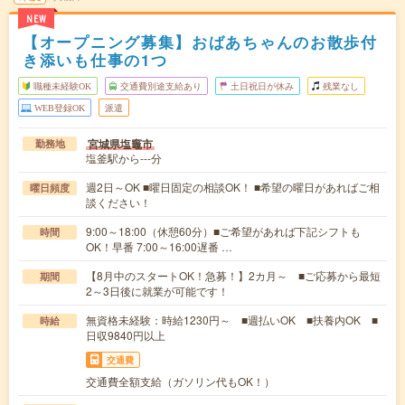
NEW
【オープニング募集】おばあちゃんのお散歩付
き添いも仕事の1つ
職種未経験OK
交通費別途支給あり
土日祝日が休み
残業なし
WEB登録OK
派遣
宮城県塩竈市
勤務地
塩釜駅から---分
週2日～OK ■曜日固定の相談OK！ ■希望の曜日があればご相
曜日頻度
談ください！
9:00～18:00（休憩60分）■ご希望があれば下記シフトも
時間
OK！早番 7:00～16:00遅番 …
【8月中のスタートOK！急募！】2カ月～ ■ご応募から最短
期間
2～3日後に就業が可能です！
無資格未経験：時給1230円～ ■週払いOK ■扶養内OK ■
時給
日収9840円以上
交通費
交通費全額支給（ガソリン代もOK！）