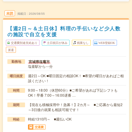
未読
掲載日
2026/08/05
【週2日～＆土日休】料理の手伝いなど少人数
の施設で自立を支援
交通費別途支給あり
土日祝日が休み
残業なし
WEB登録OK
派遣
宮城県塩竈市
勤務地
塩釜駅から---分
週2日～OK ■曜日固定の相談OK！ ■希望の曜日があればご相
曜日頻度
談ください！
9:00～18:00（休憩60分）■ご希望があれば下記シフトも
時間
OK！早番 7:00～16:00遅番 …
【現在も積極採用中！急募！】2カ月～ ■ご応募から最短2
期間
～3日後の就業も相談可能です！
時給1310円～ ■週払いOK
時給
交通費