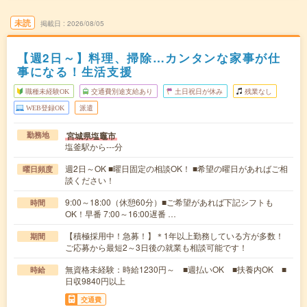
未読
掲載日
2026/08/05
【週2日～】料理、掃除…カンタンな家事が仕
事になる！生活支援
職種未経験OK
交通費別途支給あり
土日祝日が休み
残業なし
WEB登録OK
派遣
宮城県塩竈市
勤務地
塩釜駅から---分
週2日～OK ■曜日固定の相談OK！ ■希望の曜日があればご相
曜日頻度
談ください！
9:00～18:00（休憩60分）■ご希望があれば下記シフトも
時間
OK！早番 7:00～16:00遅番 …
【積極採用中！急募！】＊1年以上勤務している方が多数！
期間
ご応募から最短2～3日後の就業も相談可能です！
無資格未経験：時給1230円～ ■週払いOK ■扶養内OK ■
時給
日収9840円以上
交通費