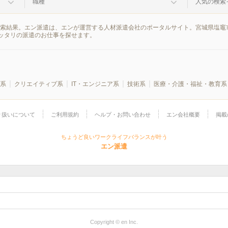
職種
人気の検索
検索結果。エン派遣は、エンが運営する人材派遣会社のポータルサイト。宮城県塩竈
ッタリの派遣のお仕事を探せます。
系
クリエイティブ系
IT・エンジニア系
技術系
医療・介護・福祉・教育系
り扱いについて
ご利用規約
ヘルプ・お問い合わせ
エン会社概要
掲載
ちょうど良いワークライフバランスが叶う
エン派遣
Copyright © en Inc.