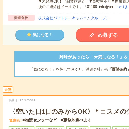
▼未経験OK！（副業歓迎☆）▼高校生不可▼携帯電
後のご連絡はメールです。「81100_info@ca…
つづき
派遣会社
株式会社バイトレ（キャムコムグループ）
応募する
気になる！
興味があったら「★気になる！」を
「気になる！」を押しておくと、派遣会社から
「面談確約
未読
掲載日
2026/08/02
〈空いた日1日のみからOK〉＊コスメの
■物流センターなど ■勤務地選べます
派遣先