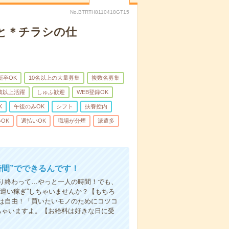
No.BTRTH8110418GT15
と＊チラシの仕
新卒OK
10名以上の大量募集
複数名募集
0歳以上活躍
しゅふ歓迎
WEB登録OK
K
午後のみOK
シフト
扶養控内
OK
週払いOK
職場が分煙
派遣多
時間”でできるんです！
り終わって…やっと一人の時間！でも、
遣い稼ぎ”しちゃいませんか？【もちろ
方は自由！「買いたいモノのためにコツコ
ちゃいますよ。【お給料は好きな日に受