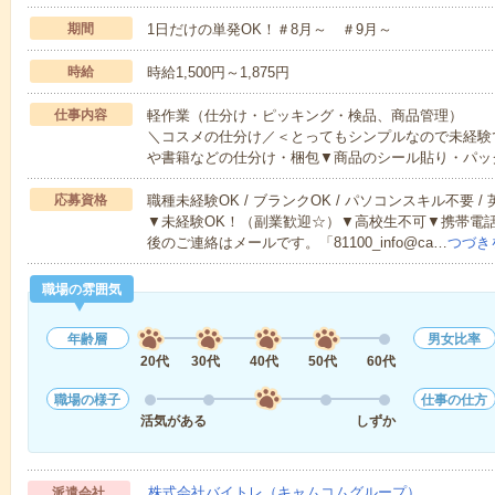
期間
1日だけの単発OK！＃8月～ ＃9月～
時給
時給1,500円～1,875円
仕事内容
軽作業（仕分け・ピッキング・検品、商品管理）
＼コスメの仕分け／＜とってもシンプルなので未経験
や書籍などの仕分け・梱包▼商品のシール貼り・パッ
応募資格
職種未経験OK / ブランクOK / パソコンスキル不要 /
▼未経験OK！（副業歓迎☆）▼高校生不可▼携帯電
後のご連絡はメールです。「81100_info@ca…
つづき
職場の雰囲気
年齢層
男女比率
20代
30代
40代
50代
60代
職場の様子
仕事の仕方
活気がある
しずか
株式会社バイトレ（キャムコムグループ）
派遣会社