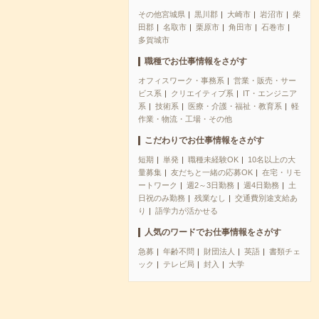
その他宮城県
黒川郡
大崎市
岩沼市
柴
田郡
名取市
栗原市
角田市
石巻市
多賀城市
職種でお仕事情報をさがす
オフィスワーク・事務系
営業・販売・サー
ビス系
クリエイティブ系
IT・エンジニア
系
技術系
医療・介護・福祉・教育系
軽
作業・物流・工場・その他
こだわりでお仕事情報をさがす
短期
単発
職種未経験OK
10名以上の大
量募集
友だちと一緒の応募OK
在宅・リモ
ートワーク
週2～3日勤務
週4日勤務
土
日祝のみ勤務
残業なし
交通費別途支給あ
り
語学力が活かせる
人気のワードでお仕事情報をさがす
急募
年齢不問
財団法人
英語
書類チェ
ック
テレビ局
封入
大学