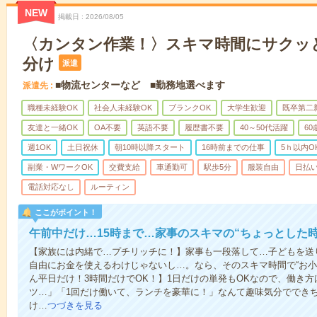
NEW
掲載日
2026/08/05
〈カンタン作業！〉スキマ時間にサクッ
分け
派遣
■物流センターなど ■勤務地選べます
派遣先
職種未経験OK
社会人未経験OK
ブランクOK
大学生歓迎
既卒第二
友達と一緒OK
OA不要
英語不要
履歴書不要
40～50代活躍
6
週1OK
土日祝休
朝10時以降スタート
16時前までの仕事
5ｈ以内O
副業・WワークOK
交費支給
車通勤可
駅歩5分
服装自由
日払い
電話対応なし
ルーティン
ここがポイント！
午前中だけ…15時まで…家事のスキマの“ちょっとした
【家族には内緒で…プチリッチに！】家事も一段落して…子どもを送
自由にお金を使えるわけじゃないし…。なら、そのスキマ時間で“お小
ん平日だけ！3時間だけでOK！】1日だけの単発もOKなので、働き
ツ…」「1回だけ働いて、ランチを豪華に！」なんて趣味気分ででき
け…
つづきを見る