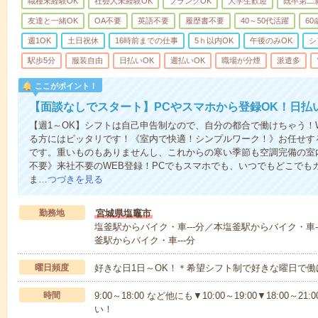
職種未経験OK
社会人未経験OK
ブランクOK
大学生歓迎
既卒第二
友達と一緒OK
OA不要
英語不要
履歴書不要
40～50代活躍
6
週1OK
土日祝休
16時前までの仕事
5ｈ以内OK
午後のみOK
シ
駅歩5分
服装自由
日払いOK
週払いOK
職場が分煙
派遣多
ここがポイント！
【面談なしでスタート】PCやスマホから登録OK！日払
【週1～OK】シフトは自己申告制なので、自分の都合で働けちゃう！
る方にはピッタリです！《室内で快適！シンプルワーク！》お任せす
です。重いものもありませんし、これからの寒い季節も空調完備の室
不要》来社不要のWEB登録！PCでもスマホでも、いつでもどこでも
ま…
つづきを見る
勤務地
宮城県塩竈市
塩釜駅からバイク・車---分／本塩釜駅からバイク・車-
釜駅からバイク・車---分
曜日頻度
好きな日1日～OK！＊希望シフト制で好きな曜日で働
時間
9:00～18:00 など他にも▼10:00～19:00▼18:0
い！