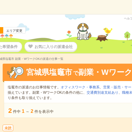
ヘル
エリア変更
た希望条件
お気に入りの派遣会社
城県塩竈市 副業・WワークOKの派遣の仕事一覧
宮城県塩竈市
副業・Wワーク
で
塩竈市の派遣のお仕事情報です。
オフィスワーク・事務系
、
営業・販売・サー
揃えています。副業・WワークOKの条件の他に、
交通費別途支給あり
、
職種未
り条件も取り揃えています。
2
1
2
件中
～
件を表示中
未読