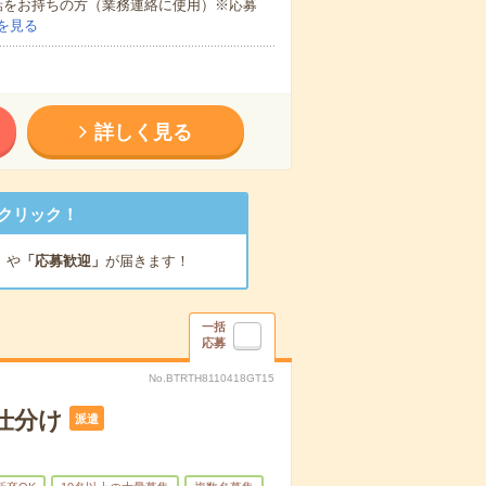
話をお持ちの方（業務連絡に使用）※応募
を見る
詳しく見る
クリック！
」
や
「応募歓迎」
が届きます！
一括
応募
No.BTRTH8110418GT15
仕分け
派遣