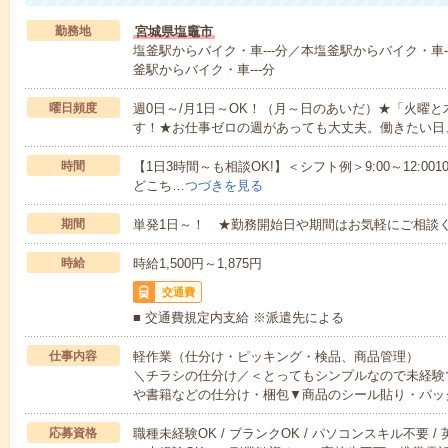
勤務地
宮城県塩竈市
塩釜駅からバイク・車---分／本塩釜駅からバイク・車-
釜駅からバイク・車---分
曜日頻度
週0日～/月1日～OK！（月～日のあいだ）★「火曜
す！★お仕事ゼロの週があっても大丈夫。働きたい日
時間
【1日3時間～も相談OK!】＜シフト例＞9:00～12:0010:00～1
どこち…
つづきを見る
期間
単発1日～！ ★勤務開始日や期間はお気軽にご相談く
時給
時給1,500円～1,875円
交通費
■ 交通費規定内支給 ※派遣先による
仕事内容
軽作業（仕分け・ピッキング・検品、商品管理）
＼チラシの仕分け／＜とってもシンプルなので未経験
や書籍などの仕分け・梱包▼商品のシール貼り・パッ
応募資格
職種未経験OK / ブランクOK / パソコンスキル不要 /