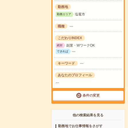
勤務地
塩竈市
勤務エリア
職種
---
こだわりINDEX
副業・WワークOK
絶対
---
できれば
キーワード
---
あなたのプロフィール
---
条件の変更
他の検索結果を見る
勤務地でお仕事情報をさがす