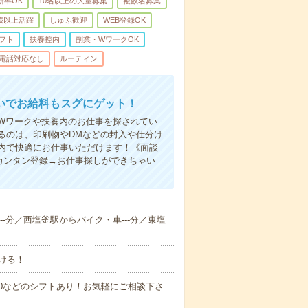
新卒OK
10名以上の大量募集
複数名募集
0歳以上活躍
しゅふ歓迎
WEB登録OK
フト
扶養控内
副業・WワークOK
電話対応なし
ルーティン
いでお給料もスグにゲット！
Wワークや扶養内のお仕事を探されてい
るのは、印刷物やDMなどの封入や仕分け
内で快適にお仕事いただけます！《面談
カンタン登録→お仕事探しができちゃい
--分／西塩釜駅からバイク・車---分／東塩
ける！
0～21:00などのシフトあり！お気軽にご相談下さ