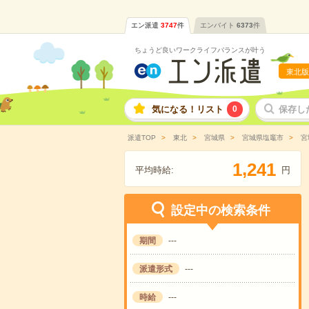
エン派遣
3747
件
エンバイト
6373
件
ちょうど良いワークライフバランスが叶う
東北版
気になる！リスト
0
保存し
派遣TOP
東北
宮城県
宮城県塩竈市
宮
,
1
2
4
1
平均時給:
円
設定中の検索条件
期間
---
派遣形式
---
時給
---