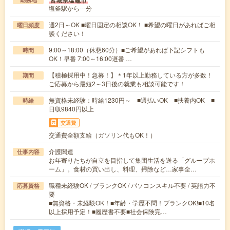
宮城県塩竈市
塩釜駅から---分
週2日～OK ■曜日固定の相談OK！ ■希望の曜日があればご相
曜日頻度
談ください！
9:00～18:00（休憩60分）■ご希望があれば下記シフトも
時間
OK！早番 7:00～16:00遅番 …
【積極採用中！急募！】＊1年以上勤務している方が多数！
期間
ご応募から最短2～3日後の就業も相談可能です！
無資格未経験：時給1230円～ ■週払いOK ■扶養内OK ■
時給
日収9840円以上
交通費
交通費全額支給（ガソリン代もOK！）
介護関連
仕事内容
お年寄りたちが自立を目指して集団生活を送る「グループホ
ーム」。食材の買い出し、料理、掃除など…家事全…
職種未経験OK / ブランクOK / パソコンスキル不要 / 英語力不
応募資格
要
■無資格・未経験OK！■年齢・学歴不問！ブランクOK!■10名
以上採用予定！■履歴書不要■社会保険完…