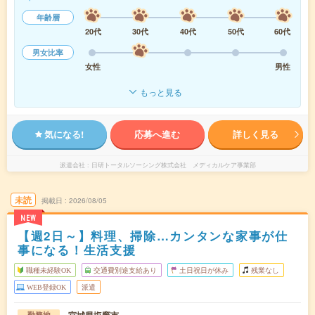
年齢層
20代
30代
40代
50代
60代
男女比率
女性
男性
もっと見る
気になる!
応募へ進む
詳しく見る
派遣会社
日研トータルソーシング株式会社 メディカルケア事業部
未読
掲載日
2026/08/05
NEW
【週2日～】料理、掃除…カンタンな家事が仕
事になる！生活支援
職種未経験OK
交通費別途支給あり
土日祝日が休み
残業なし
WEB登録OK
派遣
勤務地