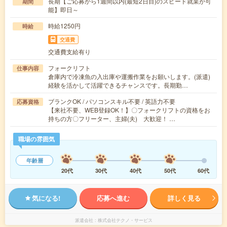
長期【ご応募から1週間以内(最短2日目)のスピード就業が可
期間
能】即日～
時給1250円
時給
交通費
交通費支給有り
フォークリフト
仕事内容
倉庫内で冷凍魚の入出庫や運搬作業をお願いします。(派遣)
経験を活かして活躍できるチャンスです。長期勤…
ブランクOK / パソコンスキル不要 / 英語力不要
応募資格
【来社不要、WEB登録OK！】〇フォークリフトの資格をお
持ちの方〇フリーター、主婦(夫) 大歓迎！ …
職場の雰囲気
年齢層
20代
30代
40代
50代
60代
気になる!
応募へ進む
詳しく見る
派遣会社
株式会社テクノ・サービス