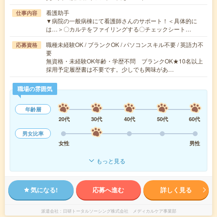
看護助手
仕事内容
▼病院の一般病棟にて看護師さんのサポート！＜具体的に
は…＞〇カルテをファイリングする〇チェックシート…
職種未経験OK / ブランクOK / パソコンスキル不要 / 英語力不
応募資格
要
無資格・未経験OK年齢・学歴不問 ブランクOK★10名以上
採用予定履歴書は不要です。少しでも興味があ…
職場の雰囲気
年齢層
20代
30代
40代
50代
60代
男女比率
女性
男性
もっと見る
気になる!
応募へ進む
詳しく見る
派遣会社
日研トータルソーシング株式会社 メディカルケア事業部