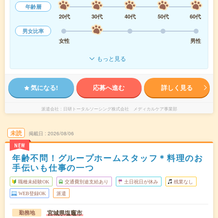
年齢層
20代
30代
40代
50代
60代
男女比率
女性
男性
もっと見る
気になる!
応募へ進む
詳しく見る
派遣会社
日研トータルソーシング株式会社 メディカルケア事業部
未読
掲載日
2026/08/06
NEW
年齢不問！グループホームスタッフ＊料理のお
手伝いも仕事の一つ
職種未経験OK
交通費別途支給あり
土日祝日が休み
残業なし
WEB登録OK
派遣
宮城県塩竈市
勤務地