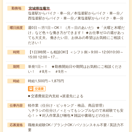
宮城県塩竈市
勤務地
塩釜駅からバイク・車---分／本塩釜駅からバイク・車---分／
西塩釜駅からバイク・車---分／東塩釜駅からバイク・車---分
週0日～/月1日～OK！ （月～日のあいだ） ★「火曜と木曜だ
曜日頻度
け」など色々な働き方ができます！ ★お仕事ゼロの週があっ
ても大丈夫。 働きたい日、お休みの希望はお気軽にご相談く
ださい！
【1日3時間～も相談OK!】＜シフト例＞9:00～12:0010:00～
時間
15:00 12:00～17…
単発1日～！ ★勤務開始日や期間はお気軽にご相談くださ
期間
い！ ＃8月～ ＃9月～
時給1,500円～1,875円
時給
交通費
■ 交通費規定内支給 ※派遣先による
軽作業（仕分け・ピッキング・検品、商品管理）
仕事内容
＼チラシの仕分け／＜とってもシンプルなので未経験でも安
心！＞▼封入作業及び梱包▼雑誌や書籍などの仕分…
職種未経験OK / ブランクOK / パソコンスキル不要 / 英語力不
応募資格
要