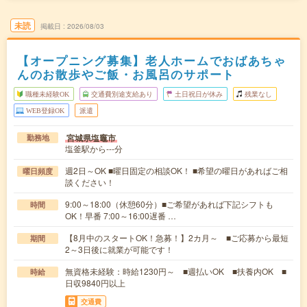
未読
掲載日
2026/08/03
【オープニング募集】老人ホームでおばあちゃ
んのお散歩やご飯・お風呂のサポート
職種未経験OK
交通費別途支給あり
土日祝日が休み
残業なし
WEB登録OK
派遣
宮城県塩竈市
勤務地
塩釜駅から---分
週2日～OK ■曜日固定の相談OK！ ■希望の曜日があればご相
曜日頻度
談ください！
9:00～18:00（休憩60分）■ご希望があれば下記シフトも
時間
OK！早番 7:00～16:00遅番 …
【8月中のスタートOK！急募！】2カ月～ ■ご応募から最短
期間
2～3日後に就業が可能です！
無資格未経験：時給1230円～ ■週払いOK ■扶養内OK ■
時給
日収9840円以上
交通費