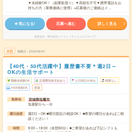
▼未経験OK！（副業歓迎☆）▼高校生不可▼携帯電話をお
持ちの方（業務連絡に使用）※応募後のご連絡はメ…
気になる!
応募へ進む
詳しく見る
派遣会社
株式会社バイトレ（キャムコムグループ）
未読
掲載日
2026/08/04
【40代・50代活躍中】履歴書不要＊週2日～
OKの生活サポート
職種未経験OK
交通費別途支給あり
土日祝日が休み
残業なし
WEB登録OK
派遣
宮城県塩竈市
勤務地
塩釜駅から---分
週2日～OK ■曜日固定の相談OK！ ■希望の曜日があればご相
曜日頻度
談ください！
9:00～18:00（休憩60分）■ご希望があれば下記シフトも
時間