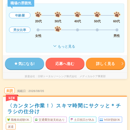
職場の雰囲気
年齢層
20代
30代
40代
50代
60代
男女比率
女性
男性
もっと見る
気になる!
応募へ進む
詳しく見る
派遣会社
日研トータルソーシング株式会社 メディカルケア事業部
未読
掲載日
2026/08/05
NEW
〈カンタン作業！〉スキマ時間にサクッと＊チ
ラシの仕分け
職種未経験OK
交通費別途支給あり
土日祝日が休み
WEB登録OK
派遣