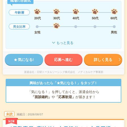
職場の雰囲気
年齢層
20代
30代
40代
50代
60代
男女比率
女性
男性
もっと見る
気になる!
応募へ進む
詳しく見る
派遣会社
日研トータルソーシング株式会社 メディカルケア事業部
興味があったら「★気になる！」をタップ！
「気になる！」を押しておくと、派遣会社から
「面談確約」
や
「応募歓迎」
が届きます！
未読
掲載日
2026/08/07
NEW