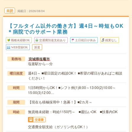
未読
掲載日
2026/08/04
【フルタイム以外の働き方】週4日～時短もOK
＊病院でのサポート業務
職種未経験OK
交通費別途支給あり
土日祝日が休み
残業なし
WEB登録OK
派遣
宮城県塩竈市
勤務地
塩釜駅から---分
週4日～ ■曜日固定の相談OK！ ■希望の曜日があればご相談
曜日頻度
ください！
1日5時間からOK！■シフト例(1)8:00～13:00(2)10:00～
時間
15:00(3)12:00…
【現在も積極採用中！急募！】■2カ月～
期間
無資格未経験：時給1150円～ ■週払いOK ■扶養内OK
時給
交通費
交通費全額支給（ガソリン代もOK！）