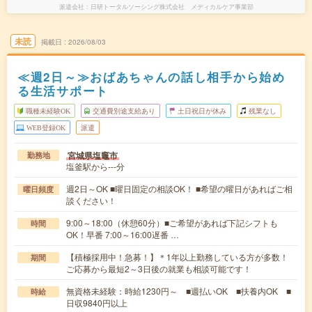
派遣会社
日研トータルソーシング株式会社 メディカルケア事業部
未読
掲載日
2026/08/03
≪週2日～≫おばあちゃんの話し相手から始め
る生活サポート
職種未経験OK
交通費別途支給あり
土日祝日が休み
残業なし
WEB登録OK
派遣
宮城県塩竈市
勤務地
塩釜駅から---分
週2日～OK ■曜日固定の相談OK！ ■希望の曜日があればご相
曜日頻度
談ください！
9:00～18:00（休憩60分）■ご希望があれば下記シフトも
時間
OK！早番 7:00～16:00遅番 …
【積極採用中！急募！】＊1年以上勤務している方が多数！
期間
ご応募から最短2～3日後の就業も相談可能です！
無資格未経験：時給1230円～ ■週払いOK ■扶養内OK ■
時給
日収9840円以上