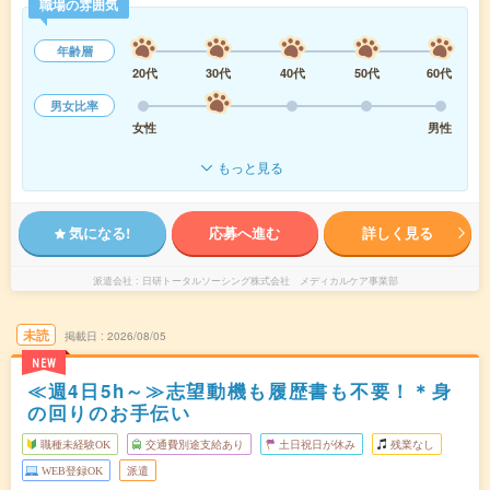
職場の雰囲気
年齢層
20代
30代
40代
50代
60代
男女比率
女性
男性
もっと見る
気になる!
応募へ進む
詳しく見る
派遣会社
日研トータルソーシング株式会社 メディカルケア事業部
未読
掲載日
2026/08/05
NEW
≪週4日5h～≫志望動機も履歴書も不要！＊身
の回りのお手伝い
職種未経験OK
交通費別途支給あり
土日祝日が休み
残業なし
WEB登録OK
派遣