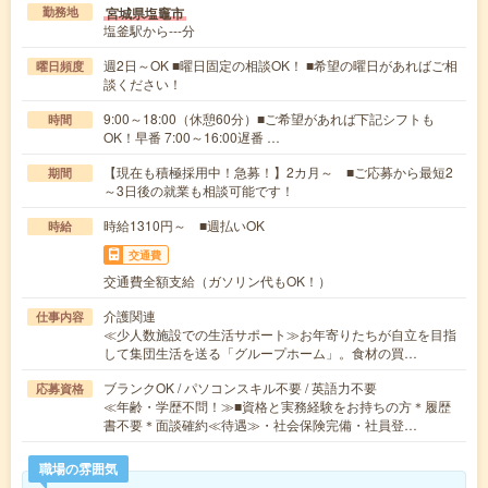
宮城県塩竈市
勤務地
塩釜駅から---分
週2日～OK ■曜日固定の相談OK！ ■希望の曜日があればご相
曜日頻度
談ください！
9:00～18:00（休憩60分）■ご希望があれば下記シフトも
時間
OK！早番 7:00～16:00遅番 …
【現在も積極採用中！急募！】2カ月～ ■ご応募から最短2
期間
～3日後の就業も相談可能です！
時給1310円～ ■週払いOK
時給
交通費
交通費全額支給（ガソリン代もOK！）
介護関連
仕事内容
≪少人数施設での生活サポート≫お年寄りたちが自立を目指
して集団生活を送る「グループホーム」。食材の買…
ブランクOK / パソコンスキル不要 / 英語力不要
応募資格
≪年齢・学歴不問！≫■資格と実務経験をお持ちの方＊履歴
書不要＊面談確約≪待遇≫・社会保険完備・社員登…
職場の雰囲気