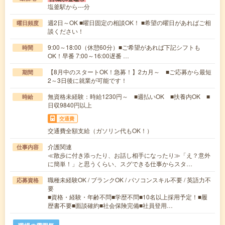
塩釜駅から---分
週2日～OK ■曜日固定の相談OK！ ■希望の曜日があればご相
曜日頻度
談ください！
9:00～18:00（休憩60分）■ご希望があれば下記シフトも
時間
OK！早番 7:00～16:00遅番 …
【8月中のスタートOK！急募！】2カ月～ ■ご応募から最短
期間
2～3日後に就業が可能です！
無資格未経験：時給1230円～ ■週払いOK ■扶養内OK ■
時給
日収9840円以上
交通費
交通費全額支給（ガソリン代もOK！）
介護関連
仕事内容
≪散歩に付き添ったり、お話し相手になったり≫「え？意外
に簡単！」と思うくらい、スグできる仕事からスタ…
職種未経験OK / ブランクOK / パソコンスキル不要 / 英語力不
応募資格
要
■資格・経験・年齢不問■学歴不問■10名以上採用予定！■履
歴書不要■面談確約■社会保険完備■社員登用…