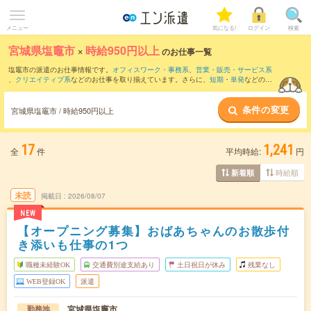
メニュー
気になる!
ログイン
検索
宮城県塩竈市
×
時給950円以上
のお仕事一覧
塩竈市の派遣のお仕事情報です。
オフィスワーク・事務系
、
営業・販売・サービス系
、
クリエイティブ系
などのお仕事を取り揃えています。さらに、
短期
・
単発
などの期
間や、
職種未経験OK
などのこだわり条件で絞り込んでいただけます。
条件の変更
時給
1050円以上
・
1800円以上
の求人はこちら
宮城県塩竈市 / 時給950円以上
当サイトでは法令を遵守し、最低賃金以上の求人のみを掲載しています。
17
1,241
全
件
平均時給:
円
時給順
新着順
未読
掲載日
2026/08/07
NEW
【オープニング募集】おばあちゃんのお散歩付
き添いも仕事の1つ
職種未経験OK
交通費別途支給あり
土日祝日が休み
残業なし
WEB登録OK
派遣
宮城県塩竈市
勤務地