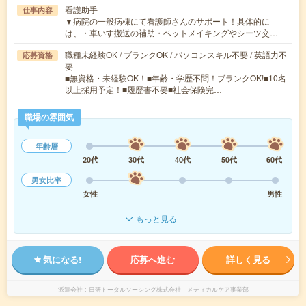
看護助手
仕事内容
▼病院の一般病棟にて看護師さんのサポート！具体的に
は、・車いす搬送の補助・ベットメイキングやシーツ交…
職種未経験OK / ブランクOK / パソコンスキル不要 / 英語力不
応募資格
要
■無資格・未経験OK！■年齢・学歴不問！ブランクOK!■10名
以上採用予定！■履歴書不要■社会保険完…
職場の雰囲気
年齢層
20代
30代
40代
50代
60代
男女比率
女性
男性
もっと見る
気になる!
応募へ進む
詳しく見る
派遣会社
日研トータルソーシング株式会社 メディカルケア事業部