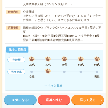
交通費全額支給（ガソリン代もOK！）
介護関連
仕事内容
≪散歩に付き添ったり、お話し相手になったり≫「え？意外
に簡単！」と思うくらい、スグできる仕事からスタ…
職種未経験OK / ブランクOK / パソコンスキル不要 / 英語力不
応募資格
要
■資格・経験・年齢不問■学歴不問■10名以上採用予定！■履
歴書不要■面談確約■社会保険完備■社員登用…
職場の雰囲気
年齢層
20代
30代
40代
50代
60代
男女比率
女性
男性
もっと見る
気になる!
応募へ進む
詳しく見る