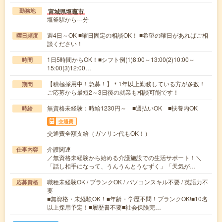
宮城県塩竈市
勤務地
塩釜駅から---分
週4日～OK ■曜日固定の相談OK！ ■希望の曜日があればご相
曜日頻度
談ください！
1日5時間からOK！■シフト例(1)8:00～13:00(2)10:00～
時間
15:00(3)12:00…
【積極採用中！急募！】＊1年以上勤務している方が多数！
期間
ご応募から最短2～3日後の就業も相談可能です！
無資格未経験：時給1230円～ ■週払いOK ■扶養内OK
時給
交通費
交通費全額支給（ガソリン代もOK！）
介護関連
仕事内容
／無資格未経験から始める介護施設での生活サポート！＼
「話し相手になって、うんうんとうなずく」「天気が…
職種未経験OK / ブランクOK / パソコンスキル不要 / 英語力不
応募資格
要
■無資格・未経験OK！■年齢・学歴不問！ブランクOK!■10名
以上採用予定！■履歴書不要■社会保険完…