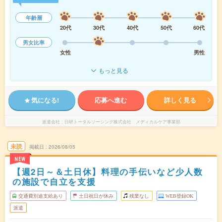
年齢層
20代
30代
40代
50代
60代
男女比率
女性
男性
もっと見る
気になる!
応募へ進む
詳しく見る
派遣会社
日研トータルソーシング株式会社 メディカルケア事業部
未読
掲載日
2026/08/05
NEW
【週2日～＆土日休】料理の手伝いなど少人数
の施設で自立を支援
交通費別途支給あり
土日祝日が休み
残業なし
WEB登録OK
派遣