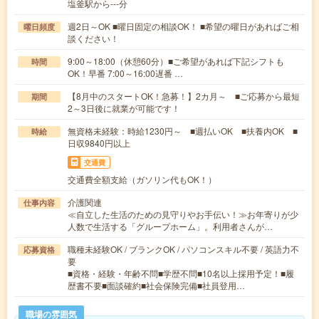
塩釜駅から---分
週2日～OK ■曜日固定の相談OK！ ■希望の曜日があればご相
曜日頻度
談ください！
9:00～18:00（休憩60分）■ご希望があれば下記シフトも
時間
OK！早番 7:00～16:00遅番 …
【8月中のスタートOK！急募！】2カ月～ ■ご応募から最短
期間
2～3日後に就業が可能です！
無資格未経験：時給1230円～ ■週払いOK ■扶養内OK ■
時給
日収9840円以上
交通費
交通費全額支給（ガソリン代もOK！）
介護関連
仕事内容
≪自立した生活のための見守りやお手伝い！≫お年寄りが少
人数で生活する「グループホーム」。利用者さんが…
職種未経験OK / ブランクOK / パソコンスキル不要 / 英語力不
応募資格
要
■資格・経験・年齢不問■学歴不問■10名以上採用予定！■履
歴書不要■面談確約■社会保険完備■社員登用…
職場の雰囲気