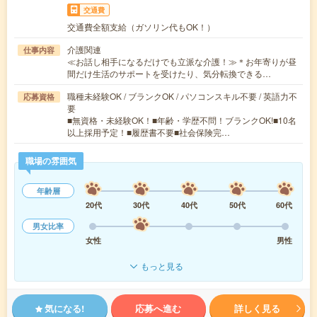
交通費
交通費全額支給（ガソリン代もOK！）
介護関連
仕事内容
≪お話し相手になるだけでも立派な介護！≫＊お年寄りが昼
間だけ生活のサポートを受けたり、気分転換できる…
職種未経験OK / ブランクOK / パソコンスキル不要 / 英語力不
応募資格
要
■無資格・未経験OK！■年齢・学歴不問！ブランクOK!■10名
以上採用予定！■履歴書不要■社会保険完…
職場の雰囲気
年齢層
20代
30代
40代
50代
60代
男女比率
女性
男性
もっと見る
気になる!
応募へ進む
詳しく見る