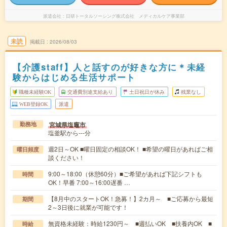
派遣会社
日研トータルソーシング株式会社 メディカルケア事業部
未読
掲載日
2026/08/03
【介護staff】人と話すのが好きな方に＊未経
験からはじめる生活サポート
職種未経験OK
交通費別途支給あり
土日祝日が休み
残業なし
WEB登録OK
派遣
宮城県塩竈市
勤務地
塩釜駅から---分
週2日～OK ■曜日固定の相談OK！ ■希望の曜日があればご相
曜日頻度
談ください！
9:00～18:00（休憩60分）■ご希望があれば下記シフトも
時間
OK！早番 7:00～16:00遅番 …
【8月中のスタートOK！急募！】2カ月～ ■ご応募から最短
期間
2～3日後に就業が可能です！
無資格未経験：時給1230円～ ■週払いOK ■扶養内OK ■
時給