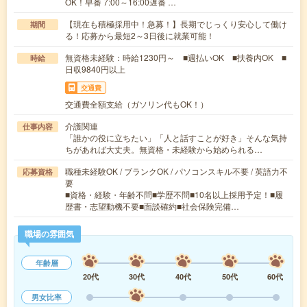
OK！早番 7:00～16:00遅番 …
【現在も積極採用中！急募！】長期でじっくり安心して働け
期間
る！応募から最短2～3日後に就業可能！
無資格未経験：時給1230円～ ■週払いOK ■扶養内OK ■
時給
日収9840円以上
交通費
交通費全額支給（ガソリン代もOK！）
介護関連
仕事内容
「誰かの役に立ちたい」「人と話すことが好き」そんな気持
ちがあれば大丈夫。無資格・未経験から始められる…
職種未経験OK / ブランクOK / パソコンスキル不要 / 英語力不
応募資格
要
■資格・経験・年齢不問■学歴不問■10名以上採用予定！■履
歴書・志望動機不要■面談確約■社会保険完備…
職場の雰囲気
年齢層
20代
30代
40代
50代
60代
男女比率