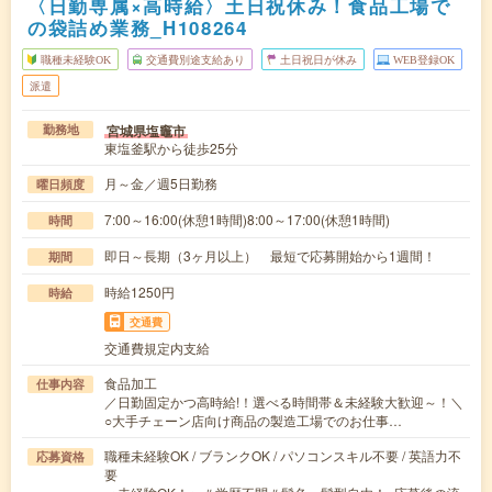
〈日勤専属×高時給〉土日祝休み！食品工場で
の袋詰め業務_H108264
職種未経験OK
交通費別途支給あり
土日祝日が休み
WEB登録OK
派遣
宮城県塩竈市
勤務地
東塩釜駅から徒歩25分
月～金／週5日勤務
曜日頻度
7:00～16:00(休憩1時間)8:00～17:00(休憩1時間)
時間
即日～長期（3ヶ月以上） 最短で応募開始から1週間！
期間
時給1250円
時給
交通費
交通費規定内支給
食品加工
仕事内容
／日勤固定かつ高時給!！選べる時間帯＆未経験大歓迎～！＼
○大手チェーン店向け商品の製造工場でのお仕事…
職種未経験OK / ブランクOK / パソコンスキル不要 / 英語力不
応募資格
要