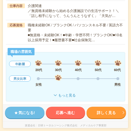
介護関連
仕事内容
／無資格未経験から始める介護施設での生活サポート！＼
「話し相手になって、うんうんとうなずく」「天気が…
職種未経験OK / ブランクOK / パソコンスキル不要 / 英語力不
応募資格
要
■無資格・未経験OK！■年齢・学歴不問！ブランクOK!■10名
以上採用予定！■履歴書不要■社会保険完…
職場の雰囲気
年齢層
20代
30代
40代
50代
60代
男女比率
女性
男性
もっと見る
気になる!
応募へ進む
詳しく見る
派遣会社
日研トータルソーシング株式会社 メディカルケア事業部