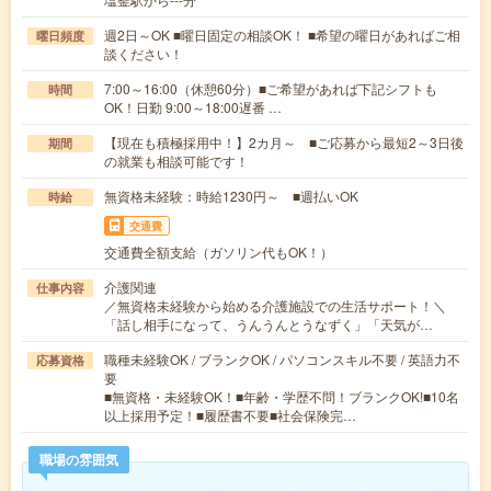
週2日～OK ■曜日固定の相談OK！ ■希望の曜日があればご相
曜日頻度
談ください！
7:00～16:00（休憩60分）■ご希望があれば下記シフトも
時間
OK！日勤 9:00～18:00遅番 …
【現在も積極採用中！】2カ月～ ■ご応募から最短2～3日後
期間
の就業も相談可能です！
無資格未経験：時給1230円～ ■週払いOK
時給
交通費
交通費全額支給（ガソリン代もOK！）
介護関連
仕事内容
／無資格未経験から始める介護施設での生活サポート！＼
「話し相手になって、うんうんとうなずく」「天気が…
職種未経験OK / ブランクOK / パソコンスキル不要 / 英語力不
応募資格
要
■無資格・未経験OK！■年齢・学歴不問！ブランクOK!■10名
以上採用予定！■履歴書不要■社会保険完…
職場の雰囲気