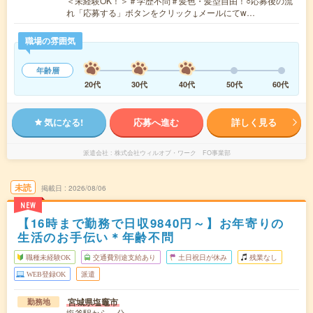
＜未経験OK！＞＃学歴不問＃髪色・髪型自由！○応募後の流
れ「応募する」ボタンをクリック↓メールにてw…
職場の雰囲気
年齢層
20代
30代
40代
50代
60代
気になる!
応募へ進む
詳しく見る
派遣会社
株式会社ウィルオブ・ワーク FO事業部
未読
掲載日
2026/08/06
NEW
【16時まで勤務で日収9840円～】お年寄りの
生活のお手伝い＊年齢不問
職種未経験OK
交通費別途支給あり
土日祝日が休み
残業なし
WEB登録OK
派遣
宮城県塩竈市
勤務地
塩釜駅から---分