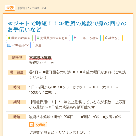
未読
掲載日
2026/08/04
≪ジモトで時短！！≫近所の施設で身の回りの
お手伝いなど
職種未経験OK
交通費別途支給あり
土日祝日が休み
残業なし
WEB登録OK
派遣
宮城県塩竈市
勤務地
塩釜駅から---分
週4日～ ■曜日固定の相談OK！ ■希望の曜日があればご相談
曜日頻度
ください！
1日5時間からOK！■シフト例(1)8:00～13:00(2)10:00～
時間
15:00(3)12:00…
【積極採用中！】＊1年以上勤務している方が多数！ご応募
期間
から最短2～3日後の就業も相談可能です！
無資格未経験：時給1230円～ ■週払いOK ■扶養内OK
時給
交通費
交通費全額支給（ガソリン代もOK！）