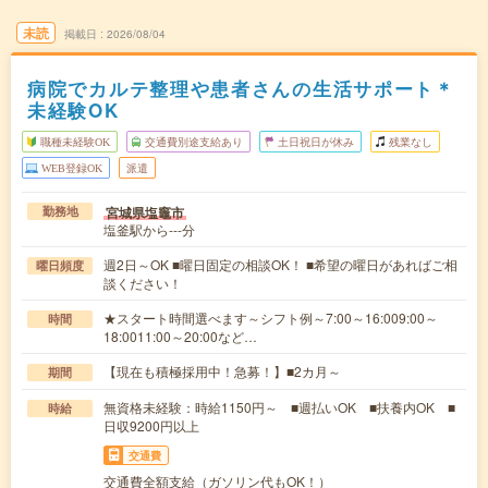
未読
掲載日
2026/08/04
病院でカルテ整理や患者さんの生活サポート＊
未経験OK
職種未経験OK
交通費別途支給あり
土日祝日が休み
残業なし
WEB登録OK
派遣
宮城県塩竈市
勤務地
塩釜駅から---分
週2日～OK ■曜日固定の相談OK！ ■希望の曜日があればご相
曜日頻度
談ください！
★スタート時間選べます～シフト例～7:00～16:009:00～
時間
18:0011:00～20:00など…
【現在も積極採用中！急募！】■2カ月～
期間
無資格未経験：時給1150円～ ■週払いOK ■扶養内OK ■
時給
日収9200円以上
交通費
交通費全額支給（ガソリン代もOK！）