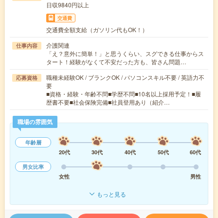
日収9840円以上
交通費
交通費全額支給（ガソリン代もOK！）
介護関連
仕事内容
「え？意外に簡単！」と思うくらい、スグできる仕事からス
タート！経験がなくて不安だった方も、皆さん問題…
職種未経験OK / ブランクOK / パソコンスキル不要 / 英語力不
応募資格
要
■資格・経験・年齢不問■学歴不問■10名以上採用予定！■履
歴書不要■社会保険完備■社員登用あり（紹介…
職場の雰囲気
年齢層
20代
30代
40代
50代
60代
男女比率
女性
男性
もっと見る