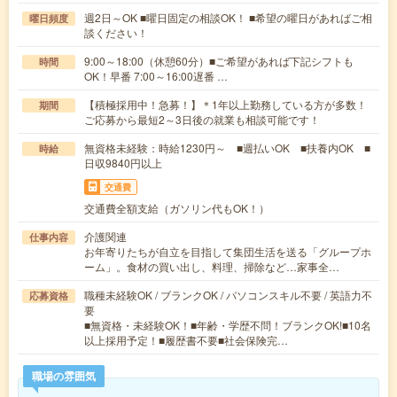
週2日～OK ■曜日固定の相談OK！ ■希望の曜日があればご相
曜日頻度
談ください！
9:00～18:00（休憩60分）■ご希望があれば下記シフトも
時間
OK！早番 7:00～16:00遅番 …
【積極採用中！急募！】＊1年以上勤務している方が多数！
期間
ご応募から最短2～3日後の就業も相談可能です！
無資格未経験：時給1230円～ ■週払いOK ■扶養内OK ■
時給
日収9840円以上
交通費
交通費全額支給（ガソリン代もOK！）
介護関連
仕事内容
お年寄りたちが自立を目指して集団生活を送る「グループホ
ーム」。食材の買い出し、料理、掃除など…家事全…
職種未経験OK / ブランクOK / パソコンスキル不要 / 英語力不
応募資格
要
■無資格・未経験OK！■年齢・学歴不問！ブランクOK!■10名
以上採用予定！■履歴書不要■社会保険完…
職場の雰囲気