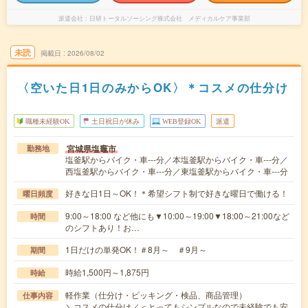
派遣会社
日研トータルソーシング株式会社 メディカルケア事業部
未読
掲載日
2026/08/02
〈空いた日1日のみからOK〉＊コスメの仕分け
職種未経験OK
土日祝日が休み
WEB登録OK
派遣
宮城県塩竈市
勤務地
塩釜駅からバイク・車---分／本塩釜駅からバイク・車---分／
西塩釜駅からバイク・車---分／東塩釜駅からバイク・車---分
好きな日1日～OK！＊希望シフト制で好きな曜日で働ける！
曜日頻度
9:00～18:00 など他にも▼10:00～19:00▼18:00～21:00など
時間
のシフトあり！お…
1日だけの単発OK！＃8月～ ＃9月～
期間
時給1,500円～1,875円
時給
軽作業（仕分け・ピッキング・検品、商品管理）
仕事内容
＼コスメの仕分け／＜とってもシンプルなので未経験でも安