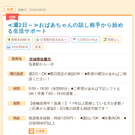
未読
掲載日
2026/08/03
NEW
≪週2日～≫おばあちゃんの話し相手から始め
る生活サポート
職種未経験OK
交通費別途支給あり
土日祝日が休み
残業なし
WEB登録OK
派遣
宮城県塩竈市
勤務地
塩釜駅から---分
週2日～OK ■曜日固定の相談OK！ ■希望の曜日があればご相
曜日頻度
談ください！
9:00～18:00（休憩60分）■ご希望があれば下記シフトも
時間
OK！早番 7:00～16:00遅番 …
【積極採用中！急募！】＊1年以上勤務している方が多数！
期間
ご応募から最短2～3日後の就業も相談可能です！
無資格未経験：時給1230円～ ■週払いOK ■扶養内OK ■
時給
日収9840円以上
交通費