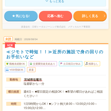
もっと見る
気になる!
応募へ進む
詳しく見る
派遣会社
日研トータルソーシング株式会社 メディカルケア事業部
未読
掲載日
2026/08/04
NEW
≪ジモトで時短！！≫近所の施設で身の回りの
お手伝いなど
職種未経験OK
交通費別途支給あり
土日祝日が休み
残業なし
WEB登録OK
派遣
宮城県塩竈市
勤務地
塩釜駅から---分
週4日～ ■曜日固定の相談OK！ ■希望の曜日があればご相談
曜日頻度
ください！
1日5時間からOK！■シフト例(1)8:00～13:00(2)10:00～
時間
15:00(3)12:00…