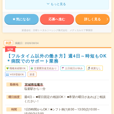
もっと見る
気になる!
応募へ進む
詳しく見る
派遣会社
日研トータルソーシング株式会社 メディカルケア事業部
未読
掲載日
2026/08/04
NEW
【フルタイム以外の働き方】週4日～時短もOK
＊病院でのサポート業務
職種未経験OK
交通費別途支給あり
土日祝日が休み
残業なし
WEB登録OK
派遣
宮城県塩竈市
勤務地
塩釜駅から---分
週4日～ ■曜日固定の相談OK！ ■希望の曜日があればご相談
曜日頻度
ください！
1日5時間からOK！■シフト例(1)8:00～13:00(2)10:00～
時間
15:00(3)12:00…