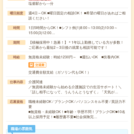
塩釜駅から---分
週4日～OK ■曜日固定の相談OK！ ■希望の曜日があればご相
曜日頻度
談ください！
1日5時間からOK！■シフト例(1)8:00～13:00(2)10:00～
時間
15:00(3)12:00…
【積極採用中！急募！】＊1年以上勤務している方が多数！
期間
ご応募から最短2～3日後の就業も相談可能です！
無資格未経験：時給1230円～ ■週払いOK ■扶養内OK
時給
交通費
交通費全額支給（ガソリン代もOK！）
介護関連
仕事内容
／無資格未経験から始める介護施設での生活サポート！＼
「話し相手になって、うんうんとうなずく」「天気が…
職種未経験OK / ブランクOK / パソコンスキル不要 / 英語力不
応募資格
要
■無資格・未経験OK！■年齢・学歴不問！ブランクOK!■10名
以上採用予定！■履歴書不要■社会保険完…
職場の雰囲気