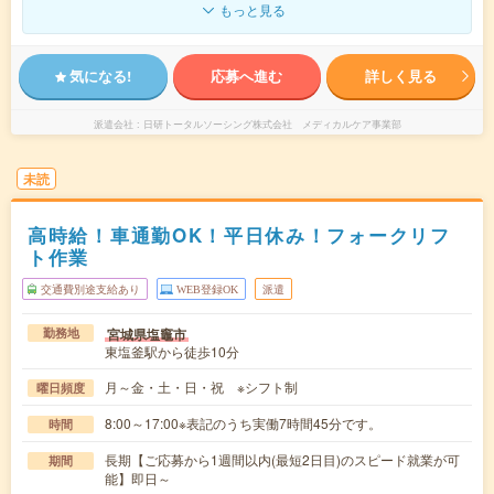
もっと見る
気になる!
応募へ進む
詳しく見る
派遣会社
日研トータルソーシング株式会社 メディカルケア事業部
未読
高時給！車通勤OK！平日休み！フォークリフ
ト作業
交通費別途支給あり
WEB登録OK
派遣
宮城県塩竈市
勤務地
東塩釜駅から徒歩10分
月～金・土・日・祝 ※シフト制
曜日頻度
8:00～17:00※表記のうち実働7時間45分です。
時間
長期【ご応募から1週間以内(最短2日目)のスピード就業が可
期間
能】即日～