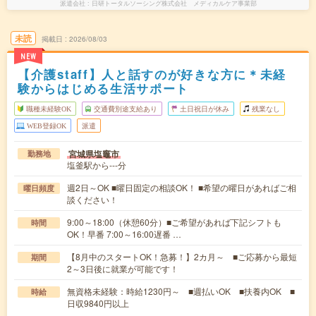
派遣会社
日研トータルソーシング株式会社 メディカルケア事業部
未読
掲載日
2026/08/03
NEW
【介護staff】人と話すのが好きな方に＊未経
験からはじめる生活サポート
職種未経験OK
交通費別途支給あり
土日祝日が休み
残業なし
WEB登録OK
派遣
宮城県塩竈市
勤務地
塩釜駅から---分
週2日～OK ■曜日固定の相談OK！ ■希望の曜日があればご相
曜日頻度
談ください！
9:00～18:00（休憩60分）■ご希望があれば下記シフトも
時間
OK！早番 7:00～16:00遅番 …
【8月中のスタートOK！急募！】2カ月～ ■ご応募から最短
期間
2～3日後に就業が可能です！
無資格未経験：時給1230円～ ■週払いOK ■扶養内OK ■
時給
日収9840円以上