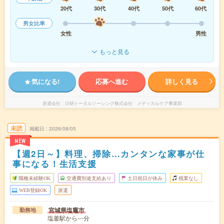
20代
30代
40代
50代
60代
男女比率
女性
男性
もっと見る
気になる!
応募へ進む
詳しく見る
派遣会社
日研トータルソーシング株式会社 メディカルケア事業部
未読
掲載日
2026/08/05
NEW
【週2日～】料理、掃除…カンタンな家事が仕
事になる！生活支援
職種未経験OK
交通費別途支給あり
土日祝日が休み
残業なし
WEB登録OK
派遣
宮城県塩竈市
勤務地
塩釜駅から---分