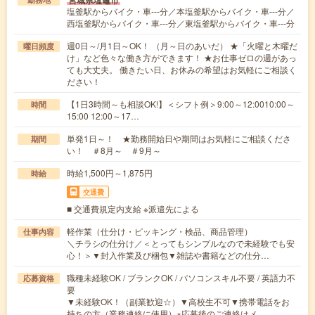
宮城県塩竈市
塩釜駅からバイク・車---分／本塩釜駅からバイク・車---分／
西塩釜駅からバイク・車---分／東塩釜駅からバイク・車---分
週0日～/月1日～OK！ （月～日のあいだ） ★「火曜と木曜だ
曜日頻度
け」など色々な働き方ができます！ ★お仕事ゼロの週があっ
ても大丈夫。 働きたい日、お休みの希望はお気軽にご相談く
ださい！
【1日3時間～も相談OK!】＜シフト例＞9:00～12:0010:00～
時間
15:00 12:00～17…
単発1日～！ ★勤務開始日や期間はお気軽にご相談くださ
期間
い！ ＃8月～ ＃9月～
時給1,500円～1,875円
時給
交通費
■ 交通費規定内支給 ※派遣先による
軽作業（仕分け・ピッキング・検品、商品管理）
仕事内容
＼チラシの仕分け／＜とってもシンプルなので未経験でも安
心！＞▼封入作業及び梱包▼雑誌や書籍などの仕分…
職種未経験OK / ブランクOK / パソコンスキル不要 / 英語力不
応募資格
要
▼未経験OK！（副業歓迎☆）▼高校生不可▼携帯電話をお
持ちの方（業務連絡に使用）※応募後のご連絡はメ…