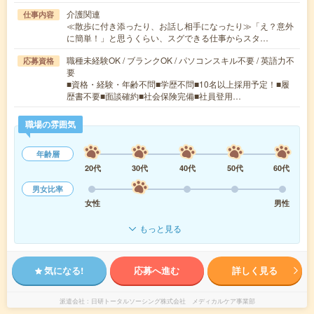
介護関連
仕事内容
≪散歩に付き添ったり、お話し相手になったり≫「え？意外
に簡単！」と思うくらい、スグできる仕事からスタ…
職種未経験OK / ブランクOK / パソコンスキル不要 / 英語力不
応募資格
要
■資格・経験・年齢不問■学歴不問■10名以上採用予定！■履
歴書不要■面談確約■社会保険完備■社員登用…
職場の雰囲気
年齢層
20代
30代
40代
50代
60代
男女比率
女性
男性
もっと見る
気になる!
応募へ進む
詳しく見る
派遣会社
日研トータルソーシング株式会社 メディカルケア事業部