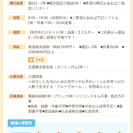
週2日～OK ■曜日固定の相談OK！ ■希望の曜日があればご相
曜日頻度
談ください！
9:00～18:00（休憩60分）■ご希望があれば下記シフトも
時間
OK！早番 7:00～16:00遅番 …
【8月中のスタートOK！急募！】2カ月～ ■ご応募から最短
期間
2～3日後に就業が可能です！
無資格未経験：時給1230円～ ■週払いOK ■扶養内OK ■
時給
日収9840円以上
交通費
交通費全額支給（ガソリン代もOK！）
介護関連
仕事内容
≪自立した生活のための見守りやお手伝い！≫お年寄りが少
人数で生活する「グループホーム」。利用者さんが…
職種未経験OK / ブランクOK / パソコンスキル不要 / 英語力不
応募資格
要
■資格・経験・年齢不問■学歴不問■10名以上採用予定！■履
歴書不要■面談確約■社会保険完備■社員登用…
職場の雰囲気