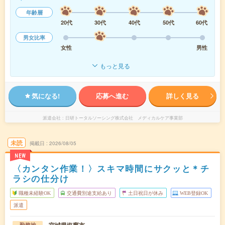
年齢層
20代
30代
40代
50代
60代
男女比率
女性
男性
もっと見る
気になる!
応募へ進む
詳しく見る
派遣会社
日研トータルソーシング株式会社 メディカルケア事業部
未読
掲載日
2026/08/05
NEW
〈カンタン作業！〉スキマ時間にサクッと＊チ
ラシの仕分け
職種未経験OK
交通費別途支給あり
土日祝日が休み
WEB登録OK
派遣
勤務地