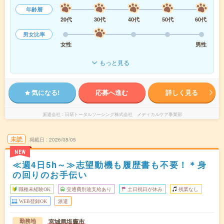
年齢層
20代
30代
40代
50代
60代
男女比率
女性
男性
もっと見る
気になる!
応募へ進む
詳しく見る
派遣会社
日研トータルソーシング株式会社 メディカルケア事業部
未読
掲載日
2026/08/05
NEW
≪週4日5h～≫志望動機も履歴書も不要！＊身
の回りのお手伝い
職種未経験OK
交通費別途支給あり
土日祝日が休み
残業なし
WEB登録OK
派遣
宮城県塩竈市
勤務地