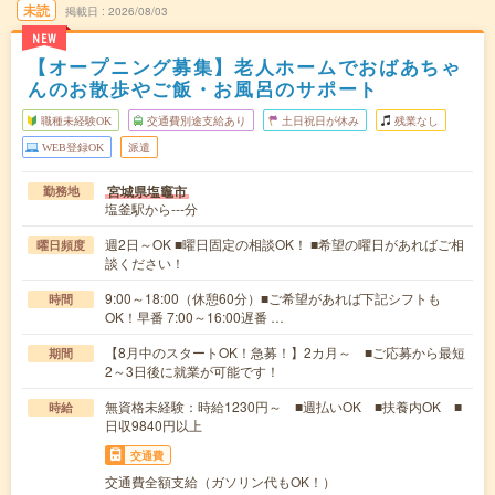
未読
掲載日
2026/08/03
NEW
【オープニング募集】老人ホームでおばあちゃ
んのお散歩やご飯・お風呂のサポート
職種未経験OK
交通費別途支給あり
土日祝日が休み
残業なし
WEB登録OK
派遣
宮城県塩竈市
勤務地
塩釜駅から---分
週2日～OK ■曜日固定の相談OK！ ■希望の曜日があればご相
曜日頻度
談ください！
9:00～18:00（休憩60分）■ご希望があれば下記シフトも
時間
OK！早番 7:00～16:00遅番 …
【8月中のスタートOK！急募！】2カ月～ ■ご応募から最短
期間
2～3日後に就業が可能です！
無資格未経験：時給1230円～ ■週払いOK ■扶養内OK ■
時給
日収9840円以上
交通費
交通費全額支給（ガソリン代もOK！）