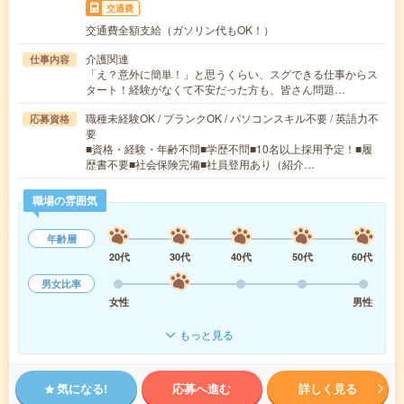
交通費
交通費全額支給（ガソリン代もOK！）
介護関連
仕事内容
「え？意外に簡単！」と思うくらい、スグできる仕事からス
タート！経験がなくて不安だった方も、皆さん問題…
職種未経験OK / ブランクOK / パソコンスキル不要 / 英語力不
応募資格
要
■資格・経験・年齢不問■学歴不問■10名以上採用予定！■履
歴書不要■社会保険完備■社員登用あり（紹介…
職場の雰囲気
年齢層
20代
30代
40代
50代
60代
男女比率
女性
男性
もっと見る
気になる!
応募へ進む
詳しく見る