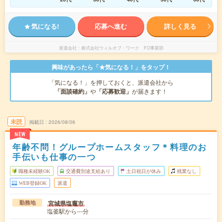
気になる!
応募へ進む
詳しく見る
派遣会社
株式会社ウィルオブ・ワーク FO事業部
興味があったら「★気になる！」をタップ！
「気になる！」を押しておくと、派遣会社から
「面談確約」
や
「応募歓迎」
が届きます！
未読
掲載日
2026/08/06
NEW
年齢不問！グループホームスタッフ＊料理のお
手伝いも仕事の一つ
職種未経験OK
交通費別途支給あり
土日祝日が休み
残業なし
WEB登録OK
派遣
宮城県塩竈市
勤務地
塩釜駅から---分