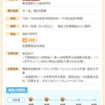
東塩釜駅から徒歩25分
月～金／週5日勤務
曜日頻度
7:00～16:00(休憩1時間)8:00～17:00(休憩1時間)
時間
即日～長期（3ヶ月以上） 最短で応募開始から1週間！
期間
時給1250円
時給
交通費
交通費規定内支給
食品加工
仕事内容
／日勤固定かつ高時給!！選べる時間帯＆未経験大歓迎～！＼
○大手チェーン店向け商品の製造工場でのお仕事…
職種未経験OK / ブランクOK / パソコンスキル不要 / 英語力不
応募資格
要
＜未経験OK！＞＃学歴不問＃髪色・髪型自由！○応募後の流
れ「応募する」ボタンをクリック↓メールにてw…
職場の雰囲気
年齢層
20代
30代
40代
50代
60代