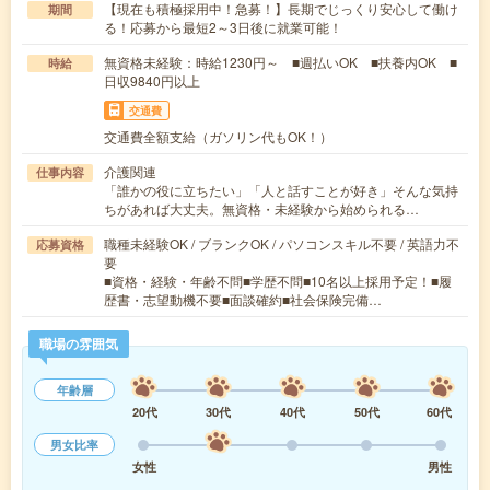
【現在も積極採用中！急募！】長期でじっくり安心して働け
期間
る！応募から最短2～3日後に就業可能！
無資格未経験：時給1230円～ ■週払いOK ■扶養内OK ■
時給
日収9840円以上
交通費
交通費全額支給（ガソリン代もOK！）
介護関連
仕事内容
「誰かの役に立ちたい」「人と話すことが好き」そんな気持
ちがあれば大丈夫。無資格・未経験から始められる…
職種未経験OK / ブランクOK / パソコンスキル不要 / 英語力不
応募資格
要
■資格・経験・年齢不問■学歴不問■10名以上採用予定！■履
歴書・志望動機不要■面談確約■社会保険完備…
職場の雰囲気
年齢層
20代
30代
40代
50代
60代
男女比率
女性
男性