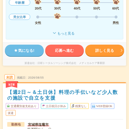
年齢層
20代
30代
40代
50代
60代
男女比率
女性
男性
もっと見る
気になる!
応募へ進む
詳しく見る
派遣会社
日研トータルソーシング株式会社 メディカルケア事業部
未読
掲載日
2026/08/05
NEW
【週2日～＆土日休】料理の手伝いなど少人数
の施設で自立を支援
交通費別途支給あり
土日祝日が休み
残業なし
WEB登録OK
派遣
宮城県塩竈市
勤務地
塩釜駅から---分