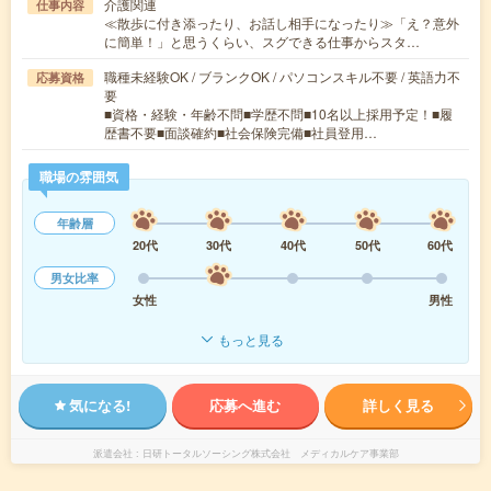
介護関連
仕事内容
≪散歩に付き添ったり、お話し相手になったり≫「え？意外
に簡単！」と思うくらい、スグできる仕事からスタ…
職種未経験OK / ブランクOK / パソコンスキル不要 / 英語力不
応募資格
要
■資格・経験・年齢不問■学歴不問■10名以上採用予定！■履
歴書不要■面談確約■社会保険完備■社員登用…
職場の雰囲気
年齢層
20代
30代
40代
50代
60代
男女比率
女性
男性
もっと見る
気になる!
応募へ進む
詳しく見る
派遣会社
日研トータルソーシング株式会社 メディカルケア事業部