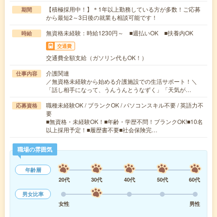
【積極採用中！】＊1年以上勤務している方が多数！ご応募
期間
から最短2～3日後の就業も相談可能です！
無資格未経験：時給1230円～ ■週払いOK ■扶養内OK
時給
交通費
交通費全額支給（ガソリン代もOK！）
介護関連
仕事内容
／無資格未経験から始める介護施設での生活サポート！＼
「話し相手になって、うんうんとうなずく」「天気が…
職種未経験OK / ブランクOK / パソコンスキル不要 / 英語力不
応募資格
要
■無資格・未経験OK！■年齢・学歴不問！ブランクOK!■10名
以上採用予定！■履歴書不要■社会保険完…
職場の雰囲気
年齢層
20代
30代
40代
50代
60代
男女比率
女性
男性