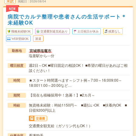
未読
掲載日
2026/08/04
NEW
病院でカルテ整理や患者さんの生活サポート＊
未経験OK
職種未経験OK
交通費別途支給あり
土日祝日が休み
残業なし
WEB登録OK
派遣
宮城県塩竈市
勤務地
塩釜駅から---分
週2日～OK ■曜日固定の相談OK！ ■希望の曜日があればご相
曜日頻度
談ください！
★スタート時間選べます～シフト例～7:00～16:009:00～
時間
18:0011:00～20:00など…
【現在も積極採用中！急募！】■2カ月～
期間
無資格未経験：時給1150円～ ■週払いOK ■扶養内OK ■
時給
日収9200円以上
交通費
交通費全額支給（ガソリン代もOK！）
看護助手
仕事内容