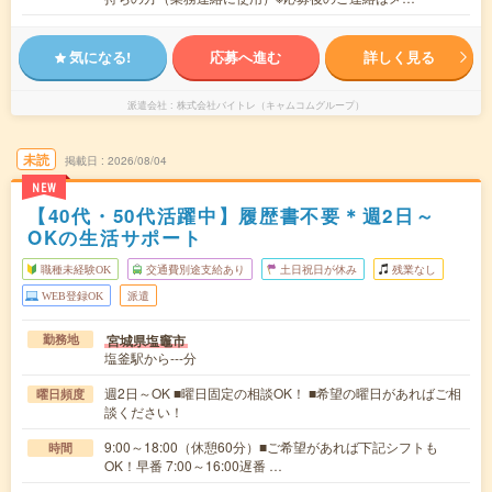
気になる!
応募へ進む
詳しく見る
派遣会社
株式会社バイトレ（キャムコムグループ）
未読
掲載日
2026/08/04
NEW
【40代・50代活躍中】履歴書不要＊週2日～
OKの生活サポート
職種未経験OK
交通費別途支給あり
土日祝日が休み
残業なし
WEB登録OK
派遣
宮城県塩竈市
勤務地
塩釜駅から---分
週2日～OK ■曜日固定の相談OK！ ■希望の曜日があればご相
曜日頻度
談ください！
9:00～18:00（休憩60分）■ご希望があれば下記シフトも
時間
OK！早番 7:00～16:00遅番 …