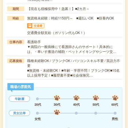
【現在も積極採用中！急募！】■2カ月～
期間
無資格未経験：時給1150円～ ■週払いOK ■扶養内OK
時給
交通費
交通費全額支給（ガソリン代もOK！）
看護助手
仕事内容
▼病院の一般病棟にて看護師さんのサポート！具体的に
は、・車いす搬送の補助・ベットメイキングやシーツ交…
職種未経験OK / ブランクOK / パソコンスキル不要 / 英語力不
応募資格
要
■無資格・未経験OK！■年齢・学歴不問！ブランクOK!■10名
以上採用予定！■履歴書不要■社会保険完…
職場の雰囲気
年齢層
20代
30代
40代
50代
60代
男女比率
女性
男性