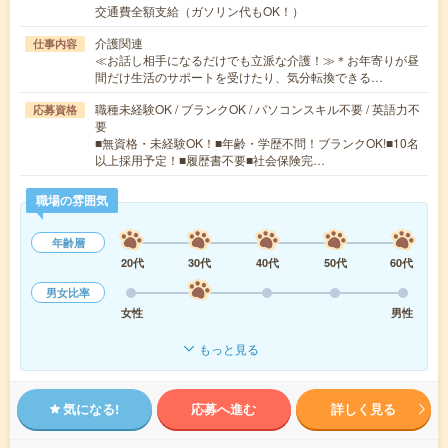
交通費全額支給（ガソリン代もOK！）
介護関連
仕事内容
≪お話し相手になるだけでも立派な介護！≫＊お年寄りが昼
間だけ生活のサポートを受けたり、気分転換できる…
職種未経験OK / ブランクOK / パソコンスキル不要 / 英語力不
応募資格
要
■無資格・未経験OK！■年齢・学歴不問！ブランクOK!■10名
以上採用予定！■履歴書不要■社会保険完…
職場の雰囲気
年齢層
20代
30代
40代
50代
60代
男女比率
女性
男性
もっと見る
気になる!
応募へ進む
詳しく見る