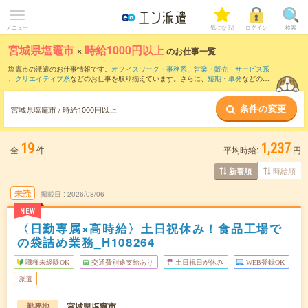
メニュー
気になる!
ログイン
検索
宮城県塩竈市
×
時給1000円以上
のお仕事一覧
塩竈市の派遣のお仕事情報です。
オフィスワーク・事務系
、
営業・販売・サービス系
、
クリエイティブ系
などのお仕事を取り揃えています。さらに、
短期
・
単発
などの期
間や、
職種未経験OK
などのこだわり条件で絞り込んでいただけます。
条件の変更
時給
1050円以上
・
1800円以上
の求人はこちら
宮城県塩竈市 / 時給1000円以上
当サイトでは法令を遵守し、最低賃金以上の求人のみを掲載しています。
19
1,237
全
件
平均時給:
円
時給順
新着順
未読
掲載日
2026/08/06
NEW
〈日勤専属×高時給〉土日祝休み！食品工場で
の袋詰め業務_H108264
職種未経験OK
交通費別途支給あり
土日祝日が休み
WEB登録OK
派遣
宮城県塩竈市
勤務地