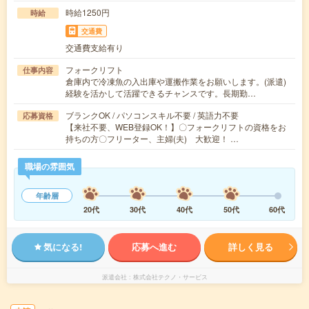
時給1250円
時給
交通費
交通費支給有り
フォークリフト
仕事内容
倉庫内で冷凍魚の入出庫や運搬作業をお願いします。(派遣)
経験を活かして活躍できるチャンスです。長期勤…
ブランクOK / パソコンスキル不要 / 英語力不要
応募資格
【来社不要、WEB登録OK！】〇フォークリフトの資格をお
持ちの方〇フリーター、主婦(夫) 大歓迎！ …
職場の雰囲気
年齢層
20代
30代
40代
50代
60代
気になる!
応募へ進む
詳しく見る
派遣会社
株式会社テクノ・サービス