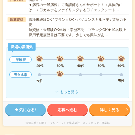
▼病院の一般病棟にて看護師さんのサポート！＜具体的に
は…＞〇カルテをファイリングする〇チェックシート…
職種未経験OK / ブランクOK / パソコンスキル不要 / 英語力不
応募資格
要
無資格・未経験OK年齢・学歴不問 ブランクOK★10名以上
採用予定履歴書は不要です。少しでも興味があ…
職場の雰囲気
年齢層
20代
30代
40代
50代
60代
男女比率
女性
男性
もっと見る
気になる!
応募へ進む
詳しく見る
派遣会社
日研トータルソーシング株式会社 メディカルケア事業部