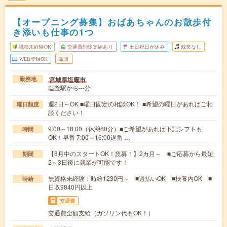
【オープニング募集】おばあちゃんのお散歩付
き添いも仕事の1つ
職種未経験OK
交通費別途支給あり
土日祝日が休み
残業なし
WEB登録OK
派遣
宮城県塩竈市
勤務地
塩釜駅から---分
週2日～OK ■曜日固定の相談OK！ ■希望の曜日があればご相
曜日頻度
談ください！
9:00～18:00（休憩60分）■ご希望があれば下記シフトも
時間
OK！早番 7:00～16:00遅番 …
【8月中のスタートOK！急募！】2カ月～ ■ご応募から最短
期間
2～3日後に就業が可能です！
無資格未経験：時給1230円～ ■週払いOK ■扶養内OK ■
時給
日収9840円以上
交通費
交通費全額支給（ガソリン代もOK！）