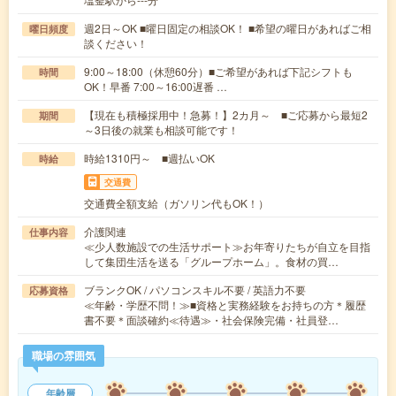
週2日～OK ■曜日固定の相談OK！ ■希望の曜日があればご相
曜日頻度
談ください！
9:00～18:00（休憩60分）■ご希望があれば下記シフトも
時間
OK！早番 7:00～16:00遅番 …
【現在も積極採用中！急募！】2カ月～ ■ご応募から最短2
期間
～3日後の就業も相談可能です！
時給1310円～ ■週払いOK
時給
交通費
交通費全額支給（ガソリン代もOK！）
介護関連
仕事内容
≪少人数施設での生活サポート≫お年寄りたちが自立を目指
して集団生活を送る「グループホーム」。食材の買…
ブランクOK / パソコンスキル不要 / 英語力不要
応募資格
≪年齢・学歴不問！≫■資格と実務経験をお持ちの方＊履歴
書不要＊面談確約≪待遇≫・社会保険完備・社員登…
職場の雰囲気
年齢層