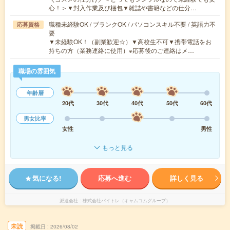
心！＞▼封入作業及び梱包▼雑誌や書籍などの仕分…
職種未経験OK / ブランクOK / パソコンスキル不要 / 英語力不
応募資格
要
▼未経験OK！（副業歓迎☆）▼高校生不可▼携帯電話をお
持ちの方（業務連絡に使用）※応募後のご連絡はメ…
職場の雰囲気
年齢層
20代
30代
40代
50代
60代
男女比率
女性
男性
もっと見る
気になる!
応募へ進む
詳しく見る
派遣会社
株式会社バイトレ（キャムコムグループ）
未読
掲載日
2026/08/02