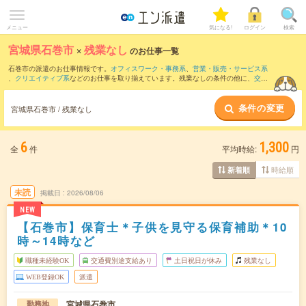
メニュー
気になる!
ログイン
検索
宮城県石巻市
×
残業なし
のお仕事一覧
石巻市の派遣のお仕事情報です。
オフィスワーク・事務系
、
営業・販売・サービス系
、
クリエイティブ系
などのお仕事を取り揃えています。残業なしの条件の他に、
交通
費別途支給あり
、
職種未経験OK
、
友だちと一緒の応募OK
などのこだわり条件も取り
揃えています。
条件の変更
宮城県石巻市 / 残業なし
6
1,300
全
件
平均時給:
円
時給順
新着順
未読
掲載日
2026/08/06
NEW
【石巻市】保育士＊子供を見守る保育補助＊10
時～14時など
職種未経験OK
交通費別途支給あり
土日祝日が休み
残業なし
WEB登録OK
派遣
宮城県石巻市
勤務地