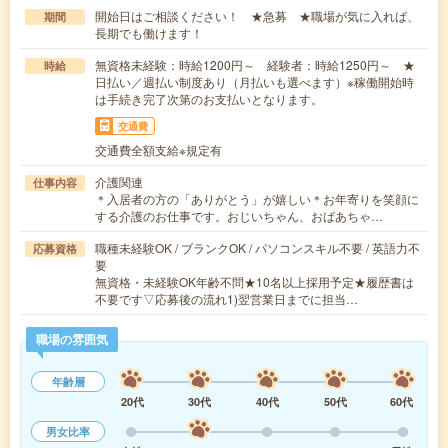
開始日はご相談ください！ ★急募 ★職場が気に入れば、
期間
長期でも働けます！
無資格未経験：時給1200円～ 経験者：時給1250円～ ★
時給
日払い／週払い制度あり（月払いも選べます）※稼働開始時
は手続き完了次第のお支払いとなります。
交通費
交通費全額支給※規定有
介護関連
仕事内容
＊入居者の方の「ありがとう」が嬉しい＊お年寄りを笑顔に
する介護のお仕事です。おじいちゃん、おばあちゃ…
職種未経験OK / ブランクOK / パソコンスキル不要 / 英語力不
応募資格
要
無資格・未経験OK年齢不問★10名以上採用予定★履歴書は
不要です▽応募後の流れ1)翌営業日までに担当…
職場の雰囲気
年齢層
20代
30代
40代
50代
60代
男女比率