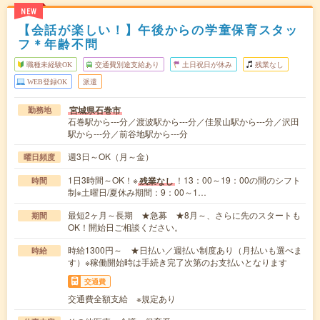
NEW
【会話が楽しい！】午後からの学童保育スタッ
フ＊年齢不問
職種未経験OK
交通費別途支給あり
土日祝日が休み
残業なし
WEB登録OK
派遣
宮城県石巻市
勤務地
石巻駅から---分／渡波駅から---分／佳景山駅から---分／沢田
駅から---分／前谷地駅から---分
週3日～OK（月～金）
曜日頻度
1日3時間～OK！※
！13：00～19：00の間のシフト
残業なし
時間
制※土曜日/夏休み期間：9：00～1…
最短2ヶ月～長期 ★急募 ★8月～、さらに先のスタートも
期間
OK！開始日ご相談ください。
時給1300円～ ★日払い／週払い制度あり（月払いも選べま
時給
す）※稼働開始時は手続き完了次第のお支払いとなります
交通費
交通費全額支給 ※規定あり