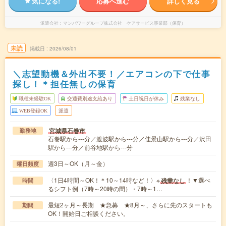
気になる!
応募へ進む
詳しく見る
派遣会社
マンパワーグループ株式会社 ケアサービス事業部（保育）
未読
掲載日
2026/08/01
＼志望動機＆外出不要！／エアコンの下で仕事
探し！＊担任無しの保育
職種未経験OK
交通費別途支給あり
土日祝日が休み
残業なし
WEB登録OK
派遣
宮城県石巻市
勤務地
石巻駅から---分／渡波駅から---分／佳景山駅から---分／沢田
駅から---分／前谷地駅から---分
週3日～OK（月～金）
曜日頻度
〈1日4時間～OK！＊10～14時など！〉※
！▼選べ
残業なし
時間
るシフト例（7時～20時の間）・7時～1…
最短2ヶ月～長期 ★急募 ★8月～、さらに先のスタートも
期間
OK！開始日ご相談ください。