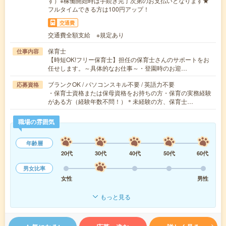
す）※稼働開始時は手続き完了次第のお支払いとなります★
フルタイムできる方は100円アップ！
交通費
交通費全額支給 ※規定あり
保育士
仕事内容
【時短OK!フリー保育士】担任の保育士さんのサポートをお
任せします。～具体的なお仕事～・登園時のお迎…
ブランクOK / パソコンスキル不要 / 英語力不要
応募資格
・保育士資格または保母資格をお持ちの方・保育の実務経験
がある方（経験年数不問！）＊未経験の方、保育士…
職場の雰囲気
年齢層
20代
30代
40代
50代
60代
男女比率
女性
男性
もっと見る