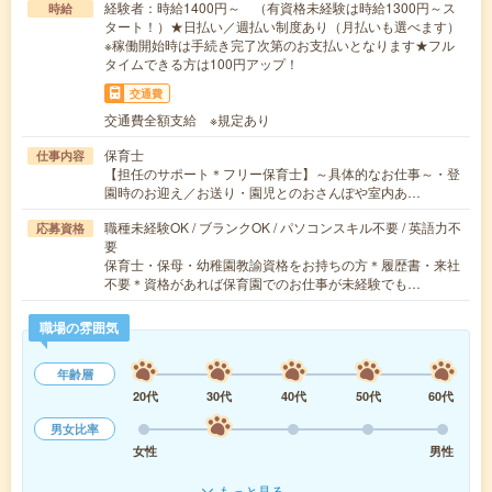
経験者：時給1400円～ （有資格未経験は時給1300円～ス
時給
タート！）★日払い／週払い制度あり（月払いも選べます）
※稼働開始時は手続き完了次第のお支払いとなります★フル
タイムできる方は100円アップ！
交通費
交通費全額支給 ※規定あり
保育士
仕事内容
【担任のサポート＊フリー保育士】～具体的なお仕事～・登
園時のお迎え／お送り・園児とのおさんぽや室内あ…
職種未経験OK / ブランクOK / パソコンスキル不要 / 英語力不
応募資格
要
保育士・保母・幼稚園教諭資格をお持ちの方＊履歴書・来社
不要＊資格があれば保育園でのお仕事が未経験でも…
職場の雰囲気
年齢層
20代
30代
40代
50代
60代
男女比率
女性
男性
もっと見る