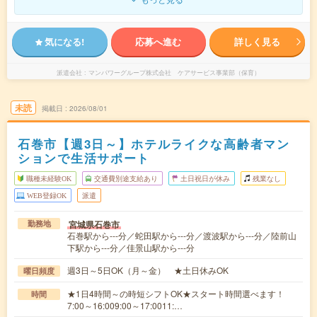
気になる!
応募へ進む
詳しく見る
派遣会社
マンパワーグループ株式会社 ケアサービス事業部（保育）
未読
掲載日
2026/08/01
石巻市【週3日～】ホテルライクな高齢者マン
ションで生活サポート
職種未経験OK
交通費別途支給あり
土日祝日が休み
残業なし
WEB登録OK
派遣
宮城県石巻市
勤務地
石巻駅から---分／蛇田駅から---分／渡波駅から---分／陸前山
下駅から---分／佳景山駅から---分
週3日～5日OK（月～金） ★土日休みOK
曜日頻度
★1日4時間～の時短シフトOK★スタート時間選べます！
時間
7:00～16:009:00～17:0011:…