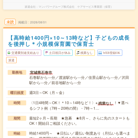
派遣会社
マンパワーグループ株式会社 ケアサービス事業部（保育）
未読
掲載日
2026/08/01
【高時給1400円×10～13時など】子どもの成長
を後押し＊小規模保育園で保育士
交通費別途支給あり
土日祝日が休み
残業なし
WEB登録OK
派遣
宮城県石巻市
勤務地
石巻駅から---分／渡波駅から---分／佳景山駅から---分／沢田
駅から---分／前谷地駅から---分
週3日～OK（月～金）
曜日頻度
〈1日4時間～OK！＊10～14時など！〉※
！▼選べ
残業なし
時間
るシフト例（7時～20時の間）・7時～1…
最短2ヶ月～長期 ★急募 ★8月～、さらに先のスタートも
期間
OK！開始日ご相談ください。
時給1400円～ ★日払い／週払い制度あり（月払いも選べま
時給