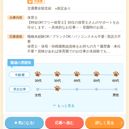
交通費
交通費全額支給 ※規定あり
保育士
仕事内容
【時短OK!フリー保育士】担任の保育士さんのサポートをお
任せします。～具体的なお仕事～・登園時のお迎…
職種未経験OK / ブランクOK / パソコンスキル不要 / 英語力不
応募資格
要
保育士・保母・幼稚園教諭資格をお持ちの方＊履歴書・来社
不要＊資格があれば保育園でのお仕事が未経験でも…
職場の雰囲気
年齢層
20代
30代
40代
50代
60代
男女比率
女性
男性
もっと見る
気になる!
応募へ進む
詳しく見る