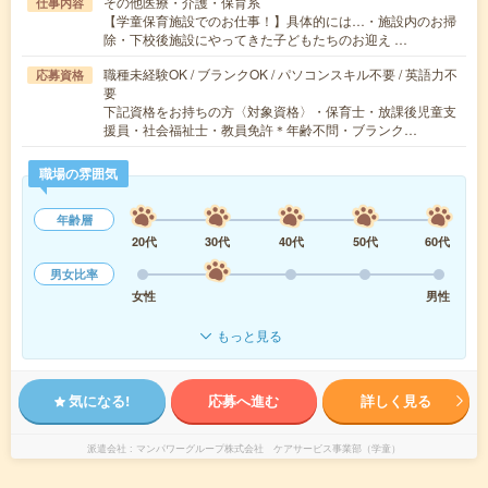
その他医療・介護・保育系
仕事内容
【学童保育施設でのお仕事！】具体的には…・施設内のお掃
除・下校後施設にやってきた子どもたちのお迎え …
職種未経験OK / ブランクOK / パソコンスキル不要 / 英語力不
応募資格
要
下記資格をお持ちの方〈対象資格〉・保育士・放課後児童支
援員・社会福祉士・教員免許＊年齢不問・ブランク…
職場の雰囲気
年齢層
20代
30代
40代
50代
60代
男女比率
女性
男性
もっと見る
気になる!
応募へ進む
詳しく見る
派遣会社
マンパワーグループ株式会社 ケアサービス事業部（学童）