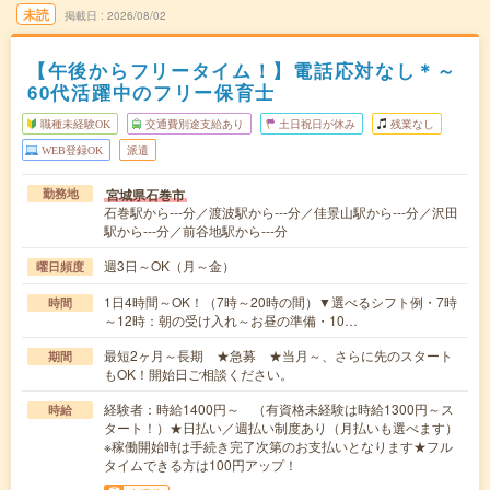
未読
掲載日
2026/08/02
【午後からフリータイム！】電話応対なし＊～
60代活躍中のフリー保育士
職種未経験OK
交通費別途支給あり
土日祝日が休み
残業なし
WEB登録OK
派遣
宮城県石巻市
勤務地
石巻駅から---分／渡波駅から---分／佳景山駅から---分／沢田
駅から---分／前谷地駅から---分
週3日～OK（月～金）
曜日頻度
1日4時間～OK！（7時～20時の間）▼選べるシフト例・7時
時間
～12時：朝の受け入れ～お昼の準備・10…
最短2ヶ月～長期 ★急募 ★当月～、さらに先のスタート
期間
もOK！開始日ご相談ください。
経験者：時給1400円～ （有資格未経験は時給1300円～ス
時給
タート！）★日払い／週払い制度あり（月払いも選べます）
※稼働開始時は手続き完了次第のお支払いとなります★フル
タイムできる方は100円アップ！