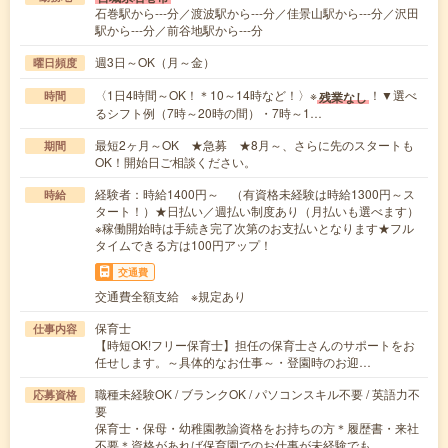
石巻駅から---分／渡波駅から---分／佳景山駅から---分／沢田
駅から---分／前谷地駅から---分
週3日～OK（月～金）
曜日頻度
〈1日4時間～OK！＊10～14時など！〉※
！▼選べ
残業なし
時間
るシフト例（7時～20時の間）・7時～1…
最短2ヶ月～OK ★急募 ★8月～、さらに先のスタートも
期間
OK！開始日ご相談ください。
経験者：時給1400円～ （有資格未経験は時給1300円～ス
時給
タート！）★日払い／週払い制度あり（月払いも選べます）
※稼働開始時は手続き完了次第のお支払いとなります★フル
タイムできる方は100円アップ！
交通費
交通費全額支給 ※規定あり
保育士
仕事内容
【時短OK!フリー保育士】担任の保育士さんのサポートをお
任せします。～具体的なお仕事～・登園時のお迎…
職種未経験OK / ブランクOK / パソコンスキル不要 / 英語力不
応募資格
要
保育士・保母・幼稚園教諭資格をお持ちの方＊履歴書・来社
不要＊資格があれば保育園でのお仕事が未経験でも…