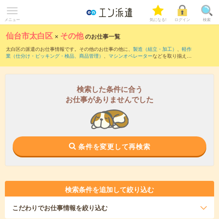
メニュー
気になる!
ログイン
検索
仙台市太白区
×
その他
のお仕事一覧
太白区の派遣のお仕事情報です。その他のお仕事の他に、
製造（組立・加工）
、
軽作
業（仕分け・ピッキング・検品、商品管理）
、
マシンオペレーター
などを取り揃えて
います。さらに、
短期
・
単発
などの期間や、
職種未経験OK
などのこだわり条件で絞り
込んでいただけます。
検索した条件に合う
お仕事がありませんでした
条件を変更して再検索
検索条件を追加して絞り込む
こだわり
でお仕事情報を絞り込む