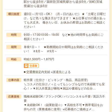
駅から徒歩5分／薬師堂(宮城県)駅から徒歩5分／卸町(宮城
県)駅から徒歩5分
週0日～/月1日～OK！ （月～日のあいだ） ★「土曜と日曜だ
曜日頻度
け」など色々な働き方ができます！ ★お仕事ゼロの週があっ
ても大丈夫。 働きたい日、お休みの希望はお気軽にご相談く
ださい！
9:00～17:0010:00～19:00 など■ 他の時間帯もお気軽にご
時間
相談ください！
単発1日～！ ★勤務開始日や期間はお気軽にご相談くださ
期間
い！ ＃8月～ ＃9月～
時給1,500円～1,875円
時給
交通費
■ 交通費規定内支給 ※派遣先による
軽作業（仕分け・ピッキング・検品、商品管理）
仕事内容
＼コスメの仕分け／＜とってもシンプルなので未経験でも安
心！＞▼封入作業及び梱包▼雑誌や書籍などの仕分…
職種未経験OK / ブランクOK / パソコンスキル不要 / 英語力不
応募資格
要
▼未経験OK！（副業歓迎☆）▼高校生不可▼携帯電話をお
持ちの方（業務連絡に使用）※応募後のご連絡はメ…