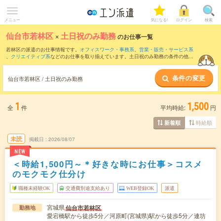
メニュー
気になる!
ログイン
検索
仙台市若林区
×
土日祝のみ勤務
のお仕事一覧
若林区の派遣のお仕事情報です。
オフィスワーク・事務系
、
営業・販売・サービス系
、
クリエイティブ系
などのお仕事を取り揃えています。土日祝のみ勤務の条件の他
に、
交通費別途支給あり
、
職種未経験OK
、
友だちと一緒の応募OK
などのこだわり条
件も取り揃えています。
条件の変更
仙台市若林区 / 土日祝のみ勤務
1
1,500
全
件
平均時給:
円
時給順
新着順
未読
掲載日
2026/08/07
NEW
＜時給1,500円～＊好きな時にお仕事＞コスメ
のモクモク仕分け
職種未経験OK
交通費別途支給あり
WEB登録OK
派遣
宮城県
仙台市若林区
勤務地
愛宕橋駅から徒歩5分／河原町(宮城県)駅から徒歩5分／連坊