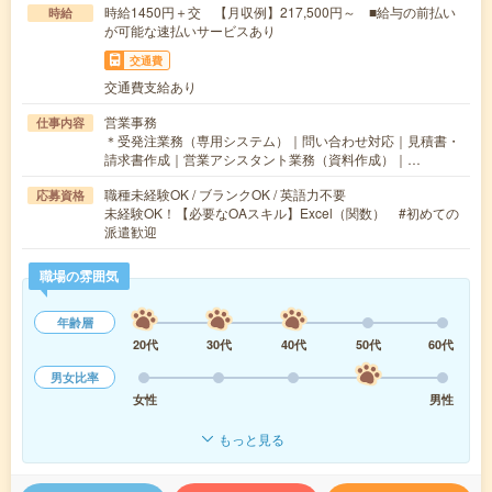
時給1450円＋交 【月収例】217,500円～ ■給与の前払い
時給
が可能な速払いサービスあり
交通費
交通費支給あり
営業事務
仕事内容
＊受発注業務（専用システム）｜問い合わせ対応｜見積書・
請求書作成｜営業アシスタント業務（資料作成）｜…
職種未経験OK / ブランクOK / 英語力不要
応募資格
未経験OK！【必要なOAスキル】Excel（関数） #初めての
派遣歓迎
職場の雰囲気
年齢層
20代
30代
40代
50代
60代
男女比率
女性
男性
もっと見る