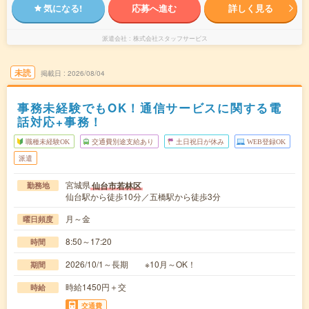
気になる!
応募へ進む
詳しく見る
派遣会社
株式会社スタッフサービス
未読
掲載日
2026/08/04
事務未経験でもOK！通信サービスに関する電
話対応+事務！
職種未経験OK
交通費別途支給あり
土日祝日が休み
WEB登録OK
派遣
宮城県
仙台市若林区
勤務地
仙台駅から徒歩10分／五橋駅から徒歩3分
月～金
曜日頻度
8:50～17:20
時間
2026/10/1～長期 ※10月～OK！
期間
時給1450円＋交
時給
交通費