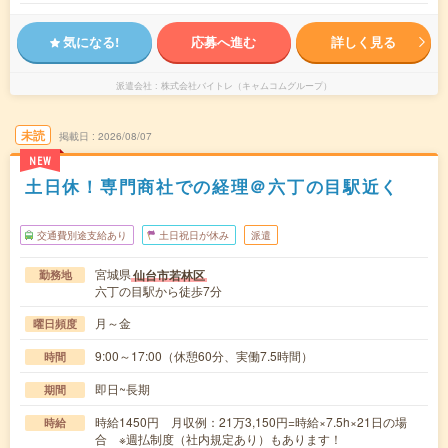
気になる!
応募へ進む
詳しく見る
派遣会社
株式会社バイトレ（キャムコムグループ）
未読
掲載日
2026/08/07
NEW
土日休！専門商社での経理＠六丁の目駅近く
交通費別途支給あり
土日祝日が休み
派遣
宮城県
仙台市若林区
勤務地
六丁の目駅から徒歩7分
月～金
曜日頻度
9:00～17:00（休憩60分、実働7.5時間）
時間
即日~長期
期間
時給1450円 月収例：21万3,150円=時給×7.5h×21日の場
時給
合 ※週払制度（社内規定あり）もあります！