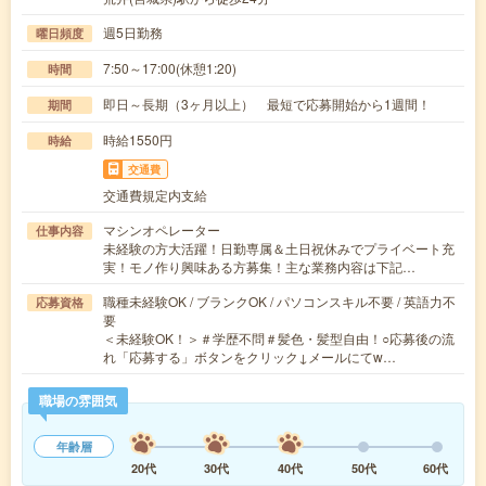
週5日勤務
曜日頻度
7:50～17:00(休憩1:20)
時間
即日～長期（3ヶ月以上） 最短で応募開始から1週間！
期間
時給1550円
時給
交通費
交通費規定内支給
マシンオペレーター
仕事内容
未経験の方大活躍！日勤専属＆土日祝休みでプライベート充
実！モノ作り興味ある方募集！主な業務内容は下記…
職種未経験OK / ブランクOK / パソコンスキル不要 / 英語力不
応募資格
要
＜未経験OK！＞＃学歴不問＃髪色・髪型自由！○応募後の流
れ「応募する」ボタンをクリック↓メールにてw…
職場の雰囲気
年齢層
20代
30代
40代
50代
60代