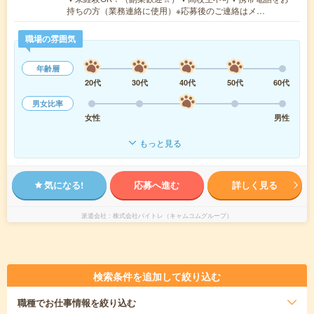
持ちの方（業務連絡に使用）※応募後のご連絡はメ…
職場の雰囲気
年齢層
20代
30代
40代
50代
60代
男女比率
女性
男性
もっと見る
気になる!
応募へ進む
詳しく見る
派遣会社
株式会社バイトレ（キャムコムグループ）
検索条件を追加して絞り込む
職種
でお仕事情報を絞り込む