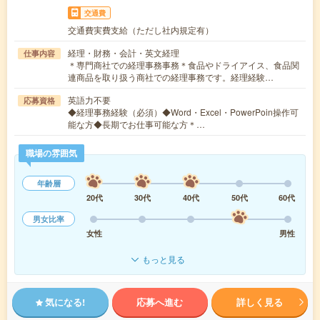
交通費
交通費実費支給（ただし社内規定有）
経理・財務・会計・英文経理
仕事内容
＊専門商社での経理事務事務＊食品やドライアイス、食品関
連商品を取り扱う商社での経理事務です。経理経験…
英語力不要
応募資格
◆経理事務経験（必須）◆Word・Excel・PowerPoin操作可
能な方◆長期でお仕事可能な方＊…
職場の雰囲気
年齢層
20代
30代
40代
50代
60代
男女比率
女性
男性
もっと見る
気になる!
応募へ進む
詳しく見る