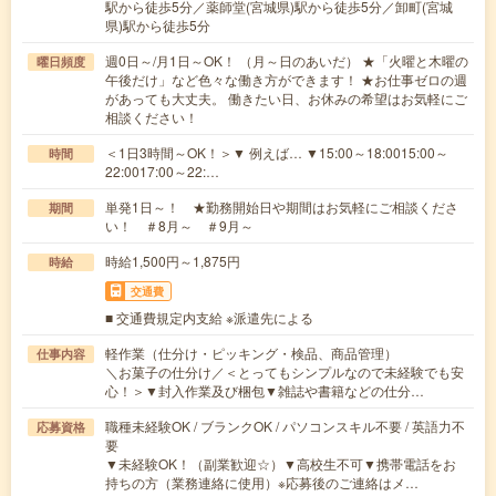
駅から徒歩5分／薬師堂(宮城県)駅から徒歩5分／卸町(宮城
県)駅から徒歩5分
週0日～/月1日～OK！ （月～日のあいだ） ★「火曜と木曜の
曜日頻度
午後だけ」など色々な働き方ができます！ ★お仕事ゼロの週
があっても大丈夫。 働きたい日、お休みの希望はお気軽にご
相談ください！
＜1日3時間～OK！＞▼ 例えば… ▼15:00～18:0015:00～
時間
22:0017:00～22:…
単発1日～！ ★勤務開始日や期間はお気軽にご相談くださ
期間
い！ ＃8月～ ＃9月～
時給1,500円～1,875円
時給
交通費
■ 交通費規定内支給 ※派遣先による
軽作業（仕分け・ピッキング・検品、商品管理）
仕事内容
＼お菓子の仕分け／＜とってもシンプルなので未経験でも安
心！＞▼封入作業及び梱包▼雑誌や書籍などの仕分…
職種未経験OK / ブランクOK / パソコンスキル不要 / 英語力不
応募資格
要
▼未経験OK！（副業歓迎☆）▼高校生不可▼携帯電話をお
持ちの方（業務連絡に使用）※応募後のご連絡はメ…