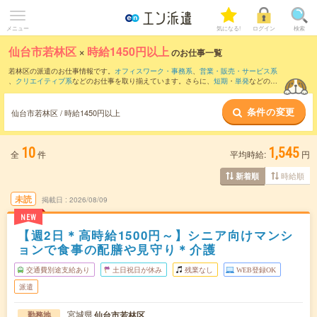
メニュー
気になる!
ログイン
検索
仙台市若林区
×
時給1450円以上
のお仕事一覧
若林区の派遣のお仕事情報です。
オフィスワーク・事務系
、
営業・販売・サービス系
、
クリエイティブ系
などのお仕事を取り揃えています。さらに、
短期
・
単発
などの期
間や、
職種未経験OK
などのこだわり条件で絞り込んでいただけます。
条件の変更
仙台市若林区 / 時給1450円以上
10
1,545
全
件
平均時給:
円
時給順
新着順
未読
掲載日
2026/08/09
NEW
【週2日＊高時給1500円～】シニア向けマンシ
ョンで食事の配膳や見守り＊介護
交通費別途支給あり
土日祝日が休み
残業なし
WEB登録OK
派遣
宮城県
仙台市若林区
勤務地