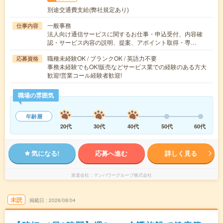
別途交通費支給(弊社規定あり)
一般事務
仕事内容
法人向け通信サービスに関するお仕事・申込受付、内容確
認・サービス内容の説明、提案、アポイント取得・専…
職種未経験OK / ブランクOK / 英語力不要
応募資格
事務未経験でもOK!販売などサービス業での経験のある方大
歓迎!営業コール経験者歓迎!
職場の雰囲気
年齢層
20代
30代
40代
50代
60代
気になる!
応募へ進む
詳しく見る
派遣会社
マンパワーグループ株式会社
未読
掲載日
2026/08/04