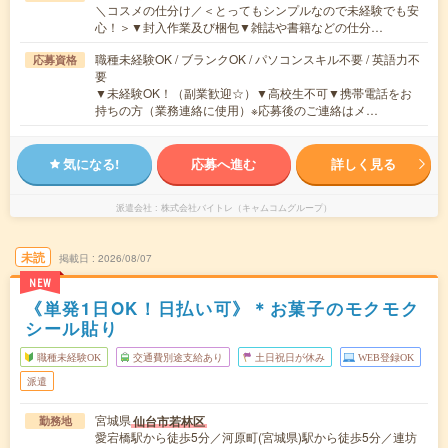
＼コスメの仕分け／＜とってもシンプルなので未経験でも安
心！＞▼封入作業及び梱包▼雑誌や書籍などの仕分…
職種未経験OK / ブランクOK / パソコンスキル不要 / 英語力不
応募資格
要
▼未経験OK！（副業歓迎☆）▼高校生不可▼携帯電話をお
持ちの方（業務連絡に使用）※応募後のご連絡はメ…
気になる!
応募へ進む
詳しく見る
派遣会社
株式会社バイトレ（キャムコムグループ）
未読
掲載日
2026/08/07
NEW
《単発1日OK！日払い可》＊お菓子のモクモク
シール貼り
職種未経験OK
交通費別途支給あり
土日祝日が休み
WEB登録OK
派遣
宮城県
仙台市若林区
勤務地
愛宕橋駅から徒歩5分／河原町(宮城県)駅から徒歩5分／連坊