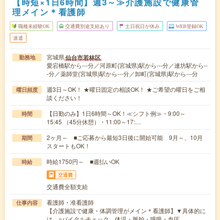
【時短×1日6時間】週3～≫介護施設で健康管
理メイン＊看護師
職種未経験OK
交通費別途支給あり
土日祝日が休み
WEB登録OK
派遣
宮城県
仙台市若林区
勤務地
愛宕橋駅から---分／河原町(宮城県)駅から---分／連坊駅から--
-分／薬師堂(宮城県)駅から---分／卸町(宮城県)駅から---分
週3日～OK！ ★曜日固定の相談OK！ ★ご希望の曜日をご相
曜日頻度
談ください！
【日勤のみ】1日6時間～OK！≪シフト例≫・9:00～
時間
15:45 （45分休憩）・11:00～17:…
2ヶ月～ ■ご応募から最短3日後に開始可能 9月～、10月
期間
スタートもOK！
時給1750円～ ■週払いOK
時給
交通費
交通費全額支給
看護師・准看護師
仕事内容
【介護施設で健康・体調管理がメイン＊看護師】▼具体的に
は…○バイタルチェック 体温・脈拍・呼吸・血圧…