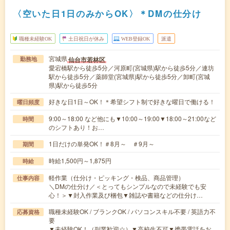
〈空いた日1日のみからOK〉＊DMの仕分け
職種未経験OK
土日祝日が休み
WEB登録OK
派遣
宮城県
仙台市若林区
勤務地
愛宕橋駅から徒歩5分／河原町(宮城県)駅から徒歩5分／連坊
駅から徒歩5分／薬師堂(宮城県)駅から徒歩5分／卸町(宮城
県)駅から徒歩5分
好きな日1日～OK！＊希望シフト制で好きな曜日で働ける！
曜日頻度
9:00～18:00 など他にも▼10:00～19:00▼18:00～21:00など
時間
のシフトあり！お…
1日だけの単発OK！＃8月～ ＃9月～
期間
時給1,500円～1,875円
時給
軽作業（仕分け・ピッキング・検品、商品管理）
仕事内容
＼DMの仕分け／＜とってもシンプルなので未経験でも安
心！＞▼封入作業及び梱包▼雑誌や書籍などの仕分け…
職種未経験OK / ブランクOK / パソコンスキル不要 / 英語力不
応募資格
要
▼未経験OK！（副業歓迎☆）▼高校生不可▼携帯電話をお