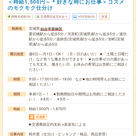
＜時給1,500円～＊好きな時にお仕事＞コスメ
のモクモク仕分け
職種未経験OK
交通費別途支給あり
WEB登録OK
派遣
宮城県
仙台市若林区
勤務地
愛宕橋駅から徒歩5分／河原町(宮城県)駅から徒歩5分／連坊
駅から徒歩5分／薬師堂(宮城県)駅から徒歩5分／卸町(宮城
県)駅から徒歩5分
週0日～/月1日～OK！ （月～日のあいだ） ★「土曜と日曜だ
曜日頻度
け」など色々な働き方ができます！ ★お仕事ゼロの週があっ
ても大丈夫。 働きたい日、お休みの希望はお気軽にご相談く
ださい！
9:00～17:0010:00～19:00 など■ 他の時間帯もお気軽にご
時間
相談ください！
単発1日～！ ★勤務開始日や期間はお気軽にご相談くださ
期間
い！ ＃8月～ ＃9月～
時給1,500円～1,875円
時給
交通費
■ 交通費規定内支給 ※派遣先による
軽作業（仕分け・ピッキング・検品、商品管理）
仕事内容