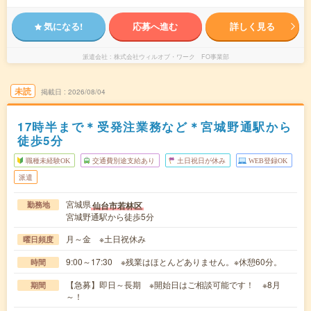
気になる!
応募へ進む
詳しく見る
派遣会社
株式会社ウィルオブ・ワーク FO事業部
未読
掲載日
2026/08/04
17時半まで＊受発注業務など＊宮城野通駅から
徒歩5分
職種未経験OK
交通費別途支給あり
土日祝日が休み
WEB登録OK
派遣
宮城県
仙台市若林区
勤務地
宮城野通駅から徒歩5分
月～金 ※土日祝休み
曜日頻度
9:00～17:30 ※残業はほとんどありません。※休憩60分。
時間
【急募】即日～長期 ※開始日はご相談可能です！ ※8月
期間
～！