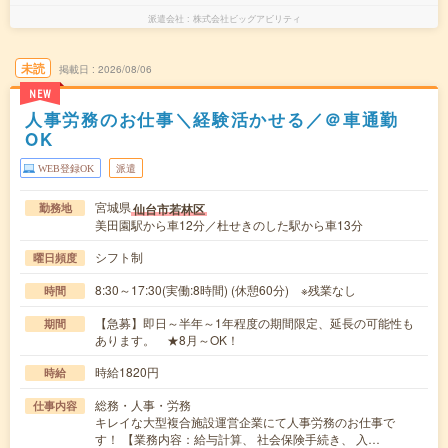
派遣会社
株式会社ビッグアビリティ
未読
掲載日
2026/08/06
NEW
人事労務のお仕事＼経験活かせる／＠車通勤
OK
WEB登録OK
派遣
宮城県
仙台市若林区
勤務地
美田園駅から車12分／杜せきのした駅から車13分
シフト制
曜日頻度
8:30～17:30(実働:8時間) (休憩60分) ※残業なし
時間
【急募】即日～半年～1年程度の期間限定、延長の可能性も
期間
あります。 ★8月～OK！
時給1820円
時給
総務・人事・労務
仕事内容
キレイな大型複合施設運営企業にて人事労務のお仕事で
す！ 【業務内容：給与計算、 社会保険手続き、 入…