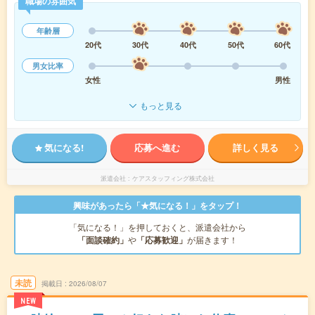
職場の雰囲気
年齢層
20代
30代
40代
50代
60代
男女比率
女性
男性
もっと見る
気になる!
応募へ進む
詳しく見る
派遣会社
ケアスタッフィング株式会社
興味があったら「★気になる！」をタップ！
「気になる！」を押しておくと、派遣会社から
「面談確約」
や
「応募歓迎」
が届きます！
未読
掲載日
2026/08/07
NEW