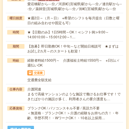
愛宕橋駅から---分／河原町(宮城県)駅から---分／連坊駅から--
-分／薬師堂(宮城県)駅から---分／卸町(宮城県)駅から---分
★週2日～（月～日） ※希望のシフトを毎月提出（日数と曜
曜日頻度
日の組み合わせや固定も可）
★【日勤のみ】1日5時間～OK！≪シフト例≫9:00～
時間
14:0010:00～15:0012:00～1…
【急募】即日勤務OK！中旬～など開始日相談可 ★まずは
期間
お試し2カ月～のスタートも歓迎！
経験者時給1500円～ 介護福祉士時給1550円～ ※日払い/
時給
週払いOK
交通費
交通費全額支給
介護関連
仕事内容
まるで高級マンションのような施設で働けるお仕事です！で
きたばかりの施設が多く、利用者さんの要介護度も…
ブランクOK / パソコンスキル不要 / 英語力不要
応募資格
＜無資格・ブランクOK！＞介護の経験をお持ちの方！・年
齢、学歴不問！・WワークOK！・10名以上採用…