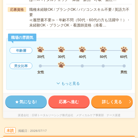
職種未経験OK / ブランクOK / パソコンスキル不要 / 英語力不
応募資格
要
≪履歴書不要≫・年齢不問（50代・60代の方も活躍中！）・
未経験OK・ブランクOK・看護師資格（准看…
職場の雰囲気
年齢層
20代
30代
40代
50代
60代
男女比率
女性
男性
もっと見る
気になる!
応募へ進む
詳しく見る
派遣会社
日研トータルソーシング株式会社 メディカルケア事業部 ナース派遣
未読
掲載日
2026/07/17