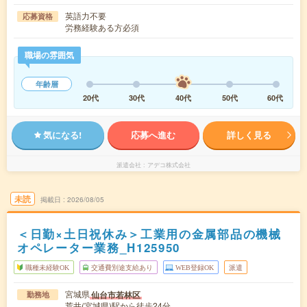
英語力不要
応募資格
労務経験ある方必須
職場の雰囲気
年齢層
20代
30代
40代
50代
60代
気になる!
応募へ進む
詳しく見る
派遣会社
アデコ株式会社
未読
掲載日
2026/08/05
＜日勤×土日祝休み＞工業用の金属部品の機械
オペレーター業務_H125950
職種未経験OK
交通費別途支給あり
WEB登録OK
派遣
宮城県
仙台市若林区
勤務地
荒井(宮城県)駅から徒歩24分