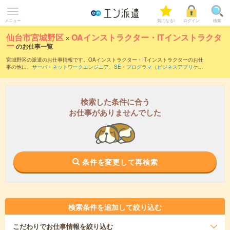
メニュー
気になる!
ログイン
検索
仙台市宮城野区
×
OAインストラクター・ITインストラクタ
ー
のお仕事一覧
宮城野区の派遣のお仕事情報です。OAインストラクター・ITインストラクターのお仕
事の他に、
サーバ・ネットワークエンジニア
、
SE・プログラマ（ビジネスアプリケー
ション系）
、
SE・プログラマ（データベース系）
などを取り揃えています。さらに、
短期
・
単発
などの期間や、
職種未経験OK
などのこだわり条件で絞り込んでいただけま
す。職種辞典：
OAインストラクター・ITインストラクターのお仕事とは？とは？
検索した条件に合う
お仕事がありませんでした
条件を変更して再検索
検索条件を追加して絞り込む
こだわり
でお仕事情報を絞り込む