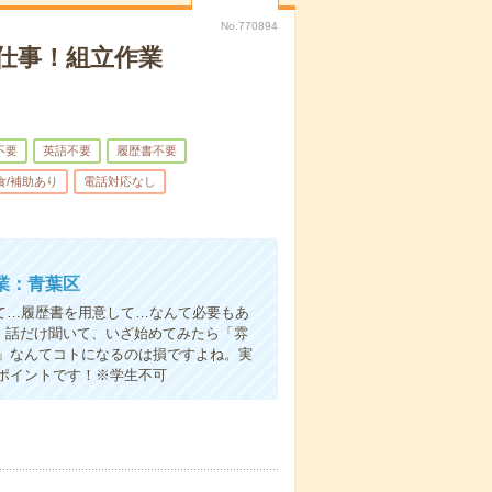
No.770894
仕事！組立作業
不要
英語不要
履歴書不要
食/補助あり
電話対応なし
業：青葉区
て…履歴書を用意して…なんて必要もあ
よ！話だけ聞いて、いざ始めてみたら「雰
」なんてコトになるのは損ですよね。実
ポイントです！※学生不可