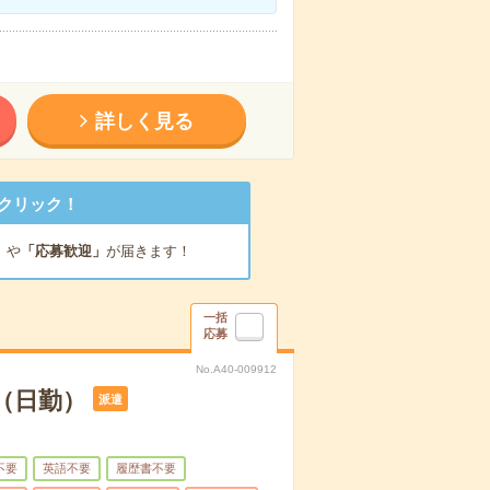
詳しく見る
クリック！
」
や
「応募歓迎」
が届きます！
一括
応募
No.A40-009912
（日勤）
派遣
不要
英語不要
履歴書不要