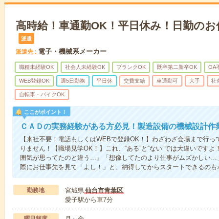
高時給！車通勤OK！平日休み！日勤のお
派遣
電子・機械系メーカー
派遣先
職種未経験OK
社会人未経験OK
ブランクOK
既卒第二新卒OK
OA
WEB登録OK
週5日勤務
平日休
交費支給
車通勤可
大手
社
自転車・バイクOK
ここがポイント！
ＣＡＤの実務経験がある方必見！製造設備の機械設計作
【来社不要！電話もしくはWEBで登録OK！】わざわざ会場まで行っ
りません！【職場見学OK！】これ、“ある”と“ない”では大違いです
囲気が思ってたのと違う…」「想像してたのより仕事がムズかしい…
際にお仕事先を見て「よし！」と、納得してからスタートできるのも
勤務地
宮城県
仙台市青葉区
愛子駅から車7分
曜日頻度
月～金