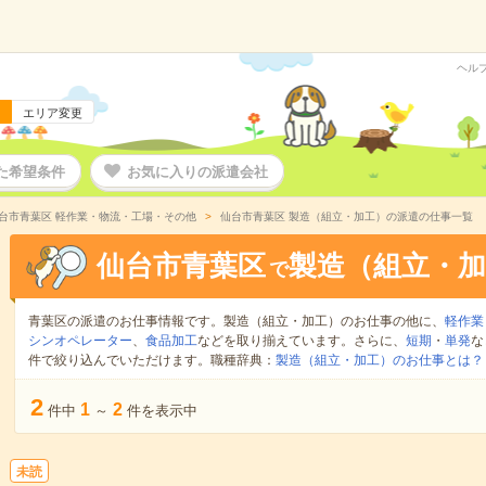
ヘル
エリア変更
た希望条件
お気に入りの派遣会社
台市青葉区 軽作業・物流・工場・その他
仙台市青葉区 製造（組立・加工）の派遣の仕事一覧
仙台市青葉区
製造（組立・加
で
青葉区の派遣のお仕事情報です。製造（組立・加工）のお仕事の他に、
軽作業
シンオペレーター
、
食品加工
などを取り揃えています。さらに、
短期
・
単発
な
件で絞り込んでいただけます。職種辞典：
製造（組立・加工）のお仕事とは？
2
1
2
件中
～
件を表示中
未読