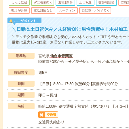
しゅふ歓迎
WEB登録OK
週5日勤務
土日祝休
交替制勤務
交費
職場が分煙
電話対応なし
ルーティン
自転車・バイクOK
ここがポイント！
＼日勤＆土日祝休み／未経験OK○男性活躍中！木材加工
＼モクモク作業で未経験でも安心／○木材のカット・加工や部材セッ
量物は最大15kg程度、無理なく作業しやすい工夫がされています。
勤務地
宮城県
仙台市青葉区
陸前白沢駅から---分／愛子駅から---分／仙台駅から---
曜日頻度
週5日
時間
【日勤】8:30～17:30 休憩60分 [実働]8時間00分
期間
即日～長期
時給
時給1300円 ※交通費全額支給（規定あり）【月収例】2
交通費
交通費支給あり