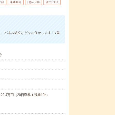
支給
車通勤可
日払いOK
週払いOK
ト、パネル組立などをお任せします！○重
分
2.4万円（20日勤務＋残業10h）