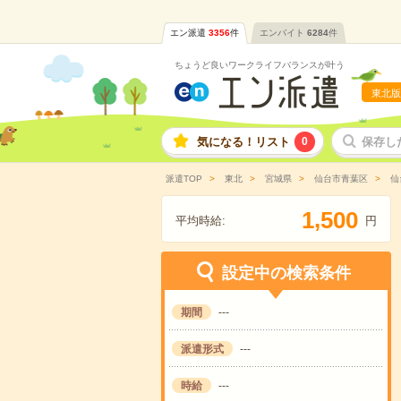
エン派遣
3356
件
エンバイト
6284
件
ちょうど良いワークライフバランスが叶う
東北版
気になる！リスト
0
保存し
派遣TOP
東北
宮城県
仙台市青葉区
仙
,
1
5
0
0
平均時給:
円
設定中の検索条件
期間
---
派遣形式
---
時給
---