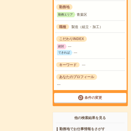
勤務地
青葉区
勤務エリア
職種
製造（組立・加工）
こだわりINDEX
---
絶対
---
できれば
キーワード
---
あなたのプロフィール
---
条件の変更
他の検索結果を見る
勤務地でお仕事情報をさがす