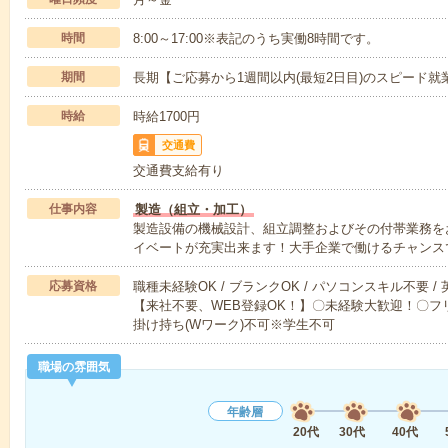
時間
8:00～17:00※表記のうち実働8時間です。
期間
長期【ご応募から1週間以内(最短2日目)のスピード就
時給
時給1700円
交通費
交通費支給有り
仕事内容
製造（組立・加工）
製造設備の機械設計、組立調整およびその付帯業務をお
イベートが充実出来ます！大手企業で働けるチャンス
応募資格
職種未経験OK / ブランクOK / パソコンスキル不要 /
【来社不要、WEB登録OK！】〇未経験大歓迎！〇フリ
掛け持ち(Wワーク)不可※学生不可
職場の雰囲気
年齢層
20代
30代
40代