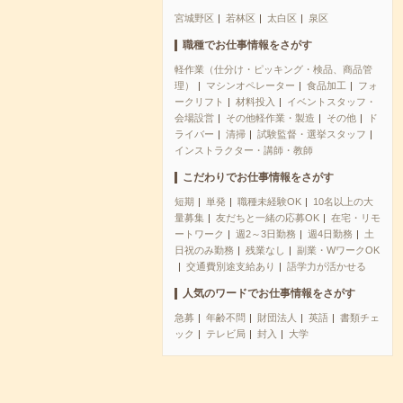
宮城野区
若林区
太白区
泉区
職種でお仕事情報をさがす
軽作業（仕分け・ピッキング・検品、商品管
理）
マシンオペレーター
食品加工
フォ
ークリフト
材料投入
イベントスタッフ・
会場設営
その他軽作業・製造
その他
ド
ライバー
清掃
試験監督・選挙スタッフ
インストラクター・講師・教師
こだわりでお仕事情報をさがす
短期
単発
職種未経験OK
10名以上の大
量募集
友だちと一緒の応募OK
在宅・リモ
ートワーク
週2～3日勤務
週4日勤務
土
日祝のみ勤務
残業なし
副業・WワークOK
交通費別途支給あり
語学力が活かせる
人気のワードでお仕事情報をさがす
急募
年齢不問
財団法人
英語
書類チェ
ック
テレビ局
封入
大学