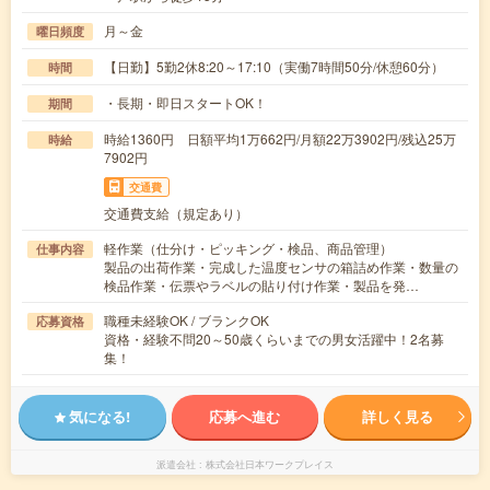
月～金
曜日頻度
【日勤】5勤2休8:20～17:10（実働7時間50分/休憩60分）
時間
・長期・即日スタートOK！
期間
時給1360円 日額平均1万662円/月額22万3902円/残込25万
時給
7902円
交通費
交通費支給（規定あり）
軽作業（仕分け・ピッキング・検品、商品管理）
仕事内容
製品の出荷作業・完成した温度センサの箱詰め作業・数量の
検品作業・伝票やラベルの貼り付け作業・製品を発…
職種未経験OK / ブランクOK
応募資格
資格・経験不問20～50歳くらいまでの男女活躍中！2名募
集！
気になる!
応募へ進む
詳しく見る
派遣会社
株式会社日本ワークプレイス