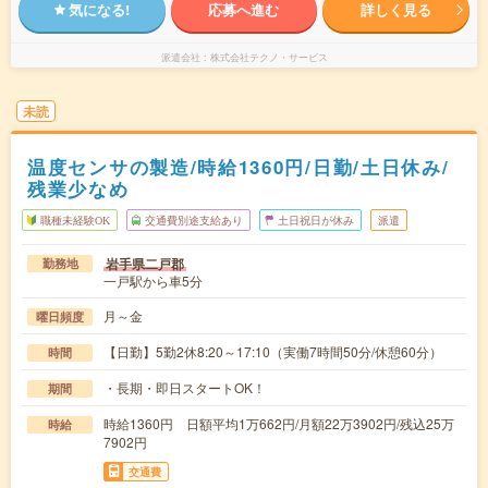
気になる!
応募へ進む
詳しく見る
派遣会社
株式会社テクノ・サービス
未読
温度センサの製造/時給1360円/日勤/土日休み/
残業少なめ
職種未経験OK
交通費別途支給あり
土日祝日が休み
派遣
岩手県二戸郡
勤務地
一戸駅から車5分
月～金
曜日頻度
【日勤】5勤2休8:20～17:10（実働7時間50分/休憩60分）
時間
・長期・即日スタートOK！
期間
時給1360円 日額平均1万662円/月額22万3902円/残込25万
時給
7902円
交通費