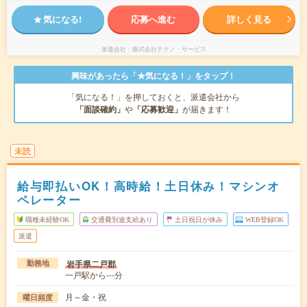
気になる!
応募へ進む
詳しく見る
派遣会社
株式会社テクノ・サービス
興味があったら「★気になる！」をタップ！
「気になる！」を押しておくと、派遣会社から
「面談確約」
や
「応募歓迎」
が届きます！
未読
給与即払いOK！高時給！土日休み！マシンオ
ペレーター
職種未経験OK
交通費別途支給あり
土日祝日が休み
WEB登録OK
派遣
岩手県二戸郡
勤務地
一戸駅から---分
月～金・祝
曜日頻度