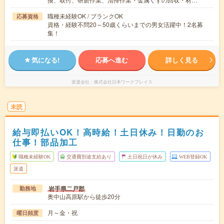
職種未経験OK / ブランクOK
応募資格
資格・経験不問20～50歳くらいまでの男女活躍中！2名募
集！
気になる!
応募へ進む
詳しく見る
派遣会社
株式会社日本ワークプレイス
未読
給与即払いOK！高時給！土日休み！日勤のお
仕事！部品加工
職種未経験OK
交通費別途支給あり
土日祝日が休み
WEB登録OK
派遣
岩手県二戸郡
勤務地
奥中山高原駅から徒歩20分
月～金・祝
曜日頻度