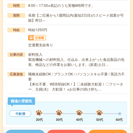
8:00～17:00※表記のうち実働8時間です。
時間
長期【ご応募から1週間以内(最短2日目)のスピード就業が可
期間
能】即日～
時給1250円
時給
交通費
交通費支給有り
材料投入
仕事内容
製造機械への材料投入、仕込み、出来上がった食品製品の包
装、検品などの作業をお願いします。(派遣)土日…
職種未経験OK / ブランクOK / パソコンスキル不要 / 英語力不
応募資格
要
【来社不要、WEB登録OK！】〇未経験大歓迎！〇フリータ
ー、主婦(夫) 大歓迎！ ※お仕事の掛け持ち…
職場の雰囲気
年齢層
20代
30代
40代
50代
60代