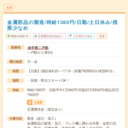
未読
金属部品の製造/時給1360円/日勤/土日休み/残
業少なめ
職種未経験OK
交通費別途支給あり
土日祝日が休み
派遣
岩手県二戸郡
勤務地
一戸駅から車5分
月～金
曜日頻度
【日勤】5勤2休8:20～17:10（実働7時間50分/休憩60分）
時間
・長期・即日スタートOK！
期間
時給1360円 日額平均1万662円/月額22万3902円/残込25万
時給
7902円
交通費
交通費支給（規定あり）
製造（組立・加工）
仕事内容
金属部品の製造・加工・プレス機に携わる作業・金型の交
換、取付、研磨作業、清掃作業・金属くずの回収・材…