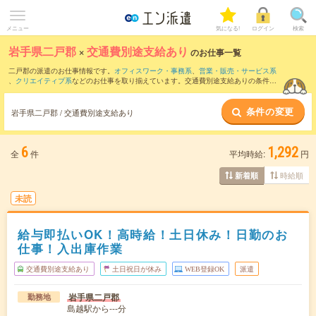
メニュー
気になる!
ログイン
検索
岩手県二戸郡
×
交通費別途支給あり
のお仕事一覧
二戸郡の派遣のお仕事情報です。
オフィスワーク・事務系
、
営業・販売・サービス系
、
クリエイティブ系
などのお仕事を取り揃えています。交通費別途支給ありの条件の
他に、
職種未経験OK
、
友だちと一緒の応募OK
、
10名以上の大量募集
などのこだわり
条件も取り揃えています。
条件の変更
岩手県二戸郡 / 交通費別途支給あり
6
1,292
全
件
平均時給:
円
時給順
新着順
未読
給与即払いOK！高時給！土日休み！日勤のお
仕事！入出庫作業
交通費別途支給あり
土日祝日が休み
WEB登録OK
派遣
岩手県二戸郡
勤務地
島越駅から---分