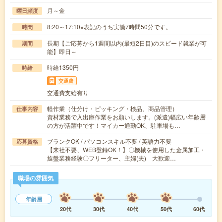
月～金
曜日頻度
8:20～17:10※表記のうち実働7時間50分です。
時間
長期【ご応募から1週間以内(最短2日目)のスピード就業が可
期間
能】即日～
時給1350円
時給
交通費
交通費支給有り
軽作業（仕分け・ピッキング・検品、商品管理）
仕事内容
資材業務で入出庫作業をお願いします。(派遣)幅広い年齢層
の方が活躍中です！マイカー通勤OK、駐車場も…
ブランクOK / パソコンスキル不要 / 英語力不要
応募資格
【来社不要、WEB登録OK！】〇機械を使用した金属加工・
旋盤業務経験〇フリーター、主婦(夫) 大歓迎…
職場の雰囲気
年齢層
20代
30代
40代
50代
60代