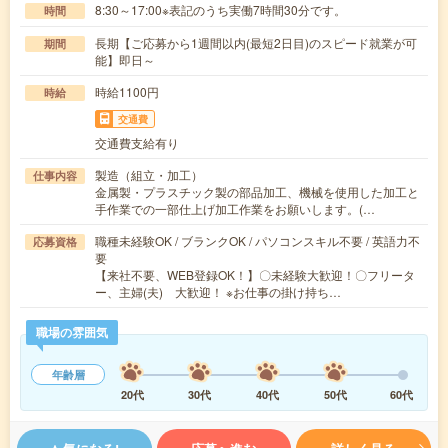
8:30～17:00※表記のうち実働7時間30分です。
時間
長期【ご応募から1週間以内(最短2日目)のスピード就業が可
期間
能】即日～
時給1100円
時給
交通費
交通費支給有り
製造（組立・加工）
仕事内容
金属製・プラスチック製の部品加工、機械を使用した加工と
手作業での一部仕上げ加工作業をお願いします。(…
職種未経験OK / ブランクOK / パソコンスキル不要 / 英語力不
応募資格
要
【来社不要、WEB登録OK！】〇未経験大歓迎！〇フリータ
ー、主婦(夫) 大歓迎！ ※お仕事の掛け持ち…
職場の雰囲気
年齢層
20代
30代
40代
50代
60代