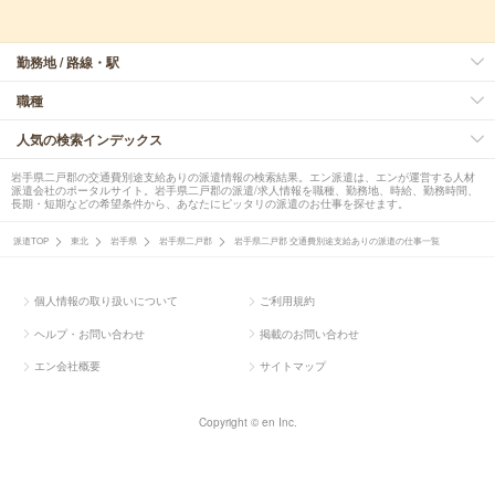
勤務地 / 路線・駅
職種
人気の検索インデックス
岩手県二戸郡の交通費別途支給ありの派遣情報の検索結果。エン派遣は、エンが運営する人材
派遣会社のポータルサイト。岩手県二戸郡の派遣/求人情報を職種、勤務地、時給、勤務時間、
長期・短期などの希望条件から、あなたにピッタリの派遣のお仕事を探せます。
派遣TOP
東北
岩手県
岩手県二戸郡
岩手県二戸郡 交通費別途支給ありの派遣の仕事一覧
個人情報の取り扱いについて
ご利用規約
ヘルプ・お問い合わせ
掲載のお問い合わせ
エン会社概要
サイトマップ
Copyright © en Inc.