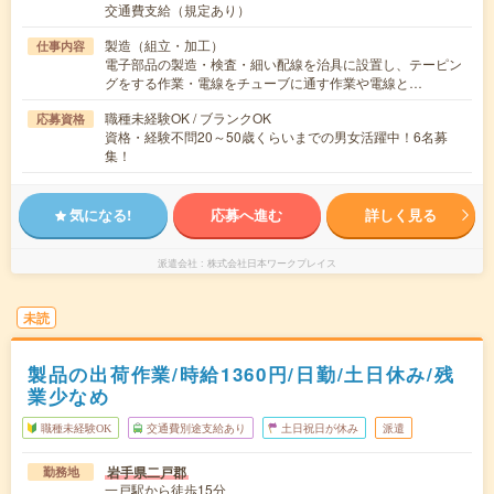
交通費支給（規定あり）
製造（組立・加工）
仕事内容
電子部品の製造・検査・細い配線を治具に設置し、テーピン
グをする作業・電線をチューブに通す作業や電線と…
職種未経験OK / ブランクOK
応募資格
資格・経験不問20～50歳くらいまでの男女活躍中！6名募
集！
気になる!
応募へ進む
詳しく見る
派遣会社
株式会社日本ワークプレイス
未読
製品の出荷作業/時給1360円/日勤/土日休み/残
業少なめ
職種未経験OK
交通費別途支給あり
土日祝日が休み
派遣
岩手県二戸郡
勤務地
一戸駅から徒歩15分