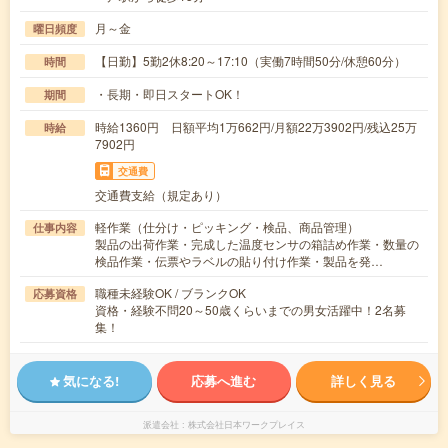
月～金
曜日頻度
【日勤】5勤2休8:20～17:10（実働7時間50分/休憩60分）
時間
・長期・即日スタートOK！
期間
時給1360円 日額平均1万662円/月額22万3902円/残込25万
時給
7902円
交通費
交通費支給（規定あり）
軽作業（仕分け・ピッキング・検品、商品管理）
仕事内容
製品の出荷作業・完成した温度センサの箱詰め作業・数量の
検品作業・伝票やラベルの貼り付け作業・製品を発…
職種未経験OK / ブランクOK
応募資格
資格・経験不問20～50歳くらいまでの男女活躍中！2名募
集！
気になる!
応募へ進む
詳しく見る
派遣会社
株式会社日本ワークプレイス