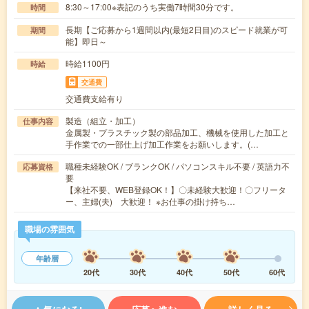
8:30～17:00※表記のうち実働7時間30分です。
時間
長期【ご応募から1週間以内(最短2日目)のスピード就業が可
期間
能】即日～
時給1100円
時給
交通費
交通費支給有り
製造（組立・加工）
仕事内容
金属製・プラスチック製の部品加工、機械を使用した加工と
手作業での一部仕上げ加工作業をお願いします。(…
職種未経験OK / ブランクOK / パソコンスキル不要 / 英語力不
応募資格
要
【来社不要、WEB登録OK！】〇未経験大歓迎！〇フリータ
ー、主婦(夫) 大歓迎！ ※お仕事の掛け持ち…
職場の雰囲気
年齢層
20代
30代
40代
50代
60代