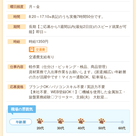
月～金
曜日頻度
8:20～17:10※表記のうち実働7時間50分です。
時間
長期【ご応募から1週間以内(最短2日目)のスピード就業が可
期間
能】即日～
時給1350円
時給
交通費
交通費支給有り
軽作業（仕分け・ピッキング・検品、商品管理）
仕事内容
資材業務で入出庫作業をお願いします。(派遣)幅広い年齢層
の方が活躍中です！マイカー通勤OK、駐車場も…
ブランクOK / パソコンスキル不要 / 英語力不要
応募資格
【来社不要、WEB登録OK！】〇機械を使用した金属加工・
旋盤業務経験〇フリーター、主婦(夫) 大歓迎…
職場の雰囲気
年齢層
20代
30代
40代
50代
60代