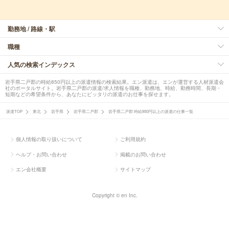
勤務地 / 路線・駅
職種
人気の検索インデックス
岩手県二戸郡の時給850円以上の派遣情報の検索結果。エン派遣は、エンが運営する人材派遣会
社のポータルサイト。岩手県二戸郡の派遣/求人情報を職種、勤務地、時給、勤務時間、長期・
短期などの希望条件から、あなたにピッタリの派遣のお仕事を探せます。
派遣TOP
東北
岩手県
岩手県二戸郡
岩手県二戸郡 時給850円以上の派遣の仕事一覧
個人情報の取り扱いについて
ご利用規約
ヘルプ・お問い合わせ
掲載のお問い合わせ
エン会社概要
サイトマップ
Copyright © en Inc.