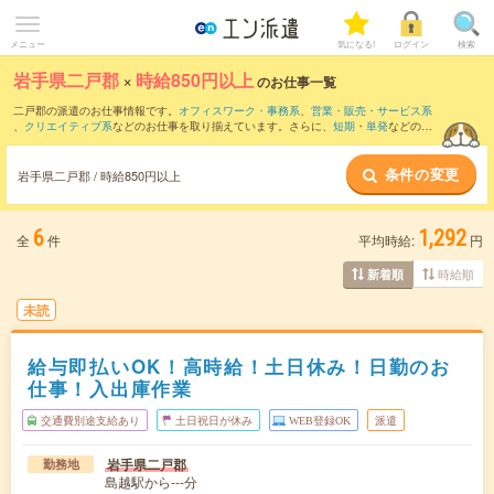
メニュー
気になる!
ログイン
検索
岩手県二戸郡
×
時給850円以上
のお仕事一覧
二戸郡の派遣のお仕事情報です。
オフィスワーク・事務系
、
営業・販売・サービス系
、
クリエイティブ系
などのお仕事を取り揃えています。さらに、
短期
・
単発
などの期
間や、
職種未経験OK
などのこだわり条件で絞り込んでいただけます。
条件の変更
時給
1050円以上
・
1800円以上
の求人はこちら
岩手県二戸郡 / 時給850円以上
当サイトでは法令を遵守し、最低賃金以上の求人のみを掲載しています。
6
1,292
全
件
平均時給:
円
時給順
新着順
未読
給与即払いOK！高時給！土日休み！日勤のお
仕事！入出庫作業
交通費別途支給あり
土日祝日が休み
WEB登録OK
派遣
岩手県二戸郡
勤務地
島越駅から---分