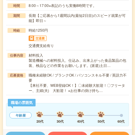
8:00～17:00※表記のうち実働8時間です。
時間
長期【ご応募から1週間以内(最短2日目)のスピード就業が可
期間
能】即日～
時給1250円
時給
交通費
交通費支給有り
材料投入
仕事内容
製造機械への材料投入、仕込み、出来上がった食品製品の包
装、検品などの作業をお願いします。(派遣)土日…
職種未経験OK / ブランクOK / パソコンスキル不要 / 英語力不
応募資格
要
【来社不要、WEB登録OK！】〇未経験大歓迎！〇フリータ
ー、主婦(夫) 大歓迎！ ※お仕事の掛け持ち…
職場の雰囲気
年齢層
20代
30代
40代
50代
60代