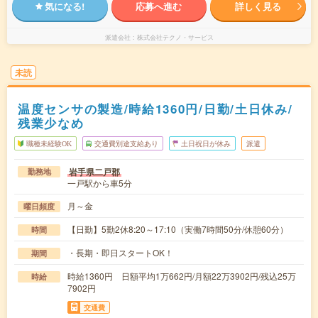
気になる!
応募へ進む
詳しく見る
派遣会社
株式会社テクノ・サービス
未読
温度センサの製造/時給1360円/日勤/土日休み/
残業少なめ
職種未経験OK
交通費別途支給あり
土日祝日が休み
派遣
岩手県二戸郡
勤務地
一戸駅から車5分
月～金
曜日頻度
【日勤】5勤2休8:20～17:10（実働7時間50分/休憩60分）
時間
・長期・即日スタートOK！
期間
時給1360円 日額平均1万662円/月額22万3902円/残込25万
時給
7902円
交通費