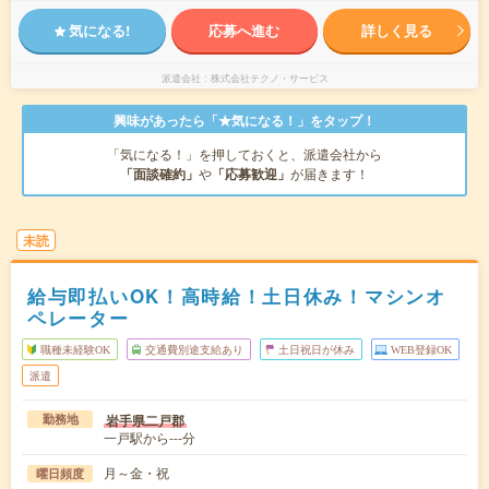
気になる!
応募へ進む
詳しく見る
派遣会社
株式会社テクノ・サービス
興味があったら「★気になる！」をタップ！
「気になる！」を押しておくと、派遣会社から
「面談確約」
や
「応募歓迎」
が届きます！
未読
給与即払いOK！高時給！土日休み！マシンオ
ペレーター
職種未経験OK
交通費別途支給あり
土日祝日が休み
WEB登録OK
派遣
岩手県二戸郡
勤務地
一戸駅から---分
月～金・祝
曜日頻度