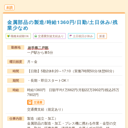
未読
金属部品の製造/時給1360円/日勤/土日休み/残
業少なめ
職種未経験OK
交通費別途支給あり
土日祝日が休み
派遣
岩手県二戸郡
勤務地
一戸駅から車5分
月～金
曜日頻度
【日勤】5勤2休8:20～17:10（実働7時間50分/休憩60分）
時間
・長期・即日スタートOK！
期間
時給1360円 日額平均1万662円/月額22万3902円/残込25万
時給
7902円
交通費
交通費支給（規定あり）
製造（組立・加工）
仕事内容
金属部品の製造・加工・プレス機に携わる作業・金型の交
換、取付、研磨作業、清掃作業・金属くずの回収・材…