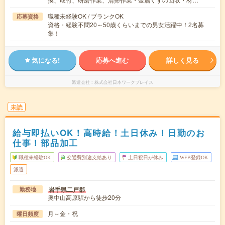
職種未経験OK / ブランクOK
応募資格
資格・経験不問20～50歳くらいまでの男女活躍中！2名募
集！
気になる!
応募へ進む
詳しく見る
派遣会社
株式会社日本ワークプレイス
未読
給与即払いOK！高時給！土日休み！日勤のお
仕事！部品加工
職種未経験OK
交通費別途支給あり
土日祝日が休み
WEB登録OK
派遣
岩手県二戸郡
勤務地
奥中山高原駅から徒歩20分
月～金・祝
曜日頻度