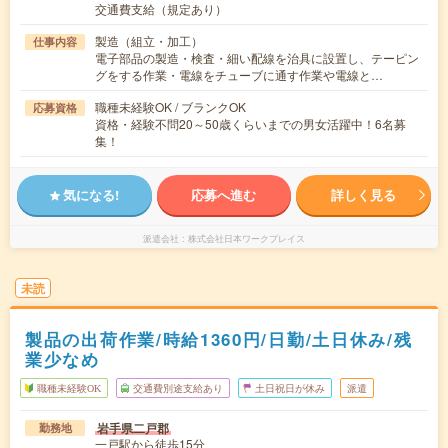
交通費支給（規定あり）
製造（組立・加工）
仕事内容
電子部品の製造・検査・細い配線を治具に設置し、テーピン
グをする作業・電線をチューブに通す作業や電線と…
職種未経験OK / ブランクOK
応募資格
資格・経験不問20～50歳くらいまでの男女活躍中！6名募
集！
気になる!
応募へ進む
詳しく見る
派遣会社
株式会社日本ワークプレイス
未読
製品の出荷作業/時給1360円/日勤/土日休み/残
業少なめ
職種未経験OK
交通費別途支給あり
土日祝日が休み
派遣
岩手県二戸郡
勤務地
一戸駅から徒歩15分