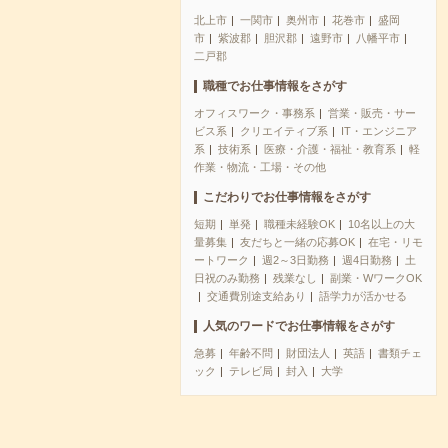
北上市
一関市
奥州市
花巻市
盛岡
市
紫波郡
胆沢郡
遠野市
八幡平市
二戸郡
職種でお仕事情報をさがす
オフィスワーク・事務系
営業・販売・サー
ビス系
クリエイティブ系
IT・エンジニア
系
技術系
医療・介護・福祉・教育系
軽
作業・物流・工場・その他
こだわりでお仕事情報をさがす
短期
単発
職種未経験OK
10名以上の大
量募集
友だちと一緒の応募OK
在宅・リモ
ートワーク
週2～3日勤務
週4日勤務
土
日祝のみ勤務
残業なし
副業・WワークOK
交通費別途支給あり
語学力が活かせる
人気のワードでお仕事情報をさがす
急募
年齢不問
財団法人
英語
書類チェ
ック
テレビ局
封入
大学