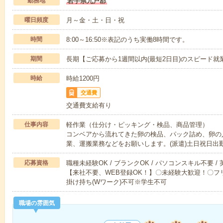
勤務地
岩手県九戸郡
曜日頻度
月～金・土・日・祝
時間
8:00～16:50※表記のうち実働8時間です。
期間
長期【ご応募から1週間以内(最短2日目)のスピード就
時給
時給1200円
交通費
交通費支給有り
仕事内容
軽作業（仕分け・ピッキング・検品、商品管理）
コンベアから流れてきた卵の検品、パック詰め、卵の
業、運搬業務などをお願いします。(派遣)土日祝日出
応募資格
職種未経験OK / ブランクOK / パソコンスキル不要 /
【来社不要、WEB登録OK！】〇未経験大歓迎！〇フリ
掛け持ち(Wワーク)不可※学生不可
職場の雰囲気