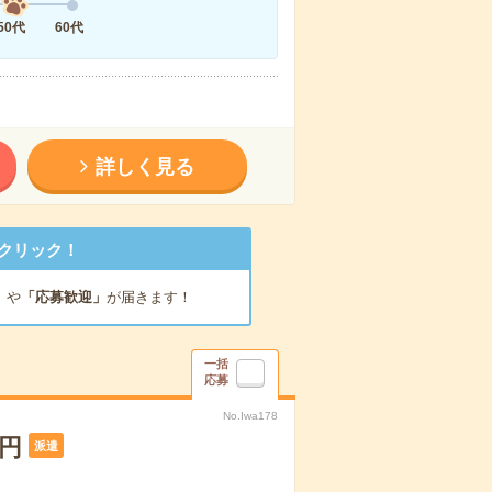
50代
60代
詳しく見る
クリック！
」
や
「応募歓迎」
が届きます！
一括
応募
No.Iwa178
円
派遣