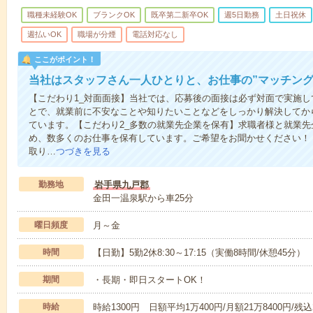
職種未経験OK
ブランクOK
既卒第二新卒OK
週5日勤務
土日祝休
週払いOK
職場が分煙
電話対応なし
ここがポイント！
当社はスタッフさん一人ひとりと、お仕事の”マッチング
【こだわり1_対面面接】当社では、応募後の面接は必ず対面で実施
とで、就業前に不安なことや知りたいことなどをしっかり解決してか
ています。【こだわり2_多数の就業先企業を保有】求職者様と就業
め、数多くのお仕事を保有しています。ご希望をお聞かせください！
取り…
つづきを見る
勤務地
岩手県九戸郡
金田一温泉駅から車25分
曜日頻度
月～金
時間
【日勤】5勤2休8:30～17:15（実働8時間/休憩45分）
期間
・長期・即日スタートOK！
時給
時給1300円 日額平均1万400円/月額21万8400円/残込