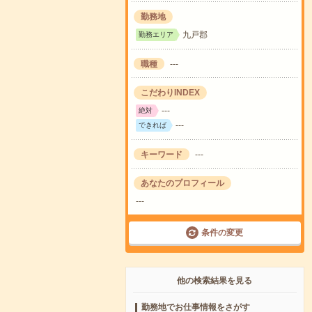
勤務地
九戸郡
勤務エリア
職種
---
こだわりINDEX
---
絶対
---
できれば
キーワード
---
あなたのプロフィール
---
条件の変更
他の検索結果を見る
勤務地でお仕事情報をさがす