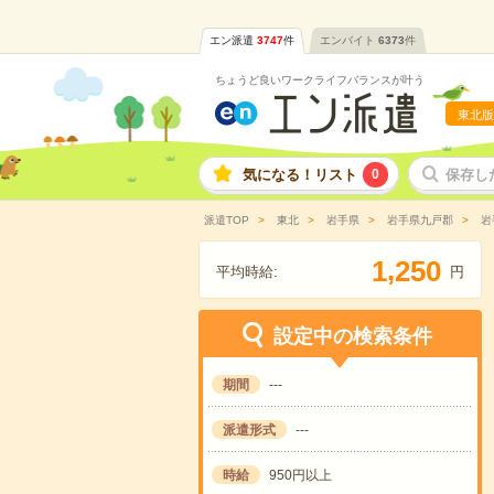
エン派遣
3747
件
エンバイト
6373
件
ちょうど良いワークライフバランスが叶う
東北版
気になる！リスト
0
保存し
派遣TOP
東北
岩手県
岩手県九戸郡
岩
,
1
2
5
0
平均時給:
円
設定中の検索条件
期間
---
派遣形式
---
時給
950円以上