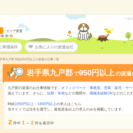
ヘル
エリア変更
た希望条件
お気に入りの派遣会社
手県九戸郡 時給950円以上の派遣の仕事一覧
岩手県九戸郡
950円以上
で
の派遣
九戸郡の派遣のお仕事情報です。
オフィスワーク・事務系
、
営業・販売・サー
揃えています。さらに、
短期
・
単発
などの期間や、
職種未経験OK
などのこだ
時給
1050円以上
・
1800円以上
の求人はこちら
当サイトでは法令を遵守し、最低賃金以上の求人のみを掲載しています。
2
1
2
件中
～
件を表示中