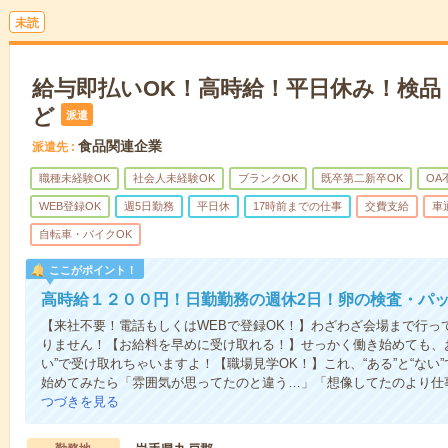
未読
給与即払いOK！高時給！平日休み！検品
ど
派遣
食品関連企業
派遣先
職種未経験OK
社会人未経験OK
ブランクOK
既卒第二新卒OK
OA
WEB登録OK
週5日勤務
平日休
17時前までの仕事
交費支給
車
自転車・バイクOK
ここがポイント！
高時給１２００円！日勤勤務の週休2日！卵の検査・パ
【来社不要！電話もしくはWEBで登録OK！】わざわざ会場まで行っ
りません！【お給料を早めに受け取れる！】せっかく働き始めても、
い”で受け取れちゃいますよ！【職場見学OK！】これ、“ある”と“な
始めてみたら「雰囲気が思ってたのと違う…」「想像してたのより仕
つづきを見る