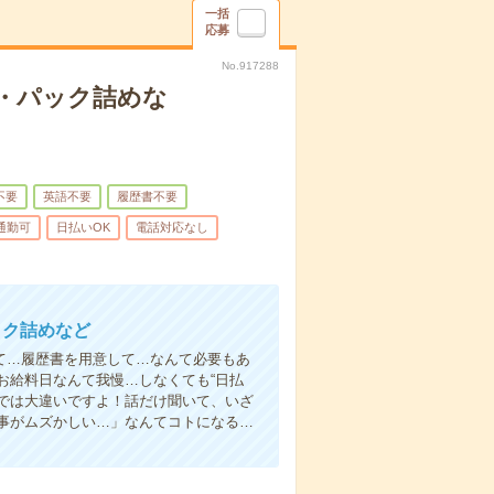
一括
応募
No.917288
・パック詰めな
不要
英語不要
履歴書不要
通勤可
日払いOK
電話対応なし
ック詰めなど
て…履歴書を用意して…なんて必要もあ
お給料日なんて我慢…しなくても“日払
い”では大違いですよ！話だけ聞いて、いざ
事がムズかしい…」なんてコトになる…