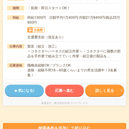
・長期・即日スタートOK！
期間
時給1300円 日額平均1万400円/月額21万8400円/残込25万
時給
900円
交通費
交通費支給（規定あり）
製造（組立・加工）
仕事内容
＜コネクターハーネスの組立作業＞・コネクターに複数の部
品を手作業で組み立てていく作業・組立後の製品を…
職種未経験OK / ブランクOK
応募資格
資格・経験不問18～60歳くらいまでの男女活躍中！3名募
集！
気になる!
応募へ進む
詳しく見る
派遣会社
株式会社日本ワークプレイス
検索条件を追加して絞り込む