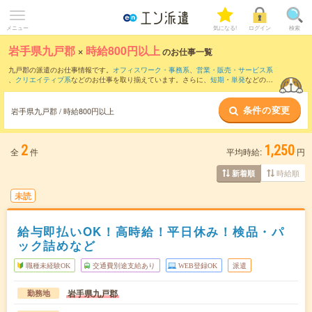
メニュー
気になる!
ログイン
検索
岩手県九戸郡
×
時給800円以上
のお仕事一覧
九戸郡の派遣のお仕事情報です。
オフィスワーク・事務系
、
営業・販売・サービス系
、
クリエイティブ系
などのお仕事を取り揃えています。さらに、
短期
・
単発
などの期
間や、
職種未経験OK
などのこだわり条件で絞り込んでいただけます。
条件の変更
時給
1050円以上
・
1800円以上
の求人はこちら
岩手県九戸郡 / 時給800円以上
当サイトでは法令を遵守し、最低賃金以上の求人のみを掲載しています。
2
1,250
全
件
平均時給:
円
時給順
新着順
未読
給与即払いOK！高時給！平日休み！検品・パ
ック詰めなど
職種未経験OK
交通費別途支給あり
WEB登録OK
派遣
岩手県九戸郡
勤務地