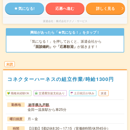
気になる!
応募へ進む
詳しく見る
派遣会社
株式会社テクノ・サービス
興味があったら「★気になる！」をタップ！
「気になる！」を押しておくと、派遣会社から
「面談確約」
や
「応募歓迎」
が届きます！
未読
コネクターハーネスの組立作業/時給1300円
職種未経験OK
交通費別途支給あり
土日祝日が休み
派遣
岩手県九戸郡
勤務地
金田一温泉駅から車25分
月～金
曜日頻度
【日勤】5勤2休8:30～17:15（実働8時間/休憩45分）
時間