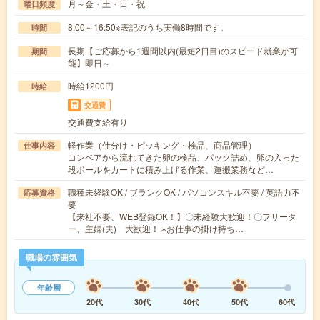
月～金・土・日・祝
曜日頻度
8:00～16:50※表記のうち実働8時間です。
時間
長期【ご応募から1週間以内(最短2日目)のスピード就業が可
期間
能】即日～
時給1200円
時給
交通費
交通費支給有り
軽作業（仕分け・ピッキング・検品、商品管理）
仕事内容
コンベアから流れてきた卵の検品、パック詰め、卵の入った
段ボールをカートに積み上げる作業、運搬業務など…
職種未経験OK / ブランクOK / パソコンスキル不要 / 英語力不
応募資格
要
【来社不要、WEB登録OK！】〇未経験大歓迎！〇フリータ
ー、主婦(夫) 大歓迎！ ※お仕事の掛け持ち…
職場の雰囲気
年齢層
20代
30代
40代
50代
60代