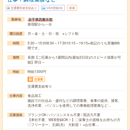
交通費別途支給あり
WEB登録OK
派遣
岩手県西磐井郡
勤務地
柴宿駅から---分
月～金・土・日・祝 ※シフト制
曜日頻度
5:30～15:008:30～17:3010:15～19:15※表記のうち実働8時
時間
間です。
長期【ご応募から1週間以内(最短2日目)のスピード就業が可
期間
能】即日～
時給1300円
時給
交通費
交通費支給有り
食品加工
仕事内容
施設での仕込み・盛付などの調理業務、食事の提供、接客、
洗浄作業、パソコンを使用しての事務処理業務など…
ブランクOK / パソコンスキル不要 / 英語力不要
応募資格
【来社不要、WEB登録OK！】〇栄養士の資格をお持ちの方
〇フリーター、主婦(夫) 大歓迎！ ※お仕事…