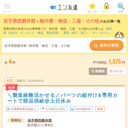
メニュー
気になる!
ログイン
検索
岩手県西磐井郡
×
軽作業・物流・工場・その他
のお仕事一覧
西磐井郡の派遣のお仕事情報です。軽作業・物流・工場・その他のお仕事には、
軽作
業（仕分け・ピッキング・検品、商品管理）
、
製造（組立・加工）
、
マシンオペレー
ター
などがあります。さらに、
短期
・
単発
などの期間や、
職種未経験OK
などのこだわ
り条件で絞り込んでいただけます。
条件の変更
岩手県西磐井郡 / 軽作業・物流・工場・その他
4
1,375
全
件
平均時給:
円
時給順
新着順
未読
掲載日
2026/08/08
NEW
＼製造経験活かせる／パーツの組付け&専用カ
ートで部品供給@土日休み
交通費別途支給あり
土日祝日が休み
WEB登録OK
派遣
岩手県西磐井郡
勤務地
前沢駅から車8分