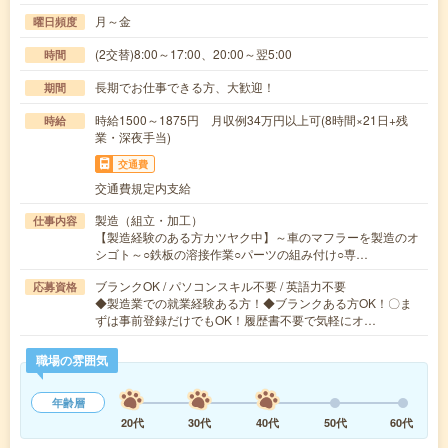
月～金
曜日頻度
(2交替)8:00～17:00、20:00～翌5:00
時間
長期でお仕事できる方、大歓迎！
期間
時給1500～1875円 月収例34万円以上可(8時間×21日+残
時給
業・深夜手当)
交通費
交通費規定内支給
製造（組立・加工）
仕事内容
【製造経験のある方カツヤク中】～車のマフラーを製造のオ
シゴト～○鉄板の溶接作業○パーツの組み付け○専…
ブランクOK / パソコンスキル不要 / 英語力不要
応募資格
◆製造業での就業経験ある方！◆ブランクある方OK！〇ま
ずは事前登録だけでもOK！履歴書不要で気軽にオ…
職場の雰囲気
年齢層
20代
30代
40代
50代
60代