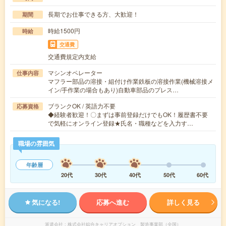
長期でお仕事できる方、大歓迎！
期間
時給1500円
時給
交通費
交通費規定内支給
マシンオペレーター
仕事内容
マフラー部品の溶接・組付け作業鉄板の溶接作業(機械溶接メ
イン/手作業の場合もあり)自動車部品のプレス…
ブランクOK / 英語力不要
応募資格
◆経験者歓迎！〇まずは事前登録だけでもOK！履歴書不要
で気軽にオンライン登録★氏名・職種などを入力す…
職場の雰囲気
年齢層
20代
30代
40代
50代
60代
気になる!
応募へ進む
詳しく見る
派遣会社
株式会社綜合キャリアオプション 製造事業部（全国）