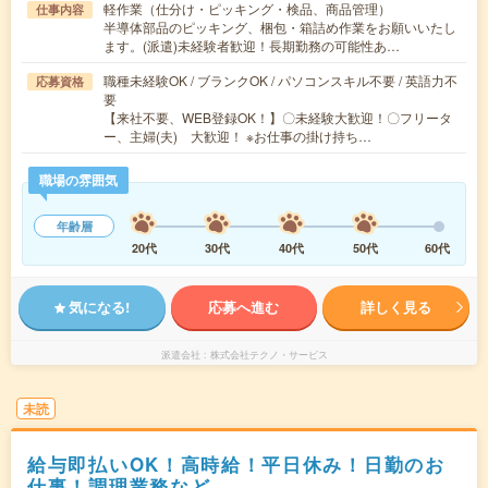
軽作業（仕分け・ピッキング・検品、商品管理）
仕事内容
半導体部品のピッキング、梱包・箱詰め作業をお願いいたし
ます。(派遣)未経験者歓迎！長期勤務の可能性あ…
職種未経験OK / ブランクOK / パソコンスキル不要 / 英語力不
応募資格
要
【来社不要、WEB登録OK！】〇未経験大歓迎！〇フリータ
ー、主婦(夫) 大歓迎！ ※お仕事の掛け持ち…
職場の雰囲気
年齢層
20代
30代
40代
50代
60代
気になる!
応募へ進む
詳しく見る
派遣会社
株式会社テクノ・サービス
未読
給与即払いOK！高時給！平日休み！日勤のお
仕事！調理業務など