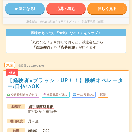
気になる!
応募へ進む
詳しく見る
派遣会社
株式会社綜合キャリアオプション 製造事業部（全国）
興味があったら「★気になる！」をタップ！
「気になる！」を押しておくと、派遣会社から
「面談確約」
や
「応募歓迎」
が届きます！
未読
掲載日
2026/08/08
NEW
【経験者×ブラッシュUP！！】機械オペレータ
ー/日払いOK
交通費別途支給あり
土日祝日が休み
WEB登録OK
派遣
岩手県西磐井郡
勤務地
前沢駅から車15分
月～金
曜日頻度
08:00～17:00
時間