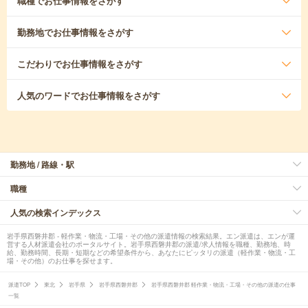
職種
でお仕事情報をさがす
勤務地
でお仕事情報をさがす
こだわり
でお仕事情報をさがす
人気のワード
でお仕事情報をさがす
勤務地 / 路線・駅
職種
人気の検索インデックス
岩手県西磐井郡 - 軽作業・物流・工場・その他の派遣情報の検索結果。エン派遣は、エンが運
営する人材派遣会社のポータルサイト。岩手県西磐井郡の派遣/求人情報を職種、勤務地、時
給、勤務時間、長期・短期などの希望条件から、あなたにピッタリの派遣（軽作業・物流・工
場・その他）のお仕事を探せます。
派遣TOP
東北
岩手県
岩手県西磐井郡
岩手県西磐井郡 軽作業・物流・工場・その他の派遣の仕事
一覧