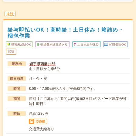
未読
給与即払いOK！高時給！土日休み！箱詰め・
梱包作業
職種未経験OK
交通費別途支給あり
土日祝日が休み
WEB登録OK
派遣
岩手県西磐井郡
勤務地
山ノ目駅から車6分
月～金・祝
曜日頻度
8:00～17:00※表記のうち実働8時間です。
時間
長期【ご応募から1週間以内(最短2日目)のスピード就業が可
期間
能】即日～
時給1230円
時給
交通費
交通費支給有り