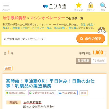
メニュー
気になる!
ログイン
検索
岩手県和賀郡
×
マシンオペレーター
のお仕事一覧
和賀郡の派遣のお仕事情報です。マシンオペレーターのお仕事の他に、
製造（組立・
加工）
、
軽作業（仕分け・ピッキング・検品、商品管理）
、
食品加工
などを取り揃え
ています。さらに、
短期
・
単発
などの期間や、
職種未経験OK
などのこだわり条件で絞
り込んでいただけます。職種辞典：
マシンオペレーターのお仕事とは？とは？
条件の変更
岩手県和賀郡 / マシンオペレーター
1
1,800
全
件
平均時給:
円
時給順
新着順
未読
高時給！車通勤OK！平日休み！日勤のお仕
事！乳製品の製造業務
職種未経験OK
交通費別途支給あり
WEB登録OK
派遣
岩手県和賀郡
勤務地
ほっとゆだ駅から車3分