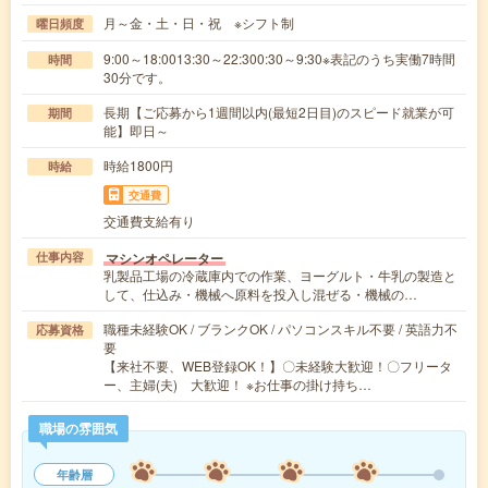
月～金・土・日・祝 ※シフト制
曜日頻度
9:00～18:0013:30～22:300:30～9:30※表記のうち実働7時間
時間
30分です。
長期【ご応募から1週間以内(最短2日目)のスピード就業が可
期間
能】即日～
時給1800円
時給
交通費
交通費支給有り
マシンオペレーター
仕事内容
乳製品工場の冷蔵庫内での作業、ヨーグルト・牛乳の製造と
して、仕込み・機械へ原料を投入し混ぜる・機械の…
職種未経験OK / ブランクOK / パソコンスキル不要 / 英語力不
応募資格
要
【来社不要、WEB登録OK！】〇未経験大歓迎！〇フリータ
ー、主婦(夫) 大歓迎！ ※お仕事の掛け持ち…
職場の雰囲気
年齢層