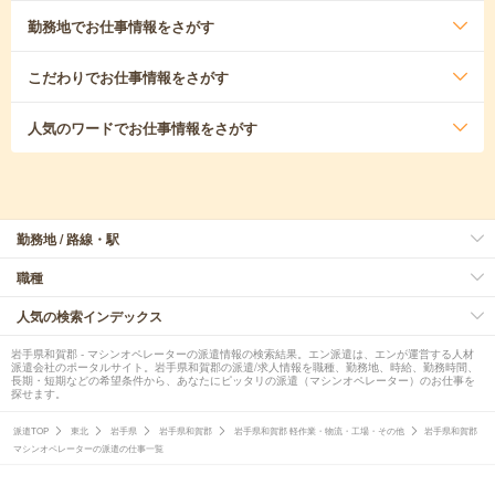
勤務地
でお仕事情報をさがす
こだわり
でお仕事情報をさがす
人気のワード
でお仕事情報をさがす
勤務地 / 路線・駅
職種
人気の検索インデックス
岩手県和賀郡 - マシンオペレーターの派遣情報の検索結果。エン派遣は、エンが運営する人材
派遣会社のポータルサイト。岩手県和賀郡の派遣/求人情報を職種、勤務地、時給、勤務時間、
長期・短期などの希望条件から、あなたにピッタリの派遣（マシンオペレーター）のお仕事を
探せます。
派遣TOP
東北
岩手県
岩手県和賀郡
岩手県和賀郡 軽作業・物流・工場・その他
岩手県和賀郡
マシンオペレーターの派遣の仕事一覧