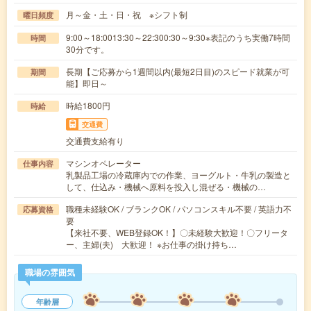
月～金・土・日・祝 ※シフト制
曜日頻度
9:00～18:0013:30～22:300:30～9:30※表記のうち実働7時間
時間
30分です。
長期【ご応募から1週間以内(最短2日目)のスピード就業が可
期間
能】即日～
時給1800円
時給
交通費
交通費支給有り
マシンオペレーター
仕事内容
乳製品工場の冷蔵庫内での作業、ヨーグルト・牛乳の製造と
して、仕込み・機械へ原料を投入し混ぜる・機械の…
職種未経験OK / ブランクOK / パソコンスキル不要 / 英語力不
応募資格
要
【来社不要、WEB登録OK！】〇未経験大歓迎！〇フリータ
ー、主婦(夫) 大歓迎！ ※お仕事の掛け持ち…
職場の雰囲気
年齢層