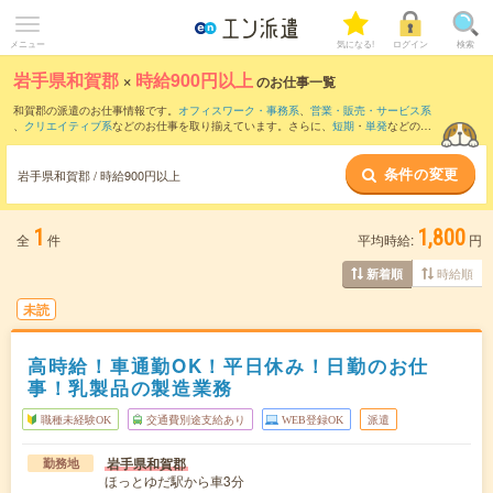
メニュー
気になる!
ログイン
検索
岩手県和賀郡
×
時給900円以上
のお仕事一覧
和賀郡の派遣のお仕事情報です。
オフィスワーク・事務系
、
営業・販売・サービス系
、
クリエイティブ系
などのお仕事を取り揃えています。さらに、
短期
・
単発
などの期
間や、
職種未経験OK
などのこだわり条件で絞り込んでいただけます。
条件の変更
時給
1050円以上
・
1800円以上
の求人はこちら
岩手県和賀郡 / 時給900円以上
当サイトでは法令を遵守し、最低賃金以上の求人のみを掲載しています。
1
1,800
全
件
平均時給:
円
時給順
新着順
未読
高時給！車通勤OK！平日休み！日勤のお仕
事！乳製品の製造業務
職種未経験OK
交通費別途支給あり
WEB登録OK
派遣
岩手県和賀郡
勤務地
ほっとゆだ駅から車3分