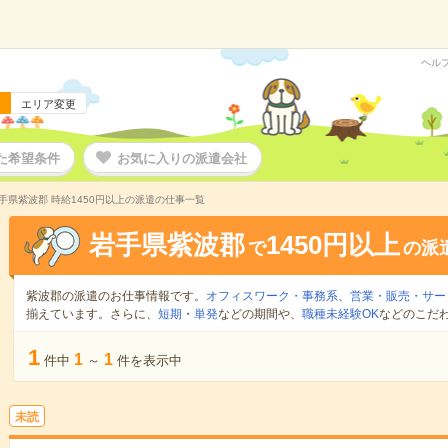
ヘル
エリア変更
た希望条件
お気に入りの派遣会社
手県紫波郡 時給1450円以上の派遣の仕事一覧
岩手県紫波郡
1450円以上
で
の派
紫波郡の派遣のお仕事情報です。
オフィスワーク・事務系
、
営業・販売・サー
揃えています。さらに、
短期
・
単発
などの期間や、
職種未経験OK
などのこだ
1
1
1
件中
～
件を表示中
未読