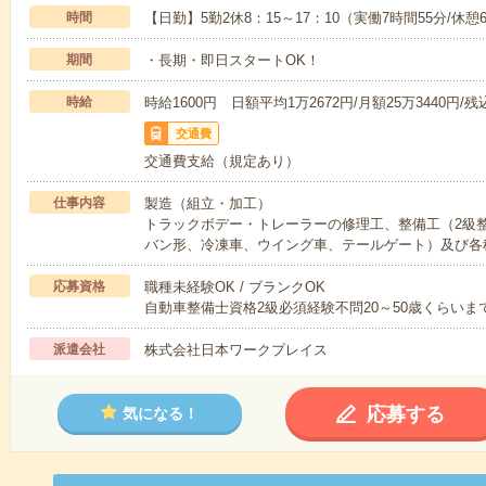
時間
【日勤】5勤2休8：15～17：10（実働7時間55分/休憩
期間
・長期・即日スタートOK！
時給
時給1600円 日額平均1万2672円/月額25万3440円/残込
交通費
交通費支給（規定あり）
仕事内容
製造（組立・加工）
トラックボデー・トレーラーの修理工、整備工（2級
バン形、冷凍車、ウイング車、テールゲート）及び各
応募資格
職種未経験OK / ブランクOK
自動車整備士資格2級必須経験不問20～50歳くらいま
派遣会社
株式会社日本ワークプレイス
応募する
気になる！