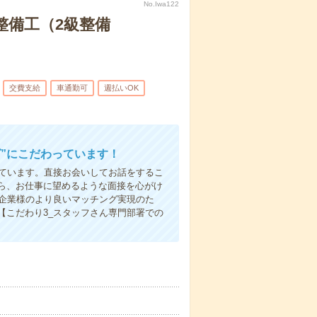
No.Iwa122
整備工（2級整備
交費支給
車通勤可
週払いOK
”にこだわっています！
しています。直接お会いしてお話をするこ
ら、お仕事に望めるような面接を心がけ
先企業様のより良いマッチング実現のた
【こだわり3_スタッフさん専門部署での