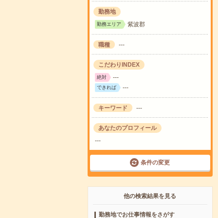
勤務地
紫波郡
勤務エリア
職種
---
こだわりINDEX
---
絶対
---
できれば
キーワード
---
あなたのプロフィール
---
条件の変更
他の検索結果を見る
勤務地でお仕事情報をさがす