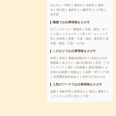
北上市
一関市
奥州市
花巻市
盛岡
市
胆沢郡
遠野市
八幡平市
二戸郡
岩手郡
職種でお仕事情報をさがす
オフィスワーク・事務系
営業・販売・サー
ビス系
クリエイティブ系
IT・エンジニア
系
技術系
医療・介護・福祉・教育系
軽
作業・物流・工場・その他
こだわりでお仕事情報をさがす
短期
単発
職種未経験OK
10名以上の大
量募集
友だちと一緒の応募OK
在宅・リモ
ートワーク
週2～3日勤務
週4日勤務
土
日祝のみ勤務
残業なし
副業・WワークOK
交通費別途支給あり
語学力が活かせる
人気のワードでお仕事情報をさがす
急募
年齢不問
財団法人
英語
書類チェ
ック
テレビ局
封入
大学