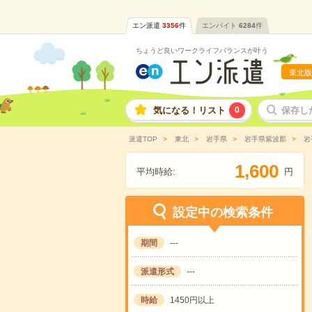
エン派遣
3356
件
エンバイト
6284
件
ちょうど良いワークライフバランスが叶う
東北版
気になる！リスト
0
保存し
派遣TOP
東北
岩手県
岩手県紫波郡
岩
,
1
6
0
0
平均時給:
円
設定中の検索条件
期間
---
派遣形式
---
時給
1450円以上