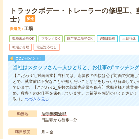
トラックボデー・トレーラーの修理工、
士）
派遣
工場
派遣先
職種未経験OK
ブランクOK
既卒第二新卒OK
週5日勤務
土日祝休
職場が分煙
電話対応なし
ここがポイント！
当社はスタッフさん一人ひとりと、お仕事の”マッチング
【こだわり1_対面面接】当社では、応募後の面接は必ず対面で実施
とで、就業前に不安なことや知りたいことなどをしっかり解決してか
ています。【こだわり2_多数の就業先企業を保有】求職者様と就業
め、数多くのお仕事を保有しています。ご希望をお聞かせください！
取り…
つづきを見る
勤務地
岩手県紫波郡
日詰駅から徒歩---分
曜日頻度
月～金